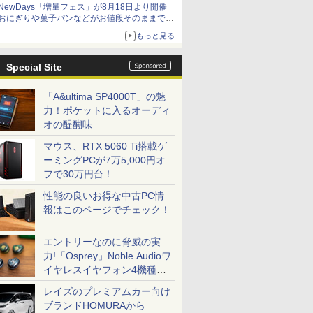
NewDays「増量フェス」が8月18日より開催
おにぎりや菓子パンなどがお値段そのままで最
大50%増量！
もっと見る
Special Site
「A&ultima SP4000T」の魅
力！ポケットに入るオーディ
オの醍醐味
マウス、RTX 5060 Ti搭載ゲ
ーミングPCが7万5,000円オ
フで30万円台！
性能の良いお得な中古PC情
報はこのページでチェック！
エントリーなのに脅威の実
力!「Osprey」Noble Audioワ
イヤレスイヤフォン4機種を
一気に聴く
レイズのプレミアムカー向け
ブランドHOMURAから