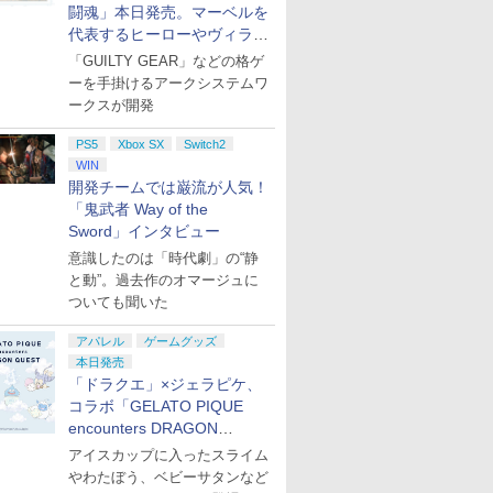
闘魂」本日発売。マーベルを
代表するヒーローやヴィラン
たちが登場
「GUILTY GEAR」などの格ゲ
ーを手掛けるアークシステムワ
ークスが開発
PS5
Xbox SX
Switch2
WIN
開発チームでは巌流が人気！
「鬼武者 Way of the
Sword」インタビュー
意識したのは「時代劇」の“静
と動”。過去作のオマージュに
ついても聞いた
アパレル
ゲームグッズ
本日発売
「ドラクエ」×ジェラピケ、
コラボ「GELATO PIQUE
encounters DRAGON
QUEST」第2弾が本日発売
アイスカップに入ったスライム
やわたぼう、ベビーサタンなど