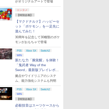
がオリジナルアートで登場
エンタメ
【特別企画】
【マクドナルド】ハッピーセ
ット「ポケモン」を一足先に
遊んでみた！
30周年を記念して30種類のポケ
モンがおもちゃで登場
PS5
Xbox SX
Switch2
WIN
新たな力「腕覚醒」を体験！
「鬼武者 Way of the
Sword」最新版プレイレポー
ト
拠点やワイドリニアのシステ
ム、能力強化システムも判明
PS5
Xbox SX
Switch2
WIN
【特別企画】
必殺技音はスーツケースから