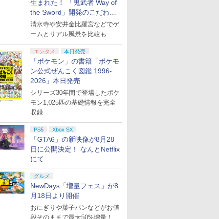
生まれた！ 「鬼武者 Way of
the Sword」開発のこだわり
を目撃！
清水寺や安井金比羅宮などでゲ
ームとリアル風景を比較も
エンタメ
本日発売
「ポケモン」の書籍「ポケモ
ン公式ぜんこく図鑑 1996-
2026」本日発売
シリーズ30年間で登場したポケ
モン1,025匹の基礎情報を完全
収録
PS5
Xbox SX
「GTA6」の新映像が8月28
日に公開決定！ なんとNetflix
にて
グルメ
NewDays「増量フェス」が8
月18日より開催
おにぎりや菓子パンなどがお値
段そのままで最大50%増量！