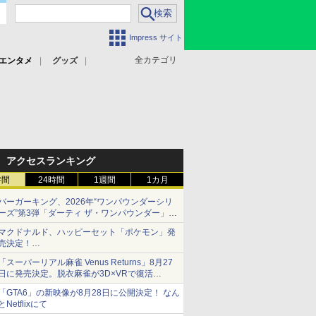
Impress サイト
全カテゴリ
エンタメ
グッズ
アクセスランキング
時間
24時間
1週間
1カ月
バーガーキング、2026年“ワンパウンダーシリ
ーズ”第3弾「ダーティ ザ・ワンパウンダー」を
8月7日発売
マクドナルド、ハッピーセット「ポケモン」発
「特製ガーリックマヨソース」を使用した超大
売決定！
型チーズバーガー
ポケモン30周年記念で30匹が大集合
「スーパーリアル麻雀 Venus Returns」8月27
日に発売決定。脱衣麻雀が3D×VRで復活
発売から2週間は20%オフになるセールが実施
「GTA6」の新映像が8月28日に公開決定！ なん
とNetflixにて