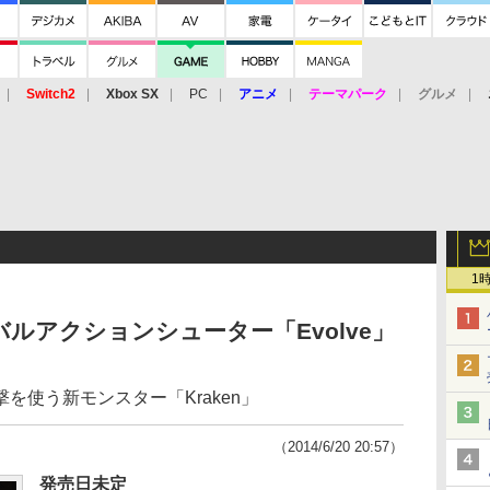
Switch2
Xbox SX
PC
アニメ
テーマパーク
グルメ
 Vita
3DS
アーケード
VR
1
ルアクションシューター「Evolve」
を使う新モンスター「Kraken」
（2014/6/20 20:57）
発売日未定