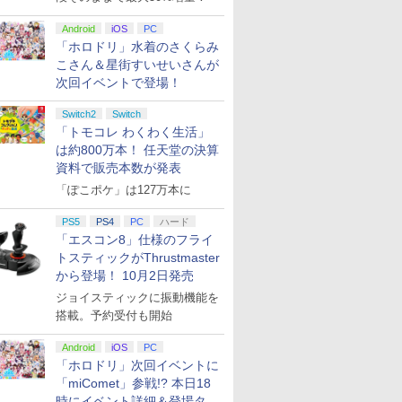
Android
iOS
PC
「ホロドリ」水着のさくらみ
こさん＆星街すいせいさんが
次回イベントで登場！
Switch2
Switch
「トモコレ わくわく生活」
は約800万本！ 任天堂の決算
資料で販売本数が発表
「ぽこポケ」は127万本に
PS5
PS4
PC
ハード
「エスコン8」仕様のフライ
トスティックがThrustmaster
から登場！ 10月2日発売
ジョイスティックに振動機能を
搭載。予約受付も開始
Android
iOS
PC
「ホロドリ」次回イベントに
「miComet」参戦!? 本日18
時にイベント詳細＆登場タレ
7
7
7
7
8
8
8
8
9
9
9
9
10
10
10
10