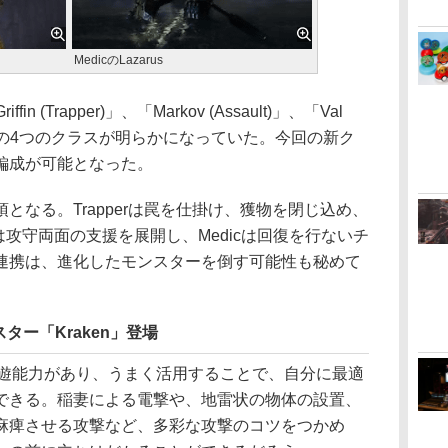
MedicのLazarus
 (Trapper)」、「Markov (Assault)」、「Val
pport)」の4つのクラスが明らかになっていた。今回の新ク
編成が可能となった。
なる。Trapperは罠を仕掛け、獲物を閉じ込め、
ortは攻守両面の支援を展開し、Medicは回復を行ないチ
連携は、進化したモンスターを倒す可能性も秘めて
ー「Kraken」登場
浮遊能力があり、うまく活用することで、自分に最適
できる。稲妻による電撃や、地雷状の物体の設置、
麻痺させる攻撃など、多彩な攻撃のコツをつかめ