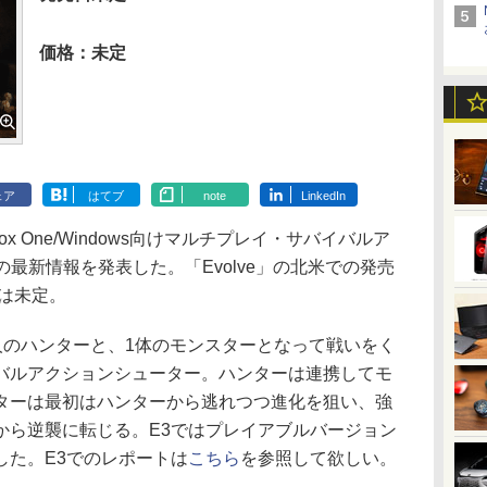
価格：未定
ェア
はてブ
note
LinkedIn
x One/Windows向けマルチプレイ・サバイバルア
」の最新情報を発表した。「Evolve」の北米での発売
日は未定。
4人のハンターと、1体のモンスターとなって戦いをく
バルアクションシューター。ハンターは連携してモ
ターは最初はハンターから逃れつつ進化を狙い、強
から逆襲に転じる。E3ではプレイアブルバージョン
した。E3でのレポートは
こちら
を参照して欲しい。