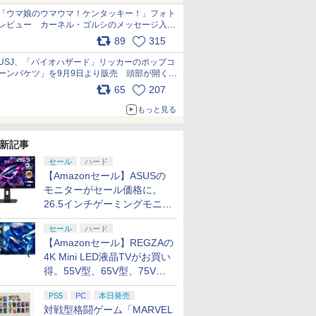
「ウマ娘のウマウマ！ケンタッキー！」フォト
レビュー カーネル・ゴルシのメッセージ入り
パッケージや描き下ろしトレカなどが登場
89
315
pic.x.com/PjnkR9vkXl
USJ、「バイオハザード」リッカーのポップコ
ーンバケツ」を9月9日より販売 頭部が開く仕
組み。味は恐怖を堪のう「味噌フレーバー」
65
207
pic.x.com/81MuXGahVM
もっと見る
新記事
セール
ハード
【Amazonセール】ASUSの
モニターがセール価格に。
26.5インチゲーミングモニタ
ー「ROG Strix OLED
セール
ハード
XG27ACDMS」限定モデルも
【Amazonセール】REGZAの
お買い得
4K Mini LED液晶TVがお買い
得。55V型、65V型、75V型
の2026年モデルがラインナ
PS5
PC
本日発売
ップ
対戦型格闘ゲーム「MARVEL