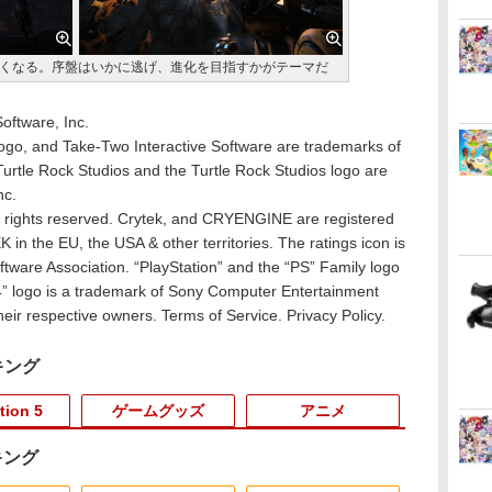
で強くなる。序盤はいかに逃げ、進化を目指すかがテーマだ
oftware, Inc.
logo, and Take-Two Interactive Software are trademarks of
Turtle Rock Studios and the Turtle Rock Studios logo are
nc.
rights reserved. Crytek, and CRYENGINE are registered
n the EU, the USA & other territories. The ratings icon is
tware Association. “PlayStation” and the “PS” Family logo
4” logo is a trademark of Sony Computer Entertainment
their respective owners. Terms of Service. Privacy Policy.
キング
tion 5
ゲームグッズ
アニメ
キング
3
3
3
3
4
4
4
4
5
5
5
5
6
6
6
6