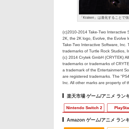
「Kraken」は進化すること
(c)2010-2014 Take-Two Interactive S
2K, the 2K logo, Evolve, the Evolve 
Take-Two Interactive Software, Inc. 
trademarks of Turtle Rock Studios, I
(c) 2014 Crytek GmbH (CRYTEK) All 
trademarks or trademarks of CRYTEK i
a trademark of the Entertainment Sof
are registered trademarks. The “PS
Inc. All other marks are property of 
楽天市場 ゲーム/アニメ ラン
Nintendo Switch 2
PlaySta
Amazon ゲーム/アニメ ラン
10
10
10
10
1
1
1
1
2
2
2
2