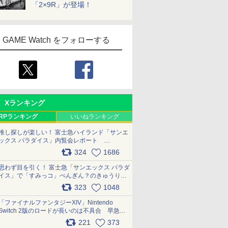
「2×9R」が登場！
GAME Watch をフォローする
Xランキング
RPランキング
いいねランキング
推し探しが楽しい！ 富士急ハイランド「サンエ
ックス パラダイス」内覧会レポート
pic.x.com/p718c0QB0k
324
1686
思わず目を引く！ 富士急「サンエックス パラダ
イス」で「すみっコ」ぺんぎん？のきゅうりド
ッグを食べてみた イラストそのままのメニュ
323
1048
ー化に挑戦。これが意外にもおいしい
pic.x.com/Kgl04hZaeg
「ファイナルファンタジーXIV」Nintendo
Switch 2版のロードが長いのは不具合 早急に
アップデートできるよう対応中
221
373
pic.x.com/s9S3nRCAGa