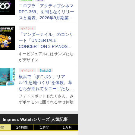
ぬいぐるみが当たる
コロプラ「アクティブシネマ
RPG 369」を間もなくリリー
スと発表。2026年9月期第3
四半期決算にて
イベント
「アンダーテイル」のコンサ
ート「UNDERTALE
CONCERT ON 3 PIANOS」
のチケット情報が公開
キービジュアルにはサンズたち
がデザイン
イベント
Switch2
横浜で「ぽこポケ」リア
ル“生息地づくり”を体験。草
むらが揺れてサニーゴたちが
登場！
フォトスポットもたくさん。み
ずポケモンに囲まれる幸せ体験
Impress Watchシリーズ 人気記事
時間
24時間
1週間
1カ月