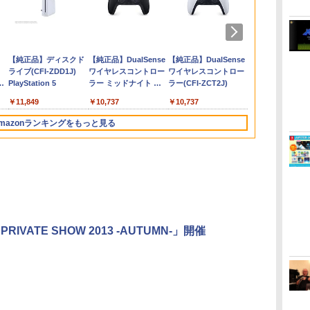
う
倍 8/4〜要エ
ス限定配送パッ
Switch2 ケース
【中古】ポケットモン
【店内全品P10倍 8/4〜要エ
夏目友人帳 Blu-ray Disc
【PowerA 公式スト
ワイヤレス コントロー
【特典】ACE COMBAT 8:
劇場版「鬼滅の刃」無限城編
【楽天ブックス限定特
【中古】Super Smash
【特典】Wo L
【店内全品P10
ゲーム機 本体
【中古】イン
ト
】[PS5]
ックス限定グッ
Switch2 保護フィルム
スター バイオレット -
ントリー】【中古】[PS5]
BOX 3【完全生産限定版】
ア】パワーエー スリム
ラー ゲームパット
WINGS OF THEVE(【早期購
第一章 猗窩座再来(通常版)
典+特典】METAL
Bros. Ultimate for
Fallen Dynas
ントリー】【中
録 HDMI 
ファミリー Mov
ラ
ght 5TH
ス限定先着特
ケース セット スイッチ
Switch
S.T.A.L.K.E.R. 2: Heart of
【Blu-ray】 [ 緑川ゆき ]
ケース for Nintendo
Switch2 Switch1 PS4
入封入特典】DLC)
【Blu-ray】 [ 吾峠呼世晴 ]
GEAR SOLID :
Nintendo Switch
Complete
【表紙説明書な
棋 脳トレ ゲ
のみ]
ース
)
 EDITION(デ
モノノ怪 第三
2 保護フィルム スイッ
Chornobyl(ストーカーツー:
Switch 2 - ダークグレ
PS3 PC Steam プロコ
MASTER
Edition(【
タファー:リ
ダー3 KTFC
￥1,580
￥2,950
￥5,090
￥28,160
￥2,530
￥3,499
￥8,321
￥3,960
￥6,600
￥3,670
￥6,732
￥2,400
￥4,980
￥2,580
衝
ト 5thアニ
ay】(2Lキャ
チ2 ケース フィルム
ハート オブ チョルノービリ)
ー【任天堂公式ライセ
ン スイッチ2コントロ
COLLECTION Vol.2
典】「玄武の
(Metaphor: R
ダ
Nintendo Switch 2(日
【純正品】ディスクド
ニンテンドープリペイ
【純正品】DualSense
ニンテンドープリペイ
【純正品】DualSense
ニンテンドー
プレイステー
2
歳以
ィション) 公
ト+スマホシ
Nintendo Switch2 ガ
GSC Game
ンス商品】国内2年保
ーラー スイッチコント
Switch2版(2連アクリ
式」)
常版 アトラス(2
本語・国内専用)
ライブ(CFI-ZDD1J)
ド番号 9000円|オンラ
ワイヤレスコントロー
ド番号 5000円|オンラ
ワイヤレスコントロー
ド番号 1000
トアチケット 10
ー
ライン専用)
と離】二振り
ラスフィルム ブルーラ
World(20251120)
証
ローラー pcコントロー
ルキーホルダー+【早
コ
PlayStation 5
インコード版
ラー ミッドナイト ブ
インコード版
ラー(CFI-ZCT2J)
インコード版
オンラインコ
ッ
5)
り来たる！スタ
イト カット 99％ ニン
ラ 連射コン 連射コン
期購入封入特典】DLC
￥55,095
ラック(CFI-ZCT2J01)
ル
しイラストボー
テンドー 任天堂
トローラーゲームコン
チラシ)
￥11,849
￥9,000
￥10,737
￥5,000
￥10,737
￥1,000
￥10,000
ド
Switch2 本体 ジョイコ
トローラー Bluetooth
か
ン ソフト 収納 保護 カ
背面ボタン TURBO コ
mazonランキングをもっと見る
護フ
バー FIRME
ントローラPro 連射機
XPT_T53R
3
3
4
4
5
5
6
6
PRIVATE SHOW 2013 -AUTUMN-」開催
ー
無
Xbox プリペイドカー
劇場版「鬼滅の刃」無
【純正品】Xbox ワイ
『映画 ラブライブ！蓮
Xbox プリペイドカー
劇場版「鬼滅の刃」無
【純正品】Xb
ヤマトよ永遠
コ
座再
ド 1,000円 デジタルコ
限城編 第一章 猗窩座再
ヤレス コントローラー
ノ空女学院スクールア
ド 5,000円 デジタルコ
限城編 第一章 猗窩座
ヤレス コン
REBEL3199 7 
フト
ード 【旧 Xbox ギフト
来 完全生産限定版
+ USB-C® ケーブル
イドルクラブ Bloom
ード 【旧 Xbox ギフト
再来 完全生産限定版
(ロボット ホ
ray]
ン
カード】 [オンライン
[Blu-ray]
Garden Party』Blu-
カード】 [オンライン
[DVD]