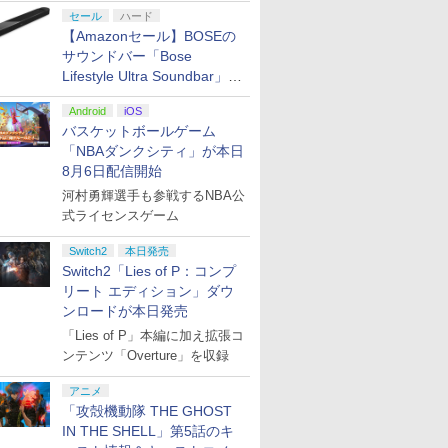
セール
ハード
【Amazonセール】BOSEの
サウンドバー「Bose
Lifestyle Ultra Soundbar」
や、サブウーファー「Bose
Android
iOS
Lifestyle Ultra Subwoofer」
バスケットボールゲーム
などお買い得！
「NBAダンクシティ」が本日
8月6日配信開始
河村勇輝選手も参戦するNBA公
式ライセンスゲーム
Switch2
本日発売
Switch2「Lies of P：コンプ
リート エディション」ダウ
ンロードが本日発売
7
2
2
8
3
3
7
9
4
4
10
「Lies of P」本編に加え拡張コ
ンテンツ「Overture」を収録
アニメ
7
7
8
8
9
9
10
10
「攻殻機動隊 THE GHOST
IN THE SHELL」第5話のキ