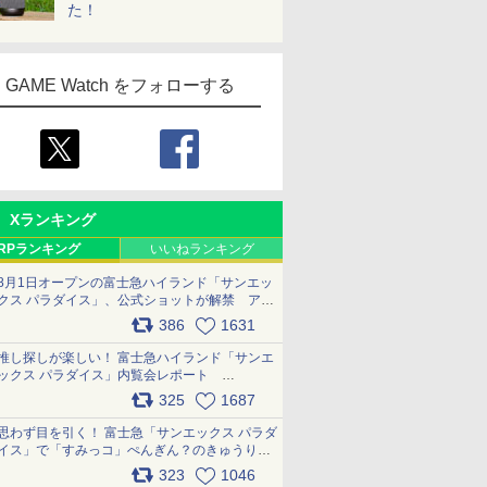
た！
GAME Watch をフォローする
Xランキング
RPランキング
いいねランキング
8月1日オープンの富士急ハイランド「サンエッ
クス パラダイス」、公式ショットが解禁 アト
ラクション、メニュー、グッズ写真を一覧で紹
386
1631
介 pic.x.com/bDYkq8oRFu
推し探しが楽しい！ 富士急ハイランド「サンエ
ックス パラダイス」内覧会レポート
pic.x.com/p718c0QB0k
325
1687
思わず目を引く！ 富士急「サンエックス パラダ
イス」で「すみっコ」ぺんぎん？のきゅうりド
ッグを食べてみた イラストそのままのメニュ
323
1046
ー化に挑戦。これが意外にもおいしい