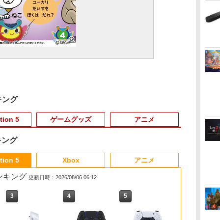
キング
tion 5
ゲームグッズ
アニメ
キング
3
3
3
3
4
4
4
4
5
5
6
1
6
1
tion 5
Xbox
アニメ
売ランキング
更新日時：2026/08/06 06:12
3
3
4
4
5
5
6
6