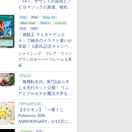
「FF7」サウンドの深淵とノ
￥2,618
￥8,800
￥8,020
￥27,500
￥18,753
￥14,141
￥8,760
典：Blu-rayスリーブケ
MUSIC WORLD♪～
PS5、PS5 
ビヨマジックの真価。植松伸
ース） [Blu-ray]
Blu-ray BOX - Liella!
One、Xbox 
夫氏による「ff vol.7」一挙レ
(ビジュアルシート11枚
対応の高精
PS5
PS4
Xbox SX
ポート
セット付き)
ン シフタ
Xbox One
Switch
Android
iOS
WIN
「遊戯王 マスターデュエ
ル」で融合のイラスト違いが
実装！ 1億DL記念キャンペー
ン開催
シャイニング・フレア・ウィン
グマンのオーバーフレームも実
装
アニメ
「無職転生III」第7話あらす
じ＆先行カット公開！ リニ
アとプルセナが魔法大学を卒
業
ゲームグッズ
【ポケモン】「一番くじ
Pokemon 30th
ANNIVERSARY」が12月に再
販決定！ ピカチュウたちの
Android
iOS