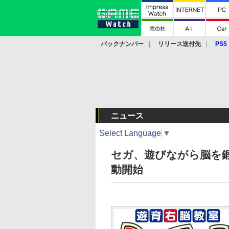
バックナンバー
リリース送付先
PS5
モバイル
eスポーツ
クラウド
PS
ニュース
Select Language
▼
セガ、遊びながら脳を鍛
動開始