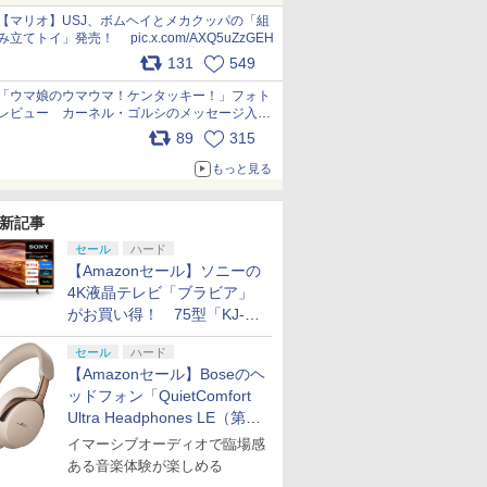
pic.x.com/Kgl04hZaeg
【マリオ】USJ、ボムヘイとメカクッパの「組
み立てトイ」発売！ pic.x.com/AXQ5uZzGEH
131
549
「ウマ娘のウマウマ！ケンタッキー！」フォト
レビュー カーネル・ゴルシのメッセージ入り
パッケージや描き下ろしトレカなどが登場
89
315
pic.x.com/PjnkR9vkXl
もっと見る
新記事
セール
ハード
【Amazonセール】ソニーの
4K液晶テレビ「ブラビア」
がお買い得！ 75型「KJ-
75X75WL」などラインナッ
セール
ハード
プ
【Amazonセール】Boseのヘ
ッドフォン「QuietComfort
Ultra Headphones LE（第2
世代）」などお買い得価格で
イマーシブオーディオで臨場感
登場
ある音楽体験が楽しめる