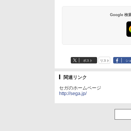
,753
￥14,141
￥8,760
￥10,000
￥3,964
￥3,000
￥3,523
PS5、PS5 Pro、Xbox
コード]
コード]
One、Xbox Series X|S
対応の高精度 H パター
Google
ン シフター
ポスト
リスト
シ
関連リンク
セガのホームページ
http://sega.jp/