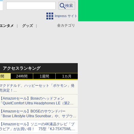
Impress サイト
全カテゴリ
エンタメ
グッズ
アクセスランキング
時間
24時間
1週間
1カ月
マクドナルド、ハッピーセット「ポケモン」発
売決定！
ポケモン30周年記念で30匹が大集合
【Amazonセール】Boseのヘッドフォン
「QuietComfort Ultra Headphones LE（第2世
代）」などお買い得価格で登場
【Amazonセール】BOSEのサウンドバー
イマーシブオーディオで臨場感ある音楽体験が
「Bose Lifestyle Ultra Soundbar」や、サブウー
楽しめる
ファー「Bose Lifestyle Ultra Subwoofer」など
【Amazonセール】ソニーの4K液晶テレビ「ブ
お買い得！
ラビア」がお買い得！ 75型「KJ-75X75WL」
などラインナップ