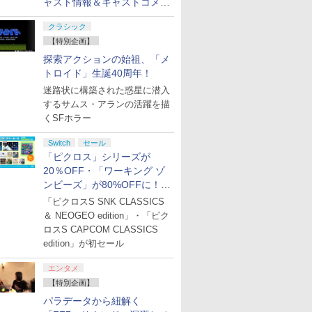
ャスト情報＆キャストコメン
ong:
倍 8/4〜要エ
 脳を鍛える大人の娯楽ゲーム 4タイトル収
クレディブル・
ドンキーコング バナン
【店内全品P10倍 8/4〜要エ
【楽天ブックス限定配送パッ
【楽天ブックス限定特
【店内全品P10倍 8/4〜要エ
夏目友人帳 Blu-ray Disc
【中古】Nintendo Nintendo Switch 2 P
【セット商品】ぽこ あ
【特典】ACE COM
劇場版「鬼滅の
【新品】Nin
ty
古】[お得品]
差すだけ ワイヤレスコントローラー 付き 麻雀 将
ieNEX [DVD
ザ 【Switch2】 BEE-
ントリー】【中古】[PS5]
ク】【楽天ブックス限定グッ
典】マリオカート ワー
ントリー】【中古】[PS5]
BOX 3【完全生産限定版】
ー BEE-A-FSSKA【ECセンター】保証期間
ポケモン + Nintendo
WINGS OF TH
第一章 猗窩座再来
Switch 
ト、エンドカードを公開！
し】[PS5] メ
ーム イーハトーヴォ物語 サラブレッドブリー
P-AAACA
Dead by Daylight 5TH
ズ+楽天ブックス限定先着特
ルド(「スーパーマリ
S.T.A.L.K.E.R. 2: Heart of
【Blu-ray】 [ 緑川ゆき ]
A】
Switch 2 専用スマート
入封入特典】DLC
【Blu-ray】 [ 
専用 BEE-
クラシック
早期購入特
ファンタジオ
-008B【メール便送料無料】
ANNIVERSARY EDITION(デ
典+他】劇場版モノノ怪 第三
オ」ステッカー2種)
Chornobyl(ストーカーツー:
ポーチEVA ポケット
【特別企画】
￥7,900
￥2,402
￥11,880
￥8,981
￥5,090
￥28,160
￥7,980
￥10,615
￥8,321
￥3,960
￥57,750
戦鎧 一
eFantazio) 通
ッドバイデイライト 5thアニ
章 蛇神【Blu-ray】(2Lキャ
ハート オブ チョルノービリ)
モンスター ボタニカル
探索アクションの始祖、「メ
プリペイ
ション ス
ニンテンドープリペイ
【PS5】進撃の巨人３
ニンテンドープリペイ
PlayStation 5 デジタ
ニンテンドープリペイ
プレイステーション ス
マリオカー
プレイステ
0241011)
バーサリー エディション) 公
ラファインマット+スマホシ
GSC Game
ガーデン
円|オンラ
,000円|
ド番号 500円|オンライ
【メーカー特典あり】
トロイド」生誕40周年！
ド番号 2000円|オンラ
ル・エディション 日本
ド番号 3000円|オンラ
トアチケット 15,000円
-Switch2
トアチケット 
式日本版(オンライン専用)
ョルダー+【坤と離】二振り
World(20251120)
ード版
ンコード版
【早期購入特典】「キ
インコード版
語専用 (CFI-2200B01)
インコード版
|オンラインコード版
オンライン
3goo (20211125)
の剣、十翼より来たる！スタ
迷路状に構築された惑星に潜入
￥8,564
ャラクターエディット
+ ディスクドライブ
ジオ描き下ろしイラストボー
￥500
￥9,680
￥2,000
￥66,849
￥3,000
￥15,000
￥3,000
するサムス・アランの活躍を描
パーツ：自由の翼パー
(CFI-ZDD1J) セット
ド) [ 神谷浩史 ]
くSFホラー
カー」DLC 同梱
Switch
セール
「ピクロス」シリーズが
20％OFF・「ワーキング ゾ
7
7
8
8
9
9
10
10
ンビーズ」が80%OFFに！
「ジュピターサマーセール
「ピクロスS SNK CLASSICS
2026」開催
＆ NEOGEO edition」・「ピク
ロスS CAPCOM CLASSICS
edition」が初セール
エンタメ
ox ワイ
に
【純正品】Xbox 充電
【Amazon.co.jp限
【純正品】Xbox ワイ
【Amazon.co.jp限
【純正品】Xbox Elite
宮﨑駿監督作品集
【国内正規
ヤマトよ永
【特別企画】
トローラー
[Blu-
式バッテリー + USB-C
定】劇場版「僕の心の
ヤレス コントローラー
定】ラブライブ！スー
ワイヤレス コントロー
[Blu-ray]
Thrustma
REBEL3199
ワイト)
ケーブル
ヤバイやつ」 Blu-
(カーボンブラック)
パースター!! Liella!
ラー Series 2 Core
トマスター 
ray]
パラデータから紐解く
￥47,233
ray（Amazon.co.jp特
7th LoveLive! ～Fly!
Edition (ホワイト)
ター - PC