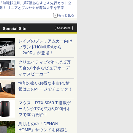
「無職転生III」第7話あらすじ＆先行カット公
開！ リニアとプルセナが魔法大学を卒業
もっと見る
Special Site
レイズのプレミアムカー向け
ブランドHOMURAから
「2×9R」が登場！
クリエイティブが作った2万
円台の“小さなピュアオーデ
ィオスピーカー”
性能の良いお得な中古PC情
報はこのページでチェック！
マウス、RTX 5060 Ti搭載ゲ
ーミングPCが7万5,000円オ
フで30万円台！
鳥肌ものの「DENON
HOME」サウンドを体感し