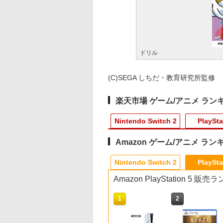
ドリル
(C)SEGA しちだ・教育研究所監修
楽天市場 ゲーム/アニメ ラン
Nintendo Switch 2
PlaySta
Amazon ゲーム/アニメ ラン
4
4
10
1
1
1
1
2
2
2
2
Nintendo Switch 2
PlaySta
Amazon PlayStation 5 販
10
10
1
1
2
2