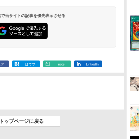
￥1,000
￥8,698
￥8,300
￥8,589
￥5,000
￥7,828
￥7,681
￥8,760
コード]
ray（特装限定版）
コード]
 検索で当サイトの記事を優先表示させる
ェア
はてブ
note
LinkedIn
トップページに戻る