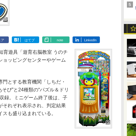
ェア
はてブ
note
LinkedIn
知育遊具「遊育右脳教室 うのチ
ショッピングセンターやゲーム
専門とする教育機関「しちだ・
そび”と24種類の“パズル＆ドリ
を収録。ミニゲーム終了後は、子
がそれぞれ表示され、判定結果
イスも盛り込まれている。