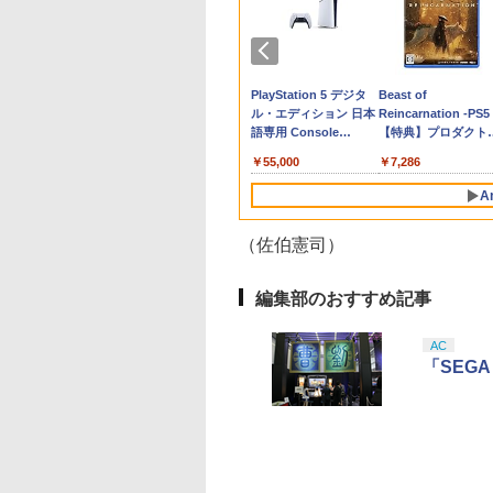
 8/4〜要エ
ay Disc
o Nintendo Switch 2 Proコントローラ
ット商品】ぽこ あ
【特典】ACE COMBAT 8:
劇場版「鬼滅の刃」無限城編
【新品】Nintendo
Nintendo Switch2 ケ
【店内全品P10倍 8/4〜要エ
【中古】SDガンダム G
【中古】インクレディブル・
P20倍★薄くてじょ
【中古美品】
【店内全品P10
【楽天ブック
[PS5]
生産限定版】
SSKA【ECセンター】保証期間1週間【ランク
ン + Nintendo
WINGS OF THEVE(【早期購
第一章 猗窩座再来(通常版)
Switch 2 日本語・国内
ース EVA キャリングケ
ントリー】【中古】[お得品]
ジェネレーション ウォ
ファミリー MovieNEX [DVD
ぶな Switch2 ケース
PlayStation 5 ソフ
ントリー】【中古
ク】【楽天ブ
: Heart of
緑川ゆき ]
itch 2 専用スマート
入封入特典】DLC)
【Blu-ray】 [ 吾峠呼世晴 ]
専用 BEE-S-KB6CA
ース 耐衝撃 大容量収納
【表紙説明書なし】[PS5] メ
ーズ 特典 Gジェネレー
のみ]
Switch / Switch2
Rise of the Ronin(
Dead by Dayli
ズ+楽天ブック
ストーカーツー:
チEVA ポケット
Switch 保護ケース 収
タファー:リファンタジオ
ション ウォーズ プレイ
inklink公式 収納ケ
イズ・オブ・ローニン
ANNIVERSARY
典+他】劇場版
,615
￥8,321
￥3,960
￥57,750
￥1,078
￥2,400
￥350
￥2,580
￥1,480
￥2,480
￥2,402
￥11,880
ョルノービリ)
スター ボタニカル
納バッグ ニンテンドー
(Metaphor: ReFantazio) 通
ヤーズバイブル付き
キャリングケース 耐
Z version - PS5
ッドバイデイライ
章 蛇神【Blu-r
テンドープリペイ
イステーション ス
マリオカート ワールド
プレイステーション ス
スプラトゥーン レイダ
PlayStation 5 デジタ
スプラトゥーン レイ
Beast of
デン
スイッチ2 収納バッグ
常版 アトラス(20241011)
撃 スイッチ スイッチ
[CERO区分_Z / 18
バーサリー エデ
ラファインマッ
号 3000円|オンラ
チケット 15,000円
-Switch2
トアチケット 3,000円|
ース|オンラインコード
ル・エディション 日本
ース -Switch2
Reincarnation -PS5
)
キャリーケース 保護 ゲ
Switch Switch2 ケ
上対象] 026-260803-
式日本版(オン
ョルダー+【坤
コード版
ンラインコード版
オンラインコード版
版
語専用 Console
【特典】プロダクト
ームカード
ス ポーチ カバー バ
ky-04-fuz 万代Net店
3goo (2021112
の剣、十翼よ
￥8,564
￥6,455
Language: Japanese
ード 封入
グ バック ポータブ
ジオ描き下ろ
000
,000
￥3,000
￥5,832
￥55,000
￥7,286
only (CFI-2200B01)
Nintendo ニンテン
ド) [ 神谷浩史 ]
ー スイッチ 可愛い 
A
わいい Switch2 保
ィルム
（佐伯憲司）
10
10
1
1
2
2
編集部のおすすめ記事
AC
「SEGA 
品】Xbox Elite
駿監督作品集
【国内正規品】
ヤマトよ永遠に
Xbox プリペイドカー
劇場版「鬼滅の刃」無
Xbox プリペイドカ
劇場版「鬼滅の刃」
ヤレス コントロー
-ray]
Thrustmaster スラス
REBEL3199 6 [Blu-
ド 10,000円 デジタルコ
限城編 第一章 猗窩座再
ド 3,000円 デジタル
限城編 第一章 猗窩
Series 2 Core
トマスター TH8S シフ
ray]
ード 【旧 Xbox ギフト
来 通常版 [Blu-ray]
ード 【旧 Xbox ギ
来 通常版 [DVD]
,233
tion (ホワイト)
ター - PC、PS4、
カード】 [オンライン
カード】 [オンライ