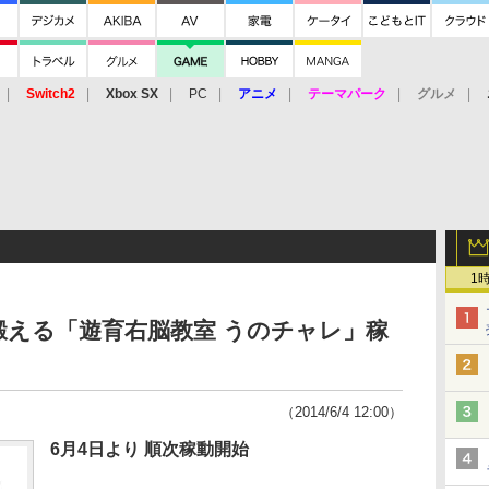
Switch2
Xbox SX
PC
アニメ
テーマパーク
グルメ
 Vita
3DS
アーケード
VR
1
える「遊育右脳教室 うのチャレ」稼
（2014/6/4 12:00）
6月4日より 順次稼動開始