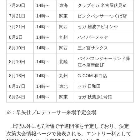
7月20日
14時～
東海
クラブセガ 名古屋伏見※
7月21日
14時～
関東
ピンクパンサー つくば店
7月21日
14時～
関西
セガ 難波アビオン※
8月2日
14時～
九州
ハイパーメッセ
8月10日
14時～
関西
三ノ宮サンクス
バイパスレジャーランド藤
8月10日
14時～
北陸
江本店新館1F
8月16日
14時～
九州
G-COM 和白店
8月17日
14時～
東北
セガ 日和田
8月24日
14時～
関東
セガ 秋葉原1号館
※：早矢仕プロデューサー来場予定会場
上記以外にも7店舗で予選開催を予定しており、決定
次第大会情報ページで発表される。エントリー料として