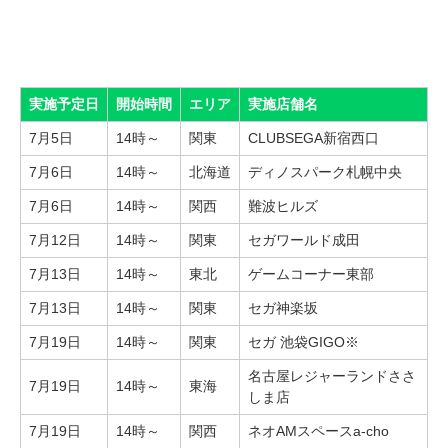
実施予定日
開始時間
エリア
実施店舗名
7月5日
14時～
関東
CLUBSEGA新宿西口
7月6日
14時～
北海道
ディノスパーク札幌中央
7月6日
14時～
関西
難波ヒルズ
7月12日
14時～
関東
セガワールド成田
7月13日
14時～
東北
ゲームコーナー東部
7月13日
14時～
関東
セガ神楽坂
7月19日
14時～
関東
セガ 池袋GIGO※
名古屋レジャーランドささ
7月19日
14時～
東海
しま店
7月19日
14時～
関西
ネオAMスペースa-cho