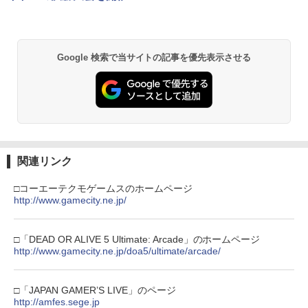
＼マラソン限定★エントリーでP10倍／S
ト 全巻 完全生産限定版 物語シリーズ
2
team Deck OLED / LCD フィルム 保護
【Blu-ray】
￥5,901
【純正品】Xbox ワイヤレス コントロー
フィルム ガラスフィルム 本体 保護 フィ
2
スプラトゥーン レイダース -Switch2
劇場版「鬼滅の刃」無限城編 第一章 猗
Beast of Reincarnation -PS5 【特典】
ラー (ロボット ホワイト)
2
2
ルム シート 液晶保護 ガラス スチーム ス
2
￥320
窩座再来 通常版 [DVD]
プロダクトコード 封入
チームデック OLED スチームデック LC
Google 検索で当サイトの記事を優先表示させる
￥6,447
D ガイド枠 指紋防止
￥7,681
￥3,523
￥7,286
【特典】ファイナルファンタジー レゾナ
￥998
3
【中古】【Blu−ray】ファイナルファン
3
ンス PS5版(【初回封入特典】魔導船＆
タジーVII アドベントチルドレン コン
かけだし騎士の応援パック・かけだし騎
【純正品】Xbox ワイヤレス コントロー
プリート 初回限定版 PS3版「ファイ
3
士のスタートダッシュパック)
ラー (カーボンブラック)
ナルファンタジーXIII」体験版・スリー
Nintendo Switch 2(日本語・国内専用)
【Amazon.co.jp限定】劇場版モノノ怪
【純正品】ディスクドライブ(CFI-ZDD1
3
3
3
Nintendo Switch2 専用 スリムハードポ
ブケース付 / アニメ
3
第三章 蛇神 (Amazon.co.jp限定オリジ
J) PlayStation 5
￥6,526
ーチ 収納ケース ハードケース ポーチ 収
￥8,020
ナル三方背収納ケース付きコレクション)
関連リンク
￥55,491
納バッグ 耐衝撃 スイッチ2 キャリングケ
￥540
(オリジナル特典:オリジナル巾着＋メー
￥11,849
ース 軽量 ◇ALW-PU-001
カー特典:【坤と離】二振りの剣、十翼よ
□コーエーテクモゲームスのホームページ
り来たる！スタジオ描き下ろしイラスト
http://www.gamecity.ne.jp/
【特典】MARVEL Tōkon: Fighting So
￥1,680
【純正品】Xbox 充電式バッテリー + US
4
4
ボード付) [Blu-ray]
uls(【早期購入封入特典】ロビーのアイ
B-C ケーブル
【中古】うどんの国の金色毛鞠 第一巻/
4
テムセット)
【純正品】DualSense ワイヤレスコン
ニンテンドープリペイド番号 9000円|オ
4
Blu−ray Disc/VPXY-71489
4
￥10,780
トローラー ミッドナイト ブラック(CFI-
ンラインコード版
□「DEAD OR ALIVE 5 Ultimate: Arcade」のホームページ
￥2,618
ZCT2J01)
￥6,782
[Switch 2] ぽこ あ ポケモン エキスパン
http://www.gamecity.ne.jp/doa5/ultimate/arcade/
￥749
4
ションパス（ダウンロード版）※3,200
￥9,000
￥10,737
ポイントまでご利用可
劇場版「鬼滅の刃」無限城編 第一章 猗
4
□「JAPAN GAMER’S LIVE」のページ
窩座再来 完全生産限定版 [Blu-ray]
【特典】トゥームレイダー：レガシー・
￥4,400
【国内正規品】Thrustmaster スラスト
http://amfes.sege.jp
5
5