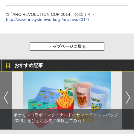
オブ・アトランティス(【早期購入同梱特
マスター TH8S シフター - PC、PS4、P
【送料無料】劇場版「鬼滅の刃」無限城
ニンテンドープリペイド番号 5000円|オ
5
5
￥8,698
典】コスチューム「ララ・クロフト・サ
【純正品】DualSense ワイヤレスコン
S5、PS5 Pro、Xbox One、Xbox Serie
編 第一章 猗窩座再来(通常版)【Blu-ra
ンラインコード版
5
バイバー(仮)」（ゲーム内コンテンツ）)
トローラー(CFI-ZCT2J)
s X|S 対応の高精度 H パターン シフター
y】/アニメーション[Blu-ray]【返品種別
□「ARC REVOLUTION CUP 2014」公式サイト
A】
レトロフリーク レッド×ホワイト ( レト
￥5,000
5
http://www.arcsystemworks.jp/arc-revo2014/
￥7,012
￥10,737
￥14,141
ロゲーム互換機 )（ コントローラーアダ
プターセット ）CY-RF-RW HDMI出力 ど
￥4,400
『映画 ラブライブ！蓮ノ空女学院スクー
5
こでもセーブ 互換機種 FC SFC SNES G
ルアイドルクラブ Bloom Garden Part
B GBC GBA MD GEN PCE TG-16 PCE
y』Blu-ray（特装限定版）
SG
トップページに戻る
￥8,589
￥25,300
おすすめ記事
ポケモンコラボ「マクドナルドのサマーチャンスバッグ
2026」をひと足お先に体験してみた！