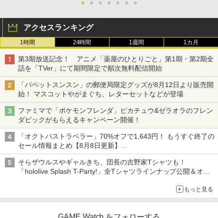
●
●
●
●
●
●
●
アクセスランキング
1時間
24時間
1週間
1カ月
第3期放送記念！ アニメ「薬屋のひとりごと」第1期・第2期全
話を「TVer」にて期間限定で順次無料配信開始
「パペットスンスン」の郵便局限定グッズが8月12日より販売開
始！ マスコットやがまぐち、レターセットなどが登場
ファミマで「ポケモンフレンダ」ピカチュウ&ゼラオラのフレン
ダピックがもらえるキャンペーン開催！
「オクトパストラベラー」70%オフで1,643円！ もうすぐ終了の
セール情報まとめ【8月8日更新】
ニンテンドーeショップでは「大神 絶景版」が67%オフで990円
そらザウルスやギャルきち、団長の吉野家Tシャツも！
「hololive Splash T-Party!」全Tシャツラインナップ公開＆オン
ライン販売開始
もっと見る
GAME Watch をフォローする