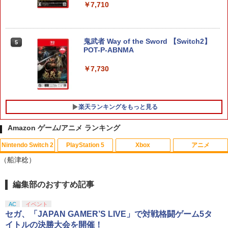
￥7,710
鬼武者 Way of the Sword 【Switch2】
5
POT-P-ABNMA
￥7,730
楽天ランキングをもっと見る
Amazon ゲーム/アニメ ランキング
Nintendo Switch 2
PlayStation 5
Xbox
アニメ
シティーズ：スカイライン リマスター
PS Vita 2000 アナログスティック・スラ
【中古】おそ松さん 第五松（初回生産
1
1
1
（船津稔）
ジャパン・スペシャル・エディション
イドパッド修理用基板 部品 パーツ L R
限定版 Blu-ray DISC）/Blu−ray Dis
互換 黒 ブラック オリジナルウエス スラ
c/EYXA-10744
イドパッド
￥5,591
編集部のおすすめ記事
スプラトゥーン レイダース|オンライン
PlayStation 5 デジタル・エディション
【純正品】Xbox ワイヤレス コントロー
劇場版「鬼滅の刃」無限城編 第一章 猗
1
1
1
1
￥272
コード版
日本語専用 Console Language: Japan
ラー + USB-C® ケーブル
窩座再来 通常版 [Blu-ray]
￥750
ese only (CFI-2200B01)
AC
イベント
￥5,832
￥8,300
￥3,982
セガ、「JAPAN GAMER’S LIVE」で対戦格闘ゲーム5タ
￥55,000
RIDE 6
イトルの決勝大会を開催！
猫物語 黒 つばさファミリー 上・下 セッ
2
2