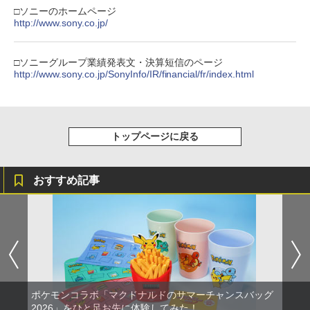
カー特典:【坤と離】二振りの剣、十翼よ
□ソニーのホームページ
り来たる！スタジオ描き下ろしイラスト
http://www.sony.co.jp/
【純正品】Xbox 充電式バッテリー + US
4
ボード付) [Blu-ray]
B-C ケーブル
￥10,780
□ソニーグループ業績発表文・決算短信のページ
￥2,618
http://www.sony.co.jp/SonyInfo/IR/financial/fr/index.html
劇場版「鬼滅の刃」無限城編 第一章 猗
4
窩座再来 完全生産限定版 [Blu-ray]
【国内正規品】Thrustmaster スラスト
5
マスター TH8S シフター - PC、PS4、P
トップページに戻る
￥8,698
S5、PS5 Pro、Xbox One、Xbox Serie
s X|S 対応の高精度 H パターン シフター
おすすめ記事
￥14,141
『映画 ラブライブ！蓮ノ空女学院スクー
5
ルアイドルクラブ Bloom Garden Part
y』Blu-ray（特装限定版）
￥8,589
ポケモンコラボ「マクドナルドのサマーチャンスバッグ
2026」をひと足お先に体験してみた！