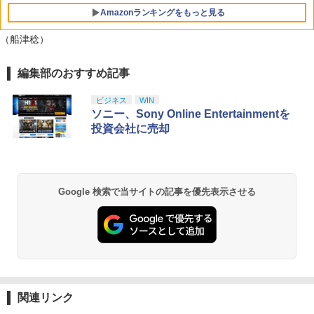
Amazonランキングをもっと見る
（船津稔）
編集部のおすすめ記事
【純正品】Xbox ワイヤレス コントロー
劇場版「鬼滅の刃」無限城編 第一章 猗
1
1
ラー + USB-C® ケーブル
窩座再来 通常版 [Blu-ray]
ビジネス
WIN
￥8,300
￥3,982
ソニー、Sony Online Entertainmentを
投資会社に売却
【純正品】Xbox ワイヤレス コントロー
2
劇場版「鬼滅の刃」無限城編 第一章 猗
ラー (ロボット ホワイト)
2
窩座再来 通常版 [DVD]
Google 検索で当サイトの記事を優先表示させる
￥7,681
￥3,523
【純正品】Xbox ワイヤレス コントロー
3
ラー (カーボンブラック)
【Amazon.co.jp限定】劇場版モノノ怪
3
第三章 蛇神 (Amazon.co.jp限定オリジ
￥8,020
ナル三方背収納ケース付きコレクション)
関連リンク
(オリジナル特典:オリジナル巾着＋メー