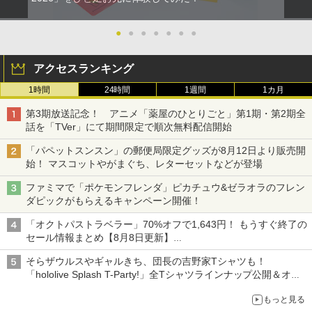
●
●
●
●
●
●
●
アクセスランキング
1時間
24時間
1週間
1カ月
第3期放送記念！ アニメ「薬屋のひとりごと」第1期・第2期全
話を「TVer」にて期間限定で順次無料配信開始
「パペットスンスン」の郵便局限定グッズが8月12日より販売開
始！ マスコットやがまぐち、レターセットなどが登場
ファミマで「ポケモンフレンダ」ピカチュウ&ゼラオラのフレン
ダピックがもらえるキャンペーン開催！
「オクトパストラベラー」70%オフで1,643円！ もうすぐ終了の
セール情報まとめ【8月8日更新】
ニンテンドーeショップでは「大神 絶景版」が67%オフで990円
そらザウルスやギャルきち、団長の吉野家Tシャツも！
「hololive Splash T-Party!」全Tシャツラインナップ公開＆オン
ライン販売開始
もっと見る