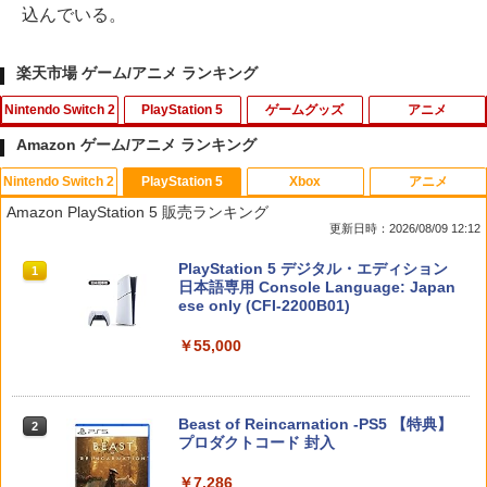
込んでいる。
楽天市場 ゲーム/アニメ ランキング
Nintendo Switch 2
PlayStation 5
ゲームグッズ
アニメ
Amazon ゲーム/アニメ ランキング
Nintendo Switch 2
PlayStation 5
Xbox
アニメ
【特典】進撃の巨人3 Switch2版(【早
【特典】BLUE REFLECTION Quartet:
【中古】ファイナルファンタジーXII レ
マクロスプラス MOVIE EDITION【Blu-r
1
1
1
1
Amazon PlayStation 5 販売ランキング
期購入封入特典】DLC)
少女たちのキセキ PS5版(【早期購入特
ヴァナント・ウイング
ay】 [ 山崎たくみ ]
更新日時：2026/08/09 12:12
典】特別フォトフレーム「Quartet」)
￥8,518
￥596
￥4,070
スプラトゥーン レイダース|オンライン
PlayStation 5 デジタル・エディション
1
1
￥6,342
コード版
日本語専用 Console Language: Japan
ese only (CFI-2200B01)
￥5,832
【中古】PS2 ギャロップレーサー6 −R
2
￥55,000
ダービースタリオン2 【Switch2】 POT-
Flow【Blu-ray】 [ ギンツ・ジルバロデ
【特典】真・三國無双2 with 猛将伝 Re
2
2
2
evolution− PS2 the Best
P-AB73A
ィス ]
mastered PS5版(【早期購入封入特
典】「赤兎鐙『真・三國無双2』レトロ
￥660
スタイル」DLC)
￥8,582
￥4,316
スプラトゥーン レイダース -Switch2
Beast of Reincarnation -PS5 【特典】
2
2
プロダクトコード 封入
￥6,358
￥6,447
￥7,286