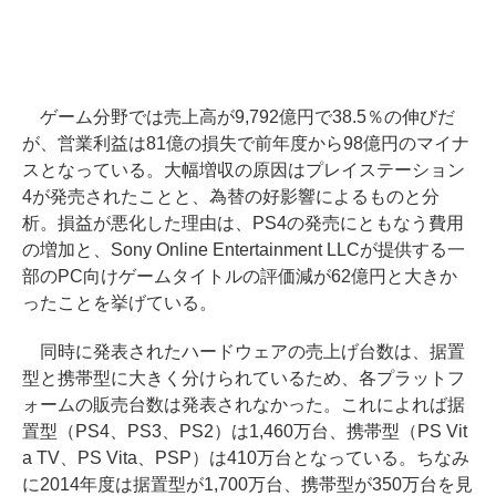
ゲーム分野では売上高が9,792億円で38.5％の伸びだ
が、営業利益は81億の損失で前年度から98億円のマイナ
スとなっている。大幅増収の原因はプレイステーション
4が発売されたことと、為替の好影響によるものと分
析。損益が悪化した理由は、PS4の発売にともなう費用
の増加と、Sony Online Entertainment LLCが提供する一
部のPC向けゲームタイトルの評価減が62億円と大きか
ったことを挙げている。
同時に発表されたハードウェアの売上げ台数は、据置
型と携帯型に大きく分けられているため、各プラットフ
ォームの販売台数は発表されなかった。これによれば据
置型（PS4、PS3、PS2）は1,460万台、携帯型（PS Vit
a TV、PS Vita、PSP）は410万台となっている。ちなみ
に2014年度は据置型が1,700万台、携帯型が350万台を見