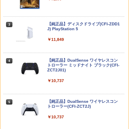
[Switch] Pokemon Champions + スタ
3
任天堂 マリオカート ワールド【Switch
【楽天ブックス限定先着特典】「超かぐ
3
3
ーターパック（ダウンロード版）※720
2】 BEEPAAAAA [BEEPAAAAA]
や姫！」通常版【Blu-ray】(アクリルコ
【特典】ファイナルファンタジー レゾナ
ポイントまでご利用可
3
ースター) [ 夏吉ゆうこ ]
ンス PS5版(【初回封入特典】魔導船＆
￥8,960
かけだし騎士の応援パック・かけだし騎
￥980
Nintendo Switch 2(日本語・国内専用)
【純正品】ディスクドライブ(CFI-ZDD1
3
￥6,800
3
士のスタートダッシュパック)
J) PlayStation 5
￥55,491
￥6,526
￥11,849
【中古】グランド・セフト・オートV
4
任天堂 【Switch2】マリオカート ワール
マシンロボ ぶっちぎりバトルハッカーズ
4
4
【CEROレーティング「Z」】 (「特典」
ド [BEE-P-AAAAA NSW2 マリオカ-ト
全31話BOXセット ブルーレイ【Blu-ra
タイガーシャークマネーカード(「GTAオ
ワ-ルド]
y】
サドン ストライク 5 デラックスエディシ
ンライン」マネー$20万)DLCのプロダク
4
【純正品】DualSense ワイヤレスコン
ニンテンドープリペイド番号 9000円|オ
4
ョン
トコード 同梱)- PS4
4
トローラー ミッドナイト ブラック(CFI-
￥8,970
￥7,300
ンラインコード版
ZCT2J01)
￥6,628
￥1,598
￥9,000
￥10,737
Nintendo Switch 2 オールインボックス
劇場版「鬼滅の刃」無限城編 第一章 猗
5
5
窩座再来(完全生産限定版)【Blu-ray】 [
【中古】Nintendo Switch Proコントロ
5
吾峠呼世晴 ]
￥9,073
【特典】ドラゴンクエストモンスターズ
ニンテンドープリペイド番号 5000円|オ
5
ーラー HAC-A-FSSKA【千葉】保証期間
5
【純正品】DualSense ワイヤレスコン
4 枯れ木の国のビアンカ・フローラ P
ンラインコード版
5
1週間【ランクC】
トローラー(CFI-ZCT2J)
S5版(【早期購入封入特典】冒険スター
￥8,690
トダッシュセット)
￥5,000
￥3,300
￥10,737
￥7,199