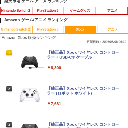
楽天市場 ゲーム/アニメ ランキング
Nintendo Switch 2
PlayStation 5
ゲームグッズ
アニメ
Amazon ゲーム/アニメ ランキング
Nintendo Switch 2
PlayStation 5
Xbox
アニメ
AZLA FitSense for SWITCH 2(TM) アナ
KontrolFreek コントロールフリーク FP
【中古】Blu-ray▼劇場版 アニメーショ
1
1
1
Amazon Xbox 販売ランキング
ログスティックカバー [AZL-FITSENSE-
Sフリーク Galaxy PlayStation 4 PS4 a
ン 時をかける少女 ブルーレイディスク
更新日時：2026/08/08 06:12
NS2-GR]【送料無料】【ゆうパケット対
nd PlayStation 5 PS5 | Performance T
レンタル落ち ケース無
応】
humbsticks 旧バージョン 3つ爪
スプラトゥーン レイダース|オンライン
PlayStation 5 デジタル・エディション
【純正品】Xbox ワイヤレス コントロー
1
1
1
￥1,149
コード版
日本語専用 Console Language: Japan
ラー + USB-C® ケーブル
￥2,200
￥1,750
ese only (CFI-2200B01)
￥5,832
￥8,300
￥55,000
劇場版名探偵コナン『紺碧の棺（ジョリ
2
【Switch2専用 充電スタンド】Nintend
【PowerA 公式ストア】パワーエー ソロ
ー・ロジャー）』(新価格版Blu-ray)【Bl
2
2
o Switch2 本体＋Joy-Con2 4台同時充
チャージングステーション for DualSen
u-ray】 [ 高山みなみ ]
【純正品】Xbox ワイヤレス コントロー
電 急速充電 ゲームカード2枚収納 充電表
se® and DualSense Edge™ ワイヤレ
2
スプラトゥーン レイダース -Switch2
Beast of Reincarnation -PS5 【特典】
ラー (ロボット ホワイト)
2
示LED USB拡張ポート 有線コントロー
スコントローラー【PlayStation®公式ラ
2
￥2,660
プロダクトコード 封入
ラー対応 省スペース 安全保護設計 1年保
イセンス商品】 国内2年保証
￥6,449
証 スイッチ2 充電器
￥7,681
￥7,286
￥2,200
￥2,600
【中古】【未使用品】アバター：ファイ
3
ヤー・アンド・アッシュ [純正ブルーレ
【純正品】Xbox ワイヤレス コントロー
イ＋純正ケース]
3