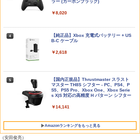
ラー (カーボンブラック)
グランツーリスモ7 PS5版
3
Nintendo Switch 2(日本語・国内専用)
【純正品】ディスクドライブ(CFI-ZDD1
3
3
カプコン amiibo グレース・アッシュク
￥3,480
3
J) PlayStation 5
ロフト 【バイオハザード レクイエム】
￥8,020
￥3,779
￥55,871
（バイオハザードシリーズ） [CAPG-00
￥11,980
001451 amiibo グレ-ス (バイオハザ-ド
レクイエム)]
羅小黒戦記2 ぼくらが望む未来(通常版)
4
【純正品】Xbox 充電式バッテリー + US
【Blu-ray】 [ 花澤香菜 ]
4
￥3,080
B-C ケーブル
【純正品】DualSense ワイヤレスコン
【中古】【18歳以上対象】Ghost of Ts
ニンテンドープリペイド番号 9000円|オ
4
4
￥4,976
4
トローラー ミッドナイト ブラック(CFI-
ushima Director’s Cutソフト:プレイス
ンラインコード版
￥2,618
ZCT2J01)
テーション5ソフト／アクション・ゲー
ム
カプコン amiibo レオン・S・ケネディ
￥9,000
4
￥10,737
【バイオハザード レクイエム】（バイオ
ハザードシリーズ） [CAPG-00001450 a
￥4,370
劇場版「鬼滅の刃」無限列車編(完全生産
5
miibo レオン (バイオハザ-ド レクイエ
【国内正規品】Thrustmaster スラスト
限定版)【4K ULTRA HD】 [ 吾峠呼世晴
5
ム)]
マスター TH8S シフター - PC、PS4、P
]
ニンテンドープリペイド番号 5000円|オ
5
【純正品】DualSense ワイヤレスコン
S5、PS5 Pro、Xbox One、Xbox Serie
ンラインコード版
5
￥3,080
トローラー(CFI-ZCT2J)
s X|S 対応の高精度 H パターン シフター
【PowerA 公式ストア】パワーエー チャ
￥6,327
5
ージングステーション for PlayStation P
￥5,000
ortal™ リモートプレイヤー with ルメク
￥10,737
￥14,141
トラ【PlayStation®公式ライセンス商
品】送料無料 国内2年保証
スイッチ2 壁掛け 卓上 Switch2 アクセ
5
サリー Switch 2 充電 周辺機器 Switch2
Amazonランキングをもっと見る
ジョイコン 充電 switch 充電 スタンド
￥4,400
ケーブル付 Joy-Con 充電器 コントロー
（安田俊亮）
ラー 任天堂 switch 2 保護 機能 充電 ス