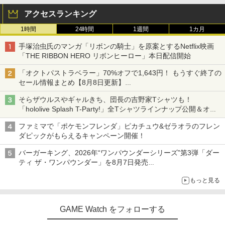
アクセスランキング
1時間
24時間
1週間
1カ月
手塚治虫氏のマンガ「リボンの騎士」を原案とするNetflix映画
「THE RIBBON HERO リボンヒーロー」本日配信開始
「オクトパストラベラー」70%オフで1,643円！ もうすぐ終了の
セール情報まとめ【8月8日更新】
ニンテンドーeショップでは「大神 絶景版」が67%オフで990円
そらザウルスやギャルきち、団長の吉野家Tシャツも！
「hololive Splash T-Party!」全Tシャツラインナップ公開＆オン
ライン販売開始
ファミマで「ポケモンフレンダ」ピカチュウ&ゼラオラのフレン
ダピックがもらえるキャンペーン開催！
バーガーキング、2026年“ワンパウンダーシリーズ”第3弾「ダー
ティ ザ・ワンパウンダー」を8月7日発売
「特製ガーリックマヨソース」を使用した超大型チーズバーガー
もっと見る
GAME Watch をフォローする