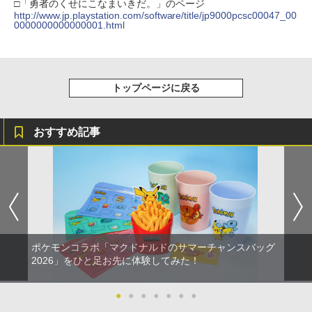
□「勇者のくせにこなまいきだ。」のページ
￥10,780
http://www.jp.playstation.com/software/title/jp9000pcsc00047_00
0000000000000001.html
劇場版「鬼滅の刃」無限城編 第一章 猗
4
窩座再来 完全生産限定版 [Blu-ray]
トップページに戻る
￥8,698
おすすめ記事
【Amazon.co.jp限定】劇場版モノノ怪
5
第三章 蛇神 (オリジナル特典:オリジナル
巾着＋メーカー特典:【坤と離】二振りの
剣、十翼より来たる！スタジオ描き下ろ
しイラストボード付) [DVD]
￥8,800
ポケモンコラボ「マクドナルドのサマーチャンスバッグ
2026」をひと足お先に体験してみた！
●
●
●
●
●
●
●