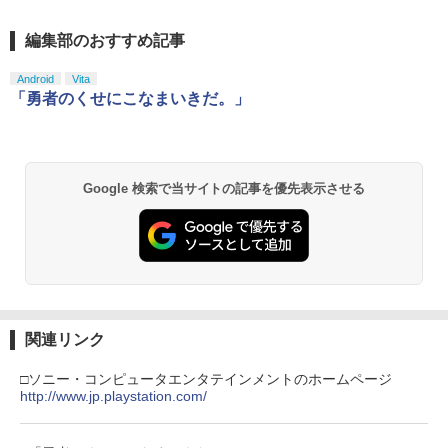
タンド 4台 同時 Nintendo SWITCH2 ブ
ラック FIRME
編集部のおすすめ記事
劇場版「鬼滅の刃」無限城編 第一章 猗
1
窩座再来 通常版 [Blu-ray]
￥3,480
Android
Vita
￥3,982
「勇者のくせにこなまいきだ。」
劇場版「鬼滅の刃」無限城編 第一章 猗
2
Google 検索で当サイトの記事を優先表示させる
窩座再来 通常版 [DVD]
￥3,523
【Amazon.co.jp限定】劇場版モノノ怪
3
関連リンク
第三章 蛇神 (Amazon.co.jp限定オリジ
ナル三方背収納ケース付きコレクション)
(オリジナル特典:オリジナル巾着＋メー
□ソニー・コンピュータエンタテインメントのホームページ
カー特典:【坤と離】二振りの剣、十翼よ
http://www.jp.playstation.com/
り来たる！スタジオ描き下ろしイラスト
ボード付) [Blu-ray]