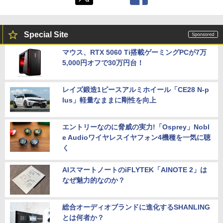
Special Site
マウス、RTX 5060 Ti搭載ゲーミングPCが7万
5,000円オフで30万円台！
レイズ鍛造1ピースアルミホイール「CE28 N-p
lus」軽量なままに剛性を向上
エントリーなのに脅威の実力!「Osprey」Nobl
e Audioワイヤレスイヤフォン4機種を一気に聴
く
AIスマートノートのiFLYTEK「AINOTE 2」は
なぜ魅力的なのか？
総合オーディオブランドに進化するSHANLING
とは何者か？