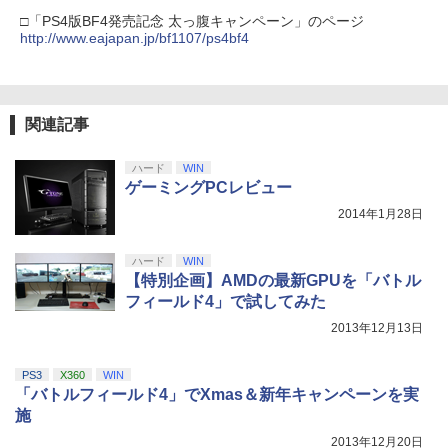
劇場版「鬼滅の刃」無限城編 第一章 猗
4
□「PS4版BF4発売記念 太っ腹キャンペーン」のページ
窩座再来 完全生産限定版 [Blu-ray]
http://www.eajapan.jp/bf1107/ps4bf4
￥8,698
関連記事
【Amazon.co.jp限定】劇場版モノノ怪
5
第三章 蛇神 (オリジナル特典:オリジナル
ハード
WIN
巾着＋メーカー特典:【坤と離】二振りの
ゲーミングPCレビュー
剣、十翼より来たる！スタジオ描き下ろ
2014年1月28日
しイラストボード付) [Blu-ray]
￥9,900
ハード
WIN
【特別企画】AMDの最新GPUを「バトル
フィールド4」で試してみた
2013年12月13日
PS3
X360
WIN
「バトルフィールド4」でXmas＆新年キャンペーンを実
施
2013年12月20日