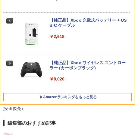
￥11,849
￥7,757
【中古】カセキホリダー ムゲンギア
4
【楽天ブックス限定先着特典】最終楽章
4
￥531
【純正品】Xbox 充電式バッテリー + US
響け！ユーフォニアム 前編 (数量限定 新
4
【純正品】DualSense ワイヤレスコン
B-C ケーブル
ニンテンドープリペイド番号 9000円|オ
4
規シーンコンテ集&UHD付き特装版)【Bl
4
トローラー ミッドナイト ブラック(CFI-
ダービースタリオン2 【Switch2】 POT-
ンラインコード版
u-ray】(マイクロファイバークロス(約20
4
ZCT2J01)
P-AB73A
0mm×200mm)) [ (アニメーション) ]
￥2,618
￥9,000
￥10,737
￥8,582
￥12,540
【中古】アルティメット ヒッツ ドラッ
5
グ オン ドラグーン2 -封印の紅, 背徳の
黒-
【純正品】Xbox ワイヤレス コントロー
ニンテンドープリペイド番号 5000円|オ
5
5
【純正品】DualSense ワイヤレスコン
ラー (カーボンブラック)
ンラインコード版
5
【楽天ブックス限定先着特典+先着特
￥809
5
【新品】【NS2】コットンロックウィズ
トローラー(CFI-ZCT2J)
5
典】【数量限定グッズ】新劇場版銀魂 -
ユー コットンシリーズ35周年記念特別限
￥8,020
吉原大炎上ー (完全生産限定版)【Blu-ra
￥5,000
定版 [Switch2版][在庫品]
￥10,737
y】(800p 超！B5 角背上製本 絵コンテブ
ック)(アニメ描きおろしイラスト使用ト
￥11,010
ートバッグ(神威・阿伏兎)+描きおろしミ
Amazonランキングをもっと見る
ニキャラステッカー) [ 杉田智和 ]
（安田俊亮）
￥14,850
編集部のおすすめ記事
【Amazon.co.jp限定】劇場版モノノ怪
1
第三章 蛇神 (Amazon.co.jp限定オリジ
ナル三方背収納ケース付きコレクション)
Toy