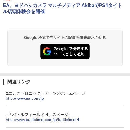
(オリジナル特典:オリジナル巾着＋メー
EA、ヨドバシカメラ マルチメディア AkibaでPS4タイト
カー特典:【坤と離】二振りの剣、十翼よ
ル店頭体験会を開催
り来たる！スタジオ描き下ろしイラスト
ボード付) [Blu-ray]
￥10,780
Google 検索で当サイトの記事を優先表示させる
劇場版「鬼滅の刃」無限城編 第一章 猗
2
窩座再来 通常版 [Blu-ray]
￥3,964
関連リンク
劇場版「鬼滅の刃」無限城編 第一章 猗
3
□エレクトロニック・アーツのホームページ
窩座再来 通常版 [DVD]
http://www.ea.com/jp
￥3,523
□「バトルフィールド 4」のページ
http://www.battlefield.com/jp/battlefield-4