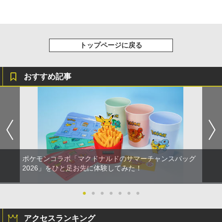
トップページに戻る
おすすめ記事
ポケモンコラボ「マクドナルドのサマーチャンスバッグ
2026」をひと足お先に体験してみた！
●
●
●
●
●
●
●
アクセスランキング