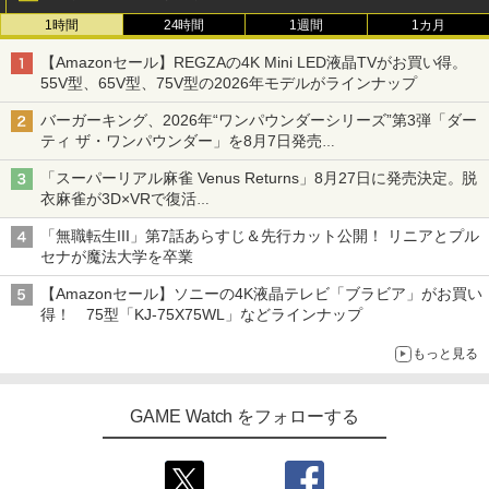
1時間
24時間
1週間
1カ月
【Amazonセール】REGZAの4K Mini LED液晶TVがお買い得。
55V型、65V型、75V型の2026年モデルがラインナップ
バーガーキング、2026年“ワンパウンダーシリーズ”第3弾「ダー
ティ ザ・ワンパウンダー」を8月7日発売
「特製ガーリックマヨソース」を使用した超大型チーズバーガー
「スーパーリアル麻雀 Venus Returns」8月27日に発売決定。脱
衣麻雀が3D×VRで復活
発売から2週間は20%オフになるセールが実施
「無職転生III」第7話あらすじ＆先行カット公開！ リニアとプル
セナが魔法大学を卒業
【Amazonセール】ソニーの4K液晶テレビ「ブラビア」がお買い
得！ 75型「KJ-75X75WL」などラインナップ
もっと見る
GAME Watch をフォローする