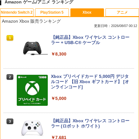
Amazon ゲーム/アニメ ランキング
Nintendo Switch 2
PlayStation 5
Xbox
アニメ
PlayVital 新型Switch2対応 親指グリッ
【中古】四女神オンライン CYBER DIM
「お隣の天使様にいつの間にか駄目人間
1
1
1
Amazon Xbox 販売ランキング
プキャップ 4個セット ジョイコン対応シ
ENSION NEPTUNE - PS4
にされていた件2」Vol.3【Blu-ray】 [ 佐
更新日時：2026/08/07 00:12
リコン素材 快適フィット スイッチ2対応
伯さん ]
滑り止めスティックカバー
￥350
スプラトゥーン レイダース|オンライン
PlayStation 5 デジタル・エディション
【純正品】Xbox ワイヤレス コントロー
1
1
1
￥7,821
コード版
日本語専用 Console Language: Japan
ラー + USB-C® ケーブル
￥990
ese only (CFI-2200B01)
￥5,832
￥8,300
￥55,000
【中古】おいでよ どうぶつの森
スーパーの裏でヤニ吸うふたり Vol.1【B
2
2
【当店独自で＋P10倍★要エントリー】
lu-ray】 [ 地主 ]
2
【新品即納】[ACC][Switch2] まるごと
￥350
Xbox プリペイドカード 5,000円 デジタ
収納バッグ for Nintendo Swich 2(ニン
2
￥8,494
スプラトゥーン レイダース -Switch2
Beast of Reincarnation -PS5 【特典】
ルコード 【旧 Xbox ギフトカード】 [オ
2
テンドースイッチ2) メタモン 任天堂ラ
2
プロダクトコード 封入
ンラインコード]
イセンス商品 HORI(NSX-164)(2026071
￥6,455
6)
￥7,286
￥5,000
【楽天ブックス限定全巻購入特典】春夏
【中古】アイドルマスター アニメ& G4
3
3
￥6,980
秋冬代行者 春の舞 四（完全生産限定
U!パック VOL.4
版）【Blu-ray】(イラスト入りクリアポ
ーチ+ミニキャラペアアクリルキーホル
￥426
【純正品】Xbox ワイヤレス コントロー
ダー4 種セット) [ 暁佳奈 ]
3
Nintendo Switch 2(日本語・国内専用)
【純正品】ディスクドライブ(CFI-ZDD1
3
ラー (ロボット ホワイト)
3
ELDEN RING Tarnished Edition 【Swit
3
J) PlayStation 5
ch2】 POT-P-AAF6C
￥12,100
￥55,603
￥7,681