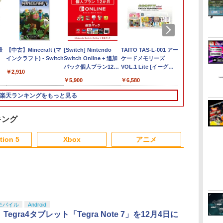
の
発
最
FINAL FANTASY X/X-2
【新品】PS5 Dead by
【中古】Minecraft (マ
MAGES. 【Joshinオリ
【当店独自で＋P10倍
[Switch] Nintendo
龍の国 ルーンファクト
●【中古】 クレールオ
TAITO TAS-L-001 アー
Nintendo Sw
オリ特付【08
TAITO TA
ラ
HD Remaster
Daylight スペシャルエ
インクラフト) - Switch
ジナル特典付】
★要エントリー】【中
Switch Online + 追加
リー Nintendo Switch
ブスキュール：エクス
ケードメモリーズ
リオテニス 
お届け☆予約
ラー [ゲーム
【Switch2】 POT-P-
ディション 公式日本版
【Switch2】
古】[PS5] ファンタジ
パック個人プラン12か
2 Edition
ペディション33 PS5
VOL.1 Lite [イーグレ
[任天堂]【送
品】【PS5】M
￥2,910
￥19,608
コン
s
ABPVA
【CERO:Z】【メール
STEINS;GATE
ーライフi グルグルの
月（365日間）利用券
【CERO Z(18才以上対
ットツー ミニ用ソフ
《発売済・在
GEAR SOLID 
￥7,106
￥3,220
￥7,290
￥3,980
￥5,900
￥7,458
￥5,010
￥6,580
￥7,633
￥6,080
ス
便】
RE:BOOT（シュタイ
竜と時をぬすむ少女 レ
（ダウンロード版）
象)】
ト]
MASTER
タン
ダ
ンズゲート リブー
ベルファイブ
※1,000ポイントまでご
COLLECTION 
楽天ランキングをもっと見る
テー
ト） 通常版 [BEE-P-
(20250522)
利用可
[PS5版]★
5
s
AB55A NSW2 シュタ
リジナル特典
プ
インズゲ-ト リブ-ト ツ
ファイバータ
キング
ー
ン
ウジョウ]
3
4
5
6
ラ
h
tion 5
Xbox
アニメ
3
3
3
3
4
4
4
4
5
5
5
5
6
6
6
6
】
【送料無料】劇場版
サマーウォーズ ブルー
シュタインズ・ゲート
前橋ウィッチー
モバイル
Android
 ス
「鬼滅の刃」無限城編
レイ blu-ray 劇場版 北
コンプリート シリーズ
装限定版)【Blu
A、Tegra4タブレット「Tegra Note 7」を12月4日に
第一章 猗窩座再来(通
米版 最新盤 アニメ ブ
ブルーレイ 全話
サンライズ ]