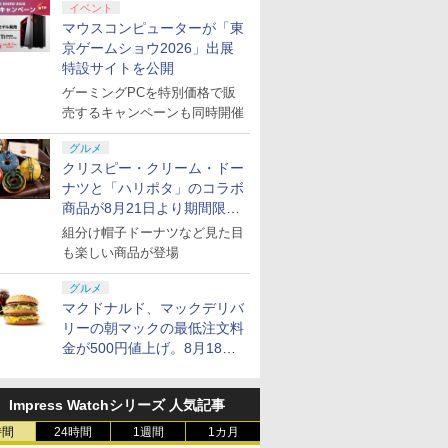
イベント
マウスコンピューターが「東
京ゲームショウ2026」出展
特設サイトを公開
ゲーミングPCを特別価格で販
売するキャンペーンも同時開催
グルメ
クリスピー・クリーム・ドー
ナツと「ハリポタ」のコラボ
商品が8月21日より期間限定
で発売
組分け帽子ドーナツなど見た目
も楽しい商品が登場
グルメ
マクドナルド、マックデリバ
リーの朝マックの最低注文料
金が500円値上げ。8月18日
より1,500円から受付
Impress Watchシリーズ 人気記事
時間
24時間
1週間
1カ月