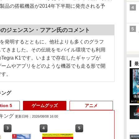
ト製品の搭載機器が2014年下半期に発売される予
CEOのジェンスン・フアン氏のコメント
PUを発明するとともに、他社よりも多くのグラフ
してきました。その伝統をモバイル環境でも利用
egra K1です。いままで存在したギャップが
最
代のゲームやアプリをどのような機器でも走る形で開
です。
キング
tion 5
ゲームグッズ
アニメ
キング
更新日時：2026/08/08 16:00
3
3
3
4
4
4
5
5
5
6
6
6