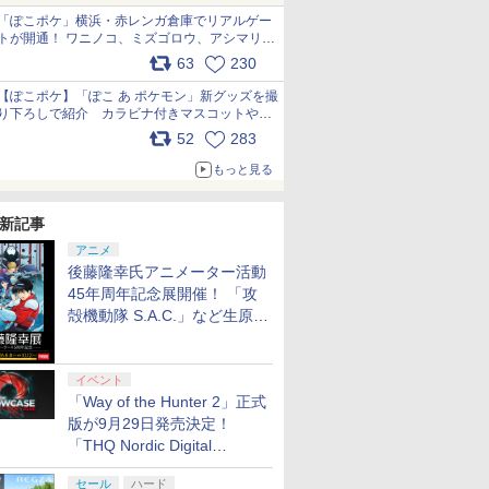
「ぽこポケ」横浜・赤レンガ倉庫でリアルゲー
トが開通！ ワニノコ、ミズゴロウ、アシマリ登
場シーンをレポート pic.x.com/LDgEByVl6D
63
230
【ぽこポケ】「ぽこ あ ポケモン」新グッズを撮
り下ろしで紹介 カラビナ付きマスコットやス
クエアポーチが仲間入り
52
283
pic.x.com/XmVAgBxaW5
もっと見る
新記事
アニメ
後藤隆幸氏アニメーター活動
45年周年記念展開催！ 「攻
殻機動隊 S.A.C.」など生原
画、総作画監督修正が展示
イベント
「Way of the Hunter 2」正式
版が9月29日発売決定！
「THQ Nordic Digital
7
7
8
8
7
9
9
10
10
Showcase 2026」まとめ
セール
ハード