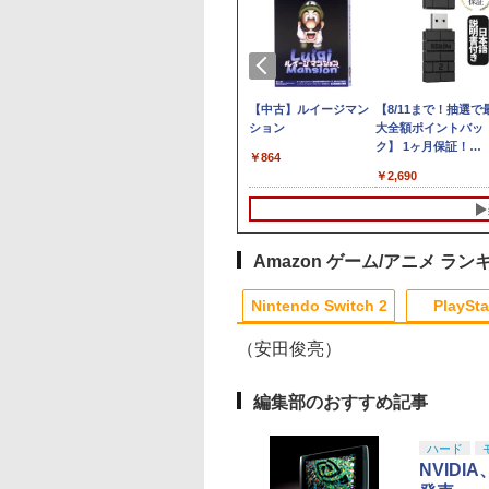
] ぽこ あ ポケモン エキスパンションパス（ダウ
ダ無双 封印戦記
ックパワード
【特典】ほの暮しの
【特典】Marvel’s
任天堂 【Switch2】ゼ
PS5コントローラー用
【中古】ルイージマン
ヨッシーとフカシギ
【楽天1位】【即日
【8/11まで！抽選で
,200ポイントまでご利用可
S5】鉄道にっぽ
庭 switch2版(【初回
Wolverine(【早期購入
ノブレイド ディフィニ
シリコンケース
ション
図鑑
送】PS5 コントロー
大全額ポイントバッ
902
RealPro 東京−神
外付特典】切り取れる
封入特典】DLC)
ティブ・エディション
PlayStation5用 プレイ
ー 充電スタンド ps5
ク】 1ヶ月保証！
￥864
￥7,021
！ 東急電鉄 編
クリアカード)
Nintendo Switch 2
ステーション プレステ
DualSense Edge 
8BitDo USB Wireles
290
￥8,118
￥7,620
￥6,810
￥580
￥1,980
￥2,690
JM-30987 PS5 テツ
Edition [NXS-P-
5用 シリコンカバー コ
トローラー 充電器
Adapter 2 ワイヤレ
ニッポン リアルプ
AUBQB NSW2 ゼノブ
ントローラーケース コ
USB給電式 充電ス
USBアダプター2 ア
トウキュウテツドウ
レイド ディフィニティ
ントローラーカバー 保
ド ソニー プレイス
プタ スイッチ 8bit
]
ブ エディション]
護カバー 保護ケース
ション5 PlayStation
Switch Pro Window
DualSense オープン設
コントローラー対応 
Mac Raspbery Xbox
Amazon ゲーム/アニメ ラン
計 人気 オススメ 装着
レステ コントローラ
Series X＆S One コ
10
1
2
したまま充電可能 白黒
急速 プレステ5 LED
トローラー Bluetoot
Nintendo Switch 2
PlaySta
赤青 コントローラー用
イト
コントローラー PS5
ケース
PS4
（安田俊亮）
10
10
10
10
1
1
1
1
2
2
2
2
編集部のおすすめ記事
黒戦記2 ぼくらが
あんさんぶるスター
【中古】【Blu−ray】
【中古】【Blu−ray
ハード
未来(完全生産限定
ズ!!DREAM LIVE Tour
この世界の片隅に ブ
トイ・ストーリー3
NVIDI
Blu-ray】 [ 花澤
10th xALL STARS!!
ックレット付 / 片渕須
ーパー・セット / リ