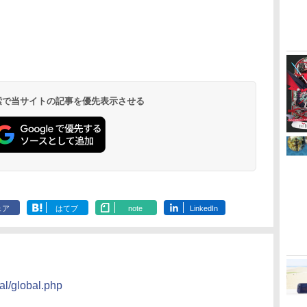
監
常版)【Blu-ray】/アニ
ルーレイ 細田 守
Steins Gate : The
￥4,400
￥5,500
￥5,500
￥7,040
メーション[Blu-ray]
summer wars BD
Complete Series
ダ
イ
無
Nintendo Switch 2(日
【純正品】ディスクド
【純正品】Xbox ワイ
【Amazon.co.jp限
ニンテンドープリペイ
【純正品】DualSense
【純正品】Xbox 充電
劇場版「鬼滅の刃」無
ニンテンドープリペイ
【純正品】DualSense
【国内正規品】
【Amazon.co.jp限
ニンテンドー
プレイステー
【純正品】Xbox
『映画 ラブ
【返品種別A】
USA正規品 海外版 日
STEINS;GATE シュタ
ー
座再
本語・国内専用)
ライブ(CFI-ZDD1J)
ヤレス コントローラー
定】劇場版モノノ怪 第
ド番号 9000円|オンラ
ワイヤレスコントロー
式バッテリー + USB-C
限城編 第一章 猗窩座
ド番号 5000円|オンラ
ワイヤレスコントロー
Thrustmaster スラス
定】劇場版モノノ怪 第
ド番号 1000
トアチケット 10
ワイヤレス 
ノ空女学院ス
本語 英語 他言語
インズゲート blu-ray
コ
PlayStation 5
(カーボンブラック)
三章 蛇神
インコード版
ラー ミッドナイト ブ
ケーブル
再来 完全生産限定版
インコード版
ラー(CFI-ZCT2J)
トマスター TH8S シフ
三章 蛇神 (オリジナル
インコード版
オンラインコ
ラー Series 2
イドルクラブ B
Summer Wars
Steins ; Gate 全話 廉
￥55,491
(Amazon.co.jp限定オ
ラック(CFI-ZCT2J01)
[Blu-ray]
ター - PC、PS4、
特典:オリジナル巾着＋
Edition (ホ
Garden Part
価版 日本語 英語 正規
￥11,980
￥8,020
￥10,780
￥9,000
￥10,737
￥2,618
￥8,698
￥5,000
￥10,737
￥14,141
￥8,800
￥1,000
￥10,000
￥18,500
￥8,589
リジナル三方背収納ケ
PS5、PS5 Pro、Xbox
メーカー特典:【坤と
ray（特装限
品 シュタインズ ゲー
ース付きコレクション)
One、Xbox Series X|S
離】二振りの剣、十翼
ト ブルーレイ コンプ
(オリジナル特典:オリ
対応の高精度 H パター
より来たる！スタジオ
リート シリーズ リー
 検索で当サイトの記事を優先表示させる
ジナル巾着＋メーカー
ン シフター
描き下ろしイラストボ
ジョン B
特典:【坤と離】二振り
ード付) [DVD]
の剣、十翼より来た
る！スタジオ描き下ろ
しイラストボード付)
[Blu-ray]
ェア
はてブ
note
LinkedIn
al/global.php