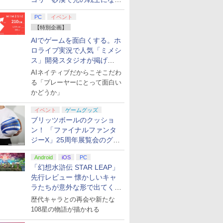
てみた
PC
イベント
【特別企画】
AIでゲームを面白くする。ホ
ロライブ実況で人気「ミメシ
ス」開発スタジオが掲げ
る“AI活用の信念”とは？【講
AIネイティブだからこそこだわ
演レポート】
る「プレーヤーにとって面白い
かどうか」
イベント
ゲームグッズ
ブリッツボールのクッショ
ン！ 「ファイナルファンタ
ジーX」25周年展覧会のグッ
ズ情報が公開
Android
iOS
PC
「幻想水滸伝 STAR LEAP」
先行レビュー 懐かしいキャ
ラたちが意外な形で出てくる
シリーズ完全新作！
歴代キャラとの再会や新たな
108星の物語が描かれる