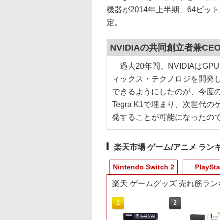
機器が2014年上半期、64ビッ
定。
NVIDIAの共同創立者兼
過去20年間、NVIDIAはG
ィックス・テクノロジを開発
できるようにしたのが、今度のT
Tegra K1で埋まり、次世
発することが可能になったの
楽天市場 ゲーム/アニメ ラン
Nintendo Switch 2
PlaySta
楽天 ゲームグッズ 売れ筋ラン
10
10
1
1
1
2
2
2