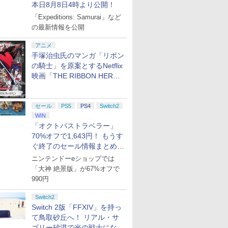
本日8月8日4時より公開！
D.R.B≫ MAD
【DVD】
香菜 ]
【Blu-ray】 
￥7,109
￥7,744
￥8,580
￥8,580
TRIGGER CREW ＆ ど
「Expeditions: Samurai」など
プリペイ
ション ス
 Elite
ライブ！蓮
ぽこ あ ポケモン エキ
PlayStation 5 デジタ
GameSir G7 HE 有線
劇場版「鬼滅の刃」無
ニンテンドープリペイ
プレイステーション ス
HyperX Clutch
【Amazon.co.jp限
ニンテンドープリペイ
プレイステーション ス
GameSir G7 SE 有線
ヤマトよ永遠に
ニンテンド
【Amazon.
8BitDo M
【Amazon.
ついたれ本舗【Blu-
の最新情報を公開
円|オンラ
,000円|
コントロー
クールア
スパンションパス|オン
ル・エディション 日本
ゲームコントローラー
限城編 第一章 猗窩座再
ド番号 500円|オンライ
トアチケット 3,000円|
Gladiate Xbox公式ラ
定】劇場版モノノ怪 第
ド番号 2000円|オンラ
トアチケット 15,000円
ゲームコントローラー
REBEL3199 7 [Blu-
ド番号 30
定】 Logic
ーズX | S
定】劇場版
ray】 [ (V.A.) ]
ード版
 Core
loom
ラインコード版
語専用 (CFI-2200B01)
XBOX Series X|S
来 完全生産限定版
ンコード版
オンラインコード版
イセンス ゲーミング コ
三章 蛇神 (オリジナル
インコード版
|オンラインコード版
XBOX Series X|S
ray]
インコード
コン G92
One、およ
ヤバイやつ」
アニメ
ワイト)
y』Blu-
+ ディスクドライブ
XBOX One Windows
[DVD]
ントローラー 有線 日本
特典:オリジナル巾着＋
XBOX One Windows
リスモ7 Fo
の有線コン
ray（Amaz
￥4,400
￥66,980
￥7,999
￥7,828
￥500
￥3,000
￥4,980
￥9,900
￥2,000
￥15,000
￥6,499
￥8,760
￥3,000
￥38,800
￥4,590
￥8,800
手塚治虫氏のマンガ「リボン
定版）
(CFI-ZDD1J) セット
10/11用 PCコントロー
正規代理店品 6L366AA
メーカー特典:【坤と
10/11用 PCコントロー
Horizon 6
6ボタンレイ
典：Blu-
ラーゲームパッド ホー
離】二振りの剣、十翼
ラーゲームパッド ホー
式にライセ
ース） [Blu
の騎士」を原案とするNetflix
ル効果スティック付き
より来たる！スタジオ
ルエフェクトスティッ
います
映画「THE RIBBON HERO
ビデオゲームコントロ
描き下ろしイラストボ
クと3.5mmオーディオ
リボンヒーロー」本日配信開
ーラー（ブラック）
ード付) [Blu-ray]
ジャック付き
始
セール
PS5
PS4
Switch2
WIN
「オクトパストラベラー」
70%オフで1,643円！ もうす
ぐ終了のセール情報まとめ
【8月8日更新】
ニンテンドーeショップでは
「大神 絶景版」が67%オフで
990円
Switch2
Switch 2版「FFXIV」を持っ
て鳥取砂丘へ！ リアル・サ
ゴリー砂漠で光の戦士になっ