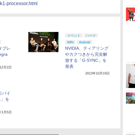
-k1-processor.html
イベント
ハード
WIN
Android
能タブレ
NVIDIA、ティアリング
gra
やカクつきから完全解
放する「G-SYNC」を
発表
年12月2日
2013年10月19日
代モバイ
X1」を
5年1月5日