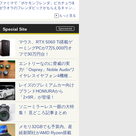
ファミマで「ポケモンフレンダ」ピカチュウ&
「特製ガーリックマヨソース」を使用した超大
ゼラオラのフレンダピックがもらえるキャンペ
型チーズバーガー
ーン開催！
もっと見る
Special Site
マウス、RTX 5060 Ti搭載ゲ
ーミングPCが7万5,000円オ
フで30万円台！
エントリーなのに脅威の実
力!「Osprey」Noble Audioワ
イヤレスイヤフォン4機種を
一気に聴く
レイズのプレミアムカー向け
ブランドHOMURAから
「2×9R」が登場！
ソニーミラーレス一眼の大特
集！ 見どころ記事まとめ
メモリ32GBでも予算内。産
経新聞社がAMD Ryzen搭載