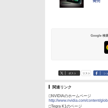
発売
]
【Blu-ray】 [ (V.A.) ]
直【監督】
ー・アンクリッチ【
580
￥8,580
￥1,412
￥1,648
督】
テンドープリペイ
イステーション ス
eSir G7 SE 有線
トよ永遠に
ニンテンドープリペイ
【Amazon.co.jp限
8BitDo M30 Xboxシリ
【Amazon.co.jp限
スプラトゥーン レイダ
PlayStation 5 デジタ
【純正品】Xbox ワイ
劇場版「鬼滅の刃」無
スプラトゥーン レイ
Beast of
【純正品】Xbox ワ
劇場版「鬼滅の刃」
号 2000円|オンラ
チケット 15,000円
ムコントローラー
EL3199 7 [Blu-
ド番号 3000円|オンラ
定】 Logicool G ハン
ーズX | S、Xbox
定】劇場版「僕の心の
ース|オンラインコード
ル・エディション 日本
ヤレス コントローラー
限城編 第一章 猗窩座再
ース -Switch2
Reincarnation -PS5
ヤレス コントローラ
限城編 第一章 猗窩
コード版
ンラインコード版
X Series X|S
インコード版
コン G923 グランツー
One、およびWindows
ヤバイやつ」 Blu-
版
語専用 Console
+ USB-C® ケーブル
来 通常版 [Blu-ray]
【特典】プロダクト
(ロボット ホワイト)
来 通常版 [DVD]
￥6,446
X One Windows
リスモ7 Forza
の有線コントローラー
ray（Amazon.co.jp特
Language: Japanese
ード 封入
000
,000
499
760
￥3,000
￥38,800
￥4,590
￥8,800
￥5,832
￥55,000
￥8,300
￥3,982
￥7,286
￥7,681
￥3,523
/11用 PCコントロー
Horizon 6 G923d
6ボタンレイアウト - 正
典：Blu-rayスリーブケ
only (CFI-2200B01)
ゲームパッド ホー
式にライセンスされて
ース） [Blu-ray]
フェクトスティッ
います
Google
3.5mmオーディオ
ック付き
ポスト
リスト
シ
関連リンク
□NVIDIAのホームページ
http://www.nvidia.com/content/glob
□Tegra K1のページ