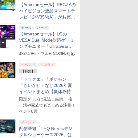
【Amazonセール】REGZAの
ハイビジョン液晶スマートテ
レビ「24V35N(A)」がお買い
得！
セール
ハード
itch 2 マ
/27発売日
S-H-002 イーグレットツーミニバイオレットカ
任天堂 【Switch2】ゼ
【楽天ブックス限定特
【楽天ブックス限定特
プラグマタ PS5版
[Switch 2] ぽこ あ ポケモン エキスパンシ
ゼルダ無双 封印戦記
ソニックパワード
【特典】ほ
【特典】Mar
【Amazonセール】LGの
フィーバー
】【新
機本体]
ルダの伝説 ブレス オブ
典+特典】亰都ザナドゥ
典+特典】空の軌跡 the
ンロード版）※3,200ポイントまでご利用可
【PS5】鉄道にっぽ
庭 swit
Wolveri
￥7,190
￥7,902
VESA Dual Mode対応ゲーミ
料無料】
ETAL
ザ ワイルド Nintendo
-桜花幻舞ー PS5版
2nd Nintendo Switch
ん！RealPro 東京−神
外付特典】
封入特典】D
￥4,400
ングモニター「UltraGear
庫品》
:
Switch 2 Edition
(【早期購入外付特典】
2 Edition(DLCチラ
奈川！ 東急電鉄 編
クリアカー
￥7,710
￥6,693
￥8,055
￥7,290
￥8,118
￥7,620
[NXS-P-AAAAH NSW2
DLCチラシ+【早期購
27G850A-B」がお買い得！
シ：NEOブレイサー・
[ELJM-30987 PS5 テツ
4K/240Hz・フルHD/480Hz対応
Vol.2
ゼルダノデンセツ ブレ
入外付特典】DLCチラ
アガット+【早期購入外
ドウニッポン リアルプ
浅草マッハオ
ス オブ ザ ワイルド]
シ)
付特典】DLCチラシ)
ロ トウキュウテツドウ
イベント
エンタメ
マイクロ
ヘン]
【特集】
オル付★
「ドラクエ」「ポケモン」
7
8
9
10
「ちいかわ」など2026年夏
イベントまとめ【夏休み特
集】
限定グッズは見逃し厳禁！ 推
し活や家族でも楽しめる注目イ
7
7
7
7
8
8
8
8
9
9
9
9
10
10
10
10
ベント8選
イベント
ズ5(特
ヒプノシスマイク -
「お隣の天使様にいつ
羅小黒戦記2 ぼくらが
あんさんぶ
配信番組「THQ Nordicデジ
-ray】 [
Division Rap Battle-
の間にか駄目人間にさ
望む未来(完全生産限定
ズ!!DREAM
タルショーケース2026」は
11th LIVE ≪Final
れていた件2」 Vol.1
版)【Blu-ray】 [ 花澤
10th xALL