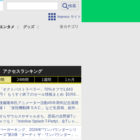
Impress サイト
全カテゴリ
エンタメ
グッズ
アクセスランキング
時間
24時間
1週間
1カ月
「オクトパストラベラー」70%オフで1,643
円！ もうすぐ終了のセール情報まとめ【8月8日
更新】
後藤隆幸氏アニメーター活動45年周年記念展開
ニンテンドーeショップでは「大神 絶景版」が
催！ 「攻殻機動隊 S.A.C.」など生原画、総作画
67%オフで990円
監督修正が展示
そらザウルスやギャルきち、団長の吉野家Tシ
ャツも！「hololive Splash T-Party!」全Tシャツ
ラインナップ公開＆オンライン販売開始
バーガーキング、2026年“ワンパウンダーシリ
ーズ”第3弾「ダーティ ザ・ワンパウンダー」を
8月7日発売