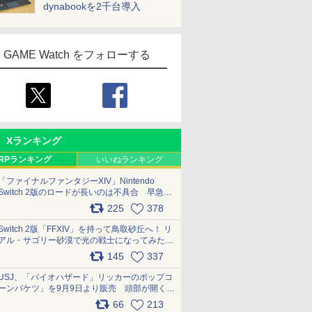
dynabookを2千台導入
GAME Watch をフォローする
Xランキング
RPランキング
いいねランキング
「ファイナルファンタジーXIV」Nintendo
Switch 2版のロードが長いのは不具合 早急に
アップデートできるよう対応中
225
378
pic.x.com/s9S3nRCAGa
Switch 2版「FFXIV」を持って鳥取砂丘へ！ リ
アル・サゴリー砂漠で光の戦士になってみた
pic.x.com/qyOfL2uv1n
145
337
USJ、「バイオハザード」リッカーのポップコ
ーンバケツ」を9月9日より販売 頭部が開く仕
組み。味は恐怖を堪のう「味噌フレーバー」
66
213
pic.x.com/81MuXGahVM