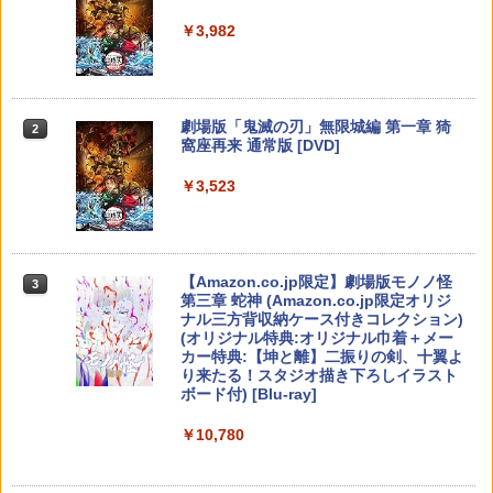
ese only (CFI-2200B01)
￥5,832
￥8,300
￥3,982
￥55,000
※当店在庫僅少、次回納期未定 任天堂
【中古】 クアリー 〜悪夢のサマーキャ
2
2
どうぶつの森amiiboカード 第4弾 1パッ
ドンキーコング バナンザ [Nintendo Swi
ンプ／PS5
Death Unto Dawn: FINAL FANTASY XI
2
2
ク（3枚入り） 【銀行振込不可】
tch 2 専用][ラッピング不可] R-LOGI
V Original Soundtrack【映像付サント
【純正品】Xbox ワイヤレス コントロー
ラ/Blu-ray Disc Music】【Blu-ray】 [
2
￥2,783
スプラトゥーン レイダース -Switch2
劇場版「鬼滅の刃」無限城編 第一章 猗
Beast of Reincarnation -PS5 【特典】
ラー (ロボット ホワイト)
2
2
ゲーム ミュージック ]
￥330
2
￥7,849
窩座再来 通常版 [DVD]
プロダクトコード 封入
￥6,449
￥7,681
￥4,400
￥3,523
￥7,286
【特典】テイルズ オブ エターニア リマ
※当店在庫僅少、次回納期未定 任天堂
3
3
コナミデジタルエンタテインメント 【S
スター PS5版(【早期購入特典】超冒険
どうぶつの森amiiboカード 第3弾 1パッ
3
witch2】桃太郎電鉄2 〜あなたの町も き
お役立ちセット)
ク（3枚入り） 【銀行振込不可】
【純正品】Xbox ワイヤレス コントロー
図書館戦争 革命のつばさBlu-ray特別版
3
3
っとある〜 Nintendo Switch 2 Edition
ラー (カーボンブラック)
【初回限定版】【Blu-ray】 [ 井上麻里奈
Nintendo Switch 2(日本語・国内専用)
【Amazon.co.jp限定】劇場版モノノ怪
【純正品】ディスクドライブ(CFI-ZDD1
3
3
東日本編＋西日本編 [KDEMOMO2 NSW
3
]
￥3,484
￥330
第三章 蛇神 (Amazon.co.jp限定オリジ
J) PlayStation 5
2 モモタロウデンテツ2]
￥8,020
ナル三方背収納ケース付きコレクション)
￥56,068
￥6,864
(オリジナル特典:オリジナル巾着＋メー
￥11,849
￥7,890
カー特典:【坤と離】二振りの剣、十翼よ
【中古】ドラゴンクエストX 目覚めし五
※当店在庫僅少、次回納期未定 任天堂
4
4
り来たる！スタジオ描き下ろしイラスト
つの種族 オフラインソフト:プレイステ
どうぶつの森amiiboカード 第2弾 1パッ
【純正品】Xbox 充電式バッテリー + US
4
ボード付) [Blu-ray]
ーション5ソフト／ロールプレイング・
ク（3枚入り） 【銀行振込不可】
B-C ケーブル
IDOLiSH7 LIVE BEYOND “Op.7 ”【Blu
4
【純正品】DualSense ワイヤレスコン
amiibo すりみ連合セット[フウカ【レイ
ゲーム
ニンテンドープリペイド番号 9000円|オ
4
-ray DAY 2】【Blu-ray】 [ IDOLiSH7 ]
4
4
￥10,780
トローラー ミッドナイト ブラック(CFI-
ダース】/ウツホ【レイダース】/マンタ
ンラインコード版
￥330
￥2,618
ZCT2J01)
ロー【レイダース】]（スプラトゥーンシ
￥3,780
￥6,926
リーズ）
￥9,000