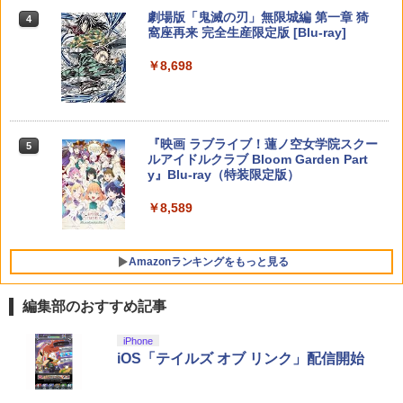
￥10,737
劇場版「鬼滅の刃」無限城編 第一章 猗
4
￥8,137
※当店在庫僅少、次回納期未定 任天堂
5
窩座再来 完全生産限定版 [Blu-ray]
【国内正規品】Thrustmaster スラスト
STRASSE キャスター8個セット レーシ
どうぶつの森amiiboカード 第1弾 1パッ
5
5
マスター TH8S シフター - PC、PS4、P
ングコックピット[RCZ01/RCZ02]に取付
ク（3枚入り） 【銀行振込不可】
新劇場版「頭文字D」10th Anniversary
ニンテンドープリペイド番号 5000円|オ
5
5
￥8,698
【純正品】DualSense ワイヤレスコン
S5、PS5 Pro、Xbox One、Xbox Serie
可 ストッパー付き 固定 移動 ハンコン設
Blu-ray Box【Blu-ray】 [ 宮野真守 ]
ンラインコード版
5
トローラー(CFI-ZCT2J)
s X|S 対応の高精度 H パターン シフター
【楽天ブックス限定特典+特典】空の軌
置台 [コクピット レースゲーム]
￥330
5
跡 the 2nd Nintendo Switch 2 Edition
￥7,117
￥5,000
(アクリルスタンド2個セット+DLCチラ
￥10,737
￥14,141
￥5,280
シ：NEOブレイサー・アガット+【早期
『映画 ラブライブ！蓮ノ空女学院スクー
5
購入外付特典】DLCチラシ)
ルアイドルクラブ Bloom Garden Part
y』Blu-ray（特装限定版）
￥8,950
￥8,589
Amazonランキングをもっと見る
編集部のおすすめ記事
iPhone
iOS「テイルズ オブ リンク」配信開始