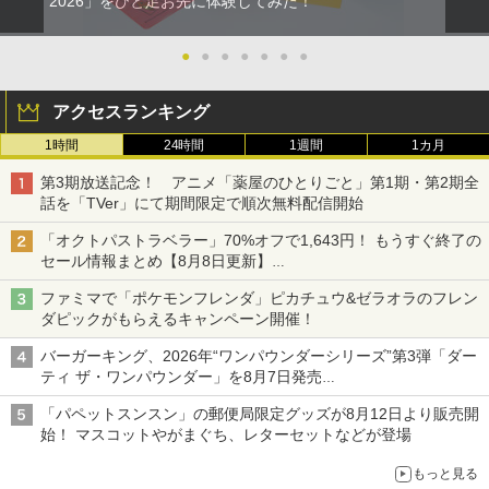
2026」をひと足お先に体験してみた！
●
●
●
●
●
●
●
アクセスランキング
1時間
24時間
1週間
1カ月
第3期放送記念！ アニメ「薬屋のひとりごと」第1期・第2期全
話を「TVer」にて期間限定で順次無料配信開始
「オクトパストラベラー」70%オフで1,643円！ もうすぐ終了の
セール情報まとめ【8月8日更新】
ニンテンドーeショップでは「大神 絶景版」が67%オフで990円
ファミマで「ポケモンフレンダ」ピカチュウ&ゼラオラのフレン
ダピックがもらえるキャンペーン開催！
バーガーキング、2026年“ワンパウンダーシリーズ”第3弾「ダー
ティ ザ・ワンパウンダー」を8月7日発売
「特製ガーリックマヨソース」を使用した超大型チーズバーガー
「パペットスンスン」の郵便局限定グッズが8月12日より販売開
始！ マスコットやがまぐち、レターセットなどが登場
もっと見る