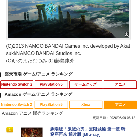
(C)2013 NAMCO BANDAI Games Inc. developed by Akat
suki/NAMCO BANDAI Studios Inc.
(C)いのまたむつみ (C)藤島康介
楽天市場 ゲーム/アニメ ランキング
Nintendo Switch 2
PlayStation 5
ゲームグッズ
アニメ
Amazon ゲーム/アニメ ランキング
Nintendo Switch 2
PlayStation 5
Xbox
アニメ
任天堂 【Switch2】ゼルダの伝説 ブレス
【SONYライセンス商品】DualSenseR
【中古】戦国BASARA2 英雄外伝 ダブル
【送料無料】劇場版「鬼滅の刃」無限城
1
1
1
1
Amazon アニメ 販売ランキング
オブ ザ ワイルド Nintendo Switch 2 Ed
ワイヤレスコントローラー専用 USB-Cto
パック Best Price! - Wii
編 第一章 猗窩座再来(通常版)【Blu-ra
更新日時：2026/08/09 06:12
ition [NXS-P-AAAAH NSW2 ゼルダノデ
C充電ケーブル【Playstation5対応】
y】/アニメーション[Blu-ray]【返品種別
ンセツ ブレス オブ ザ ワイルド]
A】
￥350
スプラトゥーン レイダース|オンライン
PlayStation 5 デジタル・エディション
【純正品】Xbox ワイヤレス コントロー
劇場版「鬼滅の刃」無限城編 第一章 猗
1
1
1
1
￥2,007
コード版
日本語専用 Console Language: Japan
ラー + USB-C® ケーブル
窩座再来 通常版 [Blu-ray]
￥7,710
￥4,400