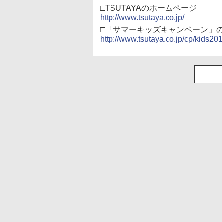
ター付 ) ( 購入特典：
□TSUTAYAのホームページ
アニメ描き下ろしイラ
http://www.tsutaya.co.jp/
スト使用キャラファン
□「サマーキッズキャンペーン」の
マット付 ) [Blu-ray]
http://www.tsutaya.co.jp/cp/kids