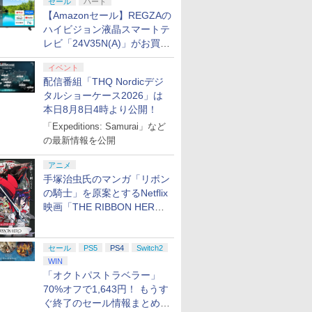
セール
ハード
ター付 ) 
【Amazonセール】REGZAの
アニメ描き
ハイビジョン液晶スマートテ
スト使用キ
マット付 ) [
レビ「24V35N(A)」がお買い
得！
イベント
配信番組「THQ Nordicデジ
タルショーケース2026」は
本日8月8日4時より公開！
「Expeditions: Samurai」など
の最新情報を公開
アニメ
手塚治虫氏のマンガ「リボン
の騎士」を原案とするNetflix
映画「THE RIBBON HERO
リボンヒーロー」本日配信開
始
セール
PS5
PS4
Switch2
WIN
「オクトパストラベラー」
70%オフで1,643円！ もうす
ぐ終了のセール情報まとめ