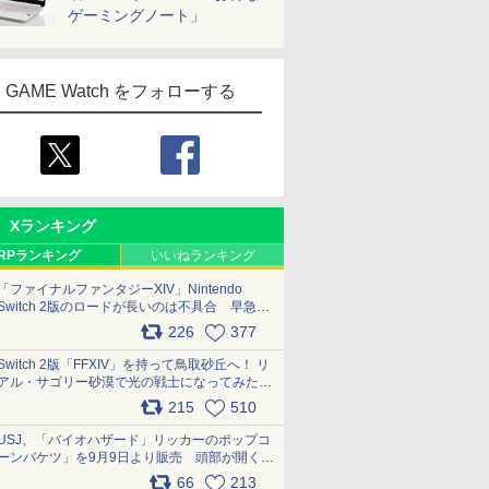
ゲーミングノート」
GAME Watch をフォローする
Xランキング
RPランキング
いいねランキング
「ファイナルファンタジーXIV」Nintendo
Switch 2版のロードが長いのは不具合 早急に
アップデートできるよう対応中
226
377
pic.x.com/s9S3nRCAGa
Switch 2版「FFXIV」を持って鳥取砂丘へ！ リ
アル・サゴリー砂漠で光の戦士になってみた
pic.x.com/qyOfL2uv1n
215
510
USJ、「バイオハザード」リッカーのポップコ
ーンバケツ」を9月9日より販売 頭部が開く仕
組み。味は恐怖を堪のう「味噌フレーバー」
66
213