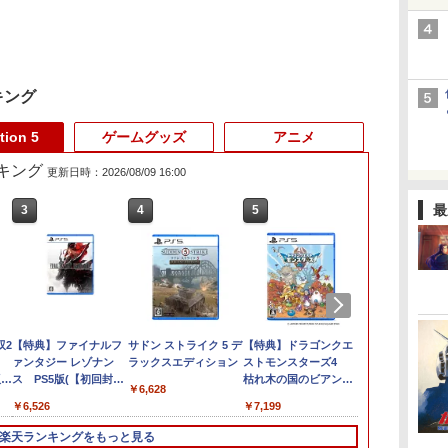
キング
tion 5
ゲームグッズ
アニメ
ランキング
更新日時：2026/08/09 16:00
最
3
3
4
4
5
5
6
6
2
双2
任天堂 マリオカート ワ
【特典】ファイナルフ
任天堂 【Switch2】マ
サドン ストライク 5 デ
Nintendo Switch 2 オ
【特典】ドラゴンクエ
Nintendo Swi
コナミデジタ
ールド【Switch 2】
ァンタジー レゾナン
リオカート ワールド
ラックスエディション
ールインボックス
ストモンスターズ4
Proコントロ
テインメント 
版
BEEPAAAAA
ス PS5版(【初回封入
[BEE-P-AAAAA NSW2
枯れ木の国のビアン
プロ野球スピ
￥6,628
￥9,073
￥9,980
】
[BEEPAAAAA]
特典】魔導船＆かけだ
マリオカ-ト ワ-ルド]
カ・フローラ PS5版
2026 [ELJM-
￥8,960
￥6,526
￥8,970
￥7,199
￥7,430
無
し騎士の応援パック・
(【早期購入封入特典】
PS5 プロヤ
ル」
かけだし騎士のスター
冒険スタートダッシュ
リッツ 2026]
楽天ランキングをもっと見る
トダッシュパック)
セット)