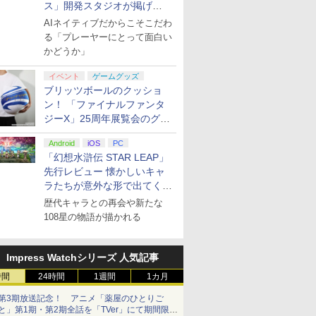
ス」開発スタジオが掲げ
る“AI活用の信念”とは？【講
AIネイティブだからこそこだわ
演レポート】
る「プレーヤーにとって面白い
かどうか」
イベント
ゲームグッズ
ブリッツボールのクッショ
ン！ 「ファイナルファンタ
ジーX」25周年展覧会のグッ
ズ情報が公開
Android
iOS
PC
「幻想水滸伝 STAR LEAP」
先行レビュー 懐かしいキャ
ラたちが意外な形で出てくる
シリーズ完全新作！
歴代キャラとの再会や新たな
108星の物語が描かれる
Impress Watchシリーズ 人気記事
時間
24時間
1週間
1カ月
第3期放送記念！ アニメ「薬屋のひとりご
と」第1期・第2期全話を「TVer」にて期間限定