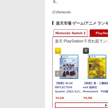
る。
(C)Nintendo
楽天市場 ゲーム/アニメ ラン
Nintendo Switch 2
PlaySta
楽天 PlayStation 5 売れ筋
10
10
1
1
2
2
週連続1位】inklink
コン 鬼武者 Way
【特典】進撃の巨人3
【特典】Beast of
【特典】進撃の巨人3
【特典】BLUE
ダービースタリオン
【特典】真・三國無
Switch / Switch2
the Sword【PS5】
TREASURE BOX
Reincarnation(【永久
Switch2版(【早期購入
REFLECTION
【Switch2】 POT-P-
with 猛将伝
トローラー 最新モ
M30821
Switch2版(【早期購入
封入特典】プロダクト
封入特典】DLC)
Quartet: 少女たちのキ
AB73A
Remastered PS5
 最新ファームウェ
JM30821]
封入特典】DLC)
コード)
セキ PS5版(【早期購
(【早期購入封入特典
960
630
￥14,810
￥7,632
￥8,518
￥6,342
￥8,582
￥6,358
プロコン プロコン2
入特典】特別フォトフ
「赤兎鐙『真・三國
コントローラー ス
レーム「Quartet」)
双2』レトロスタイ
チ2 スイッチ
DLC)