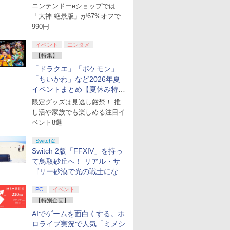
【8月8日更新】
ニンテンドーeショップでは
「大神 絶景版」が67%オフで
990円
イベント
エンタメ
【特集】
「ドラクエ」「ポケモン」
「ちいかわ」など2026年夏
イベントまとめ【夏休み特
集】
限定グッズは見逃し厳禁！ 推
し活や家族でも楽しめる注目イ
ベント8選
Switch2
Switch 2版「FFXIV」を持っ
て鳥取砂丘へ！ リアル・サ
ゴリー砂漠で光の戦士になっ
てみた
PC
イベント
【特別企画】
AIでゲームを面白くする。ホ
ロライブ実況で人気「ミメシ