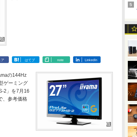
ェア
はてブ
note
LinkedIn
aの144Hz
型ゲーミング
S-2」を7月16
で、参考価格