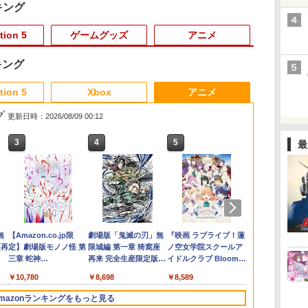
キング
tion 5
ゲームグッズ
アニメ
キング
6
3
3
3
3
4
4
4
4
5
5
5
5
6
6
6
tion 5
Xbox
アニメ
グ
更新日時：2026/08/09 00:12
3
3
3
3
4
4
4
4
5
5
5
5
6
6
6
6
最
任天堂 Ninte
タ
ー
フ
い
【お買い物マラソン期
【中古】 オクトパスト
Switch2 ケース スイッ
Vivy -Fluorite Eye’s
【顧客満足度98.3%】
70年代風ロボットアニ
【中古品】 Nintendo
【送料無料】劇場版
Nintendo Switch 2
シルバースタージャパ
[Switch 2] ぽこ あ ポ
Vivy -Fluorite Eye’s
【ホリ公式】
【中古】 仁王
銀河特急 ミ
ョ
エ
間限定♪最大
ラベラー0／PS5
チ2 Nintendo 対応 ス
Song- 4 完全生産限定
Switch2 ケース 大容量
メ ゲッP-X PS5版
SUPER Famicom SFC
「鬼滅の刃」無限城編
ACアダプター
ン 【PS5】遊んで将棋
ケモン エキスパンショ
Song- 6【完全生産限
ライセンス商
常版）／PS5
ブウェイ 各
￥7,670
ラ
30％OFF】【tomtoc
イッチ スイッチツー 名
版 BD
Switch2/Switch通常モ
ニンテンドー スーパー
第一章 猗窩座再来(通
が強くなる！ 銀星将棋
ンパス（ダウンロード
定版】【Blu-ray】 [ 種
ラトゥーン 
行き(特装限定
￥3,872
￥3,878
￥3,974
￥4,961
ー
公式店】 Switch 2対応
入れ かわいい ニンテン
デル/Switch
ファミコン ソフト 魂
常版)【Blu-ray】/アニ
DX2 [ELJM-30494 PS5
版）※3,200ポイントま
崎敦美 ]
ホリ ゲーミ
【Blu-ray】
￥2,653
￥1,300
￥3,980
￥2,880
￥3,000
￥4,400
￥4,480
￥4,400
￥6,160
￥4,980
￥6,435
ハードケース
ドースイッチ カバー ポ
lite/Switch 有機ELモ
斗羅スピリッツ 併売
メーション[Blu-ray]
ギンセイショウギ DX
でご利用可
セット スタ
]
ダ
イ
無
Nintendo Switch 2(日
【純正品】ディスクド
【純正品】Xbox ワイ
【Amazon.co.jp限
ニンテンドープリペイ
【純正品】DualSense
【純正品】Xbox 充電
劇場版「鬼滅の刃」無
ニンテンドープリペイ
【純正品】DualSense
【国内正規品】
『映画 ラブライブ！蓮
ニンテンドー
プレイステー
【純正品】Xbox
【Amazon.co
FancyCase-G05
ーチ switch Lite 新型
テルに対応 収納バッグ
ソフト汚れ 023-
【返品種別A】
2]
for Nintendo
ー
座再
本語・国内専用)
ライブ(CFI-ZDD1J)
ヤレス コントローラー
定】劇場版モノノ怪 第
ド番号 9000円|オンラ
ワイヤレスコントロー
式バッテリー + USB-C
限城編 第一章 猗窩座
ド番号 5000円|オンラ
ワイヤレスコントロー
Thrustmaster スラス
ノ空女学院スクールア
ド番号 1000
トアチケット 10
ワイヤレス 
定】劇場版モ
Nintendo 2025年 スイ
本体 ジョイコン ソフト
防水 防塵 耐衝撃 持ち
260714-mh-06-fuzh 万
Switch™ 
コ
PlayStation 5
(カーボンブラック)
三章 蛇神
インコード版
ラー ミッドナイト ブ
ケーブル
再来 完全生産限定版
インコード版
ラー(CFI-ZCT2J)
トマスター TH8S シフ
イドルクラブ Bloom
インコード版
オンラインコ
ラー Series 2
三章 蛇神 (
ッチ2モデル用 スリム
ケーブル 収納可能 ポー
運び便利 ポーチ スタ
代Net店
Switch スイ
￥55,491
(Amazon.co.jp限定オ
ラック(CFI-ZCT2J01)
[Blu-ray]
ター - PC、PS4、
Garden Party』Blu-
Edition (ホ
特典:オリジ
ケース 持ち運び キャリ
チ クリスマス ギフト
ンド/コントローラー/
ラ ゲーム イ
￥11,980
￥8,020
￥10,780
￥9,000
￥10,737
￥2,618
￥8,698
￥5,000
￥10,737
￥14,141
￥8,589
￥1,000
￥10,000
￥18,500
￥8,800
リジナル三方背収納ケ
PS5、PS5 Pro、Xbox
ray（特装限定版）
メーカー特典
ングケース 耐衝撃 薄型
クリスマス プレゼント
カード/ドックなど収納
イスチャット
ース付きコレクション)
One、Xbox Series X|S
離】二振りの
ハードポーチ ゲームカ
送料無料
可能 カバー 収納ボッ
HORI ライセ
mazonランキングをもっと見る
(オリジナル特典:オリ
対応の高精度 H パター
より来たる！
ード12枚収納 アクセサ
クス