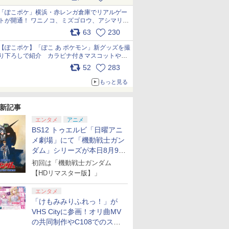
pic.x.com/81MuXGahVM
「ぽこポケ」横浜・赤レンガ倉庫でリアルゲー
トが開通！ ワニノコ、ミズゴロウ、アシマリ登
場シーンをレポート pic.x.com/LDgEByVl6D
63
230
【ぽこポケ】「ぽこ あ ポケモン」新グッズを撮
り下ろしで紹介 カラビナ付きマスコットやス
7
7
7
8
8
8
9
9
9
10
10
10
クエアポーチが仲間入り
52
283
pic.x.com/XmVAgBxaW5
もっと見る
7
7
7
7
8
8
8
8
9
9
9
9
10
10
10
10
新記事
エンタメ
アニメ
ndo Switch Proコントローラー [HAC-A-FSSKA NSWProコントローラー]
BS12 トゥエルビ「日曜アニ
【任天堂
3 （通
ルキー☆サ
【中古】 ドラゴンクエ
幻想水滸伝 I&II HDリマ
Vivy -Fluorite Eye’s
Nintendo Switch
アストロボット
【楽天ブックス限定全
ゼノブレイド ディフィ
【特典】鬼武者 Way
ミュージカル『刀剣乱
日本一ソフ
コーエーテ
ゾンビラン
メ劇場」にて「機動戦士ガン
品】 スプ
駅停車劇場
ストVII Reimagined
スター 門の紋章戦争 /
Song- 5（完全生産限
Sports Resort
巻購入特典】上伊那ぼ
ニティブ・エディショ
of the Sword(【初回
舞』 ～静かなる夜半の
【特典付】
ス 【封入
～フランシ
￥4,968
ダム」シリーズが本日8月9日
レイダース
版)
／Nintendo Switch2
デュナン統一戦争 PS5
定版） [Blu-ray]
【Switch2】 BEE-P-
たん、酔へる姿は百合
ン Nintendo Switch 2
購入封入特典】プロダ
寝ざめ～【Blu-ray】 [
【Switc
【PS5】
ぎんがフェ
ングヘッド
 [ 亀山陽平
版
AACHA
の花 3（完全生産限定
Edition
クトコード)
ミュージカル『刀剣乱
ポイっと！
通常版 [ELJ
～【Blu-ray
から8週連続で放送
初回は「機動戦士ガンダム
￥5,445
￥4,966
￥6,553
￥6,001
￥7,700
￥6,661
￥7,641
￥7,821
￥6,910
￥8,220
￥7,920
ンダード
版）【Blu-ray】(描き
舞』 ]
ごろく [PO
PS5 シ
]
【HDリマスター版】」
プリペイ
ション ス
 Elite
.jp限
ぽこ あ ポケモン エキ
PlayStation 5 デジタ
GameSir G7 HE 有線
劇場版「鬼滅の刃」無
ニンテンドープリペイ
プレイステーション ス
HyperX Clutch
【Amazon.co.jp限
【任天堂ライセンス商
プレイステーション ス
8BitDo M30 Xboxシリ
ヤマトよ永遠に
ニンテンド
【Amazon.
GameSir 
【Amazon.
下ろしイラスト アクリ
AB8WA N
ン 3 ツウ
円|オンラ
,000円|
コントロー
ノノ怪 第
スパンションパス|オン
ル・エディション 日本
ゲームコントローラー
限城編 第一章 猗窩座再
ド番号 500円|オンライ
トアチケット 3,000円|
Gladiate Xbox公式ラ
定】劇場版モノノ怪 第
品】Samsung
トアチケット 15,000円
ーズX | S、Xbox
REBEL3199 7 [Blu-
ド番号 20
定】 Logic
ゲームコン
定】劇場版
2 おすすめ
ルスタンド+ブリザーブ
デポイット
エンタメ
ード版
 Core
オリジナル
ラインコード版
語専用 (CFI-2200B01)
XBOX Series X|S
来 完全生産限定版
ンコード版
オンラインコード版
イセンス ゲーミング コ
三章 蛇神 (オリジナル
microSD Express
|オンラインコード版
One、およびWindows
ray]
インコード
コン G92
XBOX Seri
ヤバイやつ」
ッチ スプ
ドフラワーキーホルダ
ゴロク]
「けもみみりふれっ！」が
ワイト)
ナル巾着＋
+ ディスクドライブ
XBOX One Windows
[DVD]
ントローラー 有線 日本
特典:オリジナル巾着＋
Card 256GB for
の有線コントローラー
リスモ7 Fo
XBOX One
ray（Amaz
ヤホン ボ
ー(ぼたん)) [ 鈴代紗弓
￥4,400
￥66,980
￥7,999
￥7,828
￥500
￥3,000
￥4,980
￥9,900
現在在庫切れです。
￥15,000
￥4,590
￥8,760
￥2,000
￥38,800
￥6,499
￥8,800
:【坤と
(CFI-ZDD1J) セット
10/11用 PCコントロー
正規代理店品 6L366AA
メーカー特典:【坤と
Nintendo Switch
6ボタンレイアウト - 正
Horizon 6
10/11用
典：Blu-
 ホリ
VHS Cityに参画！オリ曲MV
]
剣、十翼
ラーゲームパッド ホー
離】二振りの剣、十翼
2（サムスン マイクロ
式にライセンスされて
ラーゲーム
ース） [Blu
ンス 認証
の共同制作やC108でのスペ
スタジオ
ル効果スティック付き
より来たる！スタジオ
SDエクスプレスカード
います
ルエフェク