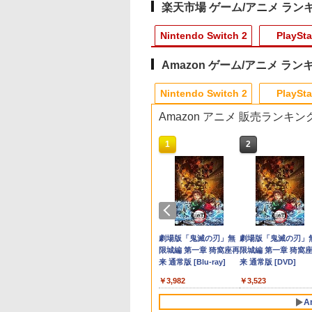
楽天市場 ゲーム/アニメ ラン
Nintendo Switch 2
PlaySta
Amazon ゲーム/アニメ ラン
10
10
10
1
1
1
1
2
2
2
2
Nintendo Switch 2
PlaySta
Amazon アニメ 販売ランキン
10
10
10
10
1
1
1
1
2
2
2
2
oコントローラー]
ブレイド ディフィ
典】鬼武者 Way
ージカル『刀剣乱
日本一ソフトウェア
コーエーテクモゲーム
ゾンビランドサガLIVE
【7週連続1位】inklink
CYBER ・ コントロー
【中古】ゲーム&ワリ
【中古】 ウォーキング
Switch2用 温度モニ
【中古】 ドラゴンボ
【中古】ファイナル
エアコンカビとりす
ィブ・エディショ
the Sword(【初回
 ～静かなる夜半の
【特典付】
ス 【封入特典付】
～フランシュシュ ゆめ
公式 Switch / Switch2
ラー充電ケーブル
オ
with ダイナソー [レン
ーファン
ル Sparking！
ァンタジーコレクシ
すい（G型モデル、
intendo Switch 2
封入特典】プロダ
め～【Blu-ray】 [
【Switch2】みんなで
【PS5】進撃の巨人3
ぎんがフェスティバル
コントローラー 最新モ
Type-C to C （ PS5
タル落ち] [Blu-ray] [ブ
ZERO／PS5
ン
アコンファン掃除ブ
￥1,288
￥3,224
ion
コード)
ージカル『刀剣乱
ポイっと！プリニーす
通常版 [ELJM-31053
～【Blu-ray】 [ (V.A.)
デル 最新ファームウェ
用） 3m
ルーレイ]
シ）スペアブラシカ
661
641
821
￥6,910
￥8,220
￥7,920
￥2,960
￥1,188
￥84
￥2,783
￥1,503
￥3,723
]
ごろく [POT-P-
PS5 シンゲキノキョジ
]
ア プロコン プロコン2
トリッジ1個付き
天堂ライセンス商
イステーション ス
tDo M30 Xboxシリ
トよ永遠に
ニンテンドープリペイ
【Amazon.co.jp限
GameSir G7 SE 有線
【Amazon.co.jp限
スプラトゥーン レイダ
PlayStation 5 デジタ
【純正品】Xbox ワイ
劇場版「鬼滅の刃」無
スプラトゥーン レイ
Beast of
【純正品】Xbox ワ
劇場版「鬼滅の刃」
AB8WA NSW2 ミンナ
ン 3 ツウジョウ]
プロコントローラー ス
Samsung
チケット 15,000円
 | S、Xbox
EL3199 7 [Blu-
ド番号 2000円|オンラ
定】 Logicool G ハン
ゲームコントローラー
定】劇場版「僕の心の
ース|オンラインコード
ル・エディション 日本
ヤレス コントローラー
限城編 第一章 猗窩座再
ース -Switch2
Reincarnation -PS5
ヤレス コントローラ
限城編 第一章 猗窩
デポイット プリニ-ス
イッチ2 スイッチ
roSD Express
ンラインコード版
e、およびWindows
インコード版
コン G923 グランツー
XBOX Series X|S
ヤバイやつ」 Blu-
版
語専用 Console
+ USB-C® ケーブル
来 通常版 [Blu-ray]
【特典】プロダクト
(ロボット ホワイト)
来 通常版 [DVD]
ゴロク]
Switch コントローラー
￥6,449
d 256GB for
線コントローラー
リスモ7 Forza
XBOX One Windows
ray（Amazon.co.jp特
Language: Japanese
ード 封入
ワイヤレスコントロー
在庫切れです。
,000
590
760
￥2,000
￥38,800
￥6,499
￥8,800
￥5,832
￥55,000
￥8,300
￥3,982
￥7,286
￥7,681
￥3,523
tendo Switch
タンレイアウト - 正
Horizon 6 G923d
10/11用 PCコントロー
典：Blu-rayスリーブケ
only (CFI-2200B01)
ラー 連射機能 ワイヤレ
サムスン マイクロ
ライセンスされて
ラーゲームパッド ホー
ース） [Blu-ray]
ス switch2コントロー
A
エクスプレスカード
す
ルエフェクトスティッ
ラ Switch2コントロー