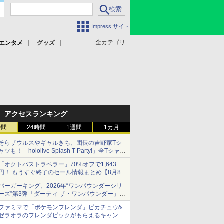
Impress サイト
全カテゴリ
エンタメ
グッズ
アクセスランキング
時間
24時間
1週間
1カ月
そらザウルスやギャルきち、団長の吉野家Tシ
ャツも！「hololive Splash T-Party!」全Tシャツ
ラインナップ公開＆オンライン販売開始
「オクトパストラベラー」70%オフで1,643
円！ もうすぐ終了のセール情報まとめ【8月8日
更新】
バーガーキング、2026年“ワンパウンダーシリ
ニンテンドーeショップでは「大神 絶景版」が
ーズ”第3弾「ダーティ ザ・ワンパウンダー」を
67%オフで990円
8月7日発売
ファミマで「ポケモンフレンダ」ピカチュウ&
「特製ガーリックマヨソース」を使用した超大
ゼラオラのフレンダピックがもらえるキャンペ
型チーズバーガー
ーン開催！