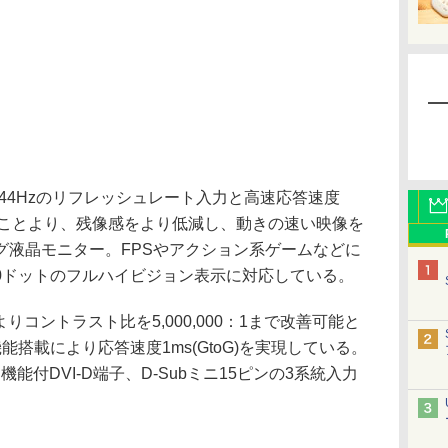
」は、144Hzのリフレッシュレート入力と高速応答速度
することより、残像感をより低減し、動きの速い映像を
グ液晶モニター。FPSやアクション系ゲームなどに
,080ドットのフルハイビジョン表示に対応している。
りコントラスト比を5,000,000：1まで改善可能と
搭載により応答速度1ms(GtoG)を実現している。
機能付DVI-D端子、D-Subミニ15ピンの3系統入力