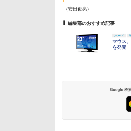
6GB）
クと3.5mmオーディオ
ラー
（安田俊亮）
ジャック付き
編集部のおすすめ記事
ハード
マウス、
を発売
Google