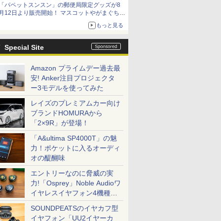
「パペットスンスン」の郵便局限定グッズが8
月12日より販売開始！ マスコットやがまぐち、
レターセットなどが登場
もっと見る
Special Site
Amazon プライムデー過去最
安! Anker注目プロジェクタ
ー3モデルを使ってみた
レイズのプレミアムカー向け
ブランドHOMURAから
「2×9R」が登場！
「A&ultima SP4000T」の魅
力！ポケットに入るオーディ
オの醍醐味
エントリーなのに脅威の実
力!「Osprey」Noble Audioワ
イヤレスイヤフォン4機種を
一気に聴く
SOUNDPEATSのイヤカフ型
イヤフォン「UU2イヤーカ