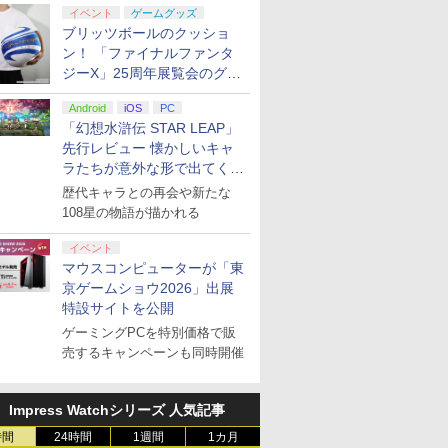
イベント
ゲームグッズ
ブリッツボールのクッショ
ン！ 「ファイナルファンタ
ジーX」25周年展覧会のグッ
ズ情報が公開
Android
iOS
PC
「幻想水滸伝 STAR LEAP」
先行レビュー 懐かしいキャ
ラたちが意外な形で出てくる
シリーズ完全新作！
歴代キャラとの再会や新たな
108星の物語が描かれる
イベント
マウスコンピューターが「東
京ゲームショウ2026」出展
特設サイトを公開
ゲーミングPCを特別価格で販
売するキャンペーンも同時開催
Impress Watchシリーズ 人気記事
時間
24時間
1週間
1カ月