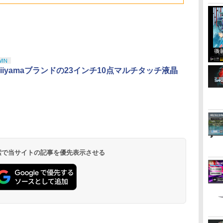
ジナル巾着＋メーカー
ン シフター
描き下ろしイ
リーポーチ
特典:【坤と離】二振り
ード付) [DVD
の剣、十翼より来た
る！スタジオ描き下ろ
しイラストボード付)
[Blu-ray]
WIN
iiyamaブランドの23インチ10点マルチタッチ液晶
 検索で当サイトの記事を優先表示させる