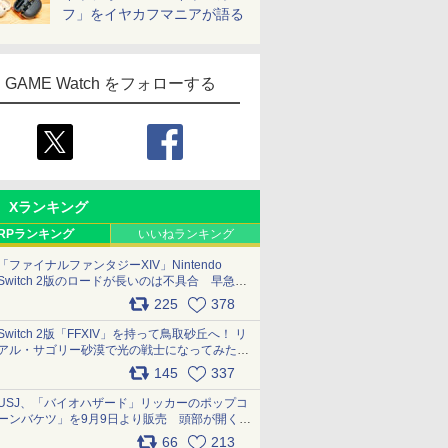
フ」をイヤカフマニアが語る
GAME Watch をフォローする
Xランキング
RPランキング
いいねランキング
「ファイナルファンタジーXIV」Nintendo
Switch 2版のロードが長いのは不具合 早急に
アップデートできるよう対応中
225
378
pic.x.com/s9S3nRCAGa
Switch 2版「FFXIV」を持って鳥取砂丘へ！ リ
アル・サゴリー砂漠で光の戦士になってみた
pic.x.com/qyOfL2uv1n
145
337
USJ、「バイオハザード」リッカーのポップコ
ーンバケツ」を9月9日より販売 頭部が開く仕
組み。味は恐怖を堪のう「味噌フレーバー」
66
213