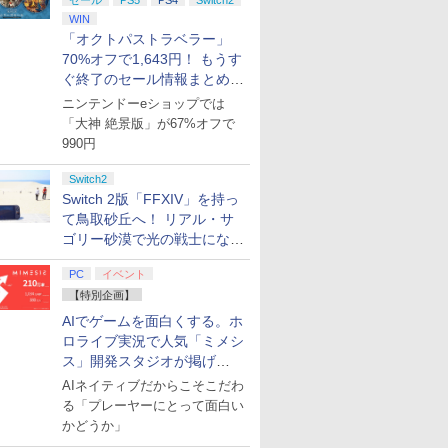
セール
PS5
PS4
Switch2
WIN
「オクトパストラベラー」
70%オフで1,643円！ もうす
ぐ終了のセール情報まとめ
【8月8日更新】
ニンテンドーeショップでは
「大神 絶景版」が67%オフで
990円
Switch2
Switch 2版「FFXIV」を持っ
て鳥取砂丘へ！ リアル・サ
ゴリー砂漠で光の戦士になっ
てみた
PC
イベント
【特別企画】
AIでゲームを面白くする。ホ
ロライブ実況で人気「ミメシ
ス」開発スタジオが掲げ
る“AI活用の信念”とは？【講
AIネイティブだからこそこだわ
演レポート】
る「プレーヤーにとって面白い
かどうか」