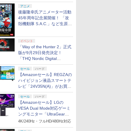
シャルコラボ広告を掲出
ラストボ
ビデオゲームコントロ
描き下ろしイラストボ
256GB）
クと3.5
アニメ
]
ーラー（ブラック）
ード付) [Blu-ray]
ジャック付
後藤隆幸氏アニメーター活動
45年周年記念展開催！ 「攻
殻機動隊 S.A.C.」など生原
画、総作画監督修正が展示
イベント
「Way of the Hunter 2」正式
版が9月29日発売決定！
「THQ Nordic Digital
Showcase 2026」まとめ
セール
ハード
【Amazonセール】REGZAの
ハイビジョン液晶スマートテ
レビ「24V35N(A)」がお買い
得！
セール
ハード
【Amazonセール】LGの
VESA Dual Mode対応ゲーミ
ングモニター「UltraGear
27G850A-B」がお買い得！
4K/240Hz・フルHD/480Hz対応