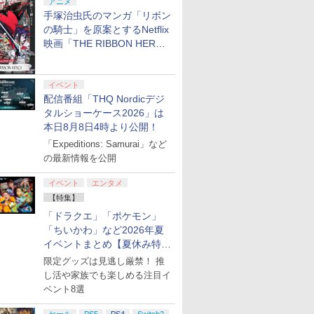
アニメ
手塚治虫氏のマンガ「リボン
の騎士」を原案とするNetflix
映画「THE RIBBON HERO
リボンヒーロー」本日配信開
始
イベント
配信番組「THQ Nordicデジ
タルショーケース2026」は
本日8月8日4時より公開！
「Expeditions: Samurai」など
の最新情報を公開
イベント
エンタメ
【特集】
「ドラクエ」「ポケモン」
「ちいかわ」など2026年夏
イベントまとめ【夏休み特
集】
限定グッズは見逃し厳禁！ 推
し活や家族でも楽しめる注目イ
ベント8選