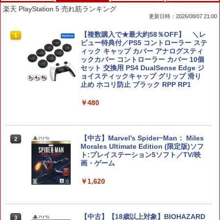
楽天 PlayStation 5 売れ筋ランキング
更新日時：2026/08/07 21:00
【楽天ブックス限定特典+特典】METAL
【複数購入で★最大約58％OFF】 ＼レ
1
1
GEAR SOLID : MASTER COLLECTION
ビュー特典付／PS5 コントローラー ステ
Vol.2 Switch2版(2連アクリルキーホル
ィック キャップ カバー アナログスティ
ダー+【早期購入封入特典】DLCチラシ)
ックカバー コントローラー カバー 10個
セット 交換用 PS4 DualSense Edge ジ
ョイスティックキャップ グリップ 滑り
￥6,600
止め ホコリ防止 ブラック RPP RP1
￥480
【08/11発売★予約】[メール便OK]【新
2
品】【NS2】The Elder Scrolls IV: Obli
vion Remastered - Deluxe Edition[予
約品]
【中古】Marvel’s Spider−Man： Miles
2
Morales Ultimate Edition (限定版)ソフ
ト:プレイステーション5ソフト／TV/映
￥6,810
画・ゲーム
￥1,620
3est Switch2用 横置きドックスタンド
3
[GU-S2F088]
【中古】【18歳以上対象】BIOHAZARD
￥2,280
3