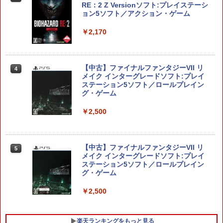
RE：2 Z Versionソフト:プレイステーシ
ョン5ソフト／アクション・ゲーム
￥2,170
【当店独自で＋P10倍★要エントリー】
4
【中古】[Switch2] マリオテニス フィー
バー 任天堂(20260212)
【中古】ファイナルファンタジーVII リ
4
メイク インターグレードソフト:プレイ
￥6,980
ステーション5ソフト／ロールプレイン
グ・ゲーム
￥2,500
【楽天ブックス限定特典】ドンキーコン
5
グ バナンザ(「スーパーマリオ」ステッ
カー2種)
【中古】ファイナルファンタジーVII リ
￥7,902
5
メイク インターグレードソフト:プレイ
ステーション5ソフト／ロールプレイン
グ・ゲーム
￥2,500
楽天ランキングをもっと見る