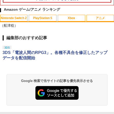
Amazon ゲーム/アニメ ランキング
Nintendo Switch 2
PlayStation 5
Xbox
アニメ
GBC用 レトロコレクションケース 5枚
映画『THE FIRST SLAM DUNK』 STAN
1
1
（船津稔）
ゲームボーイ ソフト ケース ゲーム 収納
DARD EDITION【Blu-ray】（早期予約
ケース 高透明 簡単組立 PP素材 日本製 3
特典なし） [ 井上雄彦 ]
Aカンパニー RCC-GBCASE-5P 【メー
編集部のおすすめ記事
スプラトゥーン レイダース|オンライン
PlayStation 5 デジタル・エディション
【純正品】Xbox ワイヤレス コントロー
【Amazon.co.jp限定】劇場版モノノ怪
ル便送料無料】
1
1
1
1
￥3,850
コード版
日本語専用 Console Language: Japan
ラー + USB-C® ケーブル
第三章 蛇神 (Amazon.co.jp限定オリジ
ese only (CFI-2200B01)
ナル三方背収納ケース付きコレクション)
3DS
￥880
(オリジナル特典:オリジナル巾着＋メー
￥5,832
￥8,300
3DS「電波人間のRPG3」。各種不具合を修正したアップ
カー特典:【坤と離】二振りの剣、十翼よ
￥55,000
データを配信開始
新劇場版銀魂 -吉原大炎上ー (通常版)【B
2
り来たる！スタジオ描き下ろしイラスト
lu-ray】 [ 杉田智和 ]
ボード付) [Blu-ray]
3DO ファイアボール【新品】
2
【純正品】Xbox ワイヤレス コントロー
2
￥4,118
￥10,780
スプラトゥーン レイダース -Switch2
Beast of Reincarnation -PS5 【特典】
ラー (ロボット ホワイト)
2
2
￥1,200
プロダクトコード 封入
Google 検索で当サイトの記事を優先表示させる
￥6,445
￥7,681
￥7,286
劇場版「鬼滅の刃」無限城編 第一章 猗
2
【送料無料】劇場版「鬼滅の刃」無限城
3
Nintendo Switch2 専用 NGC+USB ハブ
窩座再来 通常版 [Blu-ray]
3
編 第一章 猗窩座再来(通常版)【Blu-ra
冷却ファン付き ゲームキューブコントロ
y】/アニメーション[Blu-ray]【返品種別
【純正品】Xbox 充電式バッテリー + US
3
ーラー 接続 USB ハブ スイッチ2 アクセ
￥3,964
A】
B-C ケーブル
サリー 周辺機器 SWITCH2 ◇AL-NS257
Nintendo Switch 2(日本語・国内専用)
【純正品】ディスクドライブ(CFI-ZDD1
3
3
1【メール便】