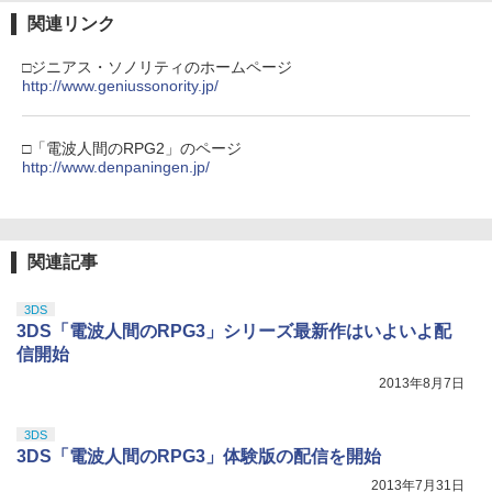
J) PlayStation 5
￥4,400
￥2,618
関連リンク
￥55,871
￥2,580
￥11,849
劇場版「鬼滅の刃」無限城編 第一章 猗
3
□ジニアス・ソノリティのホームページ
窩座再来 通常版 [DVD]
http://www.geniussonority.jp/
おしり前マン～復活のおしり前帝国～ Bl
4
【純正品】Xbox ワイヤレス コントロー
u-ray BOX【Blu-ray】 [ 谷口崇 ]
4
任天堂 amiibo マンタロー スプラトゥー
￥3,523
4
【純正品】DualSense ワイヤレスコン
ラー (カーボンブラック)
ニンテンドープリペイド番号 9000円|オ
4
4
ンシリーズ ※大量購入時には納期にお時
トローラー ミッドナイト ブラック(CFI-
ンラインコード版
□「電波人間のRPG2」のページ
￥6,864
間がかかる場合があります
ZCT2J01)
￥8,020
http://www.denpaningen.jp/
￥9,000
￥2,600
￥10,737
劇場版「鬼滅の刃」無限城編 第一章 猗
4
窩座再来 完全生産限定版 [Blu-ray]
最終楽章 響け！ユーフォニアム 前編 (通
【純正品】Xbox Elite ワイヤレス コン
5
5
関連記事
常版)【Blu-ray】 [ (アニメーション) ]
トローラー Series 2 Core Edition (ホワ
ニンテンドープリペイド番号 5000円|オ
5
Switch2 ケース レザーケース スイッチ2
￥8,698
5
【純正品】DualSense ワイヤレスコン
イト)
ンラインコード版
5
Nintendo 対応 スイッチ スイッチツー
トローラー(CFI-ZCT2J)
￥7,550
3DS
シンプル ミニマル PUレザー 革 カバー
￥18,500
￥5,000
3DS「電波人間のRPG3」シリーズ最新作はいよいよ配
ポーチ ストラップ付属 オシャレ ソフト
￥10,737
収納 ガジェットケース クリスマス ギフ
信開始
ト プレゼント 送料無料
【Amazon.co.jp限定】劇場版モノノ怪
5
2013年8月7日
第三章 蛇神 (オリジナル特典:オリジナル
巾着＋メーカー特典:【坤と離】二振りの
￥3,480
剣、十翼より来たる！スタジオ描き下ろ
3DS
しイラストボード付) [DVD]
3DS「電波人間のRPG3」体験版の配信を開始
￥8,800
2013年7月31日