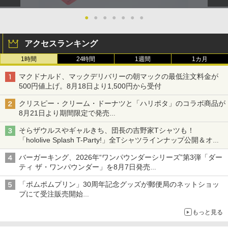
●
●
●
●
●
●
●
アクセスランキング
1時間
24時間
1週間
1カ月
マクドナルド、マックデリバリーの朝マックの最低注文料金が
500円値上げ。8月18日より1,500円から受付
クリスピー・クリーム・ドーナツと「ハリポタ」のコラボ商品が
8月21日より期間限定で発売
組分け帽子ドーナツなど見た目も楽しい商品が登場
そらザウルスやギャルきち、団長の吉野家Tシャツも！
「hololive Splash T-Party!」全Tシャツラインナップ公開＆オン
ライン販売開始
バーガーキング、2026年“ワンパウンダーシリーズ”第3弾「ダー
ティ ザ・ワンパウンダー」を8月7日発売
「特製ガーリックマヨソース」を使用した超大型チーズバーガー
「ポムポムプリン」30周年記念グッズが郵便局のネットショッ
プにて受注販売開始
「おもちもちもちクッション」など今年だけの限定商品が登場
もっと見る