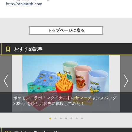
http://orbiearth.com
￥2,618
劇場版「鬼滅の刃」無限城編 第一章 猗
4
窩座再来 完全生産限定版 [Blu-ray]
トップページに戻る
【純正品】Xbox ワイヤレス コントロー
5
￥8,698
ラー (カーボンブラック)
￥8,020
おすすめ記事
【Amazon.co.jp限定】劇場版モノノ怪
5
第三章 蛇神 (オリジナル特典:オリジナル
巾着＋メーカー特典:【坤と離】二振りの
剣、十翼より来たる！スタジオ描き下ろ
しイラストボード付) [Blu-ray]
￥9,900
ポケモンコラボ「マクドナルドのサマーチャンスバッグ
2026」をひと足お先に体験してみた！
●
●
●
●
●
●
●