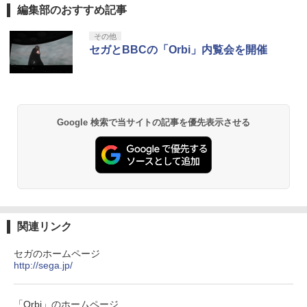
編集部のおすすめ記事
【純正品】Xbox ワイヤレス コントロー
【Amazon.co.jp限定】劇場版モノノ怪
1
1
ラー + USB-C® ケーブル
第三章 蛇神 (Amazon.co.jp限定オリジ
ナル三方背収納ケース付きコレクション)
その他
(オリジナル特典:オリジナル巾着＋メー
￥8,300
セガとBBCの「Orbi」内覧会を開催
カー特典:【坤と離】二振りの剣、十翼よ
り来たる！スタジオ描き下ろしイラスト
ボード付) [Blu-ray]
Xbox プリペイドカード 5,000円 デジタ
2
￥10,780
ルコード 【旧 Xbox ギフトカード】 [オ
ンラインコード]
Google 検索で当サイトの記事を優先表示させる
￥5,000
劇場版「鬼滅の刃」無限城編 第一章 猗
2
窩座再来 通常版 [Blu-ray]
￥3,964
【純正品】Xbox ワイヤレス コントロー
3
ラー (ロボット ホワイト)
関連リンク
￥7,681
劇場版「鬼滅の刃」無限城編 第一章 猗
セガのホームページ
3
窩座再来 通常版 [DVD]
http://sega.jp/
【純正品】Xbox 充電式バッテリー + US
4
￥3,523
B-C ケーブル
「Orbi」のホームページ