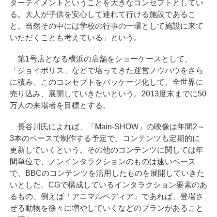
ターテイメントということを大きなコンセプトとしてい
る。大人が子供を安心して連れて行ける施設であるこ
と。当然その中には学校の行事の一環として施設に来て
いただくことも考えている」という。
第1号店となる横浜の店舗をショーケースとして、
「ジョイポリス」などで培ってきた運営ノウハウをさら
に積み、このコンセプトをパッケージ化して、全世界に
売り込み、展開していきたいという。2013度末までに50
万人の来場者を目標とする。
長谷川氏によれば、「Main-SHOW」の映像は年間2～
3本のペースで制作する予定で、コンテンツも定期的に
更新していくという。その他のコンテンツに関しては年
間単位で、ノンインタラクションのものは速いペース
で、BBCのコンテンツを活用したものを展開していきた
いとした。CGで構成しているインタラクション要素のあ
るもの、例えば「アニマルペディア」であれば、登場さ
せる動物を徐々に増やしていくなどのプランがあること