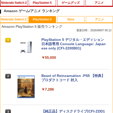
Nintendo Switch 2
PlayStation 5
ゲームグッズ
アニメ
Amazon ゲーム/アニメ ランキング
Nintendo Switch 2
PlayStation 5
Xbox
アニメ
PlayVital 新型Switch2対応 親指グリッ
PS5 縦置きスタンド PlayStation5 / PS5
【中古】 この世界の片隅に ブックレッ
1
1
1
Amazon PlayStation 5 販売ランキング
プキャップ 4個セット ジョイコン対応シ
Slim / PS5 Pro 用 縦置き スタンド 円形
ト付 / 片渕須直 / バンダイビジュアル [Bl
更新日時：2026/08/07 00:12
リコン素材 快適フィット スイッチ2対応
安定感UP ブラック ブルー シルバー グ
u-ray]【メール便送料無料】【最短翌日
滑り止めスティックカバー
レー ゲームアクセサリー ◇ALW-P5216
配達対応】
スプラトゥーン レイダース|オンライン
PlayStation 5 デジタル・エディション
【メール便】 | プレーステーション プレ
1
1
コード版
日本語専用 Console Language: Japan
イステーション プレステ プレステ5 プレ
￥990
￥1,243
ese only (CFI-2200B01)
イステーション5 スタンド 収納
￥5,832
￥55,000
￥1,380
Switch2 保護フィルム スイッチ2 保護フ
【BLU-R】超かぐや姫！ Blu-ray通常版
2
2
ィルム switch2 フィルム Switch2 ガラ
スフィルム スイッチ2 フィルム ガイド
￥5,780
スプラトゥーン レイダース -Switch2
Beast of Reincarnation -PS5 【特典】
2
貼り付け キット カバー Switch 2 本体
グランツーリスモ7 PS5版
2
2
プロダクトコード 封入
アクセサリー Nintendo Switch2 ケース
￥6,455
可 透明 ブルーライト カット 99％ FIRM
￥3,779
E
￥7,286
￥1,000
「多聞くん今どっち!?」3【Blu-ray】 [
3
師走ゆき ]
Nintendo Switch 2(日本語・国内専用)
【純正品】ディスクドライブ(CFI-ZDD1
3
ソニー・インタラクティブエンタテイン
3
￥8,044
3