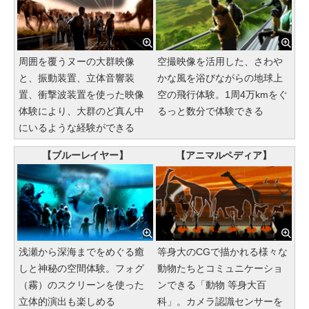
周囲を覆うヌーの大群映像
空撮映像を活用した、さわや
と、振動装置、立体音響装
かな風を浴びながらの地球上
置、衝撃波装置を使った映像
空の飛行体験。1周4万kmをぐ
体験により、大群のど真ん中
るっと数分で体験できる
にいるような経験ができる
【ブルーレイヤー】
【アニマルペディア】
浅瀬から深海までをめぐる癒
等身大のCGで描かれる様々な
しと神秘の空間体験。フォグ
動物たちとコミュニケーショ
（霧）のスクリーンを使った
ンできる「動物 等身大百
立体的演出も楽しめる
科」。カメラ認識センサーを