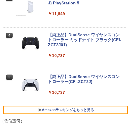
J) PlayStation 5
メント 【PS5】Marvel’s Spider-Man 2
【10%OFFクーポン配布中】【365日完
3
￥55,603
通常版 [ECJS-00035 PS5 マーベルス
全保証】 Nintendo Switch2 保護フィル
パイダーマン2 ツウジョウ]【MARVELC
￥11,849
ム 任天堂 Switch2 フィルム スイッチ2
orner】
保護フィルム 7.9インチ ガラスフィルム
フィルム 10H ガラスザムライ 液晶保護
『映画 ラブライブ！蓮ノ空女学院スクー
4
フィルム OVER`s オーバーズ TP01
￥3,980
ルアイドルクラブ Bloom Garden Part
y』(特装限定版)【Blu-ray】 [ 矢立肇 ]
【純正品】DualSense ワイヤレスコン
ニンテンドープリペイド番号 9000円|オ
4
4
￥1,380
トローラー ミッドナイト ブラック(CFI-
ンラインコード版
ZCT2J01)
￥8,580
Marvel's Spider-Man 2
4
￥9,000
￥10,737
任天堂 【Switch2】スプラトゥーン レイ
￥4,011
4
ダース [BEE-P-AADLA NSW2 スプラト
【楽天ブックス限定連動購入特典+楽天
5
ゥ-ン レイダ-ス]
ブックス限定先着特典+他】ゴールデン
ニンテンドープリペイド番号 5000円|オ
5
カムイ 第十五巻(初回限定版)【Blu-ra
【純正品】DualSense ワイヤレスコン
ンラインコード版
5
￥6,740
y】(キャラファインボード+キャスト複
トローラー(CFI-ZCT2J)
製サイン入り複製原画セット+原作者・
￥5,000
首都高バトル / Tokyo Xtreme Racer
野田サトル描き下ろし最終章OP／ED絵
￥10,737
5
【PS5】 ELJM-30827
コンテ+他) [ 野田サトル ]
【メール便発送】【新品】任天堂 Ninte
5
￥6,480
￥10,780
ndo Switch 2 ゲームソフト スプラトゥ
Amazonランキングをもっと見る
ーン レイダース
（佐伯憲司）
￥6,750