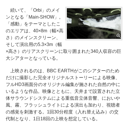
続いて、「Orbi」のメイ
ンとなる「Main-SHOW」。
「感動」をテーマとしたこ
のエリアは、40×8m（幅×高
さ）のメインスクリーン、
そして演出用の5.3×3m（幅
×高さ）のリアスクリーンに取り囲まれた340人収容の巨
大シアターとなっている。
上映されるのは、BBC EARTHがこのシアターのため
だけに撮影した完全オリジナルストーリーによる映像、
フルHD3画面分のオリジナル編集が施された自然の中に
いるような作品。映像とともに、天井まで設置された立
体サラウンドシステムによる重低音立体音響、においや
風、霧、フラッシュライトによる演出も加わり、視聴者
の感覚を刺激する。1回30分程度（入れ替え込み）の交
代制となり、1日18回の上映を想定している。