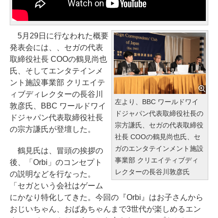
5月29日に行なわれた概要
発表会には、、セガの代表
取締役社長 COOの鶴見尚也
氏、そしてエンタテインメ
ント施設事業部 クリエイテ
ィブディレクターの長谷川
左より、BBC ワールドワイ
敦彦氏、BBC ワールドワイ
ドジャパン代表取締役社長の
ドジャパン代表取締役社長
宗方謙氏、セガの代表取締役
の宗方謙氏が登壇した。
社長 COOの鶴見尚也氏、セ
ガのエンタテインメント施設
鶴見氏は、冒頭の挨拶の
事業部 クリエイティブディ
後、「Orbi」のコンセプト
レクターの長谷川敦彦氏
の説明などを行なった。
「セガという会社はゲーム
にかなり特化してきた。今回の『Orbi』はお子さんから
おじいちゃん、おばあちゃんまで3世代が楽しめるエン