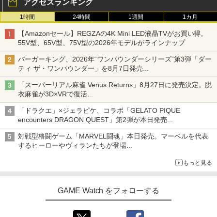
アクセスランキング
1時間
24時間
1週間
1カ月
【Amazonセール】REGZAの4K Mini LED液晶TVがお買い得。
55V型、65V型、75V型の2026年モデルがラインナップ
バーガーキング、2026年“ワンパウンダーシリーズ”第3弾「ダー
ティ ザ・ワンパウンダー」を8月7日発売
「特製ガーリックマヨソース」を使用した超大型チーズバーガー
「スーパーリアル麻雀 Venus Returns」8月27日に発売決定。脱
衣麻雀が3D×VRで復活
発売から2週間は20%オフになるセールが実施
「ドラクエ」×ジェラピケ、コラボ「GELATO PIQUE
encounters DRAGON QUEST」第2弾が本日発売
アイスカップに入ったスライムやわたぼう、ベビーサタンなどが
対戦型格闘ゲーム「MARVEL闘魂」本日発売。マーベルを代表
オリジナルアートで登場
するヒーローやヴィランたちが登場
「GUILTY GEAR」などの格ゲーを手掛けるアークシステムワー
もっと見る
クスが開発
GAME Watch をフォローする