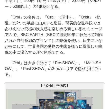
中学生）、500円（幼児：4歳以上）、2,000円（シルバ
ー：60歳以上）の4形態となる。
「Orbi」の名称は、「Orb」（球体）、「Orbit」（軌
道）の2つの単語に由来する造語。現実的な世界観では
ありえない究極の没入感を楽しめる新しい形のミュージ
アムで、BBC EARTH（BBCで過去50年にわたって制作
された自然番組のブランド）の映像を使い、日本にいな
がらにして、世界各国の動物の生態を様々に撮影した映
像の中に没入する形で体感できる。
「Orbi」は大きく分けて「Pre-SHOW」、「Main-SH
OW」、「Post-SHOW」の3つのエリアで構成されてい
る。
【「Orbi」平面図】