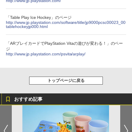
http://www.jp.playstation.com/
窩座再来(完全生産限定版)【Blu-ray】 [
￥1,980
吾峠呼世晴 ]
【純正品】Xbox 充電式バッテリー + US
[Switch 2] ぽこ あ ポケモン エキスパン
4
4
￥3,523
【純正品】DualSense ワイヤレスコン
B-C ケーブル
ニンテンドープリペイド番号 9000円|オ
4
ションパス（ダウンロード版）※3,200
4
トローラー ミッドナイト ブラック(CFI-
￥8,690
ンラインコード版
「Table Play Ice Hockey」のページ
ポイントまでご利用可
ZCT2J01)
http://www.jp.playstation.com/software/title/jp9000pcsc00023_00
￥2,618
tablehockeyjp000.html
【特典】テイルズ オブ エターニア リマ
4
￥9,000
￥4,400
スター PS5版(【早期購入特典】超冒険
￥10,737
劇場版「鬼滅の刃」無限城編 第一章 猗
4
お役立ちセット)
【楽天ブックス限定先着特典】劇場版
5
窩座再来 完全生産限定版 [Blu-ray]
「僕の心のヤバイやつ」【Blu-ray】(A6
「ARプレイカードでPlayStation Vitaの遊びが変わる！」のペー
￥3,484
アクリルプレート) [ 堀江瞬 ]
【純正品】Xbox ワイヤレス コントロー
ジ
ニンテンドープリペイド番号 5000円|オ
5
【中古】【開封品】Nintendo Switch本
5
5
￥8,698
【純正品】DualSense ワイヤレスコン
ラー (カーボンブラック)
http://www.jp.playstation.com/psvita/arplay/
ンラインコード版
5
体 Joy-Con(L) ネオンブルー/(R) ネオン
トローラー(CFI-ZCT2J)
￥8,800
レッド＜その他＞（代引き不可）6547
￥8,020
￥5,000
シティコネクション 【PS5】カルドセプ
￥10,737
5
￥20,000
ト ザ ファースト 通常版 [ELJM-30899
【Amazon.co.jp限定】劇場版モノノ怪
5
PS5 カルドセプト ザ ファ-スト ツウジョ
トップページに戻る
第三章 蛇神 (オリジナル特典:オリジナル
ウ]
巾着＋メーカー特典:【坤と離】二振りの
剣、十翼より来たる！スタジオ描き下ろ
￥4,200
しイラストボード付) [DVD]
おすすめ記事
￥8,800