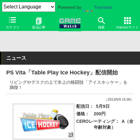
Powered by
Translate
カテゴリ
過去記事
検索
Impressサイト
ニュース
PS Vita「Table Play Ice Hockey」配信開始
リビングやデスクの上で氷上の格闘技「アイスホッケー」を
満喫！
（2013/5/9 15:00）
配信日：
5月9日
価格：
200円
CEROレーティング：
A（全
年齢対象）