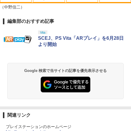
FPS エイム アシストキャップ PS5 PS4
【中古】戦国無双 Chronicle - 3DS
【中古】【未使用品】カーズ2 MovieNE
1
1
1
（中野信二）
コントローラ 対応 Playstation プレイス
X [DVDのみ]
テーション 対戦 APEX cod フォトナ FP
￥367
Sフリーク カバー 可動域アップ ゲーム
￥3,080
編集部のおすすめ記事
スプラトゥーン レイダース|オンライン
PlayStation 5 デジタル・エディション
【純正品】Xbox ワイヤレス コントロー
【Amazon.co.jp限定】劇場版モノノ怪
パープル オレンジ シューティングゲー
1
1
1
1
コード版
日本語専用 Console Language: Japan
ラー + USB-C® ケーブル
第三章 蛇神 (Amazon.co.jp限定オリジ
ム アクションゲーム プレステ プレステ5
ese only (CFI-2200B01)
ナル三方背収納ケース付きコレクション)
プレステ4
Vita
(オリジナル特典:オリジナル巾着＋メー
￥5,832
￥8,300
SCEJ、PS Vita「ARプレイ」を6月28日
【中古】.hack//Vol.1×Vol.2 PlayStation
2
カー特典:【坤と離】二振りの剣、十翼よ
￥55,000
￥680
映画『THE FIRST SLAM DUNK』 STAN
より開始
2
2 the Best
り来たる！スタジオ描き下ろしイラスト
DARD EDITION【Blu-ray】（早期予約
ボード付) [Blu-ray]
特典なし） [ 井上雄彦 ]
￥683
Xbox プリペイドカード 5,000円 デジタ
2
￥10,780
スプラトゥーン レイダース -Switch2
Beast of Reincarnation -PS5 【特典】
ルコード 【旧 Xbox ギフトカード】 [オ
2
【中古】【PS5】Ed-0: Zombie Uprisin
￥3,850
2
2
プロダクトコード 封入
ンラインコード]
g 【CEROレーティング「Z」】
Google 検索で当サイトの記事を優先表示させる
￥6,455
￥7,286
￥5,000
￥1,079
【当店独自で＋P10倍★要エントリー】
3
劇場版「鬼滅の刃」無限城編 第一章 猗
2
あやかしトライアングル 3《完全生産限
【中古】[PS5] コール オブ デューティ
3
窩座再来 通常版 [Blu-ray]
定版》 (初回限定) 【Blu-ray】
ブラックオプス コールドウォー(CALL O
F DUTY BLACK OPS COLD WAR ) ソニ
￥3,964
【純正品】Xbox ワイヤレス コントロー
￥6,667
ー・インタラクティブエンタテインメン
3
Nintendo Switch 2(日本語・国内専用)
【純正品】ディスクドライブ(CFI-ZDD1
3
エイムアップリング FPS EVOgames 日
ラー (ロボット ホワイト)
3
ト (20201113)
3
J) PlayStation 5
本製 天然ゴム 6個セット PS5 PS4 Switc
関連リンク
￥55,871
h プロコン PC コントローラー用 エイム
￥7,681
￥1,300
アシスト リング スポンジ リコイル制御
￥11,849
劇場版「鬼滅の刃」無限城編 第一章 猗
操作性向上 ゲーミング
3
プレイステーションのホームページ
劇場版「鬼滅の刃」無限城編 第一章 猗
4
窩座再来 通常版 [DVD]