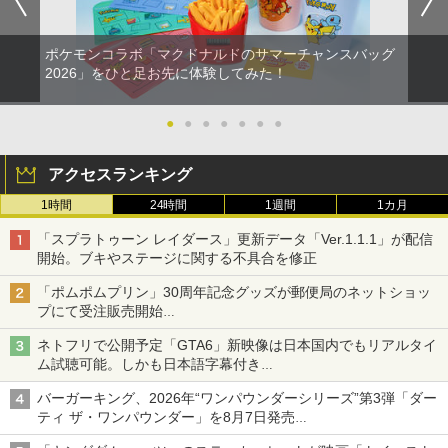
ポケモンコラボ「マクドナルドのサマーチャンスバッグ
2026」をひと足お先に体験してみた！
●
●
●
●
●
●
●
アクセスランキング
1時間
24時間
1週間
1カ月
「スプラトゥーン レイダース」更新データ「Ver.1.1.1」が配信
開始。ブキやステージに関する不具合を修正
「ポムポムプリン」30周年記念グッズが郵便局のネットショッ
プにて受注販売開始
「おもちもちもちクッション」など今年だけの限定商品が登場
ネトフリで公開予定「GTA6」新映像は日本国内でもリアルタイ
ム試聴可能。しかも日本語字幕付き
Netflixから公式回答あり
バーガーキング、2026年“ワンパウンダーシリーズ”第3弾「ダー
ティ ザ・ワンパウンダー」を8月7日発売
「特製ガーリックマヨソース」を使用した超大型チーズバーガー