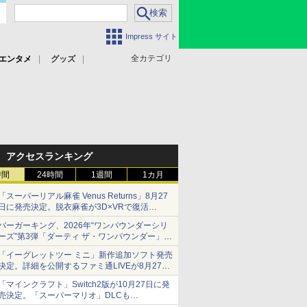
Impress サイト
全カテゴリ
エンタメ
グッズ
アクセスランキング
時間
24時間
1週間
1カ月
「スーパーリアル麻雀 Venus Returns」8月27
日に発売決定。脱衣麻雀が3D×VRで復活
発売から2週間は20%オフになるセールが実施
バーガーキング、2026年“ワンパウンダーシリ
ーズ”第3弾「ダーティ ザ・ワンパウンダー」を
8月7日発売
「イーグレットツー ミニ」新作追加ソフト発売
「特製ガーリックマヨソース」を使用した超大
決定。詳細を公開するファミ通LIVEが8月27日
型チーズバーガー
20時から配信
「マインクラフト」Switch2版が10月27日に発
シリーズ累計100タイトルへ
売決定。「スーパーマリオ」DLCも
Switch版からのアップグレードも可能に