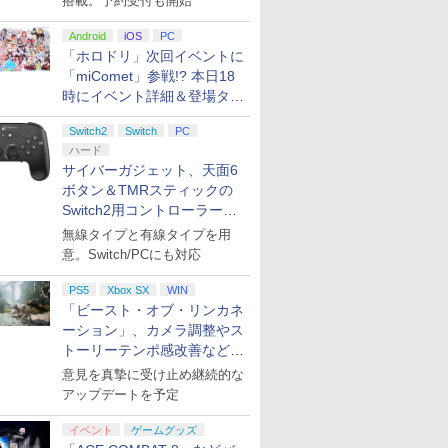
搭載。予約受付も開始
Android
iOS
PC
「ホロドリ」次回イベントに
「miComet」参戦!? 本日18
時にイベント詳細＆登場タレ
ント公開
Switch2
Switch
PC
ハード
サイバーガジェット、天面6
ボタン＆TMRスティックの
Switch2用コントローラーを9
月下旬発売！
無線タイプと有線タイプを用
意。Switch/PCにも対応
PS5
Xbox SX
WIN
「ビースト・オブ・リンカネ
ーション」、カメラ調整やス
トーリーテンポ感改善などの
アプデを1週間以内に実施
意見を真摯に受け止め継続的な
アップデートを予定
イベント
ゲームグッズ