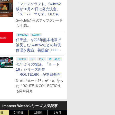
「マインクラフト」Switch2
版が10月27日に発売決定。
「スーパーマリオ」DLCも
Switch版からのアップグレード
も可能に
Switch2
Switch
任天堂、令和8年熊本地震で
被災したSwitch2などの無償
修理を実施。義援金5,000万
円の寄付も発表
Switch
PC
PS5
本日発売
41年ぶりの復活。「ルート
16」シリーズ新作
「ROUTE16R」が本日発売
3つの「ルート16」が1つになっ
た「ROUTE16 COLLECTION」
も同時発売
Impress Watchシリーズ 人気記事
時間
24時間
1週間
1カ月