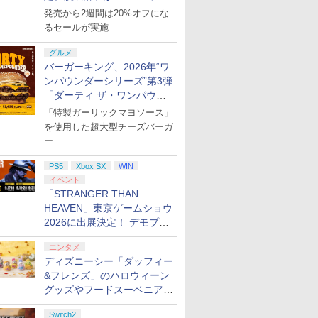
活
発売から2週間は20%オフにな
るセールが実施
グルメ
バーガーキング、2026年“ワ
ンパウンダーシリーズ”第3弾
「ダーティ ザ・ワンパウン
ダー」を8月7日発売
「特製ガーリックマヨソース」
を使用した超大型チーズバーガ
ー
PS5
Xbox SX
WIN
イベント
「STRANGER THAN
HEAVEN」東京ゲームショウ
2026に出展決定！ デモプレ
イや体験型展示も
エンタメ
ディズニーシー「ダッフィー
&フレンズ」のハロウィーン
グッズやフードスーベニアが
8月25日より発売
Switch2