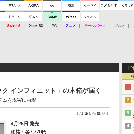
Switch2
Xbox SX
PC
アニメ
テーマパーク
グルメ
 Vita
3DS
アーケード
VR
1
ック インフィニット」の木箱が届く
テムを現実に再現
（2013/4/25 00:00）
4月25日 発売
価格：各7,770円