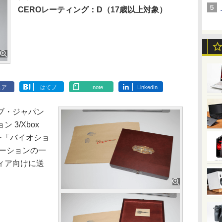
CEROレーティング：D（17歳以上対象）
ェア
はてブ
note
LinkedIn
ブ・ジャパン
3/Xbox
ー「バイオショ
モーションの一
ィア向けに送