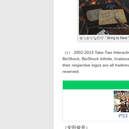
せっかくなので「Bring to Ne
（c） 2002-2013 Take-Two Interactive
BioShock, BioShock Infinite, Irrati
their respective logos are all tradema
reserved.
PS3
（安田俊亮）