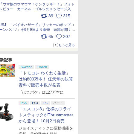
「ウマ娘のウマウマ！ケンタッキー！」フォト
レビュー カーネル・ゴルシのメッセージ入り
パッケージや描き下ろしトレカなどが登場
89
315
pic.x.com/PjnkR9vkXl
USJ、「バイオハザード」リッカーのポップコ
ーンバケツ」を9月9日より販売 頭部が開く仕
組み。味は恐怖を堪のう「味噌フレーバー」
65
207
pic.x.com/81MuXGahVM
もっと見る
新記事
Switch2
Switch
「トモコレ わくわく生活」
は約800万本！ 任天堂の決算
資料で販売本数が発表
「ぽこポケ」は127万本に
PS5
PS4
PC
ハード
「エスコン8」仕様のフライ
トスティックがThrustmaster
から登場！ 10月2日発売
ジョイスティックに振動機能を