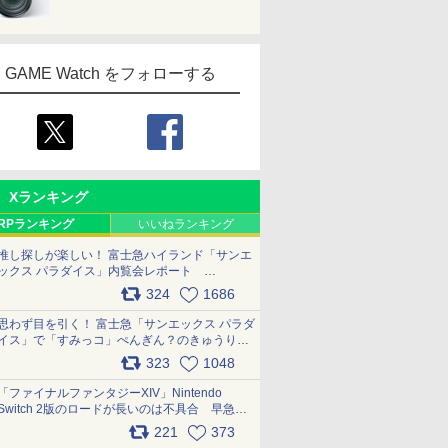
GAME Watch をフォローする
Xランキング
RPランキング
いいねランキング
推し探しが楽しい！ 富士急ハイランド「サンエ
ックス パラダイス」内覧会レポート
pic.x.com/p718c0QB0k
324
1686
思わず目を引く！ 富士急「サンエックス パラダ
イス」で「すみっコ」ぺんぎん？のきゅうりド
ッグを食べてみた イラストそのままのメニュ
323
1048
ー化に挑戦。これが意外にもおいしい
pic.x.com/Kgl04hZaeg
「ファイナルファンタジーXIV」Nintendo
Switch 2版のロードが長いのは不具合 早急に
アップデートできるよう対応中
221
373
pic.x.com/s9S3nRCAGa