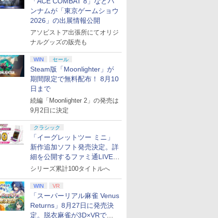
「ACE COMBAT 8」などバ
ンナムが「東京ゲームショウ
2026」の出展情報公開
アソビストア出張所にてオリジ
ナルグッズの販売も
WIN
セール
Steam版「Moonlighter」が
期間限定で無料配布！ 8月10
日まで
続編「Moonlighter 2」の発売は
9月2日に決定
クラシック
「イーグレットツー ミニ」
新作追加ソフト発売決定。詳
細を公開するファミ通LIVEが
8月27日20時から配信
シリーズ累計100タイトルへ
WIN
VR
「スーパーリアル麻雀 Venus
Returns」8月27日に発売決
定。脱衣麻雀が3D×VRで復