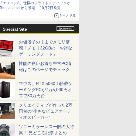
「エスコン8」仕様のフライトスティックが
Thrustmasterから登場！ 10月2日発売
ジョイスティックに振動機能を搭載。予約受付
もっと見る
も開始
Special Site
お値段そのままでメモリ倍
増！メモリ32GBの「お得な
ゲーミングノート」
性能の良いお得な中古PC情
報はこのページでチェック！
マウス、RTX 5060 Ti搭載ゲ
ーミングPCが7万5,000円オ
フで30万円台！
クリエイティブが作った2万
円台の“小さなピュアオーデ
ィオスピーカー”
ソニーミラーレス一眼の大特
集！ 見どころ記事まとめ