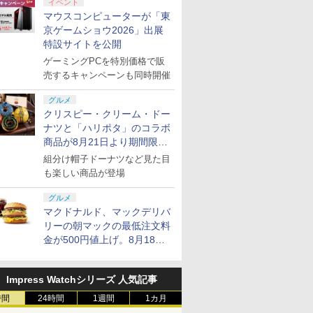
イベント
マウスコンピューターが「東
京ゲームショウ2026」出展
特設サイトを公開
ゲーミングPCを特別価格で販
売するキャンペーンも同時開催
グルメ
クリスピー・クリーム・ドー
ナツと「ハリポタ」のコラボ
商品が8月21日より期間限定
で発売
組分け帽子ドーナツなど見た目
も楽しい商品が登場
グルメ
マクドナルド、マックデリバ
リーの朝マックの最低注文料
金が500円値上げ。8月18日
より1,500円から受付
Impress Watchシリーズ 人気記事
時間
24時間
1週間
1カ月