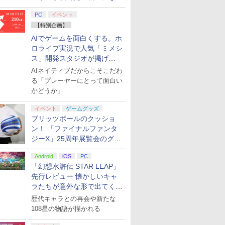
てみた
PC
イベント
【特別企画】
AIでゲームを面白くする。ホ
ロライブ実況で人気「ミメシ
ス」開発スタジオが掲げ
る“AI活用の信念”とは？【講
AIネイティブだからこそこだわ
演レポート】
る「プレーヤーにとって面白い
かどうか」
イベント
ゲームグッズ
ブリッツボールのクッショ
ン！ 「ファイナルファンタ
ジーX」25周年展覧会のグッ
ズ情報が公開
Android
iOS
PC
「幻想水滸伝 STAR LEAP」
先行レビュー 懐かしいキャ
ラたちが意外な形で出てくる
シリーズ完全新作！
歴代キャラとの再会や新たな
108星の物語が描かれる