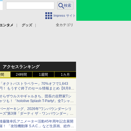
Impress サイト
全カテゴリ
エンタメ
グッズ
アクセスランキング
時間
24時間
1週間
1カ月
「オクトパストラベラー」70%オフで1,643
円！ もうすぐ終了のセール情報まとめ【8月8日
更新】
そらザウルスやギャルきち、団長の吉野家Tシ
ニンテンドーeショップでは「大神 絶景版」が
ャツも！「hololive Splash T-Party!」全Tシャツ
67%オフで990円
ラインナップ公開＆オンライン販売開始
バーガーキング、2026年“ワンパウンダーシリ
ーズ”第3弾「ダーティ ザ・ワンパウンダー」を
8月7日発売
後藤隆幸氏アニメーター活動45年周年記念展開
「特製ガーリックマヨソース」を使用した超大
催！ 「攻殻機動隊 S.A.C.」など生原画、総作画
型チーズバーガー
監督修正が展示