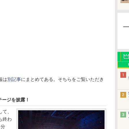
報は
別記事
にまとめてある。そちらをご覧いただき
テージを披露！
して、
も終わ
自分