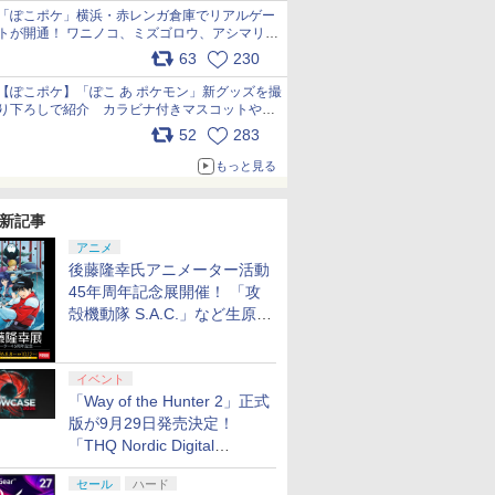
「ぽこポケ」横浜・赤レンガ倉庫でリアルゲー
トが開通！ ワニノコ、ミズゴロウ、アシマリ登
場シーンをレポート pic.x.com/LDgEByVl6D
63
230
【ぽこポケ】「ぽこ あ ポケモン」新グッズを撮
り下ろしで紹介 カラビナ付きマスコットやス
クエアポーチが仲間入り
52
283
pic.x.com/XmVAgBxaW5
もっと見る
新記事
アニメ
後藤隆幸氏アニメーター活動
45年周年記念展開催！ 「攻
殻機動隊 S.A.C.」など生原
画、総作画監督修正が展示
イベント
「Way of the Hunter 2」正式
版が9月29日発売決定！
「THQ Nordic Digital
Showcase 2026」まとめ
セール
ハード