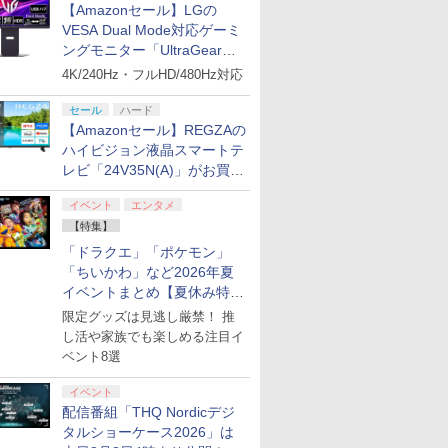
【Amazonセール】LGの
VESA Dual Mode対応ゲーミ
ングモニター「UltraGear
27G850A-B」がお買い得！
4K/240Hz・フルHD/480Hz対応
セール
ハード
【Amazonセール】REGZAの
ハイビジョン液晶スマートテ
レビ「24V35N(A)」がお買い
得！
イベント
エンタメ
【特集】
「ドラクエ」「ポケモン」
「ちいかわ」など2026年夏
イベントまとめ【夏休み特
集】
限定グッズは見逃し厳禁！ 推
し活や家族でも楽しめる注目イ
ベント8選
イベント
配信番組「THQ Nordicデジ
タルショーケース2026」は