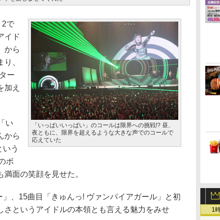
2で
アイド
」から
まり、
スター
を加え
「い
「いっぱいいっぱい」のコールは限界への挑戦!? 昼、
夜ともに、限界を超えるような大きな声でのコールで
んから
応えていた
という
のボ
も満面の笑顔を見せた。
ガー」、15曲目「きゅんっ! ヴァンパイアガール」と初
しさというアイドルの本領とも言える魅力をみせ
1