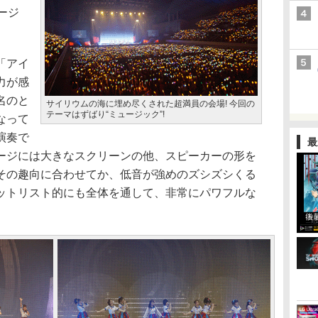
ージ
「アイ
力が感
名のと
サイリウムの海に埋め尽くされた超満員の会場! 今回の
テーマはずばり“ミュージック”!
なって
演奏で
最
ージには大きなスクリーンの他、スピーカーの形を
その趣向に合わせてか、低音が強めのズシズシくる
ットリスト的にも全体を通して、非常にパワフルな