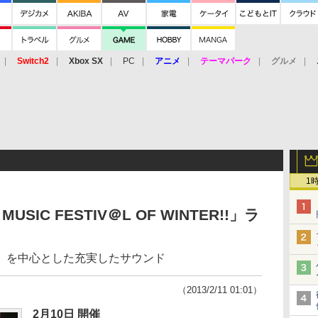
Switch2
Xbox SX
PC
アニメ
テーマパーク
グルメ
 Vita
3DS
アーケード
VR
1
USIC FESTIV＠L OF WINTER!!」ラ
」を中心とした充実したサウンド
（2013/2/11 01:01）
2月10日 開催