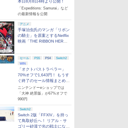
本日8月8日4時より公開！
「Expeditions: Samurai」など
の最新情報を公開
アニメ
手塚治虫氏のマンガ「リボン
の騎士」を原案とするNetflix
映画「THE RIBBON HERO
リボンヒーロー」本日配信開
始
セール
PS5
PS4
Switch2
WIN
「オクトパストラベラー」
70%オフで1,643円！ もうす
ぐ終了のセール情報まとめ
【8月8日更新】
ニンテンドーeショップでは
「大神 絶景版」が67%オフで
990円
Switch2
Switch 2版「FFXIV」を持っ
て鳥取砂丘へ！ リアル・サ
ゴリー砂漠で光の戦士になっ