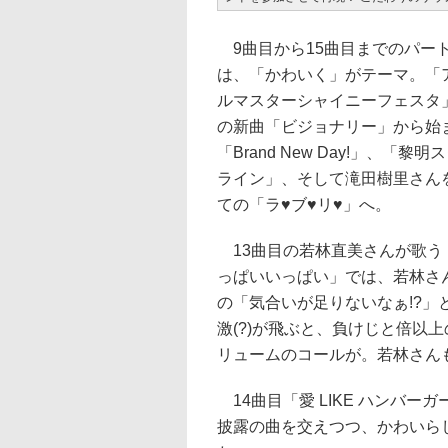
9曲目から15曲目までのパート
は、「かわいく」がテーマ。「
ルマスターシャイニーフェスタ
の新曲「ビジョナリー」から始
「Brand New Day!」、「黎明
ライン」、そして滝田樹里さん
ての「ラ♥ブ♥リ♥」へ。
13曲目の若林直美さんが歌う
っぱいいっぱい」では、若林さ
の「気合いが足りないなぁ!?」
激(?)が飛ぶと、負けじと倍以上
リュームのコールが。若林さん
14曲目「愛 LIKE ハンバー
披露の曲を交えつつ、かわいら