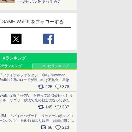
ー3モデルを使ってみた
GAME Watch をフォローする
Xランキング
RPランキング
いいねランキング
「ファイナルファンタジーXIV」Nintendo
Switch 2版のロードが長いのは不具合 早急に
アップデートできるよう対応中
225
378
pic.x.com/s9S3nRCAGa
Switch 2版「FFXIV」を持って鳥取砂丘へ！ リ
アル・サゴリー砂漠で光の戦士になってみた
pic.x.com/qyOfL2uv1n
145
337
USJ、「バイオハザード」リッカーのポップコ
ーンバケツ」を9月9日より販売 頭部が開く仕
組み。味は恐怖を堪のう「味噌フレーバー」
66
213
pic.x.com/81MuXGahVM