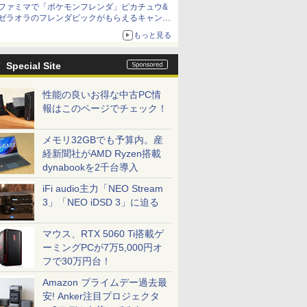
ファミマで「ポケモンフレンダ」ピカチュウ&
ゼラオラのフレンダピックがもらえるキャンペ
ーン開催！
もっと見る
Special Site
性能の良いお得な中古PC情
報はこのページでチェック！
メモリ32GBでも予算内。産
経新聞社がAMD Ryzen搭載
dynabookを2千台導入
iFi audio主力「NEO Stream
3」「NEO iDSD 3」に迫る
マウス、RTX 5060 Ti搭載ゲ
ーミングPCが7万5,000円オ
フで30万円台！
Amazon プライムデー過去最
安! Anker注目プロジェクタ