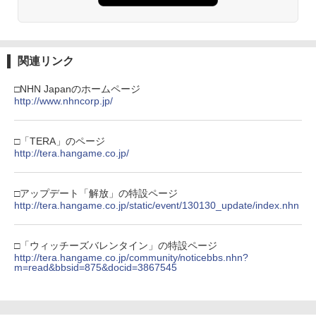
新劇場版銀魂 -吉原大炎上ー (通常版)【B
3
【商品価格40,001円～60,000円】楽天あ
lu-ray】 [ 杉田智和 ]
3
￥3,964
んしん延長保証（自然故障＋物損プラ
【純正品】Xbox ワイヤレス コントロー
【中古】PS5モンスターハンターワイル
3
3
Nintendo Switch 2(日本語・国内専用)
【純正品】ディスクドライブ(CFI-ZDD1
3
ン）同一店舗同時購入のみ 自然故障：メ
ラー (ロボット ホワイト)
3
ズ
￥4,118
J) PlayStation 5
ーカー保証期間終了後、保証開始（メー
関連リンク
￥55,603
カー保証期間含め家電5年間/PC・タブレ
￥7,681
￥2,237
ット3年間保証）、物損故障：本保証開
￥11,849
劇場版「鬼滅の刃」無限城編 第一章 猗
始日から5年間保証
3
□NHN Japanのホームページ
窩座再来 通常版 [DVD]
http://www.nhncorp.jp/
劇場版 あの日見た花の名前を僕達はま
4
￥4,800
だ知らない。【通常版】【Blu-ray】 [ 入
【純正品】Xbox 充電式バッテリー + US
4
￥3,523
【純正品】DualSense ワイヤレスコン
【レビュー評価上昇中】 新型 PS5 Slim /
野自由 ]
B-C ケーブル
ニンテンドープリペイド番号 9000円|オ
4
4
4
トローラー ミッドナイト ブラック(CFI-
PS5 Pro 冷却ファン PS5スリム用 冷却
ンラインコード版
□「TERA」のページ
ZCT2J01)
ファン 自動温度検出 3段階風速調整 LED
http://tera.hangame.co.jp/
￥4,312
￥2,618
ライト USB付き 低騒音 急速冷却 放熱
【中古】ドラゴンクエストVII Reimagin
4
￥9,000
プレステ5スリム用 ディスク/デジタル版
ed -Switch
￥10,737
劇場版「鬼滅の刃」無限城編 第一章 猗
4
対応 PS5 周辺機器 PS5 Pro 新型PS5
□アップデート「解放」の特設ページ
窩座再来 完全生産限定版 [Blu-ray]
￥6,059
クラッシャージョー The Movie Blu-ray
http://tera.hangame.co.jp/static/event/130130_update/index.nhn
5
￥2,580
【純正品】Xbox ワイヤレス コントロー
【80年代SFの金字塔】北米版 PS5再生
ニンテンドープリペイド番号 5000円|オ
5
5
￥8,698
【純正品】DualSense ワイヤレスコン
ラー (カーボンブラック)
可
ンラインコード版
5
トローラー(CFI-ZCT2J)
□「ウィッチーズバレンタイン」の特設ページ
￥8,020
￥4,790
￥5,000
http://tera.hangame.co.jp/community/noticebbs.nhn?
【中古】ネオジオポケットカラー プラ
STRASSE RCZ01用 コントローラーホル
￥10,737
5
5
m=read&bbsid=875&docid=3867545
チナブルー【レトロ】
ダー 左側 左右兼用 ゲームパッド PS4 P
【Amazon.co.jp限定】劇場版モノノ怪
5
S5 コントローラースタンド ゲームパッ
第三章 蛇神 (オリジナル特典:オリジナル
ド 収納[コックピット レースゲーム]
￥13,320
巾着＋メーカー特典:【坤と離】二振りの