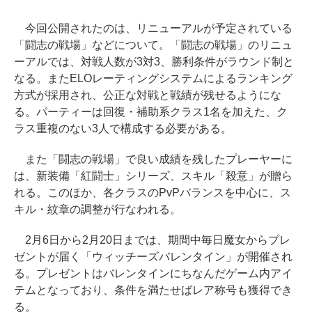
今回公開されたのは、リニューアルが予定されている
「闘志の戦場」などについて。「闘志の戦場」のリニュ
ーアルでは、対戦人数が3対3、勝利条件がラウンド制と
なる。またELOレーティングシステムによるランキング
方式が採用され、公正な対戦と戦績が残せるようにな
る。パーティーは回復・補助系クラス1名を加えた、ク
ラス重複のない3人で構成する必要がある。
また「闘志の戦場」で良い成績を残したプレーヤーに
は、新装備「紅闘士」シリーズ、スキル「殺意」が贈ら
れる。このほか、各クラスのPvPバランスを中心に、ス
キル・紋章の調整が行なわれる。
2月6日から2月20日までは、期間中毎日魔女からプレ
ゼントが届く「ウィッチーズバレンタイン」が開催され
る。プレゼントはバレンタインにちなんだゲーム内アイ
テムとなっており、条件を満たせばレア称号も獲得でき
る。