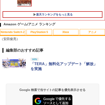
楽天ランキングをもっと見る
Amazon ゲーム/アニメ ランキング
Nintendo Switch 2
PlayStation 5
Xbox
アニメ
KontrolFreek コントロールフリーク FP
CYBER ・ 高硬度ガラスパネル （ Switc
【中古】 コクリコ坂から レンタル落ち
1
1
1
（安田俊亮）
Sフリーク Galaxy PlayStation 4 PS4 a
h2 用）反射防止 ＋ブルーライトカット
Blu-ray ブルーレイ / [DVD]【メール便送
nd PlayStation 5 PS5 | Performance T
タイプ AGC製 強化ガラス 硬度9H 硬度9
料無料】
humbsticks 旧バージョン 3つ爪
Hの鉛筆でもキズがつかない パネルの縁
編集部のおすすめ記事
スプラトゥーン レイダース|オンライン
PlayStation 5 デジタル・エディション
【純正品】Xbox ワイヤレス コントロー
【Amazon.co.jp限定】劇場版モノノ怪
ラウンドカット加工 飛散防止加工
1
1
1
1
￥1,525
コード版
日本語専用 Console Language: Japan
ラー + USB-C® ケーブル
第三章 蛇神 (Amazon.co.jp限定オリジ
￥1,750
ese only (CFI-2200B01)
ナル三方背収納ケース付きコレクション)
WIN
￥1,760
(オリジナル特典:オリジナル巾着＋メー
￥5,832
￥8,300
「TERA」無料化アップデート「解放」
カー特典:【坤と離】二振りの剣、十翼よ
￥55,000
を実施
【中古】ファンタジア ダイヤモンド・
2
り来たる！スタジオ描き下ろしイラスト
【PowerA 公式ストア】パワーエー ソロ
コレクション＆ファンタジア2000 ブル
2
ボード付) [Blu-ray]
チャージングステーション for DualSen
レトロフリーク標準コントローラー グ
ーレイ・セット/Blu−ray Disc/VWBS-1
2
Xbox プリペイドカード 5,000円 デジタ
se® and DualSense Edge™ ワイヤレ
レー CY-RF-3R
226
2
￥10,780
スプラトゥーン レイダース -Switch2
Beast of Reincarnation -PS5 【特典】
ルコード 【旧 Xbox ギフトカード】 [オ
2
スコントローラー【PlayStation®公式ラ
2
プロダクトコード 封入
ンラインコード]
イセンス商品】 国内2年保証
￥2,200
￥2,505
Google 検索で当サイトの記事を優先表示させる
￥6,455
￥7,286
￥5,000
￥2,200
劇場版「鬼滅の刃」無限城編 第一章 猗
2
窩座再来 通常版 [Blu-ray]