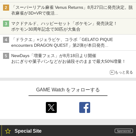
「特製ガーリックマヨソース」を使用した超大型チーズバーガー
「スーパーリアル麻雀 Venus Returns」8月27日に発売決定。脱
衣麻雀が3D×VRで復活
発売から2週間は20%オフになるセールが実施
マクドナルド、ハッピーセット「ポケモン」発売決定！
ポケモン30周年記念で30匹が大集合
「ドラクエ」×ジェラピケ、コラボ「GELATO PIQUE
encounters DRAGON QUEST」第2弾が本日発売
アイスカップに入ったスライムやわたぼう、ベビーサタンなどが
NewDays「増量フェス」が8月18日より開催
オリジナルアートで登場
おにぎりや菓子パンなどがお値段そのままで最大50%増量！
もっと見る
GAME Watch をフォローする
Special Site