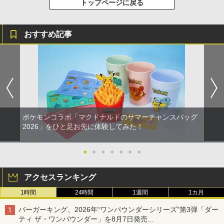
トップページに戻る
おすすめ記事
ポケモンコラボ「マクドナルドのサマーチャンスバッグ
2026」をひと足お先に体験してみた！
●
●
●
●
●
●
●
アクセスランキング
1時間
24時間
1週間
1カ月
バーガーキング、2026年“ワンパウンダーシリーズ”第3弾「ダー
ティ ザ・ワンパウンダー」を8月7日発売