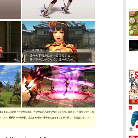
仕える遠江の豪族・井伊家の当主。井伊家に男兄弟がいなかったため、直虎という男名をつけられ
惑いつつ、桶狭間での敗戦後、混乱する遠江に平和をもたらそうと戦い抜く。曾祖父の言いつけ