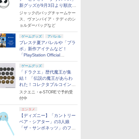
新グッズが9月3日より順次登
場
ジャックのバッグチャームケー
ス、ヴァンパイア・テディのシ
ョルダーバッグなど
ゲームグッズ
アパレル
プレステ夏アパレルや「ブラ
ボ」新作アイテムなど！
「PlayStation Official
Licensed POP UP STORE by
ゲームグッズ
GRAPHT in 池袋駅」8月17
「ドラクエ」歴代魔王が集
日まで
結！ 「伝説の魔王があらわ
れた！コレクタブルコイン」
10月17日発売
スクエニ・e-STOREで予約受
付中
エンタメ
【ディズニー】「カントリー
ベア・シアター」の3人娘
「ザ・サンボネッツ」のファ
ンキャップが9月24日発売