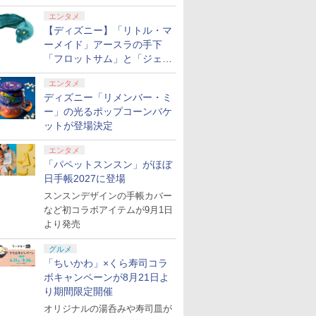
エンタメ
【ディズニー】「リトル・マ
ーメイド」アースラの手下
「フロットサム」と「ジェッ
トサム」肩のせぬいぐるみが
エンタメ
9月3日発売
ディズニー「リメンバー・ミ
ー」の光るポップコーンバケ
ットが登場決定
エンタメ
「パペットスンスン」がほぼ
日手帳2027に登場
スンスンデザインの手帳カバー
など初コラボアイテムが9月1日
より発売
グルメ
「ちいかわ」×くら寿司コラ
ボキャンペーンが8月21日よ
り期間限定開催
オリジナルの湯呑みや寿司皿が