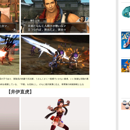
斎の子であり、新陰流の剣豪で兵法家。うさんくさく一筋縄でいかない曲者。いい加減な言動の裏
の剣を模索している。「不殺」を信条とし、のちに徳川家康に仕え、将軍家の剣術師範となる
【井伊直虎】