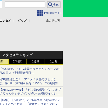
Impress サイト
全カテゴリ
エンタメ
グッズ
アクセスランキング
時間
24時間
1週間
1カ月
「ちいかわ」×くら寿司コラボキャンペーンが8
月21日より期間限定開催
オリジナルの湯呑みや寿司皿が景品に登場！
第3期放送記念！ アニメ「薬屋のひとりご
と」第1期・第2期全話を「TVer」にて期間限定
で順次無料配信開始
【Amazonセール】「ゼルダの伝説 ブレス オブ
ザ ワイルド」デザインのPowerA製ワイヤレス
コントローラーがお買い得。Switch2でも使用
【特集】【Switch2】2026年後半に期待のソフ
可能
トをまとめて紹介！ 「時オカ」リメイクにフロ
ム新作も……