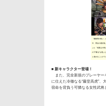
「桶狭間の戦い」
中、秀吉の選択肢上
ぶと「稲葉山の戦
の下“断る”を選ぶ
と進めることがで
■ 新キャラクター登場！
また、完全新規のプレーヤーキ
に仕えた冷徹なる“藤堂高虎”、
宿命を背負う可憐なる女性武将