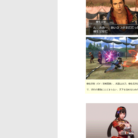
柳生宗矩（CV：宮崎寛務）。武器は太刀。柳生石舟
で、1対1の勝負にとどまらない、天下を治めるため