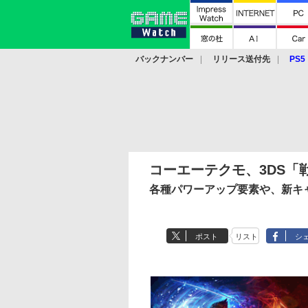
バックナンバー
リリース送付先
PS5
モバイル
eスポーツ
クラウド
PS
コーエーテクモ、3DS「戦国無
各種パワーアップ要素や、新キ
ポスト
リスト
シ