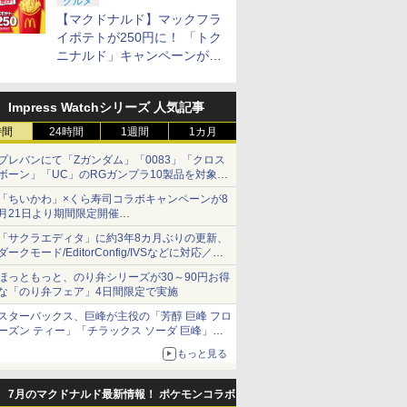
グルメ
買い得。Switch2でも使用可
【マクドナルド】マックフラ
能
イポテトが250円に！ 「トク
ニナルド」キャンペーンが8
月17日にスタート
Impress Watchシリーズ 人気記事
時間
24時間
1週間
1カ月
プレバンにて「Zガンダム」「0083」「クロス
ボーン」「UC」のRGガンプラ10製品を対象に
した抽選販売が8月10日11時より実施！
「ちいかわ」×くら寿司コラボキャンペーンが8
月21日より期間限定開催
オリジナルの湯呑みや寿司皿が景品に登場！
「サクラエディタ」に約3年8カ月ぶりの更新、
ダークモード/EditorConfig/IVSなどに対応／複
数の脆弱性に対処したセキュリティアップデー
ほっともっと、のり弁シリーズが30～90円お得
ト
な「のり弁フェア」4日間限定で実施
スターバックス、巨峰が主役の「芳醇 巨峰 フロ
ーズン ティー」「チラックス ソーダ 巨峰」発
売
もっと見る
7月のマクドナルド最新情報！ ポケモンコラボ