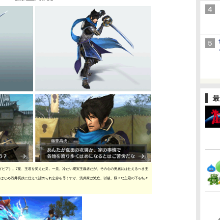
最
イピア）。7度、主君を変えた男。一見、冷たい現実主義者だが、その心の奥底には仕えるべき主
。はじめ浅井長政に仕えて認められ忠節を尽くすが、浅井家は滅亡。以後、様々な主君の下を転々