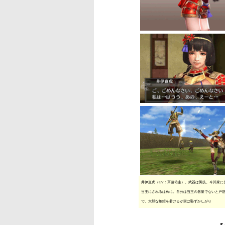
井伊直虎（CV：斉藤佑圭）。武器は脚技。今川家に
当主にされるはめに。自分は当主の器量でないと戸
で、大胆な姫鎧を着けるが実は恥ずかしがり