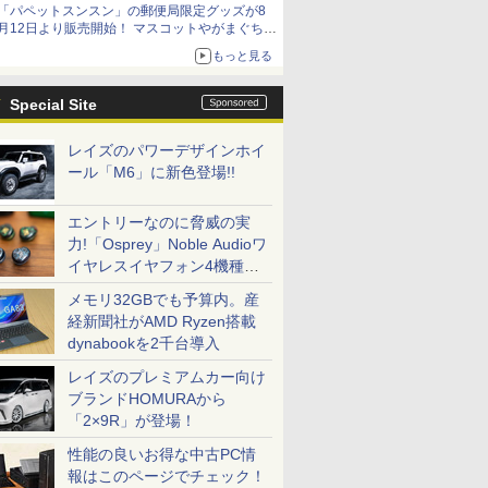
「パペットスンスン」の郵便局限定グッズが8
月12日より販売開始！ マスコットやがまぐち、
レターセットなどが登場
もっと見る
Special Site
レイズのパワーデザインホイ
ール「M6」に新色登場!!
エントリーなのに脅威の実
力!「Osprey」Noble Audioワ
イヤレスイヤフォン4機種を
一気に聴く
メモリ32GBでも予算内。産
経新聞社がAMD Ryzen搭載
dynabookを2千台導入
レイズのプレミアムカー向け
ブランドHOMURAから
「2×9R」が登場！
性能の良いお得な中古PC情
報はこのページでチェック！