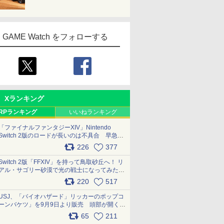
GAME Watch をフォローする
Xランキング
RPランキング
いいねランキング
「ファイナルファンタジーXIV」Nintendo
Switch 2版のロードが長いのは不具合 早急に
アップデートできるよう対応中
226
377
pic.x.com/s9S3nRCAGa
Switch 2版「FFXIV」を持って鳥取砂丘へ！ リ
アル・サゴリー砂漠で光の戦士になってみた
pic.x.com/qyOfL2uv1n
220
517
USJ、「バイオハザード」リッカーのポップコ
ーンバケツ」を9月9日より販売 頭部が開く仕
組み。味は恐怖を堪のう「味噌フレーバー」
65
211
pic.x.com/81MuXGahVM