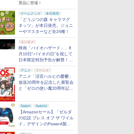
景品に登場！
ゲームグッズ
本日発売
「どうぶつの森 キャラマグ
ネッツ」が本日発売。ジョニ
ーやマスターなど全24種！
エンタメ
映画「バイオハザード」、8
月10日“バイオの日”を祝して
日本限定特別予告が解禁！ 8
月21日10時よりムビチケ前
アニメ
イベント
売券発売
アニメ「涼宮ハルヒの憂鬱」
放送20周年を記念した展覧会
と「ゼロの使い魔20周年記念
展」が東京・池袋にて本日よ
り開催
Switch
Switch2
【Amazonセール】「ゼルダ
の伝説 ブレス オブ ザ ワイル
ド」デザインのPowerA製ワ
イヤレスコントローラーがお