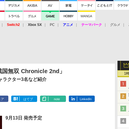
Switch2
Xbox SX
PC
アニメ
テーマパーク
グルメ
 Vita
3DS
アーケード
VR
双 Chronicle 2nd」
1
ャラクター3名など紹介
ェア
はてブ
note
LinkedIn
9月13日 発売予定