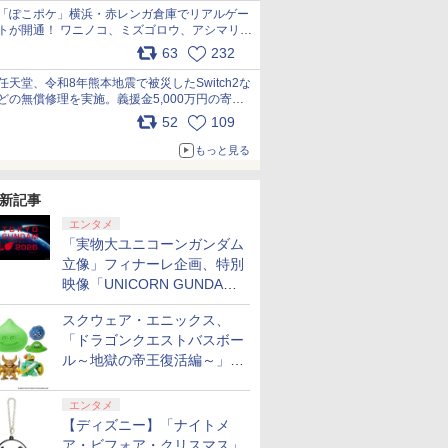
「ぽこポケ」横浜・赤レンガ倉庫でリアルゲー
トが開通！ ワニノコ、ミズゴロウ、アシマリ登
場シーンをレポート pic.x.com/LDgEByVl6D
63
232
任天堂、令和8年熊本地震で被災したSwitch2な
どの無償修理を実施。義援金5,000万円の寄付
も発表 pic.x.com/BAYsMfUfUC
52
109
もっと見る
新記事
エンタメ
「実物大ユニコーンガンダム
立像」フィナーレ企画、特別
映像「UNICORN GUNDAM
Statue ― BEYOND
スクウェア・エニックス、
POSSIBILITY ―」が8月22日
「ドラゴンクエストバスボー
から10日間限定で上映
ル～地獄の帝王復活編～」を
12月4日に発売！ 「スライ
ムの仲間たち編」も再販
エンタメ
【ディズニー】「ナイトメ
ア・ビフォア・クリスマス」