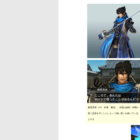
藤堂高虎（CV：松風 雅也）。武器は細剣（和風レ
君に忠節を尽くしたいという熱い思いを抱いている
とする