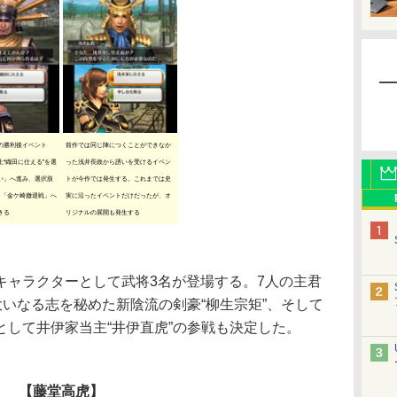
の勝利後イベント
前作では同じ陣につくことができなか
“織田に仕える”を選
った浅井長政から誘いを受けるイベン
い」へ進み、選択肢
トが今作では発生する。これまでは史
と「金ケ崎撤退戦」へ
実に沿ったイベントだけだったが、オ
きる
リジナルの展開も発生する
ャラクターとして武将3名が登場する。7人の主君
大いなる志を秘めた新陰流の剣豪“柳生宗矩”、そして
として井伊家当主“井伊直虎”の参戦も決定した。
【藤堂高虎】