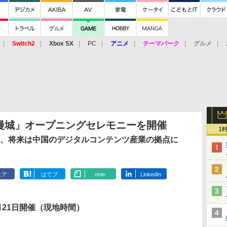
Switch2
Xbox SX
PC
アニメ
テーマパーク
グルメ
 Vita
3DS
アーケード
VR
漫城」オープニングセレモニーを開催
1
的施設、将来は中国のデジタルコンテンツ産業の拠点に
ェア
はてブ
note
LinkedIn
月21日開催（現地時間）