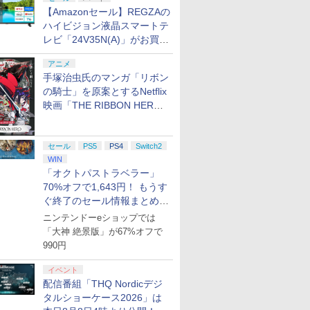
【Amazonセール】REGZAの
ハイビジョン液晶スマートテ
レビ「24V35N(A)」がお買い
得！
アニメ
手塚治虫氏のマンガ「リボン
の騎士」を原案とするNetflix
映画「THE RIBBON HERO
リボンヒーロー」本日配信開
始
セール
PS5
PS4
Switch2
WIN
「オクトパストラベラー」
70%オフで1,643円！ もうす
ぐ終了のセール情報まとめ
【8月8日更新】
ニンテンドーeショップでは
「大神 絶景版」が67%オフで
990円
イベント
配信番組「THQ Nordicデジ
タルショーケース2026」は