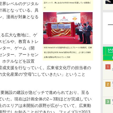
世界レベルのデジタル
設テントで、奥にあるのがSCE Asiaが支援している動漫ビ
ル
計画となっている。具
ン、漫画が対象となる
超える広大な敷地に、ゲ
スビルや、教育＆トレ
ンター、ゲーム（開
SCE Asiaの3つの支援内容を記したプレートの除幕式。広東
省と従化市はSCE Asiaの参加を呼び水に、より多くの海外
センター、アートセン
企業の誘致を呼びかけていく方針
、ホテルなどを設置
育成支援を行なっていく。広東省文化庁の担当者の
の文化産業の“空母”にしていきたい」ということ
要施設の建設が急ピッチで進められており、至る
ていた。現在は計画全体の2～3割ほどが完成してい
上のエリアは未開拓の原野が広がっていて、広東動
型でしか知ることができない。フェイズ1は2013