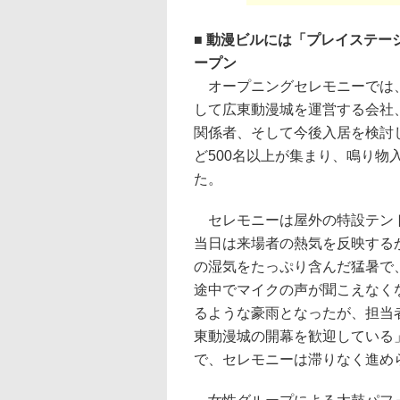
■ 動漫ビルには「プレイステ
ープン
オープニングセレモニーでは
して広東動漫城を運営する会社
関係者、そして今後入居を検討
ど500名以上が集まり、鳴り物
た。
セレモニーは屋外の特設テン
当日は来場者の熱気を反映する
の湿気をたっぷり含んだ猛暑で
途中でマイクの声が聞こえなく
るような豪雨となったが、担当
東動漫城の開幕を歓迎している
で、セレモニーは滞りなく進め