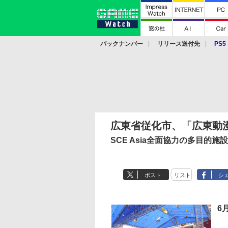
バックナンバー
リリース送付先
PS5
モバイル
eスポーツ
クラウド
PS
広東省従化市、「広東動
SCE Asia全面協力の多目
ポスト
リスト
シ
6