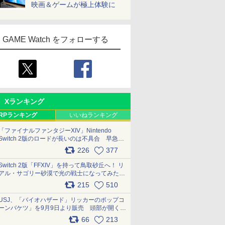
映画＆ゲームが極上体験に
GAME Watch をフォローする
Xランキング
RPランキング
いいねランキング
「ファイナルファンタジーXIV」Nintendo
Switch 2版のロードが長いのは不具合 早急に
アップデートできるよう対応中
226
377
pic.x.com/s9S3nRCAGa
Switch 2版「FFXIV」を持って鳥取砂丘へ！ リ
アル・サゴリー砂漠で光の戦士になってみた
pic.x.com/qyOfL2uv1n
215
510
USJ、「バイオハザード」リッカーのポップコ
ーンバケツ」を9月9日より販売 頭部が開く仕
組み。味は恐怖を堪のう「味噌フレーバー」
66
213
pic.x.com/81MuXGahVM