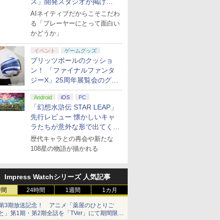
ス」開発スタジオが掲げ
る“AI活用の信念”とは？【講
AIネイティブだからこそこだわ
演レポート】
る「プレーヤーにとって面白い
かどうか」
イベント
ゲームグッズ
ブリッツボールのクッショ
ン！ 「ファイナルファンタ
ジーX」25周年展覧会のグッ
ズ情報が公開
Android
iOS
PC
「幻想水滸伝 STAR LEAP」
先行レビュー 懐かしいキャ
ラたちが意外な形で出てくる
シリーズ完全新作！
歴代キャラとの再会や新たな
108星の物語が描かれる
Impress Watchシリーズ 人気記事
時間
24時間
1週間
1カ月
第3期放送記念！ アニメ「薬屋のひとりご
と」第1期・第2期全話を「TVer」にて期間限定