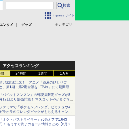
Impress サイト
全カテゴリ
エンタメ
グッズ
アクセスランキング
時間
24時間
1週間
1カ月
第3期放送記念！ アニメ「薬屋のひとりご
と」第1期・第2期全話を「TVer」にて期間限定
で順次無料配信開始
「パペットスンスン」の郵便局限定グッズが8
月12日より販売開始！ マスコットやがまぐち、
レターセットなどが登場
ファミマで「ポケモンフレンダ」ピカチュウ&
ゼラオラのフレンダピックがもらえるキャンペ
ーン開催！
「オクトパストラベラー」70%オフで1,643
円！ もうすぐ終了のセール情報まとめ【8月8日
更新】