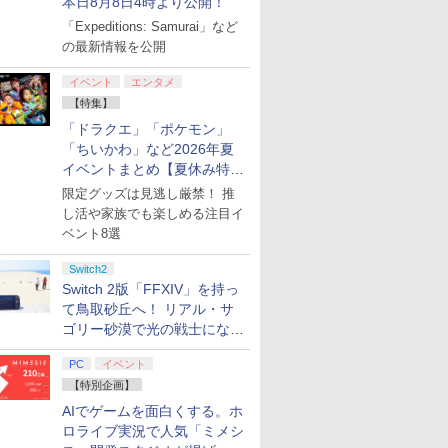
本日8月8日4時より公開！
「Expeditions: Samurai」など
の最新情報を公開
イベント
エンタメ
【特集】
「ドラクエ」「ポケモン」
「ちいかわ」など2026年夏
イベントまとめ【夏休み特
集】
限定グッズは見逃し厳禁！ 推
し活や家族でも楽しめる注目イ
ベント8選
Switch2
Switch 2版「FFXIV」を持っ
て鳥取砂丘へ！ リアル・サ
ゴリー砂漠で光の戦士になっ
てみた
PC
イベント
【特別企画】
AIでゲームを面白くする。ホ
ロライブ実況で人気「ミメシ