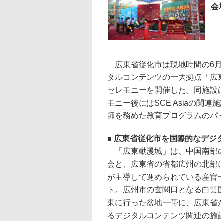
会
広東省従化市は現地時間の6月
タルコンテンツの一大拠点「広
セレモニーを開催した。同施設
モニー後にはSCE Asiaの関連
師を務めた教育プログラムのパ
■ 広東省従化市を国際的なデジ
「広東動漫城」は、中国南部
会と、広東省の省都広州の北部
が主導して進められている産官
ト。広州市の玄関口となる白雲
東に行った盆地一帯に、広東省
るデジタルコンテンツ関連の施