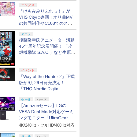
エンタメ
「けもみみりふれっ！」が
VHS Cityに参画！オリ曲MV
の共同制作やC108でのスペ
シャルコラボ広告を掲出
アニメ
後藤隆幸氏アニメーター活動
45年周年記念展開催！ 「攻
殻機動隊 S.A.C.」など生原
画、総作画監督修正が展示
イベント
「Way of the Hunter 2」正式
版が9月29日発売決定！
「THQ Nordic Digital
Showcase 2026」まとめ
セール
ハード
【Amazonセール】LGの
VESA Dual Mode対応ゲーミ
ングモニター「UltraGear
27G850A-B」がお買い得！
4K/240Hz・フルHD/480Hz対応
セール
ハード