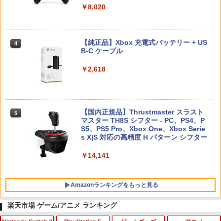
J) PlayStation 5
￥8,020
￥55,871
￥11,980
【純正品】Xbox 充電式バッテリー + US
4
B-C ケーブル
【純正品】DualSense ワイヤレスコン
ニンテンドープリペイド番号 9000円|オ
4
4
トローラー ミッドナイト ブラック(CFI-
ンラインコード版
￥2,618
ZCT2J01)
￥9,000
￥10,737
【国内正規品】Thrustmaster スラスト
5
マスター TH8S シフター - PC、PS4、P
ニンテンドープリペイド番号 5000円|オ
5
【純正品】DualSense ワイヤレスコン
S5、PS5 Pro、Xbox One、Xbox Serie
ンラインコード版
5
トローラー(CFI-ZCT2J)
s X|S 対応の高精度 H パターン シフター
￥5,000
￥10,737
￥14,141
Amazonランキングをもっと見る
楽天市場 ゲーム/アニメ ランキング