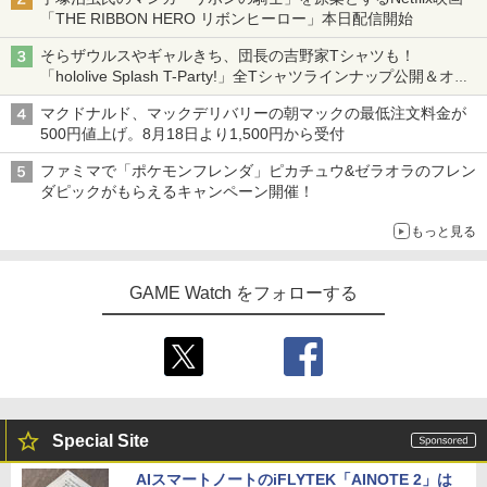
オブ ザ ワイルド Nintendo Switch 2 Ed
「THE RIBBON HERO リボンヒーロー」本日配信開始
ition [NXS-P-AAAAH NSW2 ゼルダノデ
ンセツ ブレス オブ ザ ワイルド]
そらザウルスやギャルきち、団長の吉野家Tシャツも！
劇場版「鬼滅の刃」無限城編 第一章 猗
4
「hololive Splash T-Party!」全Tシャツラインナップ公開＆オン
￥7,710
窩座再来 完全生産限定版 [Blu-ray]
ライン販売開始
マクドナルド、マックデリバリーの朝マックの最低注文料金が
￥8,698
500円値上げ。8月18日より1,500円から受付
【特典】ほの暮しの庭 switch2版(【初
4
ファミマで「ポケモンフレンダ」ピカチュウ&ゼラオラのフレン
回外付特典】切り取れるクリアカード)
ダピックがもらえるキャンペーン開催！
【Amazon.co.jp限定】劇場版モノノ怪
￥8,118
5
もっと見る
第三章 蛇神 (オリジナル特典:オリジナル
巾着＋メーカー特典:【坤と離】二振りの
剣、十翼より来たる！スタジオ描き下ろ
GAME Watch をフォローする
しイラストボード付) [DVD]
SanDisk サンディスク microSD Expres
5
s Card 256GB for Nintendo Switch 2
￥8,800
BEE-A-SD01A Switch2 microSDカード
microSD Express Nintendo任天堂ライ
センス 高速転送 UHS-I互換 ゲーム保存
メモリーカード 国内正規品 4523052030
185
Special Site
￥9,800
AIスマートノートのiFLYTEK「AINOTE 2」は