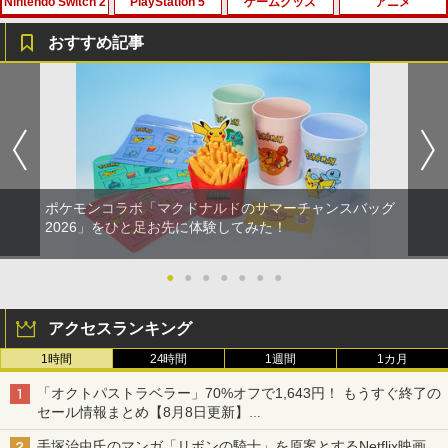
Nintendo Switch 2
PlayStation 5
ゲームグッズ
アニメ
劇場版「鬼滅の刃」無限城編 第一章 猗
1
窩座再来 通常版 [Blu-ray]
おすすめ記事
￥3,982
Switch2 保護フィルム スイッチ2 保護フ
1
ィルム switch2 フィルム Switch2 ガラ
スフィルム スイッチ2 フィルム ガイド
貼り付け キット カバー Switch 2 本体
アクセサリー Nintendo Switch2 ケース
劇場版「鬼滅の刃」無限城編 第一章 猗
2
可 透明 ブルーライト カット 99％ FIRM
窩座再来 通常版 [DVD]
E
ポケモンコラボ「マクドナルドのサマーチャンスバッグ
￥3,523
￥1,000
2026」をひと足お先に体験してみた！
●
●
●
●
●
●
●
【特典】STEINS;GATE RE:BOOT Swi
2
【Amazon.co.jp限定】劇場版モノノ怪
3
tch2版(【早期購入同梱特典】「STEINS;
第三章 蛇神 (Amazon.co.jp限定オリジ
GATE 変移空間のオクテット」DLC)
アクセスランキング
ナル三方背収納ケース付きコレクション)
(オリジナル特典:オリジナル巾着＋メー
1時間
24時間
1週間
1カ月
￥7,293
カー特典:【坤と離】二振りの剣、十翼よ
り来たる！スタジオ描き下ろしイラスト
「オクトパストラベラー」70%オフで1,643円！ もうすぐ終了の
ボード付) [Blu-ray]
セール情報まとめ【8月8日更新】
ニンテンドーeショップでは「大神 絶景版」が67%オフで990円
任天堂 【Switch2】ゼルダの伝説 ブレス
￥10,780
3
手塚治虫氏のマンガ「リボンの騎士」を原案とするNetflix映画