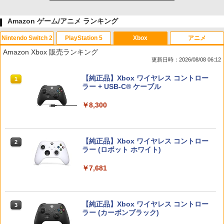
Amazon ゲーム/アニメ ランキング
Nintendo Switch 2
PlayStation 5
Xbox
アニメ
Amazon Xbox 販売ランキング
更新日時：2026/08/08 06:12
スプラトゥーン レイダース|オンライン
PlayStation 5 デジタル・エディション
【純正品】Xbox ワイヤレス コントロー
1
1
1
コード版
日本語専用 Console Language: Japan
ラー + USB-C® ケーブル
ese only (CFI-2200B01)
￥5,832
￥8,300
￥55,000
【純正品】Xbox ワイヤレス コントロー
2
スプラトゥーン レイダース -Switch2
Beast of Reincarnation -PS5 【特典】
ラー (ロボット ホワイト)
2
2
プロダクトコード 封入
￥6,449
￥7,681
￥7,286
【純正品】Xbox ワイヤレス コントロー
3
ラー (カーボンブラック)
Nintendo Switch 2(日本語・国内専用)
【純正品】ディスクドライブ(CFI-ZDD1
3
3