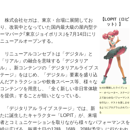
【LOPIT（ロピ
株式会社セガは、東京・台場に展開してお
ット）】
り、改装中となっていた国内最大級の屋内型テ
ーマパーク｢東京ジョイポリス｣を7月14日にリ
ニューアルオープンする。
リニューアルコンセプトは「デジタル」と
「リアル」の融合を意味する「デジタリア
ル」。新コンテンツの「デジタリアルライブ ス
テージ」をはじめ、「デジタル」要素を盛り込
んだアトラクションや飲食スペース等、様々な
コンテンツを用意し、「全く新しい非日常体験
セガが開発したライブショ
ー・オペレーター。ステージ
を提供」することが狙いとなっている。
上であらゆるパフォーマンス
を行ない、ゲストを楽しませ
「デジタリアル ライブ ステージ」では、新
るようにプログラムされてい
る
たに誕生したキャラクター「LOPIT」が、来場
者とコミュニケーションを取りながら様々なパフォーマンスを
繰り広げる。毎週土日の12時、16時、20時(予定）に行なわれ