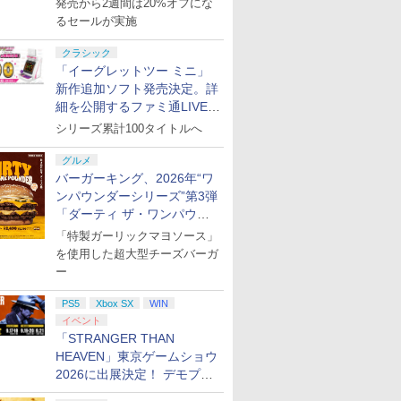
発売から2週間は20%オフにな
るセールが実施
クラシック
「イーグレットツー ミニ」
新作追加ソフト発売決定。詳
細を公開するファミ通LIVEが
8月27日20時から配信
シリーズ累計100タイトルへ
グルメ
バーガーキング、2026年“ワ
ンパウンダーシリーズ”第3弾
「ダーティ ザ・ワンパウン
ダー」を8月7日発売
「特製ガーリックマヨソース」
を使用した超大型チーズバーガ
ー
PS5
Xbox SX
WIN
イベント
「STRANGER THAN
HEAVEN」東京ゲームショウ
2026に出展決定！ デモプレ
イや体験型展示も