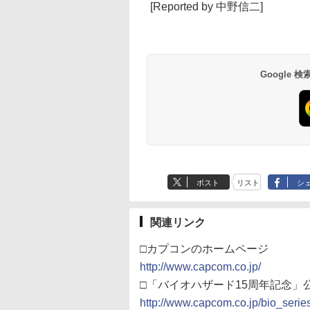
[Reported by 中野信二]
Google
ポスト
リスト
シ
関連リンク
□カプコンのホームページ
http://www.capcom.co.jp/
□「バイオハザード15周年記念」
http://www.capcom.co.jp/bio_series