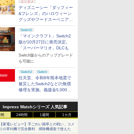
エンタメ
ディズニーシー「ダッフィー
&フレンズ」のハロウィーン
グッズやフードスーベニアが
8月25日より発売
Switch2
「マインクラフト」Switch2
版が10月27日に発売決定。
「スーパーマリオ」DLCも
Switch版からのアップグレード
も可能に
Switch2
Switch
任天堂、令和8年熊本地震で
被災したSwitch2などの無償
修理を実施。義援金5,000万
円の寄付も発表
Impress Watchシリーズ 人気記事
時間
24時間
1週間
1カ月
【家電レビュー】手ごわい雑草との戦い、コメ
リの草刈機で完全勝利 掃除機感覚で使えた