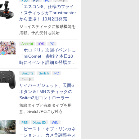
PS5
PS4
PC
ハード
「エスコン8」仕様のフライ
トスティックがThrustmaster
から登場！ 10月2日発売
ジョイスティックに振動機能を
搭載。予約受付も開始
Android
iOS
PC
「ホロドリ」次回イベントに
「miComet」参戦!? 本日18
時にイベント詳細＆登場タレ
ント公開
Switch2
Switch
PC
ハード
サイバーガジェット、天面6
ボタン＆TMRスティックの
Switch2用コントローラーを9
月下旬発売！
無線タイプと有線タイプを用
意。Switch/PCにも対応
PS5
Xbox SX
WIN
「ビースト・オブ・リンカネ
ーション」、カメラ調整やス