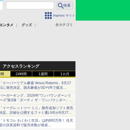
Impress サイト
全カテゴリ
エンタメ
グッズ
アクセスランキング
時間
24時間
1週間
1カ月
「スーパーリアル麻雀 Venus Returns」8月27
日に発売決定。脱衣麻雀が3D×VRで復活
発売から2週間は20%オフになるセールが実施
バーガーキング、2026年“ワンパウンダーシリ
ーズ”第3弾「ダーティ ザ・ワンパウンダー」を
8月7日発売
「イーグレットツー ミニ」新作追加ソフト発売
「特製ガーリックマヨソース」を使用した超大
決定。詳細を公開するファミ通LIVEが8月27日
型チーズバーガー
20時から配信
「トモコレ わくわく生活」は約800万本！ 任天
シリーズ累計100タイトルへ
堂の決算資料で販売本数が発表
「ぽこポケ」は127万本に