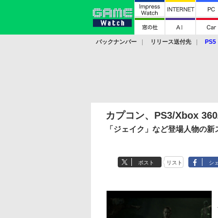
バックナンバー
リリース送付先
PS5
モバイル
eスポーツ
クラウド
PS
カプコン、PS3/Xbox 3
「ジェイク」など登場人物の新
ポスト
リスト
シ