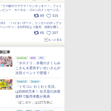
pic.x.com/s9S3nRCAGa
「ウマ娘のウマウマ！ケンタッキー！」フォト
レビュー カーネル・ゴルシのメッセージ入り
パッケージや描き下ろしトレカなどが登場
89
315
pic.x.com/PjnkR9vkXl
USJ、「バイオハザード」リッカーのポップコ
ーンバケツ」を9月9日より販売 頭部が開く仕
組み。味は恐怖を堪のう「味噌フレーバー」
65
207
pic.x.com/81MuXGahVM
もっと見る
新記事
Android
iOS
PC
「ホロドリ」水着のさくらみ
こさん＆星街すいせいさんが
次回イベントで登場！
Switch2
Switch
「トモコレ わくわく生活」
は約800万本！ 任天堂の決算
資料で販売本数が発表
「ぽこポケ」は127万本に