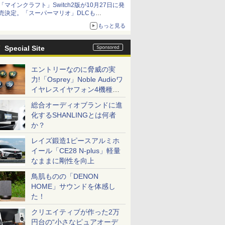
「マインクラフト」Switch2版が10月27日に発
売決定。「スーパーマリオ」DLCも
Switch版からのアップグレードも可能に
もっと見る
Special Site
エントリーなのに脅威の実
力!「Osprey」Noble Audioワ
イヤレスイヤフォン4機種を
一気に聴く
総合オーディオブランドに進
化するSHANLINGとは何者
か？
レイズ鍛造1ピースアルミホ
イール「CE28 N-plus」軽量
なままに剛性を向上
鳥肌ものの「DENON
HOME」サウンドを体感し
た！
クリエイティブが作った2万
円台の“小さなピュアオーデ