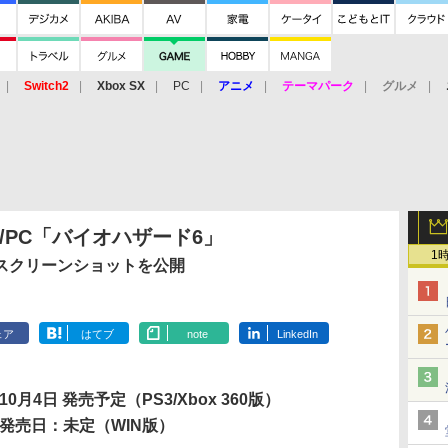
Switch2
Xbox SX
PC
アニメ
テーマパーク
グルメ
 Vita
3DS
アーケード
VR
60/PC「バイオハザード6」
1
スクリーンショットを公開
ェア
はてブ
note
LinkedIn
10月4日 発売予定（PS3/Xbox 360版）
発売日：未定（WIN版）