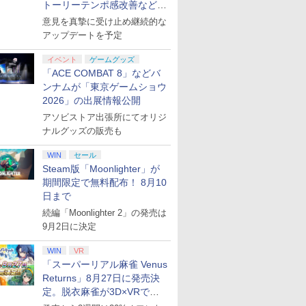
トーリーテンポ感改善などの
アプデを1週間以内に実施
意見を真摯に受け止め継続的な
アップデートを予定
イベント
ゲームグッズ
「ACE COMBAT 8」などバ
ンナムが「東京ゲームショウ
2026」の出展情報公開
アソビストア出張所にてオリジ
ナルグッズの販売も
WIN
セール
Steam版「Moonlighter」が
期間限定で無料配布！ 8月10
日まで
続編「Moonlighter 2」の発売は
9月2日に決定
WIN
VR
「スーパーリアル麻雀 Venus
Returns」8月27日に発売決
定。脱衣麻雀が3D×VRで復
活