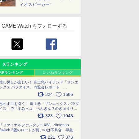
ィオスピーカー”
GAME Watch をフォローする
Xランキング
RPランキング
いいねランキング
推し探しが楽しい！ 富士急ハイランド「サンエ
ックス パラダイス」内覧会レポート
pic.x.com/p718c0QB0k
324
1686
思わず目を引く！ 富士急「サンエックス パラダ
イス」で「すみっコ」ぺんぎん？のきゅうりド
ッグを食べてみた イラストそのままのメニュ
323
1048
ー化に挑戦。これが意外にもおいしい
pic.x.com/Kgl04hZaeg
「ファイナルファンタジーXIV」Nintendo
Switch 2版のロードが長いのは不具合 早急に
アップデートできるよう対応中
221
373