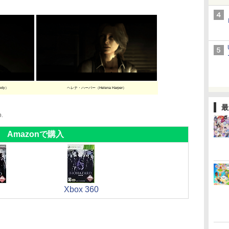
edy）
ヘレナ・ハーパー（Helena Harper）
最
D.
Amazonで購入
Xbox 360