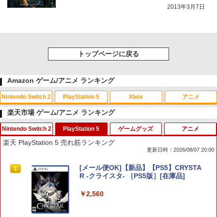
2013年3月7日
トップページに戻る
Amazon ゲーム/アニメ ランキング
Nintendo Switch 2
PlayStation 5
Xbox
アニメ
楽天市場 ゲーム/アニメ ランキング
Nintendo Switch 2
PlayStation 5
ゲームグッズ
アニメ
スプラトゥーン レイダース|オンライン
PlayStation 5 デジタル・エディション
【純正品】Xbox ワイヤレス コントロー
【Amazon.co.jp限定】劇場版モノノ怪
1
1
1
1
楽天 PlayStation 5 売れ筋ランキング
コード版
日本語専用 Console Language: Japan
ラー + USB-C® ケーブル
第三章 蛇神 (Amazon.co.jp限定オリジ
更新日時：2026/08/07 20:00
ese only (CFI-2200B01)
ナル三方背収納ケース付きコレクション)
(オリジナル特典:オリジナル巾着＋メー
￥5,832
￥8,300
【新品】Switch2 eFootball Kick-Off!
[メール便OK]【新品】【PS5】CRYSTA
カー特典:【坤と離】二振りの剣、十翼よ
1
1
￥55,000
【メール便】
R -クライスタ- ［PS5版］[在庫品]
り来たる！スタジオ描き下ろしイラスト
ボード付) [Blu-ray]
￥3,800
￥2,560
【純正品】Xbox ワイヤレス コントロー
2
￥10,780
スプラトゥーン レイダース -Switch2
Beast of Reincarnation -PS5 【特典】
ラー (ロボット ホワイト)
2
2
プロダクトコード 封入