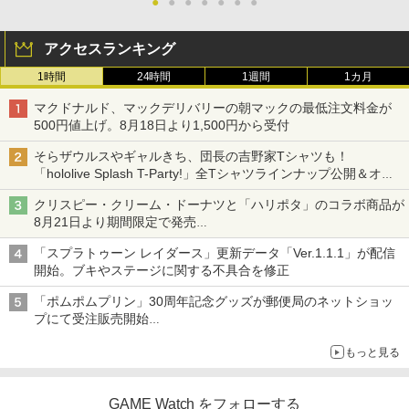
●
●
●
●
●
●
●
￥4,032
￥1,200
アクセスランキング
空飛ぶゆうれい船【Blu-ray】 [ 石ノ森章
3
1時間
24時間
1週間
1カ月
太郎 ]
Nintendo Switch2 専用 NGC+USB ハブ
3
冷却ファン付き ゲームキューブコントロ
マクドナルド、マックデリバリーの朝マックの最低注文料金が
￥4,400
ーラー 接続 USB ハブ スイッチ2 アクセ
500円値上げ。8月18日より1,500円から受付
サリー 周辺機器 SWITCH2 ◇AL-NS257
1【メール便】
そらザウルスやギャルきち、団長の吉野家Tシャツも！
「hololive Splash T-Party!」全Tシャツラインナップ公開＆オン
￥2,580
ライン販売開始
映画『THE FIRST SLAM DUNK』 STAN
4
クリスピー・クリーム・ドーナツと「ハリポタ」のコラボ商品が
DARD EDITION【4K ULTRA HD】（早
8月21日より期間限定で発売
期予約特典なし） [ 井上雄彦 ]
組分け帽子ドーナツなど見た目も楽しい商品が登場
「スプラトゥーン レイダース」更新データ「Ver.1.1.1」が配信
任天堂 amiibo マンタロー スプラトゥー
4
￥5,280
ンシリーズ ※大量購入時には納期にお時
開始。ブキやステージに関する不具合を修正
間がかかる場合があります
「ポムポムプリン」30周年記念グッズが郵便局のネットショッ
￥2,600
プにて受注販売開始
【特典】攻殻機動隊 SAC_2045 最後の
5
「おもちもちもちクッション」など今年だけの限定商品が登場
人間(特装限定版)【Blu-ray】(第1弾・第
もっと見る
2弾キービジュアル使用ステッカーセッ
ト(2枚1セット・袋入れ)) [ 士郎正宗 ]
Switch2 ケース レザーケース スイッチ2
5
Nintendo 対応 スイッチ スイッチツー
GAME Watch をフォローする