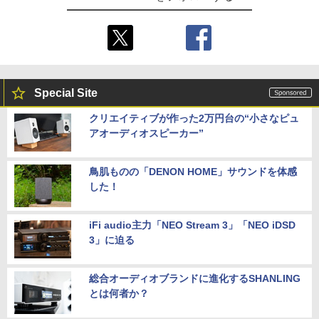
￥5,535
シンプル ミニマル PUレザー 革 カバー
ポーチ ストラップ付属 オシャレ ソフト
収納 ガジェットケース クリスマス ギフ
ト プレゼント 送料無料
￥3,480
Special Site
クリエイティブが作った2万円台の“小さなピュ
アオーディオスピーカー”
鳥肌ものの「DENON HOME」サウンドを体感
した！
iFi audio主力「NEO Stream 3」「NEO iDSD
3」に迫る
総合オーディオブランドに進化するSHANLING
とは何者か？