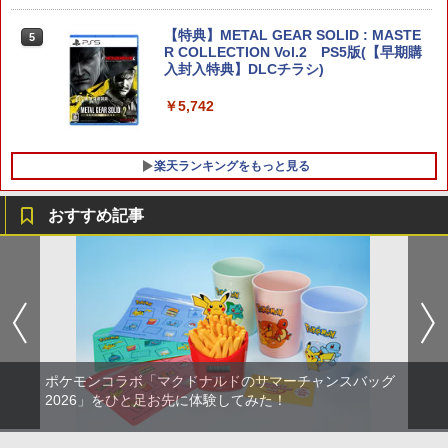
【当店独自で＋P10倍★要エントリー】
5
【Amazon.co.jp限定】劇場版モノノ怪
【中古】[Switch2] ドラゴンクエストVII
5
第三章 蛇神 (オリジナル特典:オリジナル
【特典】METAL GEAR SOLID : MASTE
Reimagined(ドラクエ7 リイマジンド)
5
巾着＋メーカー特典:【坤と離】二振りの
R COLLECTION Vol.2 PS5版(【早期購
スクウェア・エニックス(20260205)
剣、十翼より来たる！スタジオ描き下ろ
入封入特典】DLCチラシ)
しイラストボード付) [DVD]
￥5,080
￥5,742
￥8,800
楽天ランキングをもっと見る
おすすめ記事
GBC用 レトロコレクションケース 5枚
【中古】アナと雪の女王 MovieNEX [ブ
1
1
ゲームボーイ ソフト ケース ゲーム 収納
ルーレイ+DVD+デジタルコピー（クラウ
ケース 高透明 簡単組立 PP素材 日本製 3
ド対応）+MovieNEXワールド] [Blu-ray]
Aカンパニー RCC-GBCASE-5P 【メー
ル便送料無料】
￥1,100
￥880
ポケモンコラボ「マクドナルドのサマーチャンスバッグ
機動戦士ガンダムSEED FREEDOM(通常
2026」をひと足お先に体験してみた！
2
版)【Blu-ray】 [ 矢立肇 ]
3DO ファイアボール【新品】
2