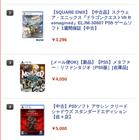
￥6,445
￥7,681
￥7,286
テーブルモード専用 ポータブルUSBハブ
【SQUARE ENIX】【中古品】スクウェ
2
2
劇場版「鬼滅の刃」無限城編 第一章 猗
2
スタンド 2ポート for Nintendo Switch
ア・エニックス『ドラゴンクエストVII R
窩座再来 通常版 [Blu-ray]
2
eimagined』ELJM-30807 PS5 ゲームソ
【純正品】Xbox 充電式バッテリー + US
3
フト 1週間保証【中古】
￥3,964
B-C ケーブル
￥3,980
Nintendo Switch 2(日本語・国内専用)
【純正品】ディスクドライブ(CFI-ZDD1
3
3
￥3,296
J) PlayStation 5
￥2,618
￥55,871
￥11,849
スクウェア・エニックス ドラゴンクエス
劇場版「鬼滅の刃」無限城編 第一章 猗
3
3
トXI 過ぎ去りし時を求めて S【Switch
[メール便OK]【新品】【PS5】メタファ
窩座再来 通常版 [DVD]
3
2】 POTPAANVA [POTPAANVA]
ー：リファンタジオ［PS5版］[在庫品]
【純正品】Xbox ワイヤレス コントロー
4
￥3,523
【純正品】DualSense ワイヤレスコン
ラー (カーボンブラック)
ニンテンドープリペイド番号 9000円|オ
4
4
￥4,920
￥4,050
トローラー ミッドナイト ブラック(CFI-
ンラインコード版
ZCT2J01)
￥8,020
￥9,000
￥10,737
劇場版「鬼滅の刃」無限城編 第一章 猗
ドラゴンクエストXI 過ぎ去りし時を求
4
4
【中古】PS5ソフト アサシン クリード
窩座再来 完全生産限定版 [Blu-ray]
めて S Switch2版
4
【純正品】Xbox Elite ワイヤレス コン
5
シャドウズ スタンダードエディション
トローラー Series 2 Core Edition (ホワ
ニンテンドープリペイド番号 5000円|オ
【佐々店】
5
￥8,698
￥4,930
【純正品】DualSense ワイヤレスコン
イト)
ンラインコード版
5
トローラー(CFI-ZCT2J)
￥5,000
￥18,500
￥5,000
￥10,737