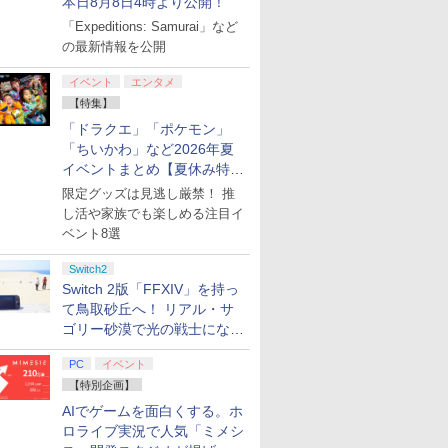
本日8月8日4時より公開！
「Expeditions: Samurai」など
の最新情報を公開
イベント
エンタメ
【特集】
「ドラクエ」「ポケモン」
「ちいかわ」など2026年夏
イベントまとめ【夏休み特
集】
限定グッズは見逃し厳禁！ 推
し活や家族でも楽しめる注目イ
ベント8選
Switch2
Switch 2版「FFXIV」を持っ
て鳥取砂丘へ！ リアル・サ
ゴリー砂漠で光の戦士になっ
てみた
PC
イベント
【特別企画】
AIでゲームを面白くする。ホ
ロライブ実況で人気「ミメシ