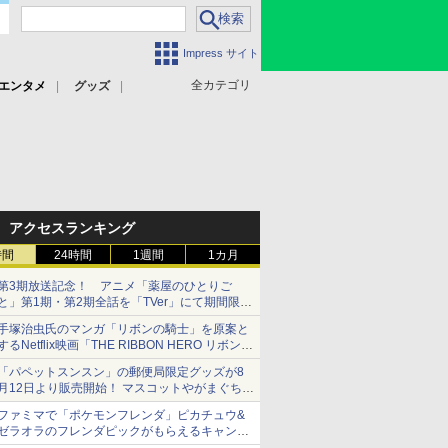
Impress サイト
全カテゴリ
エンタメ
グッズ
アクセスランキング
時間
24時間
1週間
1カ月
第3期放送記念！ アニメ「薬屋のひとりご
と」第1期・第2期全話を「TVer」にて期間限定
で順次無料配信開始
手塚治虫氏のマンガ「リボンの騎士」を原案と
するNetflix映画「THE RIBBON HERO リボンヒ
ーロー」本日配信開始
「パペットスンスン」の郵便局限定グッズが8
月12日より販売開始！ マスコットやがまぐち、
レターセットなどが登場
ファミマで「ポケモンフレンダ」ピカチュウ&
ゼラオラのフレンダピックがもらえるキャンペ
ーン開催！