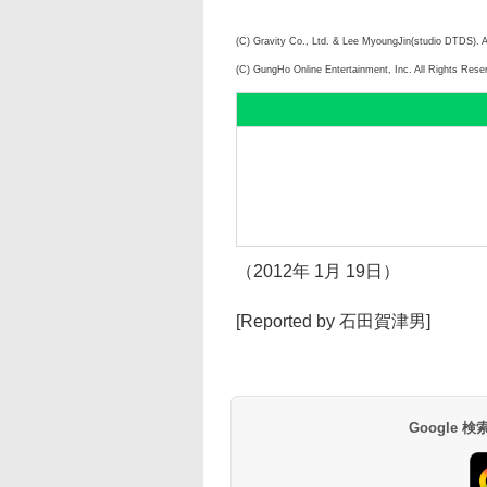
(C) Gravity Co., Ltd. & Lee MyoungJin(studio DTDS). A
(C) GungHo Online Entertainment, Inc. All Rights Rese
（2012年 1月 19日）
[Reported by 石田賀津男]
Google