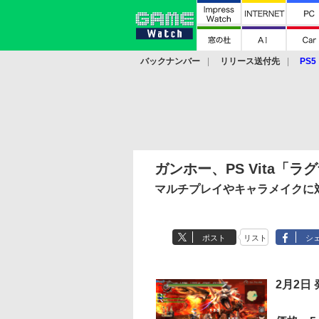
バックナンバー
リリース送付先
PS5
モバイル
eスポーツ
クラウド
PS
ガンホー、PS Vita「
マルチプレイやキャラメイクに
ポスト
リスト
シ
2月2日