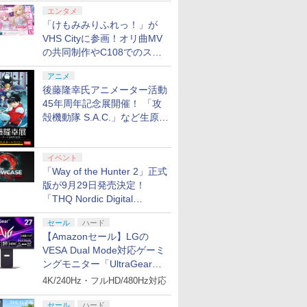
エンタメ
「けもみみりふれっ！」が
VHS Cityに参画！オリ曲MV
の共同制作やC108でのスペ
シャルコラボ広告を掲出
アニメ
後藤隆幸氏アニメーター活動
45年周年記念展開催！ 「攻
殻機動隊 S.A.C.」など生原
画、総作画監督修正が展示
イベント
「Way of the Hunter 2」正式
版が9月29日発売決定！
「THQ Nordic Digital
Showcase 2026」まとめ
セール
ハード
【Amazonセール】LGの
VESA Dual Mode対応ゲーミ
ングモニター「UltraGear
27G850A-B」がお買い得！
4K/240Hz・フルHD/480Hz対応
セール
ハード