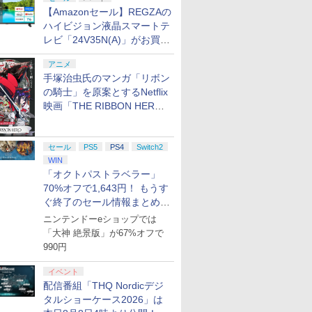
【Amazonセール】REGZAの
ハイビジョン液晶スマートテ
レビ「24V35N(A)」がお買い
得！
アニメ
手塚治虫氏のマンガ「リボン
の騎士」を原案とするNetflix
映画「THE RIBBON HERO
リボンヒーロー」本日配信開
始
セール
PS5
PS4
Switch2
WIN
「オクトパストラベラー」
70%オフで1,643円！ もうす
ぐ終了のセール情報まとめ
【8月8日更新】
ニンテンドーeショップでは
「大神 絶景版」が67%オフで
990円
イベント
配信番組「THQ Nordicデジ
タルショーケース2026」は