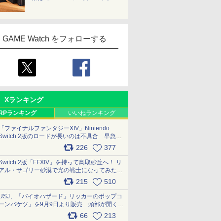
GAME Watch をフォローする
Xランキング
RPランキング
いいねランキング
「ファイナルファンタジーXIV」Nintendo
Switch 2版のロードが長いのは不具合 早急に
アップデートできるよう対応中
226
377
pic.x.com/s9S3nRCAGa
Switch 2版「FFXIV」を持って鳥取砂丘へ！ リ
アル・サゴリー砂漠で光の戦士になってみた
pic.x.com/qyOfL2uv1n
215
510
USJ、「バイオハザード」リッカーのポップコ
ーンバケツ」を9月9日より販売 頭部が開く仕
組み。味は恐怖を堪のう「味噌フレーバー」
66
213
pic.x.com/81MuXGahVM