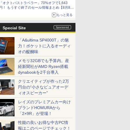
「オクトパストラベラー」70%オフで1,643
円！ もうすぐ終了のセール情報まとめ【8月8日
更新】
もっと見る
ニンテンドーeショップでは「大神 絶景版」が
67%オフで990円
Special Site
「A&ultima SP4000T」の魅
力！ポケットに入るオーディ
オの醍醐味
メモリ32GBでも予算内。産
経新聞社がAMD Ryzen搭載
dynabookを2千台導入
クリエイティブが作った2万
円台の“小さなピュアオーデ
ィオスピーカー”
レイズのプレミアムカー向け
ブランドHOMURAから
「2×9R」が登場！
性能の良いお得な中古PC情
報はこのページでチェック！