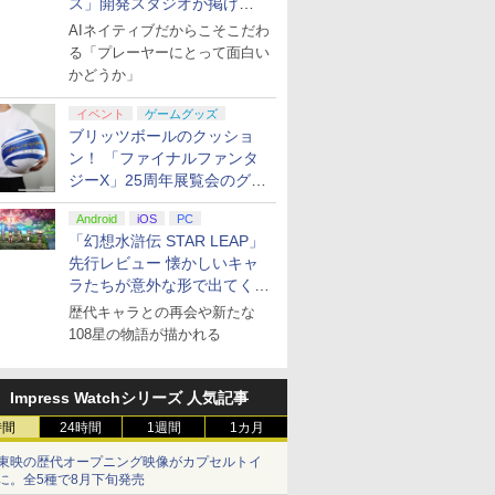
ス」開発スタジオが掲げ
る“AI活用の信念”とは？【講
AIネイティブだからこそこだわ
演レポート】
る「プレーヤーにとって面白い
かどうか」
イベント
ゲームグッズ
ブリッツボールのクッショ
ン！ 「ファイナルファンタ
ジーX」25周年展覧会のグッ
ズ情報が公開
Android
iOS
PC
「幻想水滸伝 STAR LEAP」
先行レビュー 懐かしいキャ
ラたちが意外な形で出てくる
シリーズ完全新作！
歴代キャラとの再会や新たな
108星の物語が描かれる
Impress Watchシリーズ 人気記事
時間
24時間
1週間
1カ月
東映の歴代オープニング映像がカプセルトイ
に。全5種で8月下旬発売