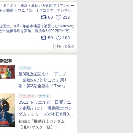
「ぽこポケ」横浜・赤レンガ倉庫でリアルゲー
トが開通！ ワニノコ、ミズゴロウ、アシマリ登
場シーンをレポート pic.x.com/LDgEByVl6D
63
232
任天堂、令和8年熊本地震で被災したSwitch2な
どの無償修理を実施。義援金5,000万円の寄付
も発表 pic.x.com/BAYsMfUfUC
50
109
もっと見る
新記事
アニメ
第3期放送記念！ アニメ
「薬屋のひとりごと」第1
期・第2期全話を「TVer」に
て期間限定で順次無料配信開
エンタメ
アニメ
始
BS12 トゥエルビ「日曜アニ
メ劇場」にて「機動戦士ガン
ダム」シリーズが本日8月9日
から8週連続で放送
初回は「機動戦士ガンダム
【HDリマスター版】」