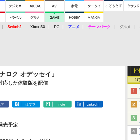
Switch2
Xbox SX
PC
アニメ
テーマパーク
グルメ
 Vita
3DS
アーケード
VR
ラグナロク オデッセイ」
1
対応した体験版を配信
ェア
はてブ
note
LinkedIn
 発売予定