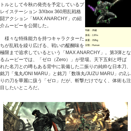
トルとして今秋の発売を予定しているプ
レイステーション 3/Xbox 360用乱戦格
闘アクション「MAX ANARCHY」の紹
介ムービーを公開した。
年齢：26歳
身長：1.97m
様々な特殊能力を持つキャラクターた
体重：152kg
ちが乱戦を繰り広げる、戦いの醍醐味を
分類：Human
極限まで追求しているという「MAX ANARCHY」。第3弾とな
るムービーでは、「ゼロ（Zero）」が登場。天下五剣と呼ば
れた名刀との噂もある背中に装備した二振りの純粋な日本刀、
銘刀「鬼丸/ONI MARU」と銘刀「数珠丸/JUZU MARU」の2ふ
りの刀を華麗に扱う「ゼロ」だが、斬撃だけでなく、体術も注
目したいところだ。