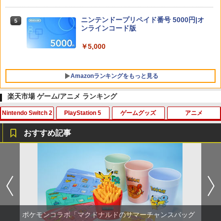
ニンテンドープリペイド番号 5000円|オ
5
ンラインコード版
￥5,000
Amazonランキングをもっと見る
楽天市場 ゲーム/アニメ ランキング
Nintendo Switch 2
PlayStation 5
ゲームグッズ
アニメ
PlayStation 5 デジタル・エディション
【純正品】Xbox ワイヤレス コントロー
劇場版「鬼滅の刃」無限城編 第一章 猗
1
1
1
日本語専用 Console Language: Japan
ラー + USB-C® ケーブル
窩座再来 通常版 [Blu-ray]
おすすめ記事
ese only (CFI-2200B01)
￥8,300
￥3,982
【特典】進撃の巨人3 Switch2版(【早
【特典】BLUE REFLECTION Quartet:
【中古】ファイナルファンタジーXII レ
マクロスプラス MOVIE EDITION【Blu-r
1
1
1
1
￥55,000
期購入封入特典】DLC)
少女たちのキセキ PS5版(【早期購入特
ヴァナント・ウイング
ay】 [ 山崎たくみ ]
典】特別フォトフレーム「Quartet」)
￥8,518
￥596
￥4,070
【純正品】Xbox ワイヤレス コントロー
2
￥6,342
劇場版「鬼滅の刃」無限城編 第一章 猗
Beast of Reincarnation -PS5 【特典】
ラー (ロボット ホワイト)
2
2
窩座再来 通常版 [DVD]
プロダクトコード 封入
￥7,681
ポケモンコラボ「マクドナルドのサマーチャンスバッグ
￥3,523
【中古】PS2 ギャロップレーサー6 −R
￥7,286
2