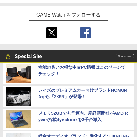
【中古】Nintendo Switch Proコントロ
5
y』Blu-ray（特装限定版）
吾峠呼世晴 ]
￥9,073
【特典】ドラゴンクエストモンスターズ
5
ーラー HAC-A-FSSKA【千葉】保証期間
4 枯れ木の国のビアンカ・フローラ P
1週間【ランクC】
GAME Watch をフォローする
S5版(【早期購入封入特典】冒険スター
￥8,589
￥8,690
トダッシュセット)
￥3,300
￥7,199
Special Site
性能の良いお得な中古PC情報はこのページで
チェック！
レイズのプレミアムカー向けブランドHOMUR
Aから「2×9R」が登場！
メモリ32GBでも予算内。産経新聞社がAMD R
yzen搭載dynabookを2千台導入
総合オーディオブランドに進化するSHANLING