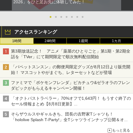
ダービースタリオン2 【Switch2】 POT-
Flow【Blu-ray】 [ ギンツ・ジルバロデ
【特典】真・三國無双2 with 猛将伝 Re
2
2
2026」をひと足お先に体験してみた！
2
evolution− PS2 the Best
P-AB73A
ィス ]
mastered PS5版(【早期購入封入特
典】「赤兎鐙『真・三國無双2』レトロ
￥660
【純正品】Xbox ワイヤレス コントロー
3
スタイル」DLC)
￥8,582
￥4,316
●
●
●
●
●
●
●
ラー (カーボンブラック)
【Amazon.co.jp限定】劇場版モノノ怪
【純正品】ディスクドライブ(CFI-ZDD1
3
3
￥6,358
第三章 蛇神 (Amazon.co.jp限定オリジ
J) PlayStation 5
￥8,020
アクセスランキング
ナル三方背収納ケース付きコレクション)
(オリジナル特典:オリジナル巾着＋メー
[Switch] Pokemon Champions + スタ
￥11,849
3
1時間
24時間
1週間
1カ月
任天堂 マリオカート ワールド【Switch
【楽天ブックス限定先着特典】「超かぐ
カー特典:【坤と離】二振りの剣、十翼よ
3
3
ーターパック（ダウンロード版）※720
2】 BEEPAAAAA [BEEPAAAAA]
や姫！」通常版【Blu-ray】(アクリルコ
り来たる！スタジオ描き下ろしイラスト
【特典】ファイナルファンタジー レゾナ
ポイントまでご利用可
3
第3期放送記念！ アニメ「薬屋のひとりごと」第1期・第2期全
【純正品】Xbox 充電式バッテリー + US
4
ースター) [ 夏吉ゆうこ ]
ボード付) [Blu-ray]
ンス PS5版(【初回封入特典】魔導船＆
B-C ケーブル
話を「TVer」にて期間限定で順次無料配信開始
￥8,960
かけだし騎士の応援パック・かけだし騎
￥980
【純正品】DualSense ワイヤレスコン
4
￥6,800
士のスタートダッシュパック)
￥10,780
トローラー ミッドナイト ブラック(CFI-
「パペットスンスン」の郵便局限定グッズが8月12日より販売開
￥2,618
ZCT2J01)
始！ マスコットやがまぐち、レターセットなどが登場
￥6,526
【中古】グランド・セフト・オートV
￥10,737
ファミマで「ポケモンフレンダ」ピカチュウ&ゼラオラのフレン
4
任天堂 【Switch2】マリオカート ワール
マシンロボ ぶっちぎりバトルハッカーズ
4
劇場版「鬼滅の刃」無限城編 第一章 猗
4
4
【CEROレーティング「Z」】 (「特典」
ダピックがもらえるキャンペーン開催！
ド [BEE-P-AAAAA NSW2 マリオカ-ト
全31話BOXセット ブルーレイ【Blu-ra
窩座再来 完全生産限定版 [Blu-ray]
タイガーシャークマネーカード(「GTAオ
【国内正規品】Thrustmaster スラスト
5
ワ-ルド]
y】
サドン ストライク 5 デラックスエディシ
ンライン」マネー$20万)DLCのプロダク
4
「オクトパストラベラー」70%オフで1,643円！ もうすぐ終了の
マスター TH8S シフター - PC、PS4、P
ョン
￥8,698
トコード 同梱)- PS4
【純正品】DualSense ワイヤレスコン
S5、PS5 Pro、Xbox One、Xbox Serie
セール情報まとめ【8月8日更新】
5
￥8,970
￥7,300
トローラー(CFI-ZCT2J)
s X|S 対応の高精度 H パターン シフター
ニンテンドーeショップでは「大神 絶景版」が67%オフで990円
￥6,628
￥1,598
そらザウルスやギャルきち、団長の吉野家Tシャツも！
￥10,737
￥14,141
「hololive Splash T-Party!」全Tシャツラインナップ公開＆オン
ライン販売開始
Nintendo Switch 2 オールインボックス
『映画 ラブライブ！蓮ノ空女学院スクー
劇場版「鬼滅の刃」無限城編 第一章 猗
5
5
5
もっと見る
ルアイドルクラブ Bloom Garden Part
窩座再来(完全生産限定版)【Blu-ray】 [