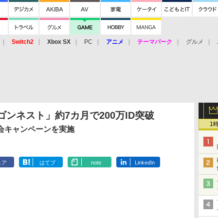
Switch2
Xbox SX
PC
アニメ
テーマパーク
グルメ
 Vita
3DS
アーケード
VR
ドラゴンネスト」約7カ月で200万ID突破
1
会キャンペーンを実施
ェア
はてブ
note
LinkedIn