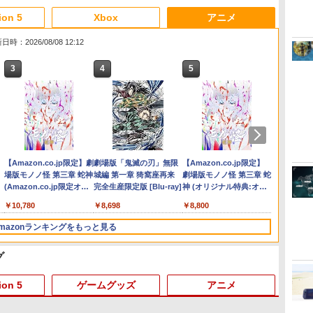
ion 5
Xbox
アニメ
日時：2026/08/08 12:12
3
3
3
3
4
4
4
4
5
5
5
5
6
6
6
6
ー
 -
Nintendo Switch 2(日本
【純正品】ディスクドラ
【純正品】Xbox ワイヤ
【Amazon.co.jp限定】劇
ニンテンドープリペイド
【純正品】DualSense ワ
【純正品】Xbox 充電式
劇場版「鬼滅の刃」無限
ニンテンドープリペイド
【純正品】DualSense ワ
【国内正規品】
【Amazon.co.jp限定】
ニンテ
プレイ
【純正品】
『映画
語・国内専用)
イブ(CFI-ZDD1J)
レス コントローラー (カ
場版モノノ怪 第三章 蛇神
番号 9000円|オンライン
イヤレスコントローラー
バッテリー + USB-C ケー
城編 第一章 猗窩座再来
番号 5000円|オンライン
イヤレスコントローラー
Thrustmaster スラスト
劇場版モノノ怪 第三章 蛇
番号 1
アチケット
イヤレ
空女学
PlayStation 5
ーボンブラック)
(Amazon.co.jp限定オリ
コード版
ミッドナイト ブラック
ブル
完全生産限定版 [Blu-ray]
コード版
(CFI-ZCT2J)
マスター TH8S シフター
神 (オリジナル特典:オリ
コード
ライン
Series 
ルクラブ 
￥55,491
ジナル三方背収納ケース
(CFI-ZCT2J01)
- PC、PS4、PS5、PS5
ジナル巾着＋メーカー特
ワイト)
Party
￥11,980
￥8,020
￥10,780
￥9,000
￥10,737
￥2,618
￥8,698
￥5,000
￥10,737
￥14,141
￥8,800
￥1,000
￥10,00
￥18,50
￥8,589
付きコレクション) (オリ
Pro、Xbox One、Xbox
典:【坤と離】二振りの
定版）
ジナル特典:オリジナル巾
Series X|S 対応の高精度
剣、十翼より来たる！ス
mazonランキングをもっと見る
着＋メーカー特典:【坤と
H パターン シフター
タジオ描き下ろしイラス
離】二振りの剣、十翼よ
トボード付) [DVD]
グ
り来たる！スタジオ描き
下ろしイラストボード付)
[Blu-ray]
ion 5
ゲームグッズ
アニメ