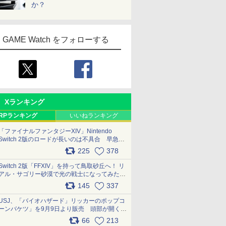
か？
GAME Watch をフォローする
Xランキング
RPランキング
いいねランキング
「ファイナルファンタジーXIV」Nintendo
Switch 2版のロードが長いのは不具合 早急に
アップデートできるよう対応中
225
378
pic.x.com/s9S3nRCAGa
Switch 2版「FFXIV」を持って鳥取砂丘へ！ リ
アル・サゴリー砂漠で光の戦士になってみた
pic.x.com/qyOfL2uv1n
145
337
USJ、「バイオハザード」リッカーのポップコ
ーンバケツ」を9月9日より販売 頭部が開く仕
組み。味は恐怖を堪のう「味噌フレーバー」
66
213
pic.x.com/81MuXGahVM