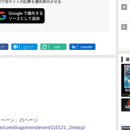
 検索で当サイトの記事を優先表示させる
ェア
はてブ
note
LinkedIn
最
ャンペーン」のページ
ame/core/dragonnest/event/110121_2midcp/