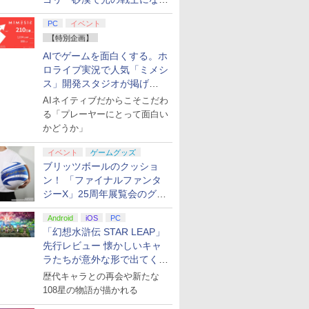
てみた
7
7
7
8
8
8
7
9
9
9
PC
イベント
【特別企画】
AIでゲームを面白くする。ホ
ロライブ実況で人気「ミメシ
ス」開発スタジオが掲げ
る“AI活用の信念”とは？【講
AIネイティブだからこそこだわ
演レポート】
る「プレーヤーにとって面白い
ハザード レクイエ
鬼武者 Way of
O TAS-H-002 イーグレットツーミニバイオレットカラー
無料】劇場版「鬼
【楽天ブックス限定特
【特典】STEINS;GATE
【BLU-R】超かぐや姫！
任天堂 ［Switch2］ゼル
【特典】ACE COMBAT
【中古】 攻殻機動隊
[Switch 2] ぽこ あ ポケモ
【特典】進撃の巨
【ダイヤ・プラチナ
【楽天ブックス限定
かどうか」
tch2版
word(【初回購入封
機本体]
」無限城編 第一章
典】ドンキーコング バナ
RE:BOOT 限定版 PS5
Blu-ray通常版
ダの伝説 ブレス オブ ザ
8: WINGS OF THEVE コ
S.A.C. 2nd GIG Bluーray
ド版）※3,200ポイントまでご利
Switch2版(【早期
様限定！エントリー
特典】「超かぐや姫
】プロダクトコー
来(通常版)
ンザ(「スーパーマリオ」
版(【早期購入同梱特典】
ワイルド Nintendo
レクターズ BOX(【早期
Disc BOX 2 最終巻 / バン
入特典】DLC)
イント10倍！】【新
通常版【Blu-ray】(
8
￥5,780
￥4,400
ray】/アニメーシ
ステッカー2種)
「STEINS;GATE 変移空
Switch2 Edition NXS-P-
購入封入特典】DLC)
ダイビジュアル [Blu-ray]
SIE PS5 プレイステ
リルコースター) [ 
イベント
ゲームグッズ
￥7,902
￥11,033
￥7,958
￥13,370
￥6,044
￥8,518
￥55,150
￥6,800
u-ray]【返品種別
間のオクテット」DLC)
AAAAH
【宅配便出荷】
ョン5 デジタル・エ
うこ ]
ブリッツボールのクッショ
ション 日本語専用
ン！ 「ファイナルファンタ
Console Languag
ジーX」25周年展覧会のグッ
Japanese only CFI-
ズ情報が公開
2200B01 825GB
Android
iOS
PC
「幻想水滸伝 STAR LEAP」
先行レビュー 懐かしいキャ
ラたちが意外な形で出てくる
シリーズ完全新作！
歴代キャラとの再会や新たな
108星の物語が描かれる