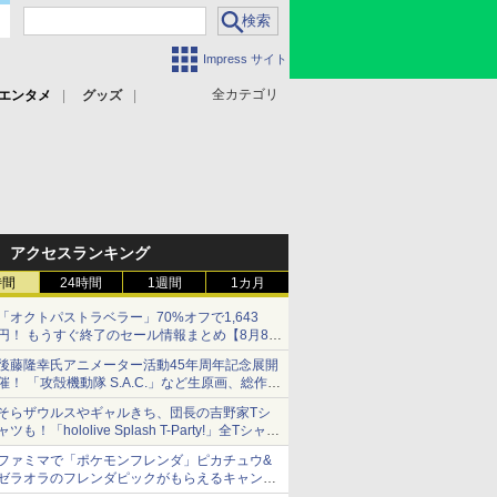
Impress サイト
全カテゴリ
エンタメ
グッズ
アクセスランキング
時間
24時間
1週間
1カ月
「オクトパストラベラー」70%オフで1,643
円！ もうすぐ終了のセール情報まとめ【8月8日
更新】
後藤隆幸氏アニメーター活動45年周年記念展開
ニンテンドーeショップでは「大神 絶景版」が
催！ 「攻殻機動隊 S.A.C.」など生原画、総作画
67%オフで990円
監督修正が展示
そらザウルスやギャルきち、団長の吉野家Tシ
ャツも！「hololive Splash T-Party!」全Tシャツ
ラインナップ公開＆オンライン販売開始
ファミマで「ポケモンフレンダ」ピカチュウ&
ゼラオラのフレンダピックがもらえるキャンペ
ーン開催！