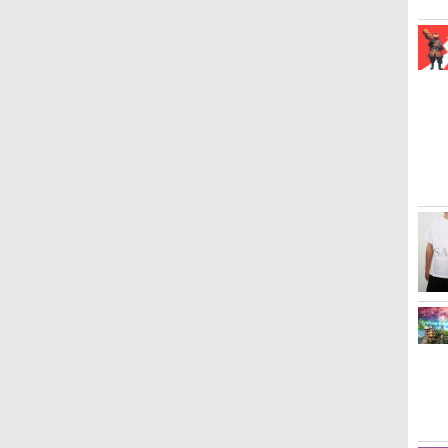
3
3
3
3
4
4
4
4
5
5
5
5
6
6
6
6
ス
【特典あり楽天1位】
シティーズ：スカイライ
【中古】Minecraft (マイ
【中古】【未使用品】ソ
ドラゴンクエストモンス
【楽天ブックス限定特典
[Switch] Nintendo
ミュータント・ニンジ
ゼルダの伝説 ブレス オ
【特典】Beast of
TAITO TAS-L-001 アーケ
ミュータント・タートル
バイオ
【特典】
TAIT
【送料
r
Switch2 ケース キャリン
ン リマスター ジャパン・
ンクラフト) - Switch
ウルフル・ワールド
ターズ4 枯れ木の国のビ
+特典】METAL GEAR
Switch Online + 追加パ
ャ・タートルズ2 2Kレス
ブ ザ ワイルド Nintendo
Reincarnation(【永久封
ードメモリーズVOL.1
ズ 2Kレストア版【Blu-
ム Swi
the S
[ゲーム
滅の刃
グケース ハードケース
スペシャル・エディショ
MovieNEX [DVDのみ]
アンカ・フローラ
SOLID : MASTER
ック個人プラン12か月
トア版【Blu-ray】 [ ブラ
Switch 2 Edition
入特典】プロダクトコー
Lite [イーグレットツー
ray】 [ ブライアン・トッ
入特典
猗窩座再
￥2,910
￥7,759
￥19,60
イ
EVAハードシェル 10ゲー
ン
【Switch2】 POT-P-
COLLECTION Vol.2
（365日間）利用券 （ダ
イアン・トッチ ]
ド)
ミニ用ソフト]
チ ]
ド)
【Blu-
￥2,000
￥5,591
￥2,980
￥7,620
￥6,600
￥5,900
￥3,502
￥7,680
￥7,632
￥6,580
￥4,136
￥7,641
￥4,400
ムカードスロット
ABLCA
PS5版(2連アクリルキー
ウンロード版） ※1,000
ョン[Bl
switch2 収納 Joy-Con収
ホルダー+【早期購入封入
ポイントまでご利用可
A】
納対応 Nintendo
特典】DLCチラシ)
Switch2専用 撥水 ブラッ
ク/ホワイト