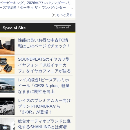
バーガーキング、2026年“ワンパウンダーシリ
ーズ”第3弾「ダーティ ザ・ワンパウンダー」を
8月7日発売
もっと見る
「特製ガーリックマヨソース」を使用した超大
型チーズバーガー
Special Site
性能の良いお得な中古PC情
報はこのページでチェック！
SOUNDPEATSのイヤカフ型
イヤフォン「UU2イヤーカ
フ」をイヤカフマニアが語る
レイズ鍛造1ピースアルミホ
イール「CE28 N-plus」軽量
なままに剛性を向上
レイズのプレミアムカー向け
ブランドHOMURAから
「2×9R」が登場！
総合オーディオブランドに進
化するSHANLINGとは何者