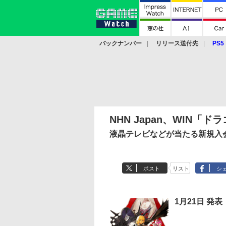
バックナンバー
リリース送付先
PS5
モバイル
eスポーツ
クラウド
PS
NHN Japan、WIN「
液晶テレビなどが当たる新規入
ポスト
リスト
シ
1月21日 発表