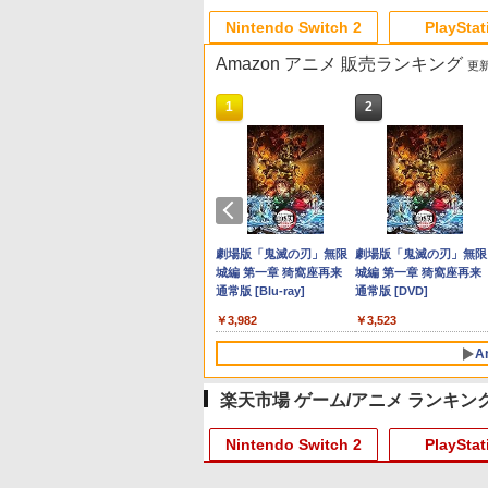
Nintendo Switch 2
PlayStat
Amazon アニメ 販売ランキング
更新
10
10
10
10
1
1
1
1
2
2
2
2
プリペイド
ョン スト
 SE 有線ゲー
に
ニンテンドープリペイド
【Amazon.co.jp限定】
8BitDo M30 Xboxシリー
【Amazon.co.jp限定】
スプラトゥーン レイダー
PlayStation 5 デジタル・
【純正品】Xbox ワイヤ
劇場版「鬼滅の刃」無限
スプラトゥーン レイダ
Beast of Reincarnation
【純正品】Xbox ワイヤ
劇場版「鬼滅の刃」無限
オンライン
00円 |オ
 XBOX
Blu-ray]
番号 3000円|オンライン
Logicool G ハンコン
ズX | S、Xbox One、お
劇場版「僕の心のヤバイ
ス|オンラインコード版
エディション 日本語専用
レス コントローラー +
城編 第一章 猗窩座再来
ス -Switch2
PS5 【特典】プロダクト
レス コントローラー (ロ
城編 第一章 猗窩座再来
ド版
OX One
コード版
G923 グランツーリスモ7
よびWindowsの有線コン
やつ」 Blu-
Console Language:
USB-C® ケーブル
通常版 [Blu-ray]
コード 封入
ボット ホワイト)
通常版 [DVD]
￥5,832
￥6,446
11用 PCコ
Forza Horizon 6 G923d
トローラー 6ボタンレイ
ray（Amazon.co.jp特
Japanese only (CFI-
￥3,000
￥38,800
￥4,590
￥8,800
￥55,000
￥8,300
￥3,982
￥7,286
￥7,681
￥3,523
ゲームパッ
アウト - 正式にライセン
典：Blu-rayスリーブケー
2200B01)
ェクトステ
スされています
ス） [Blu-ray]
A
mオーディ
き
楽天市場 ゲーム/アニメ ランキン
Nintendo Switch 2
PlayStat