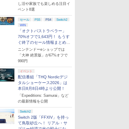
し活や家族でも楽しめる注目イ
ベント8選
セール
PS5
PS4
Switch2
WIN
7
7
7
7
8
8
8
8
9
9
9
9
「オクトパストラベラー」
70%オフで1,643円！ もうす
ぐ終了のセール情報まとめ
【8月8日更新】
ニンテンドーeショップでは
「大神 絶景版」が67%オフで
990円
ンドープリペイド
ステーション スト
Xbox Elite ワ
 ラブライブ！蓮ノ
ぽこ あ ポケモン エキス
PlayStation 5 デジタル・
GameSir G7 HE 有線ゲー
劇場版「鬼滅の刃」無限
ニンテンドープリペイド
プレイステーション スト
HyperX Clutch Gladiate
【Amazon.co.jp限定】劇
ニンテンドープリペ
プレイステーション 
GameSir G7 SE 
ヤマトよ永遠に
イベント
000円|オンライン
 10,000円|オン
ス コントローラー
院スクールアイド
パンションパス|オンライ
エディション 日本語専用
ムコントローラー XBOX
城編 第一章 猗窩座再来
番号 500円|オンラインコ
アチケット 3,000円|オン
Xbox公式ライセンス ゲ
場版モノノ怪 第三章 蛇神
番号 2000円|オンラ
アチケット 15,000円
ムコントローラー XB
REBEL3199 7 [Blu-r
配信番組「THQ Nordicデジ
版
コード版
2 Core Edition (ホ
Bloom Garden
ンコード版
(CFI-2200B01) + ディス
Series X|S XBOX One
完全生産限定版 [DVD]
ード版
ラインコード版
ーミング コントローラー
(オリジナル特典:オリジ
コード版
ンラインコード版
Series X|S XBOX O
￥8,760
』Blu-ray（特装限
クドライブ(CFI-ZDD1J)
Windows 10/11用 PCコ
有線 日本正規代理店品
ナル巾着＋メーカー特典:
Windows 10/11用 
タルショーケース2026」は
0
0
￥4,400
￥66,980
￥7,999
￥7,828
￥500
￥3,000
￥4,980
￥9,900
￥2,000
￥15,000
￥6,499
セット
ントローラーゲームパッ
6L366AA
【坤と離】二振りの剣、
ントローラーゲーム
本日8月8日4時より公開！
ド ホール効果スティック
十翼より来たる！スタジ
ド ホールエフェクト
「Expeditions: Samurai」など
付きビデオゲームコント
オ描き下ろしイラストボ
ィックと3.5mmオ
の最新情報を公開
ローラー（ブラック）
ード付) [Blu-ray]
オジャック付き
Switch2
Switch 2版「FFXIV」を持っ
て鳥取砂丘へ！ リアル・サ
ゴリー砂漠で光の戦士になっ