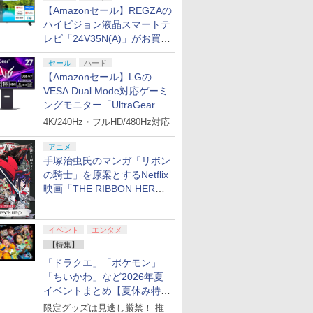
【Amazonセール】REGZAの
ハイビジョン液晶スマートテ
レビ「24V35N(A)」がお買い
得！
セール
ハード
【Amazonセール】LGの
VESA Dual Mode対応ゲーミ
ングモニター「UltraGear
27G850A-B」がお買い得！
4K/240Hz・フルHD/480Hz対応
アニメ
手塚治虫氏のマンガ「リボン
の騎士」を原案とするNetflix
映画「THE RIBBON HERO
リボンヒーロー」本日配信開
始
イベント
エンタメ
【特集】
「ドラクエ」「ポケモン」
「ちいかわ」など2026年夏
イベントまとめ【夏休み特
集】
限定グッズは見逃し厳禁！ 推