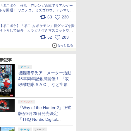
「ぽこポケ」横浜・赤レンガ倉庫でリアルゲー
トが開通！ ワニノコ、ミズゴロウ、アシマリ登
場シーンをレポート pic.x.com/LDgEByVl6D
63
230
【ぽこポケ】「ぽこ あ ポケモン」新グッズを撮
り下ろしで紹介 カラビナ付きマスコットやス
クエアポーチが仲間入り
52
283
pic.x.com/XmVAgBxaW5
もっと見る
新記事
アニメ
後藤隆幸氏アニメーター活動
45年周年記念展開催！ 「攻
殻機動隊 S.A.C.」など生原
画、総作画監督修正が展示
イベント
「Way of the Hunter 2」正式
版が9月29日発売決定！
「THQ Nordic Digital
Showcase 2026」まとめ
セール
ハード