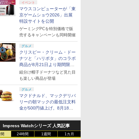
イベント
マウスコンピューターが「東
京ゲームショウ2026」出展
特設サイトを公開
ゲーミングPCを特別価格で販
売するキャンペーンも同時開催
グルメ
クリスピー・クリーム・ドー
ナツと「ハリポタ」のコラボ
商品が8月21日より期間限定
で発売
組分け帽子ドーナツなど見た目
も楽しい商品が登場
グルメ
マクドナルド、マックデリバ
リーの朝マックの最低注文料
金が500円値上げ。8月18日
より1,500円から受付
Impress Watchシリーズ 人気記事
時間
24時間
1週間
1カ月