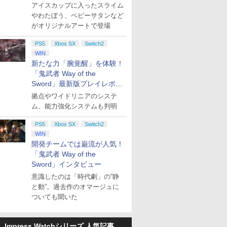
QUEST」第2弾が本日発売
4523052030185
アイスカップに入ったスライム
やわたぼう、ベビーサタンなど
がオリジナルアートで登場
PS5
Xbox SX
Switch2
WIN
新たな力「腕覚醒」を体験！
「鬼武者 Way of the
Sword」最新版プレイレポー
ト
拠点やワイドリニアのシステ
ム、能力強化システムも判明
PS5
Xbox SX
Switch2
WIN
開発チームでは巌流が人気！
「鬼武者 Way of the
Sword」インタビュー
意識したのは「時代劇」の“静
と動”。過去作のオマージュに
ついても聞いた
Impress Watchシリーズ 人気記事