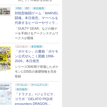
H パターン シフター
ック付きビデオゲー
ントローラー（ブラ
PS5
PC
本日発売
ク）
対戦型格闘ゲーム「MARVEL
7
8
9
闘魂」本日発売。マーベルを
代表するヒーローやヴィラン
たちが登場
「GUILTY GEAR」などの格ゲ
ーを手掛けるアークシステムワ
7
7
7
7
8
8
8
8
9
9
9
9
ークスが開発
エンタメ
本日発売
on.co.jp限定】劇
『映画 ラブライブ！蓮ノ
劇場版「鬼滅の刃」無限
劇場版モノノ怪 第三
「ポケモン」の書籍「ポケモ
ノ怪 第三章 蛇神
空女学院スクールアイド
城編 第一章 猗窩座再来
神 [Blu-ray]
ン公式ぜんこく図鑑 1996-
ナル特典:オリジ
ルクラブ Bloom Garden
完全生産限定版 [DVD]
￥9,900
2026」本日発売
着＋メーカー特典:
Party』Blu-ray（特装限
￥8,589
￥7,828
離】二振りの剣、
定版）
シリーズ30年間で登場したポケ
ヤ・プラチナ会員
s Spider-Man 2
ンク PCエンジン
【Blu−ray】輪る
SanDisk サンディスク
【PowerA 公式ストア】
太鼓の達人 マイバチ用ケ
Mr.エアブラシスタンド 模
【楽天ブックス限定特
【中古】DEATH
Switch2 ケース 即納 スイ
【中古】輪るピングドラ
Nintendo Switch 2 
DEATH STRANDING
[Switch] ポケット
【中古】 ズートピア 
り来たる！スタジ
モン1,025匹の基礎情報を完全
！エントリーでポ
ド ゲームソフト
ドラム 6 特典
microSD Express Card
パワーエー チャージング
ース SSS
型用塗装用具 PS231
典】ファイアーエムブレ
STRANDING 2： ON
ッチ2 Nintendo Switch
ム 8（期間限定
コントローラー
ON THE BEACH
ター スカーレット・
ンタル落ち] [Blu-ray
下ろしイラストボ
収録
10倍！】【新品】
】
解説書・特集本・ポ
256GB for Nintendo
ステーション for
ム 万紫千紅(アクリルパズ
THE BEACHソフト:プレ
Lite 対応 スイッチ スイッ
版）/Blu−ray
オレット ゼロの秘宝
ルーレイ]
Blu-ray]
￥1,780
￥1,202
￥9,980
￥4,889
do Switch2 ゲー
ド3枚付 / 幾原邦
Switch 2 BEE-A-SD01A
PlayStation Portal™ リ
ルブロック（キーホルダ
イステーション5ソフト／
チツー ニンテンドー カバ
Disc/KIXA-90139
ウンロード版）※3,2
￥9,800
￥4,400
￥9,980
￥4,480
￥1,100
￥1,770
￥3,500
￥1,900
 マリオカート ワ
督】
Switch2 microSDカード
モートプレイヤー with ル
ーチェーン付）)
アクション・ゲーム
ー ポーチ キャリングケー
イントまでご利用可
アパレル
ゲームグッズ
EE-P-AAAAA
microSD Express
メクトラ【PlayStation®
ス 新型 ジョイコン ソフ
本日発売
ndo Switch 2 専
Nintendo任天堂ライセン
公式ライセンス商品】送
ト ケーブルなど 収納可能
「ドラクエ」×ジェラピケ、
ス 高速転送 UHS-I互換 ゲ
料無料 国内2年保証
ギフト プレゼント シンプ
コラボ「GELATO PIQUE
ーム保存 メモリーカード
ル 無地 黒 ピンク 黄色 赤
encounters DRAGON
国内正規品
青 送料無料