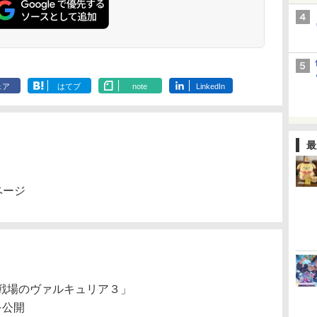
ェア
はてブ
note
LinkedIn
最
ページ
P「戦場のヴァルキュリア３」
を公開