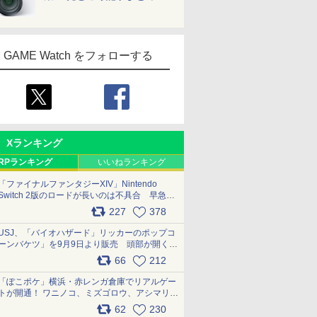
GAME Watch をフォローする
Xランキング
RPランキング
いいねランキング
「ファイナルファンタジーXIV」Nintendo
Switch 2版のロードが長いのは不具合 早急に
アップデートできるよう対応中
227
378
pic.x.com/s9S3nRCAGa
USJ、「バイオハザード」リッカーのポップコ
ーンバケツ」を9月9日より販売 頭部が開く仕
組み。味は恐怖を堪のう「味噌フレーバー」
66
212
pic.x.com/81MuXGahVM
「ぽこポケ」横浜・赤レンガ倉庫でリアルゲー
トが開通！ ワニノコ、ミズゴロウ、アシマリ登
場シーンをレポート pic.x.com/LDgEByVl6D
62
230