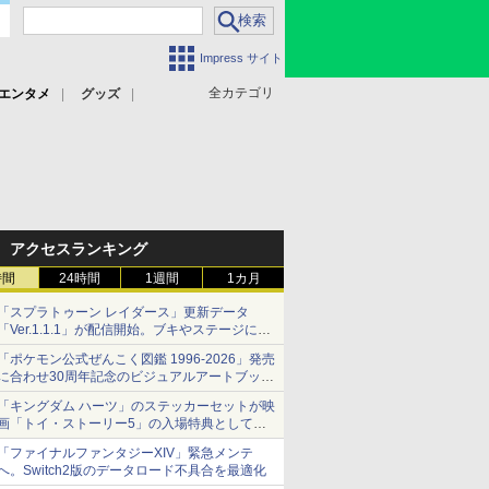
Impress サイト
全カテゴリ
エンタメ
グッズ
アクセスランキング
時間
24時間
1週間
1カ月
「スプラトゥーン レイダース」更新データ
「Ver.1.1.1」が配信開始。ブキやステージに関
する不具合を修正
「ポケモン公式ぜんこく図鑑 1996-2026」発売
に合わせ30周年記念のビジュアルアートブック
3冊同時発売が決定
「キングダム ハーツ」のステッカーセットが映
画「トイ・ストーリー5」の入場特典として配
布決定！
「ファイナルファンタジーXIV」緊急メンテ
本日8月7日より先着・数量限定で配布
へ。Switch2版のデータロード不具合を最適化