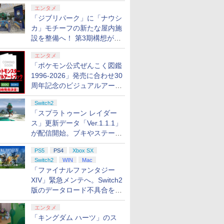
ロする夏のスパークル」がス
エンタメ
タート
「ジブリパーク」に「ナウシ
カ」モチーフの新たな屋内施
設を整備へ！ 第3期構想が公
開
エンタメ
「ポケモン公式ぜんこく図鑑
1996-2026」発売に合わせ30
周年記念のビジュアルアート
ブック3冊同時発売が決定
Switch2
「スプラトゥーン レイダー
ス」更新データ「Ver.1.1.1」
が配信開始。ブキやステージ
に関する不具合を修正
PS5
PS4
Xbox SX
Switch2
WIN
Mac
「ファイナルファンタジー
XIV」緊急メンテへ。Switch2
版のデータロード不具合を最
適化
エンタメ
「キングダム ハーツ」のス