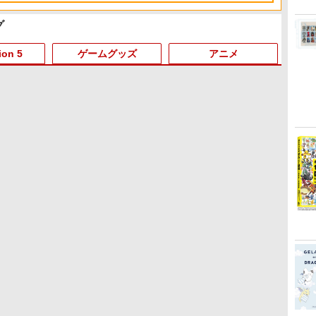
グ
3
4
5
6
ion 5
ゲームグッズ
アニメ
3
3
3
3
4
4
4
4
5
5
5
5
6
6
6
6
劇場版「鬼滅の刃」無限
劇場版「鬼滅の刃」無限
【Amazon.co.jp限定】
【Amaz
城編 第一章 猗窩座再来
城編 第一章 猗窩座再来
劇場版モノノ怪 第三章 蛇
場版モノ
通常版 [DVD]
完全生産限定版 [Blu-ray]
神 (オリジナル特典:オリ
(オリジ
ジナル巾着＋メーカー特
ナル巾
￥3,523
￥8,698
￥8,800
￥9,900
典:【坤と離】二振りの
【坤と
ラ
る
ELDEN RING Tarnished
【中古】PS5 Demon’s
【中古】乙女的恋革命★
【中古】【Blu－ray】輪
任天堂 ファイアーエムブ
【SALE・大幅値下げ・
【即日出荷】ゲーム用ア
【中古】【Blu－ray】輪
【ホリ公式】【任天堂ラ
ソニー・インタラクティ
SteamDeck用 本体分解
【中古】【Blu−ray】輪
【ダイ
Marvel'
天の声バ
【中古】
剣、十翼より来たる！ス
十翼よ
Edition Switch2版
Souls
ラブレボ!!
るピングドラム 3 特典
レム 万紫千紅【Switch
新品・未開封品】三國志8
ナログスティックカバー
るピングドラム 2 特典
イセンス商品】 スプラト
ブエンタテインメント
工具セット ネジ・工具9
るピングドラム 5 特典
様限定
Huカー
ピング
タジオ描き下ろしイラス
オ描き
￥4,011
ポ
CD・解説書・特集本・ポ
2】 BEEPAACSA
REMAKE PS5 【ポスト
すやすや コリラックマ ア
CD・解説書・特集本・ポ
ゥーン レイダース ワイヤ
【PS5】Marvel’s Spider-
点 ネジ8本セット
CD・解説書・特集本・ポ
イント
【中古
CD・
トボード付) [DVD]
ード付) [
￥8,298
￥3,103
￥605
単
邦
ストカード3枚付 / 幾原邦
[BEEPAACSA]
投函】 ※早期購入なし ※
ローン ALG-
ストカード3枚付 / 幾原邦
レスホリパッド TURBO
Man 2 通常版 [ECJS-
ストカード3枚付 / 幾原邦
Ninten
ストカー
￥385
￥8,970
￥3,300
￥972
￥660
￥8,980
￥3,980
￥1,180
￥660
￥9,020
￥1,180
￥990
彦【監督】
セール品のため、返品及
NS2CAKKZZ
彦【監督】
for Nintendo Switch 2
00035 PS5 マーベルスパ
彦【監督】
ムソフト
彦【監
テ
び製品保証の対象外とな
おすすめ Switch スイッ
イダーマン2 ツウジョウ]
ールド B
ります。
チ コントローラー 無線
【MARVELCorner】
（Ninte
連射 連射ホールド 連射機
用）
能 背面ボタン 充電 スプ
ラレイダース スプラ