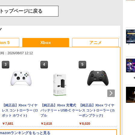
トップページに戻る
グ
ion 5
Xbox
アニメ
：2026/08/07 12:12
3
3
3
4
4
4
5
5
5
6
6
6
ー
 -
Nintendo Switch 2(日本
【純正品】ディスクドラ
【純正品】Xbox ワイヤ
ニンテンドープリペイド
【純正品】DualSense ワ
【純正品】Xbox 充電式
ニンテンドープリペイド
【純正品】DualSense ワ
【純正品】Xbox ワイヤ
ニンテ
プレイ
【純正品】
語・国内専用)
イブ(CFI-ZDD1J)
レス コントローラー (ロ
番号 9000円|オンライン
イヤレスコントローラー
バッテリー + USB-C ケー
番号 5000円|オンライン
イヤレスコントローラー
レス コントローラー (カ
番号 1
アチケット
イヤレ
PlayStation 5
ボット ホワイト)
コード版
ミッドナイト ブラック
ブル
コード版
(CFI-ZCT2J)
ーボンブラック)
コード
ライン
Series 
￥55,871
(CFI-ZCT2J01)
ワイト)
￥11,849
￥7,681
￥9,000
￥10,737
￥2,618
￥5,000
￥10,737
￥8,020
￥1,000
￥10,00
￥18,75
mazonランキングをもっと見る