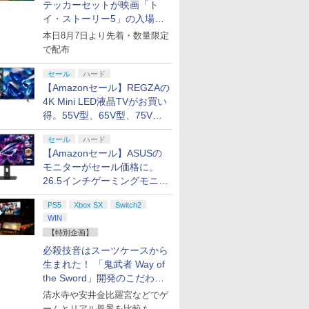
テッカーセットが映画「ト
イ・ストーリー5」の入場特
典として配布決定！
本日8月7日より先着・数量限定
で配布
セール
ハード
【Amazonセール】REGZAの
4K Mini LED液晶TVがお買い
得。55V型、65V型、75V型
の2026年モデルがラインナ
セール
ハード
ップ
7
7
7
8
8
8
9
9
9
【Amazonセール】ASUSの
モニターがセール価格に。
26.5インチゲーミングモニタ
ー「ROG Strix OLED
PS5
Xbox SX
Switch2
XG27ACDMS」限定モデルも
WIN
お買い得
【特別企画】
ンドープリペイド
ステーション スト
Xbox Elite ワ
ニンテンドープリペイド
PlayStation 5 デジタル・
【国内正規品】
ぽこ あ ポケモン エキス
プレイステーション スト
Xbox プリペイドカード
ニンテンドープリペ
プレイステーション 
GameSir G7 HE 有
必殺技音はスーツケースから
000円|オンライン
 10,000円|オン
ス コントローラー
番号 500円|オンラインコ
エディション 日本語専用
Thrustmaster スラスト
パンションパス|オンライ
アチケット 3,000円|オン
2,000円 デジタルコード
番号 2000円|オンラ
アチケット 15,000円
ームコントローラー
生まれた！ 「鬼武者 Way of
版
コード版
2 Core Edition (ホ
ード版
(CFI-2200B01) + ディス
マスター TH8S シフター
ンコード版
ラインコード版
【旧 Xbox ギフトカー
コード版
ンラインコード版
XBOX Series X|S X
クドライブ(CFI-ZDD1J)
- PC、PS4、PS5、PS5
ド】 [オンラインコード]
One Windows 10/1
the Sword」開発のこだわり
0
3
￥500
￥66,849
￥14,141
￥4,400
￥3,000
￥2,000
￥2,000
￥15,000
現在在庫切れです。
セット
Pro、Xbox One、Xbox
PCコントローラー
を目撃！
清水寺や安井金比羅宮などでゲ
Series X|S 対応の高精度
パッド ホール効果ス
ームとリアル風景を比較も