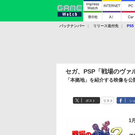
バックナンバー
リリース送付先
PS5
モバイル
eスポーツ
クラウド
PS
セガ、PSP「戦場のヴァ
「本拠地」を紹介する映像を公
ポスト
リスト
シ
1