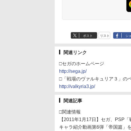
ポスト
リスト
シ
関連リンク
□セガのホームページ
http://sega.jp/
□「戦場のヴァルキュリア３」の
http://valkyria3.jp/
関連記事
□関連情報
【2011年1月17日】セガ、PS
キャラ紹介動画第6弾「帝国篇」