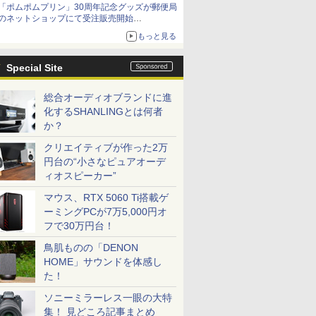
「ポムポムプリン」30周年記念グッズが郵便局
のネットショップにて受注販売開始
「おもちもちもちクッション」など今年だけの
もっと見る
限定商品が登場
Special Site
総合オーディオブランドに進
化するSHANLINGとは何者
か？
クリエイティブが作った2万
円台の“小さなピュアオーデ
ィオスピーカー”
マウス、RTX 5060 Ti搭載ゲ
ーミングPCが7万5,000円オ
フで30万円台！
鳥肌ものの「DENON
HOME」サウンドを体感し
た！
ソニーミラーレス一眼の大特
集！ 見どころ記事まとめ