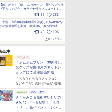
【ぽこポケ】「ぽこ あ ポケモン」新グッズを撮
り下ろしで紹介 カラビナ付きマスコットやス
クエアポーチが仲間入り
52
283
pic.x.com/XmVAgBxaW5
任天堂、令和8年熊本地震で被災したSwitch2な
どの無償修理を実施。義援金5,000万円の寄付
も発表 pic.x.com/BAYsMfUfUC
49
106
もっと見る
新記事
エンタメ
「ポムポムプリン」30周年記
念グッズが郵便局のネットシ
ョップにて受注販売開始
「おもちもちもちクッション」
など今年だけの限定商品が登場
Android
iOS
PC
さくらみこ＆星街すいせいの
★5メンバーも登場！「ホロ
ドリ」、新イベント「シンク