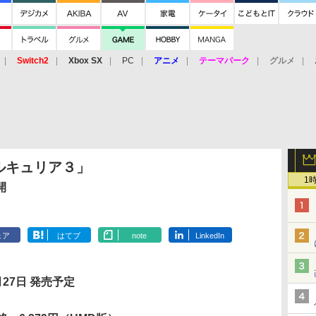
Switch2
Xbox SX
PC
アニメ
テーマパーク
グルメ
 Vita
3DS
アーケード
VR
ルキュリア３」
1
開
ェア
はてブ
note
LinkedIn
月27日 発売予定