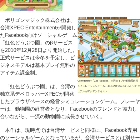
ポリゴンマジック株式会社は、
台湾XPEC Entertainmentが開発し
たFacebook向けソーシャルゲーム
「虹色どうぶつ園」のβサービス
を2010年12月28日より開始した。
正式サービスは今冬を予定し、ビ
ジネスモデルは基本プレイ無料の
アイテム課金制。
CrowdStarの「Zoo Paradise」と同タイプの動物園経営
「虹色どうぶつ園」は、台湾の
シミュレーションゲーム。美人秘書やかわいらしいビジ
ュアルがアジアンテイスト
独立系デベロッパーXPECが開発
したブラウザベースの経営シミュレーションゲーム。プレーヤ
ーは、動物園の経営者となり、Facebookのフレンドと協力し
合いながら、一流の動物園に成長させていく。
本作は、現時点では台湾サービスと同様に、Facebook専用
のソーシャルゲームとなっているが、台湾サービスとは別サー