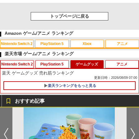
トップページに戻る
Amazon ゲーム/アニメ ランキング
Nintendo Switch 2
PlayStation 5
Xbox
アニメ
楽天市場 ゲーム/アニメ ランキング
Nintendo Switch 2
PlayStation 5
ゲームグッズ
アニメ
スプラトゥーン レイダース|オンライン
PlayStation 5 デジタル・エディション
【純正品】Xbox ワイヤレス コントロー
劇場版「鬼滅の刃」無限城編 第一章 猗
1
1
1
1
楽天 ゲームグッズ 売れ筋ランキング
コード版
日本語専用 Console Language: Japan
ラー + USB-C® ケーブル
窩座再来 通常版 [Blu-ray]
更新日時：2026/08/09 07:00
ese only (CFI-2200B01)
￥5,832
￥8,300
￥3,982
楽天ランキングをもっと見る
Switch2 保護フィルム スイッチ2 保護フ
【楽天ブックス限定特典+特典】空の軌
1
1
￥55,000
ィルム switch2 フィルム Switch2 ガラ
跡 the 2nd PS5版(DLCチラシ：NEOブ
スフィルム スイッチ2 フィルム ガイド
レイサー・アガット+【早期購入外付特
おすすめ記事
貼り付け キット カバー Switch 2 本体
典】DLCチラシ)
【純正品】Xbox ワイヤレス コントロー
2
アクセサリー Nintendo Switch2 ケース
スプラトゥーン レイダース -Switch2
劇場版「鬼滅の刃」無限城編 第一章 猗
Beast of Reincarnation -PS5 【特典】
ラー (ロボット ホワイト)
2
2
2
可 透明 ブルーライト カット 99％ FIRM
￥7,480
窩座再来 通常版 [DVD]
プロダクトコード 封入
E
￥6,449
￥7,681
￥3,523
￥7,286
￥1,000
【特典】グランド・セフト・オートVI