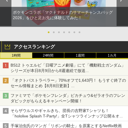
2
(コードインボックス版、配送日：2026
【純正品】Xbox ワイヤレス コントロー
3
年11月12日、プレイ開始日：2026年11
ラー (カーボンブラック)
ポケモンコラボ「マクドナルドのサマーチャンスバッグ
Nintendo Switch2 ケース EVA キャリン
月19日)(【初回購入封入特典】ヴィンテ
2
Nintendo Switch 2(日本語・国内専用)
【Amazon.co.jp限定】劇場版モノノ怪
【純正品】ディスクドライブ(CFI-ZDD1
3
3
3
2026」をひと足お先に体験してみた！
グケース 耐衝撃 大容量収納 Switch 保護
ージ・バイスシティパック)
第三章 蛇神 (Amazon.co.jp限定オリジ
J) PlayStation 5
￥8,020
ケース 収納バッグ ニンテンドー スイッ
ナル三方背収納ケース付きコレクション)
￥56,068
チ2 収納バッグ キャリーケース 保護 ゲ
￥8,329
(オリジナル特典:オリジナル巾着＋メー
￥11,849
●
●
●
●
●
●
●
ームカード
カー特典:【坤と離】二振りの剣、十翼よ
り来たる！スタジオ描き下ろしイラスト
【純正品】Xbox 充電式バッテリー + US
4
￥1,078
ボード付) [Blu-ray]
アクセスランキング
B-C ケーブル
ソニー・インタラクティブエンタテイン
3
【純正品】DualSense ワイヤレスコン
ニンテンドープリペイド番号 9000円|オ
4
4
メント 【PS5】ディスクドライブ [CFI-Z
￥10,780
1時間
24時間
1週間
1カ月
トローラー ミッドナイト ブラック(CFI-
ンラインコード版
￥2,618
DD1J PS5 ディスクドライブ]
ZCT2J01)
Switch 2 ACアダプター 充電器 PD規格
BS12 トゥエルビ「日曜アニメ劇場」にて「機動戦士ガンダム」
3
￥9,000
60W急速充電 TVモード対応 両端Type-C
シリーズが本日8月9日から8週連続で放送
￥11,980
￥10,737
PSE認証済み Switch 1/2＆Switch Lite
初回は「機動戦士ガンダム【HDリマスター版】」
劇場版「鬼滅の刃」無限城編 第一章 猗
4
＆Switch oled 有機elモデル スマートフ
「オクトパストラベラー」70%オフで1,643円！ もうすぐ終了の
窩座再来 完全生産限定版 [Blu-ray]
【国内正規品】Thrustmaster スラスト
ォン ノートPC その他機器対応
5
セール情報まとめ【8月8日更新】
マスター TH8S シフター - PC、PS4、P
ニンテンドープリペイド番号 5000円|オ
5
ニンテンドーeショップでは「大神 絶景版」が67%オフで990円
【新品】【PS5HD】NOLVA Mechanical
￥8,698
4
【純正品】DualSense ワイヤレスコン
S5、PS5 Pro、Xbox One、Xbox Serie
ンラインコード版
5
￥2,980
ファミマで「ポケモンフレンダ」ピカチュウ&ゼラオラのフレン
All-Button ArcadeController for PlayS
トローラー(CFI-ZCT2J)
s X|S 対応の高精度 H パターン シフター
ダピックがもらえるキャンペーン開催！
tation5／Windows PC[在庫品]
￥5,000
￥10,737
￥14,141
そらザウルスやギャルきち、団長の吉野家Tシャツも！
￥14,660
Nintendo Switch Sports Resort
「hololive Splash T-Party!」全Tシャツラインナップ公開＆オン
『映画 ラブライブ！蓮ノ空女学院スクー
4
5
ルアイドルクラブ Bloom Garden Part
ライン販売開始
手塚治虫氏のマンガ「リボンの騎士」を原案とするNetflix映画
y』Blu-ray（特装限定版）
￥6,270