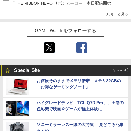
「THE RIBBON HERO リボンヒーロー」本日配信開始
アストロボット
5
￥8,589
もっと見る
￥4,968
【送料無料・発売日前日出荷・新品】Ni
5
GAME Watch をフォローする
ntendo Switch 2 The Elder Scrolls IV:
Oblivion Remastered - Deluxe Edition
(8月11日発売)020196 オブリビオン
￥6,800
Special Site
お値段そのままでメモリ倍増！メモリ32GBの
「お得なゲーミングノート」
ハイグレードテレビ「TCL Q7D Pro」。圧巻の
色彩美で映画＆ゲームが極上体験に
ソニーミラーレス一眼の大特集！ 見どころ記事
まとめ