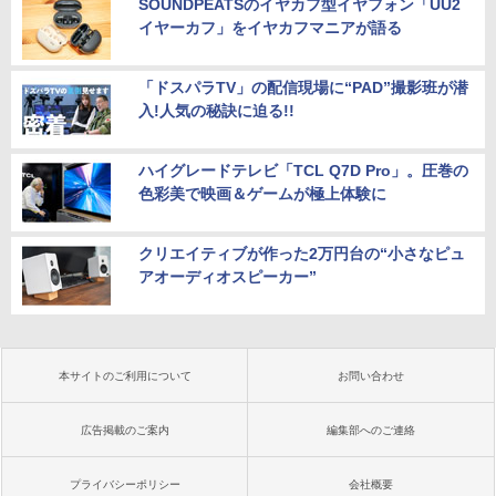
SOUNDPEATSのイヤカフ型イヤフォン「UU2
イヤーカフ」をイヤカフマニアが語る
「ドスパラTV」の配信現場に“PAD”撮影班が潜
入!人気の秘訣に迫る!!
ハイグレードテレビ「TCL Q7D Pro」。圧巻の
色彩美で映画＆ゲームが極上体験に
クリエイティブが作った2万円台の“小さなピュ
アオーディオスピーカー”
本サイトのご利用について
お問い合わせ
広告掲載のご案内
編集部へのご連絡
プライバシーポリシー
会社概要