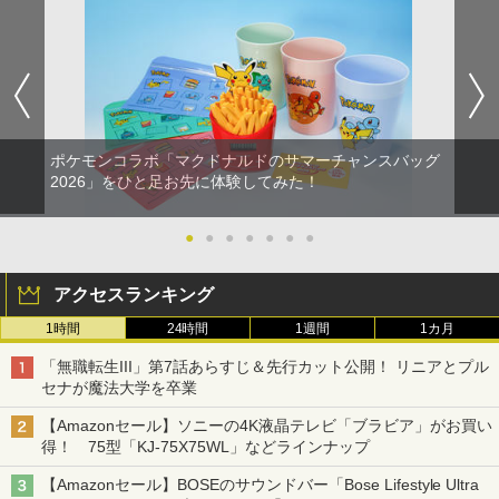
￥3,964
[Switch 2] スプラトゥーン レイダース
【SONYライセンス商品】DualSense?
NewスーパーマリオブラザーズWii ノコ
【中古】ズートピア MovieNEX [DVDの
1
1
1
1
（ダウンロード版）※4,800ポイントま
ワイヤレスコントローラー専用 充電USB
ノコエアホッケー
み]
でご利用可 ■
ケーブル for PlayStationR5 3mロング
ケ
￥1,218
￥2,980
￥6,480
劇場版「鬼滅の刃」無限城編 第一章 猗
2
￥1,753
窩座再来 通常版 [DVD]
ポケモンコラボ「マクドナルドのサマーチャンスバッグ
【中古】レイトン ミステリージャーニー
￥3,523
2
【中古】【未使用品】ズートピア2 [DVD
【店内全品P10倍 8/4〜要エントリー】
カトリーエイルと大富豪の陰謀DX - Swit
2
2026」をひと足お先に体験してみた！
2
のみ]
【中古】[Switch2] ぽこ あ ポケモン(20
SALE プロフリーク チーキー フリーク2
ch
2
260305)
限定クリアカラー PRO FREAK Cheeky
モデル V2 PS5 PS4 NS pro凹型 FPS 無
￥3,480
●
●
●
●
●
●
●
￥2,409
段階高さ調節 profreek PS4 PS5 ninten
￥6,580
劇場版「鬼滅の刃」無限城編 第一章 猗
3
do switchプロコン対応【定形外郵便の
窩座再来 完全生産限定版 [Blu-ray]
み送料無料】しまリス堂※箱壊れによる
アクセスランキング
返品交換はお受けできません
￥8,698
モンスターボールケース ポケモンgo Plu
3
1時間
24時間
1週間
1カ月
JUNK WORLD(通常版)【Blu-ray】 [ 松
3
任天堂 【Switch2】スプラトゥーン レイ
s 多機能保護ケース プラス用ケース 保護
3
￥2,490
岡草子 ]
ダース [BEE-P-AADLA NSW2 スプラト
ケース 収納ボック スポークボール用ポ
「無職転生III」第7話あらすじ＆先行カット公開！ リニアとプル
ゥ-ン レイダ-ス]
ータブルケース
セナが魔法大学を卒業
￥5,271
『映画 ラブライブ！蓮ノ空女学院スクー
￥6,740
￥1,680
4
【Amazonセール】ソニーの4K液晶テレビ「ブラビア」がお買い
ソニー・インタラクティブエンタテイン
ルアイドルクラブ Bloom Garden Part
3
得！ 75型「KJ-75X75WL」などラインナップ
メント スティックモジュール（DualSen
y』Blu-ray（特装限定版）
se Edge(TM) ワイヤレスコントローラー
【Amazonセール】BOSEのサウンドバー「Bose Lifestyle Ultra
用） [CFI-ZSM1G PS5 デュアルセンス
銀河特急 ミルキー☆サブウェイ(特装限
4
￥8,589
【08/11発売★予約】[メール便OK]【新