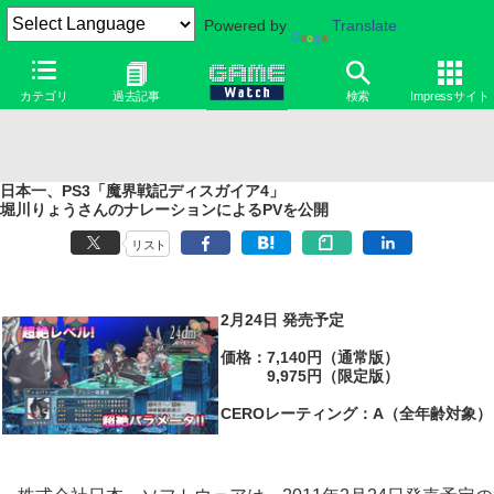
Powered by
Translate
カテゴリ
過去記事
検索
Impressサイト
日本一、PS3「魔界戦記ディスガイア4」
堀川りょうさんのナレーションによるPVを公開
リスト
2月24日 発売予定
価格：7,140円（通常版）
9,975円（限定版）
CEROレーティング：A（全年齢対象）