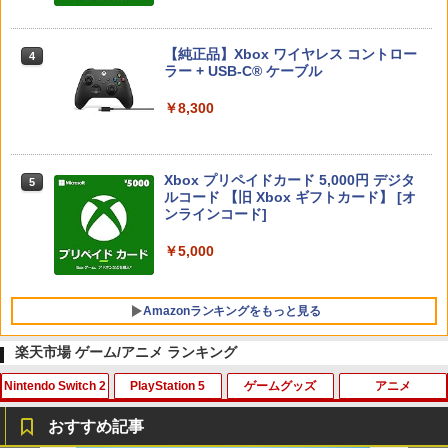
【純正品】DualSense ワイヤレスコン
ニンテンドープリペイド番号 9000円|オ
4
4
トローラー ミッドナイト ブラック(CFI-
【純正品】Xbox ワイヤレス コントロー
ンラインコード版
4
ZCT2J01)
ラー + USB-C® ケーブル
￥9,000
￥10,737
￥8,300
ニンテンドープリペイド番号 5000円|オ
5
【純正品】DualSense ワイヤレスコン
Xbox プリペイドカード 5,000円 デジタ
ンラインコード版
5
5
トローラー(CFI-ZCT2J)
ルコード 【旧 Xbox ギフトカード】 [オ
ンラインコード]
￥5,000
￥10,737
￥5,000
Amazonランキングをもっと見る
楽天市場 ゲーム/アニメ ランキング
Nintendo Switch 2
PlayStation 5
ゲームグッズ
アニメ
劇場版「鬼滅の刃」無限城編 第一章 猗
1
窩座再来 通常版 [Blu-ray]
おすすめ記事