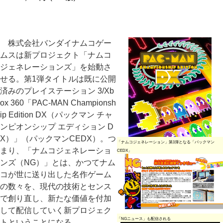
株式会社バンダイナムコゲー
ムスは新プロジェクト「ナムコ
ジェネレーションズ」を始動さ
せる。第1弾タイトルは既に公開
済みのプレイステーション 3/Xb
ox 360「PAC-MAN Championsh
ip Edition DX（パックマン チャ
ンピオンシップ エディション D
X）」（パックマンCEDX）。つ
「ナムコジェネレーション」第1弾となる「パックマン
まり、「ナムコジェネレーショ
CEDX」
ンズ（NG）」とは、かつてナム
コが世に送り出した名作ゲーム
の数々を、現代の技術とセンス
で創り直し、新たな価値を付加
して配信していく新プロジェク
「NGニュース」も配信される
トということになる。