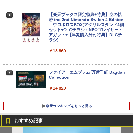
￥5,000
￥10,737
￥14,141
【楽天ブックス限定特典+特典】空の軌
『映画 ラブライブ！蓮ノ空女学院スクー
4
5
跡 the 2nd Nintendo Switch 2 Edition
ルアイドルクラブ Bloom Garden Part
ウロボロスBOX(アクリルスタンド4個
y』Blu-ray（特装限定版）
セット+DLCチラシ：NEOブレイサー・
アガット+【早期購入外付特典】DLCチ
￥8,589
ラシ)
￥13,860
ファイアーエムブレム 万紫千紅 Dagdan
5
Collection
￥14,829
楽天ランキングをもっと見る
おすすめ記事
ハピネット 【PS5】Beast of Reincarna
＼マラソン限定★エントリーでP10倍／S
【中古】 モンスター・ホテル クルーズ