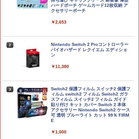
持ち運び キャリングケース 耐衝撃 薄型
Nintendo Switch 2(日本語・国内専用)
劇場版「鬼滅の刃」無限城編 第一章 猗
Beast of Reincarnation -PS5 【特典】
ラー (ロボット ホワイト)
2
2
2
ハードポーチ ゲームカード12枚収納 ア
窩座再来 通常版 [DVD]
プロダクトコード 封入
クセサリーポーチ
￥55,000
￥7,681
￥3,523
￥7,286
￥2,653
【純正品】Xbox ワイヤレス コントロー
3
ラー (カーボンブラック)
スプラトゥーン レイダース -Switch2
3
Nintendo Switch 2 Proコントローラー
2
【Amazon.co.jp限定】劇場版モノノ怪
【純正品】ディスクドライブ(CFI-ZDD1
3
3
バイオハザード レクイエム エディショ
第三章 蛇神 (Amazon.co.jp限定オリジ
J) PlayStation 5
￥8,020
￥6,447
ン
ナル三方背収納ケース付きコレクション)
(オリジナル特典:オリジナル巾着＋メー
￥11,849
￥11,380
カー特典:【坤と離】二振りの剣、十翼よ
り来たる！スタジオ描き下ろしイラスト
【純正品】Xbox 充電式バッテリー + US
4
ボード付) [Blu-ray]
B-C ケーブル
【純正品】DualSense ワイヤレスコン
ニンテンドープリペイド番号 9000円|オ
4
4
Switch2 保護フィルム スイッチ2 保護フ
￥10,780
3
トローラー ミッドナイト ブラック(CFI-
ンラインコード版
￥2,618
ィルム switch2 フィルム Switch2 ガラ
ZCT2J01)
スフィルム スイッチ2 フィルム ガイド
￥9,000
貼り付け キット カバー Switch 2 本体
￥10,737
アクセサリー Nintendo Switch2 ケース
劇場版「鬼滅の刃」無限城編 第一章 猗
4
可 透明 ブルーライト カット 99％ FIRM
窩座再来 完全生産限定版 [Blu-ray]
【国内正規品】Thrustmaster スラスト
E
5
マスター TH8S シフター - PC、PS4、P
ニンテンドープリペイド番号 5000円|オ
5
￥8,698
【純正品】DualSense ワイヤレスコン
S5、PS5 Pro、Xbox One、Xbox Serie
ンラインコード版
5
￥1,000
トローラー(CFI-ZCT2J)
s X|S 対応の高精度 H パターン シフター