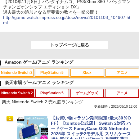
【2010年11月8日】バンダイナムコ、PS3/Xbox 360「パックマン
チャンピオンシップ エディション DX」
過去最大の追加となる新要素の数々を一挙公開！
http://game.watch.impress.co.jp/docs/news/20101108_404907.ht
ml
トップページに戻る
Amazon ゲーム/アニメ ランキング
Nintendo Switch 2
PlayStation 5
Xbox
アニメ
楽天市場 ゲーム/アニメ ランキング
Nintendo Switch 2
PlayStation 5
ゲームグッズ
アニメ
スプラトゥーン レイダース|オンライン
PlayStation 5 デジタル・エディション
【純正品】Xbox ワイヤレス コントロー
劇場版「鬼滅の刃」無限城編 第一章 猗
1
1
1
1
楽天 Nintendo Switch 2 売れ筋ランキング
コード版
日本語専用 Console Language: Japan
ラー + USB-C® ケーブル
窩座再来 通常版 [Blu-ray]
更新日時：2026/08/10 12:00
ese only (CFI-2200B01)
￥5,832
￥8,300
￥3,982
【お買い物マラソン期間限定♪最大30％O
1
￥55,000
FF】【tomtoc公式店】 Switch 2対応 ハ
ードケース FancyCase-G05 Nintendo
2025年 スイッチ2モデル用 スリムケース
【純正品】Xbox ワイヤレス コントロー
2