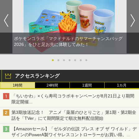
1
1
1
tion（ビースト・オブ・リンカネーショ
team Deck OLED / LCD フィルム 保護
船の恋は危険がいっぱい？！ [レンタル
ン） [ELJM-30984 PS5 ビ-スト オブ リ
フィルム ガラスフィルム 本体 保護 フィ
落ち] [Blu-ray] [ブルーレイ]
ンカネ-ション]
ルム シート 液晶保護 ガラス スチーム ス
チームデック OLED スチームデック LC
￥207
D ガイド枠 指紋防止
￥7,620
￥998
ポケモンコラボ「マクドナルドのサマーチャンスバッグ
【中古】 モンスター・ホテル クルーズ
2026」をひと足お先に体験してみた！
2
【特典】鬼武者 Way of the Sword(【初
船の恋は危険がいっぱい？！ [レンタル
2
回購入封入特典】プロダクトコード)
落ち] [Blu-ray] [ブルーレイ]
【中古】メイド イン ワリオ ゴージャス
●
●
●
●
●
●
●
2
- 3DS
￥7,641
￥226
アクセスランキング
￥1,851
1時間
24時間
1週間
1カ月
【中古】【全品10倍！8/10限定】【Blu
3
ハピネット｜Happinet Beast of Reinca
−ray】モンスターズ・ユニバーシティ
3
「ちいかわ」×くら寿司コラボキャンペーンが8月21日より期間
rnation【PS5】
MovieNEX （2Blu−ray＋DVD） ［デ
【サマーセール中！30%off！】オンライ
3
限定開催
ジタルコピーコード使用・付属保証な
ン リアル 脱出 ゲーム 『 大迷宮 パズル
オリジナルの湯呑みや寿司皿が景品に登場！
し］ / ダン・スキャンロン【監督】
￥8,080
キャッスル からの 脱出 』 SCRAP 4人
第3期放送記念！ アニメ「薬屋のひとりごと」第1期・第2期全
謎解き ナゾトキ スクラップ 脱出ゲーム
話を「TVer」にて期間限定で順次無料配信開始
￥2,119
￥2,100
【Amazonセール】「ゼルダの伝説 ブレス オブ ザ ワイルド」デ
ザインのPowerA製ワイヤレスコントローラーがお買い得。
【特典】三國志14 with パワーアップキ
4