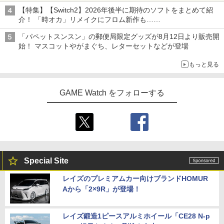
Switch2でも使用可能
ット Complete Edition PS5版(【早期
【特典】ザ・スーパーマリオブラザー
4
【特集】【Switch2】2026年後半に期待のソフトをまとめて紹
購入封入特典】シナリオ「覇気雄心」)
ズ・ムービー 4K Ultra HD+ブルーレイ
【中古】FINAL FANTASY XVI（ファイ
介！ 「時オカ」リメイクにフロム新作も……
4
【4K ULTRA HD】(抽選で豪華賞品が当
ナルファンタジー16） - PS5
￥8,228
たる！) [ マイケル・ジェレニック ]
「パペットスンスン」の郵便局限定グッズが8月12日より販売開
￥2,230
始！ マスコットやがまぐち、レターセットなどが登場
￥3,121
もっと見る
【特典】ACE COMBAT 8: WINGS OF T
5
HEVE(【早期購入封入特典】DLC)
【中古】【Blu−ray】鴉−KARAS− フル
【中古】The Elder Scrolls V: Skyrim S
5
5
GAME Watch をフォローする
￥8,321
エピソード・エディション ブックレッ
PECIAL EDITION 【CEROレーティング
ト付 / さとうけいいち【監督】
「Z」】 - PS4
￥4,989
￥3,015
Special Site
レイズのプレミアムカー向けブランドHOMUR
Aから「2×9R」が登場！
レイズ鍛造1ピースアルミホイール「CE28 N-p