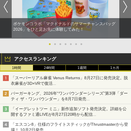
ジャパン アストロボット Destiny 2
￥2,480
￥6,740
劇場版「鬼滅の刃」無限城編 第一章 猗
Beast of Reincarnation -PS5 【特典】
Xbox プリペイドカード 1,000円 デジタ
2
2
2
￥1,780
窩座再来 通常版 [DVD]
プロダクトコード 封入
ルコード 【旧 Xbox ギフトカード】 [オ
ンラインコード]
ポケモンコラボ「マクドナルドのサマーチャンスバッグ
￥3,523
￥7,286
【中古】SIMPLE DSシリーズ Vol.30 TH
仮面ライダー555 THE MOVIE コンプリ
【特典】Nintendo Switch 2 ファイナル
2
2
2026」をひと足お先に体験してみた！
2
￥1,000
E テーブルゲーム
ートBlu-ray [Blu-ray]
ファンタジー レゾナンス[スクウェア・
【SALE・大幅値下げ・新品・未開封
2
エニックス]【送料無料】《10月予約》
品】明末: ウツロノハネ PS5 ソフト 【ポ
スト投函】 ※特典付属なし ※セール品
￥843
￥6,822
●
●
●
●
●
●
●
のため、返品及び製品保証の対象外とな
￥6,980
劇場版「鬼滅の刃」無限城編 第一章 猗
【純正品】ディスクドライブ(CFI-ZDD1
3
【純正品】Xbox ワイヤレス コントロー
3
3
ります。
窩座再来 完全生産限定版 [Blu-ray]
J) PlayStation 5
ラー + USB-C® ケーブル
アクセスランキング
￥2,300
￥8,698
NewスーパーマリオブラザーズWii ノコ
￥11,849
￥8,300
3
1時間
24時間
1週間
1カ月
仮面ライダークウガ一挙見Blu-ray [Blu-
3
【特典】ドラゴンクエストI＆II Switch
ノコエアホッケー
3
ray]
2版(40周年スライムアクリルチャーム)
「スーパーリアル麻雀 Venus Returns」8月27日に発売決定。脱
￥1,254
衣麻雀が3D×VRで復活
￥8,821
【SALE・大幅値下げ・新品・未開封
￥6,986
3
【純正品】DualSense ワイヤレスコン
Xbox プリペイドカード 5,000円 デジタ
4
発売から2週間は20%オフになるセールが実施
4
品】モンスターハンターワイルズ PS5 ソ
『映画 ラブライブ！蓮ノ空女学院スクー
4
トローラー ミッドナイト ブラック(CFI-
ルコード 【旧 Xbox ギフトカード】 [オ
バーガーキング、2026年“ワンパウンダーシリーズ”第3弾「ダー
フト【ポスト投函】 ※特典なし ※セー
ルアイドルクラブ Bloom Garden Part
ZCT2J01)
ンラインコード]
ティ ザ・ワンパウンダー」を8月7日発売
ル品のため、返品及び製品保証の対象外
y』Blu-ray（特装限定版）
Steam Deck OLED / Steam Deck LCD
「特製ガーリックマヨソース」を使用した超大型チーズバーガー
4
となります。
＼20%クーポン利用／【Switch1/2代対
￥10,737
ブルーライトカット ガラスフィルム 強
4
「イーグレットツー ミニ」新作追加ソフト発売決定。詳細を公
￥5,000
【楽天ブックス限定配送BOX】【楽天ブ
4
￥8,589
応】EasySMX Switch 2 コントローラー
化ガラス フィルム 保護フィルム 光沢 全
開するファミ通LIVEが8月27日20時から配信
ックス限定先着特典+先着特典】劇場版
￥2,900
無線接続NFC マクロ編集 繰り返し Swit
面保護 硬度 9H 飛散防止 Valve スチーム
シリーズ累計100タイトルへ
「鬼滅の刃」無限城編 第一章 猗窩座再
ch コントローラー 磁気式交換可能 Easy
デック
「エスコン8」仕様のフライトスティックがThrustmasterから登
来(完全生産限定版)【Blu-ray】(かるた
SMX S10フェイスプレート スイッチ HD
【純正品】DualSense ワイヤレスコン
場！ 10月2日発売
【純正品】Xbox ワイヤレス コントロー
5
+イベント抽選権+描き下ろし色紙) [ 吾峠
5