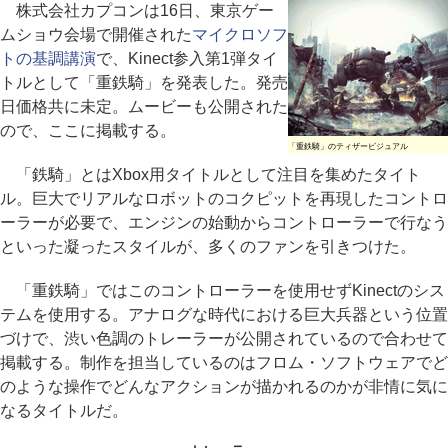
株式会社カプコンは16日、東京ゲー
ムショウ会場で開催された
マイクロソフ
トの基調講演
で、Kinect参入第1弾タイ
トルとして「重鉄騎」を発表した。発売
日価格共に未定。ムービーも公開された
ので、ここに掲載する。
「重鉄騎」のティザービジュアル
「鉄騎」とはXbox用タイトルとして注目を集めたタイト
ル。巨大でリアルなロボットのコクピットを再現したコントロ
ーラーが必要で、エンジンの始動からコントローラーで行なう
といった凝ったスタイルが、多くのファンを引きつけた。
「重鉄騎」ではこのコントローラーを使用せずKinectのシス
テムを使用する。アナログな時代における巨大兵器という位置
づけで、渋い色調のトレーラーが公開されているので合わせて
掲載する。制作を担当しているのはフロム・ソフトウェアでど
のような操作でどんなアクションが描かれるのかが非情に気に
なるタイトルだ。