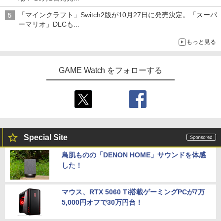
振動 スリープ解除 プロコン 1200mAh T
劇場版「鬼滅の刃」無限城編 第一章 猗
￥1,298
5
トローラー(CFI-ZCT2J)
ラー (ロボット ホワイト)
ジョイスティックに振動機能を搭載。予約受付も開始
呼世晴 ]
MR ジョイスティックゲーム コントロー
SONY ソニー PS5 バイオハザード RE:4
窩座再来 完全生産限定版 [DVD]
4
「マインクラフト」Switch2版が10月27日に発売決定。「スーパ
ゲームソフト 【中古】 22606R69
￥10,737
ーマリオ」DLCも
￥7,681
￥11,000
￥8,999
￥7,828
Switch版からのアップグレードも可能に
￥3,000
【楽天ランキング1位入賞】自動タップ
もっと見る
5
機 オートクリッカー 連打装置 USB給電
クリップ式 スマホ自動操作 日本語説明
【楽天ブックス限定先着特典】【会場販
5
スプラトゥーン レイダース BEE-P-AAD
書付き iPhone/Android対応 いいね/ゲ
5
売対象】【イベント対象】【クレジット
GAME Watch をフォローする
LA SW2 任天堂 [Switch2 ソフト]
ーム周回/ライブ/推し活対応 (ホワイト)
カード決済限定】「チェンソーマン」
【新品】PS5 グランド・セフト・オート
5
ザ・ステージ レゼ篇【Blu-ray】(アクリ
V【CERO:Z】【メール便】
￥7,480
￥1,380
ルチャームプレート+キャストメッセー
ジ入りハーフブロマイド10枚セット(会
￥4,290
場引き換え限定)+イベント抽選権)
￥11,880
Special Site
鳥肌ものの「DENON HOME」サウンドを体感
した！
マウス、RTX 5060 Ti搭載ゲーミングPCが7万
5,000円オフで30万円台！