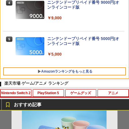
ニンテンドープリペイド番号 9000円|オ
4
ンラインコード版
￥9,000
ニンテンドープリペイド番号 5000円|オ
5
ンラインコード版
￥5,000
Amazonランキングをもっと見る
楽天市場 ゲーム/アニメ ランキング
Nintendo Switch 2
PlayStation 5
ゲームグッズ
アニメ
PlayStation 5 デジタル・エディション
Xbox プリペイドカード 10,000円 デジ
劇場版「鬼滅の刃」無限城編 第一章 猗
1
1
1
日本語専用 Console Language: Japan
タルコード 【旧 Xbox ギフトカード】
窩座再来 通常版 [Blu-ray]
おすすめ記事
ese only (CFI-2200B01)
[オンラインコード]
￥3,964
任天堂 【Switch2】スプラトゥーン レイ
【大容量】SILENT HILL f PS5対応 LIP1
【中古】とびだせ どうぶつの森
【中古】【未使用品】トイ・ストーリー
1
1
1
1
￥55,000
￥10,000
ダース [BEE-P-AADLA NSW2 スプラト
708 互換 バッテリー【PSE基準検品】ワ
3 [純正ブルーレイ＋純正ケース]
ゥ-ン レイダ-ス]
イヤレスコントローラー SONY対応 ロワ
￥725