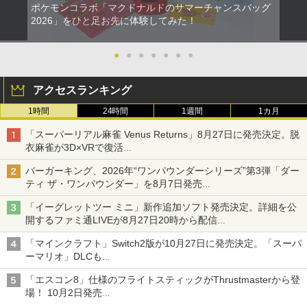
ポケモンコラボ「マクドナルドのサマーチャンスバッグ
￥630
アンサー Switch2/PC用 miniコントロ
【中古】PS2 ソウルキャリバーII
【バーゲンセール】【中古】Blu-ray▼
2
2
2
2026」をひと足お先に体験してみた！
ーラー ブラック [ANS-SW200BK]
スター・ウォーズ クローン・ウォーズ
ブルーレイディスク レンタル落ち
￥440
￥4,370
●
●
●
●
●
●
●
【中古】 ELDEN RING／PS5
￥1,183
2
アクセスランキング
￥4,961
1時間
24時間
1週間
1カ月
ドラゴンクエストXI 過ぎ去りし時を求
【中古】鬼滅の刃 ヒノカミ血風譚 - PS4
【送料無料】劇場版「鬼滅の刃」無限城
3
3
3
めて S Switch2版
編 第一章 猗窩座再来(通常版)【Blu-ra
「スーパーリアル麻雀 Venus Returns」8月27日に発売決定。脱
y】/アニメーション[Blu-ray]【返品種別
￥769
衣麻雀が3D×VRで復活
A】
￥4,930
発売から2週間は20%オフになるセールが実施
【8/11まで！抽選で最大全額ポイントバ
3
バーガーキング、2026年“ワンパウンダーシリーズ”第3弾「ダー
ック】 【日本語説明書付き】 Brook Wi
￥4,400
ティ ザ・ワンパウンダー」を8月7日発売
ngman NS ウィングマン NS Lite コンバ
「特製ガーリックマヨソース」を使用した超大型チーズバーガー
ーター コントローラー 変換アダプター
ホリ Switch2 星のカービィ ぬいポーチ f
4
「イーグレットツー ミニ」新作追加ソフト発売決定。詳細を公
PS5 XBOX Elite コントローラー用 Swit
NewスーパーマリオブラザーズWii ノコ
or Nintendo Switch 2 カービィ
4
開するファミ通LIVEが8月27日20時から配信
ch PC X-input 対応 正規輸入品
ノコエアホッケー
【送料無料】私がビーバーになる時 ブル
4
シリーズ累計100タイトルへ
ーレイ+DVDセット/アニメーション[Blu-
￥4,980
「マインクラフト」Switch2版が10月27日に発売決定。「スーパ
￥4,980
￥1,254
ray]【返品種別A】
ーマリオ」DLCも
Switch版からのアップグレードも可能に
￥4,635
「エスコン8」仕様のフライトスティックがThrustmasterから登
スクウェア・エニックス 【Switch2】FI
5
場！ 10月2日発売
【店内全品P10倍 8/4〜要エントリー】
4
ペルソナ5 ザ・ロイヤル 主人公×ぶく
NAL FANTASY VII REBIRTH [POT-P-A
5
ジョイスティックに振動機能を搭載。予約受付も開始