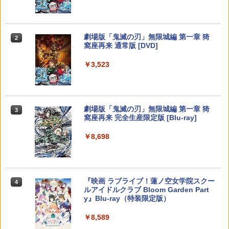
￥55,000
￥10,000
スプラトゥーン レイダース -Switch2
劇場版「鬼滅の刃」無限城編 第一章 猗
Beast of Reincarnation -PS5 【特典】
Xbox プリペイドカード 1,000円 デジタ
2
2
2
2
窩座再来 通常版 [DVD]
プロダクトコード 封入
ルコード 【旧 Xbox ギフトカード】 [オ
ンラインコード]
￥6,455
￥3,523
￥7,286
￥1,000
Nintendo Switch 2(日本語・国内専用)
劇場版「鬼滅の刃」無限城編 第一章 猗
【純正品】ディスクドライブ(CFI-ZDD1
3
3
【純正品】Xbox ワイヤレス コントロー
3
3
窩座再来 完全生産限定版 [Blu-ray]
J) PlayStation 5
ラー + USB-C® ケーブル
￥55,603
￥8,698
￥11,849
￥8,300
【純正品】DualSense ワイヤレスコン
Xbox プリペイドカード 5,000円 デジタ
ニンテンドープリペイド番号 9000円|オ
4
4
4
『映画 ラブライブ！蓮ノ空女学院スクー
4
トローラー ミッドナイト ブラック(CFI-
ルコード 【旧 Xbox ギフトカード】 [オ
ンラインコード版
ルアイドルクラブ Bloom Garden Part
ZCT2J01)
ンラインコード]
y』Blu-ray（特装限定版）
￥9,000
￥10,737
￥5,000
￥8,589