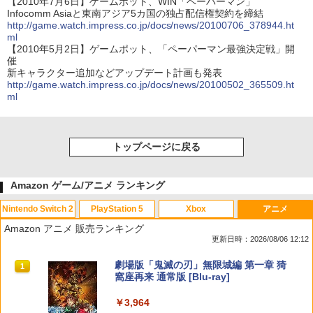
【2010年7月6日】ゲームポット、WIN「ペーパーマン」
Infocomm Asiaと東南アジア5カ国の独占配信権契約を締結
http://game.watch.impress.co.jp/docs/news/20100706_378944.ht
ml
【2010年5月2日】ゲームポット、「ペーパーマン最強決定戦」開
催
新キャラクター追加などアップデート計画も発表
http://game.watch.impress.co.jp/docs/news/20100502_365509.ht
ml
トップページに戻る
Amazon ゲーム/アニメ ランキング
Nintendo Switch 2
PlayStation 5
Xbox
アニメ
Amazon アニメ 販売ランキング
更新日時：2026/08/06 12:12
スプラトゥーン レイダース|オンライン
PlayStation 5 デジタル・エディション
Xbox プリペイドカード 10,000円 デジ
劇場版「鬼滅の刃」無限城編 第一章 猗
1
1
1
1
コード版
日本語専用 Console Language: Japan
タルコード 【旧 Xbox ギフトカード】
窩座再来 通常版 [Blu-ray]
ese only (CFI-2200B01)
[オンラインコード]
￥5,832
￥3,964