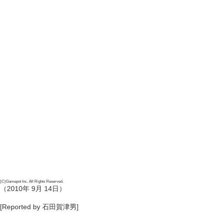
(C)Gamepot Inc. All Rights Reserved.
（2010年 9月 14日）
[Reported by 石田賀津男]