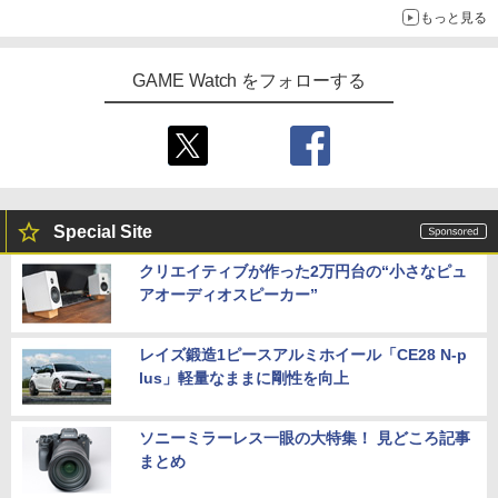
【中古】[PS5] 仁王3 通常版 コーエーテ
ぶ ぬいぐるみマスコット 07.魅力 ラ
BMTA NSW2 ファイナルファンタジ-7 リ
もっと見る
クモゲームス(20260206)
ンク1
バ-ス]
イノセンス【4K ULTRA HD】 [ 士郎正
5
宗 ]
￥5,050
￥2,200
￥5,920
GAME Watch をフォローする
￥6,791
【店内全品P10倍 8/4〜要エントリー】
5
【中古】[PS5] 亰都ザナドゥ -桜花幻舞-
(おうかげんぶ) 通常版 日本ファルコム(2
0260716)
Special Site
￥5,680
クリエイティブが作った2万円台の“小さなピュ
アオーディオスピーカー”
レイズ鍛造1ピースアルミホイール「CE28 N-p
lus」軽量なままに剛性を向上
ソニーミラーレス一眼の大特集！ 見どころ記事
まとめ