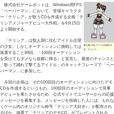
株式会社ゲームポットは、Windows用FPS
「ペーパーマン」において、登場キャラクタ
ー「テリシア」が歌うCDを作成する企画「テ
リシアメジャーデビュー大作戦」を9月15日
より開始する。
「テリシア」は獣人国に住むアイドル志望
獣人国に住むアイドル志望の少
の少女。しかしオーディションに挑戦しては
女「テリシア」
落選すること99回。「100回オーディション
を受けてもダメなら故郷に帰る」と宣言し、最後のチャンスと
「歌って踊れて撃てるアイドル」のキャッチフレーズで「ペー
パーマン」に参加した。
今回の企画は、その100回目のオーディションに向けたデモ
CDを作成するというもの。100回目のオーディションで見事
デビューを果たさせるため、公式サイトでユーザーからの応援
メッセージを募集する。メッセージを投稿した人には、もれな
くゲーム内のオリジナル称号「テリシア大好き♪」が配布され
るほか、抽選で「テリシアのデモCD」がプレゼントされる。