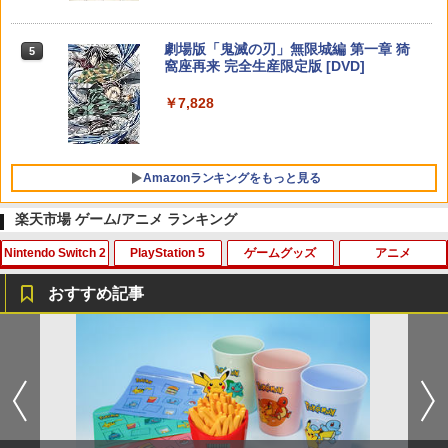
ニンテンドープリペイド番号 5000円|オ
5
【純正品】DualSense ワイヤレスコン
【純正品】Xbox ワイヤレス コントロー
ンラインコード版
5
5
劇場版「鬼滅の刃」無限城編 第一章 猗
5
トローラー(CFI-ZCT2J)
ラー (ロボット ホワイト)
窩座再来 完全生産限定版 [DVD]
￥5,000
￥10,737
￥7,681
￥7,828
Amazonランキングをもっと見る
楽天市場 ゲーム/アニメ ランキング
Nintendo Switch 2
PlayStation 5
ゲームグッズ
アニメ
おすすめ記事
eFootball(TM) Kick-Off! 【Switch2】
PS5 スティックカバー コントローラー
【中古】アサシン クリード4 ブラック フ
【中古】【Blu−ray】僕のヒーローアカ
1
1
1
1
RL205-J1
交換用 スティックキャップ PS4 コント
ラッグ - PS3
デミア Vol．3 / 長崎健司【監督】
ローラー / PS5 コントローラー / PS5 コ
ントローラー Edge ハンドル 交換用 周
￥3,600
￥300
￥430
辺機器 ホコリ防止 全面保護 快適なグリ
ップ 取付簡単 DualSense DualShock4
対応 ブラック 2個入