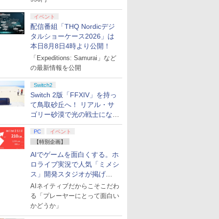
下ろしイラストボ
付きビデオゲームコント
オ描き下ろしイラストボ
￥7,880
n 【Switch2】
 仁王3 通常版 コー
ッチメント 通常モデル 有機ELモデ
ード版）※4,800ポイント
ティックモジュール
ビーンズ】保証期間1週間
Precision Rings 4005-
期購入同梱特典】
ントまでご
[DVD]
ローラー（ブラック）
ード付) [Blu-ray]
￥11,297
￥7,760
￥11,297
￥11,297
-ACBAD
クモゲームス
リップ ◇TNS-2159
までご利用可 ■
（DualSense Edge(TM)
MIX 】 コントローラー用
「STEINS;GATE 
イベント
6
￥6,480
￥2,679
￥4,200
￥1,890
￥6,358
￥4,400
06)
ワイヤレスコントローラ
エイムアシスト FPS 精度
間のオクテット」DL
配信番組「THQ Nordicデジ
ー用） [CFI-ZSM1G PS5
向上 オーバーエイム防止
タルショーケース2026」は
デュアルセンスエッジ ス
ソフト ミディアム ハード
本日8月8日4時より公開！
ティックモジュール]
3種セット PS5 PS4 Xbox
「Expeditions: Samurai」など
Switch Pro スカフコント
ローラー用 ブラック パー
の最新情報を公開
プル グリーン
Switch2
Switch 2版「FFXIV」を持っ
て鳥取砂丘へ！ リアル・サ
ゴリー砂漠で光の戦士になっ
てみた
PC
イベント
【特別企画】
AIでゲームを面白くする。ホ
ロライブ実況で人気「ミメシ
ス」開発スタジオが掲げ
る“AI活用の信念”とは？【講
AIネイティブだからこそこだわ
演レポート】
る「プレーヤーにとって面白い
かどうか」