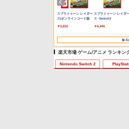
センス商
ニンテンドープリペイド
スプラトゥーン レイダー
スプラトゥーン レイダ
microSD
番号 2000円|オンライン
ス|オンラインコード版
ス -Switch2
256GB for
コード版
￥5,832
￥6,449
tch 2（サ
です。
￥2,000
ロSDエク
256GB）
A
楽天市場 ゲーム/アニメ ランキン
10
10
10
1
1
1
2
2
2
Nintendo Switch 2
PlayStat
10
10
10
1
1
1
1
2
2
2
2
ョン スト
Xboxシリー
に
【Amazon.co.jp限定】
GameSir G7 SE 有線ゲー
【Amazon.co.jp限定】
PlayStation 5 デジタル・
【純正品】Xbox ワイヤ
劇場版「鬼滅の刃」無限
Beast of Reincarnation
【純正品】Xbox ワイヤ
劇場版「鬼滅の刃」無限
00円 |オ
x One、お
Blu-ray]
Logicool G ハンコン
ムコントローラー XBOX
劇場版「僕の心のヤバイ
エディション 日本語専用
レス コントローラー +
城編 第一章 猗窩座再来
PS5 【特典】プロダクト
レス コントローラー (ロ
城編 第一章 猗窩座再来
ド版
sの有線コン
G923 グランツーリスモ7
Series X|S XBOX One
やつ」 Blu-
Console Language:
USB-C® ケーブル
通常版 [Blu-ray]
コード 封入
ボット ホワイト)
通常版 [DVD]
ボタンレイ
Forza Horizon 6 G923d
Windows 10/11用 PCコ
ray（Amazon.co.jp特
Japanese only (CFI-
￥38,800
￥6,499
￥8,800
￥55,000
￥8,300
￥3,982
￥7,286
￥7,681
￥3,523
にライセン
ントローラーゲームパッ
典：Blu-rayスリーブケー
2200B01)
ン
S;GATE
u-ray】 [
tch 2] ぽこ あ ポケモン エキスパンシ
7月31日発売 予約 ぬいポ
【特典】MARVEL
転生したらスライムだっ
【10倍ポイント】
鬼エイム 指サック ゲーム
NintendoSwitch対応 ゲームガン 2個セッ
【中古】【Blu−ray】
グリップホルダー
【8/4-11 当店P5倍!&マ
映画『THE FIRST SLA
【中古
す
ド ホールエフェクトステ
ス） [Blu-ray]
S5版(【早
ス（ダウンロード版）※3,200ポイ
ーチ for Nintendo
Tōkon: Fighting
た件 第4期 4(特装限定版)
Nintendo Switch 2 収納
スマホ ゲーミング FPS
ト レッド＋ブルー 銃型 スイッチ ジョイコ
THE IDOLM＠STER
Switch2 Joy-Con グリ
ソン!】PS5 縦置き スタ
DUNK』 STANDARD
ド [通常