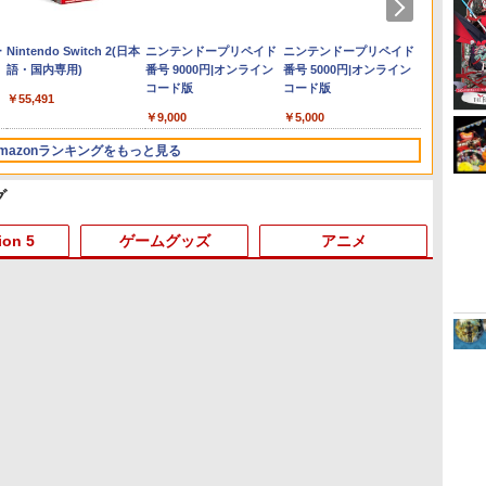
ー
Nintendo Switch 2(日本
ニンテンドープリペイド
ニンテンドープリペイド
ニンテ
語・国内専用)
番号 9000円|オンライン
番号 5000円|オンライン
番号 1
コード版
コード版
コード
￥55,491
￥9,000
￥5,000
￥1,000
mazonランキングをもっと見る
グ
3
3
3
4
4
4
5
5
5
6
6
6
ion 5
ゲームグッズ
アニメ
3
3
3
4
4
4
3
5
5
5
6
6
1
6
 -
【純正品】ディスクドラ
【純正品】Xbox ワイヤ
【Amazon.co.jp限定】劇
【純正品】DualSense ワ
【純正品】Xbox 充電式
劇場版「鬼滅の刃」無限
【純正品】DualSense ワ
【国内正規品】
『映画 ラブライブ！蓮ノ
プレイ
【純正品】
【Amaz
イブ(CFI-ZDD1J)
レス コントローラー (カ
場版モノノ怪 第三章 蛇神
イヤレスコントローラー
バッテリー + USB-C ケー
城編 第一章 猗窩座再来
イヤレスコントローラー
Thrustmaster スラスト
空女学院スクールアイド
アチケット
イヤレ
場版モノ
PlayStation 5
ーボンブラック)
(Amazon.co.jp限定オリ
ミッドナイト ブラック
ブル
完全生産限定版 [Blu-ray]
(CFI-ZCT2J)
マスター TH8S シフター
ルクラブ Bloom Garden
ライン
Series 
(オリジ
ジナル三方背収納ケース
(CFI-ZCT2J01)
- PC、PS4、PS5、PS5
Party』Blu-ray（特装限
ワイト)
ナル巾
￥11,980
￥8,020
￥10,780
￥10,737
￥2,618
￥8,698
￥10,737
￥14,141
￥8,589
￥10,00
￥18,50
￥8,800
付きコレクション) (オリ
Pro、Xbox One、Xbox
定版）
【坤と
ラ
M
】アトラス ユニコーンオーバーロー
Nintendo Switch 2 Pro
【中古】龍が如く 維新！
「劇場版 少女☆歌劇 レヴ
テイルズ オブ エターニア
【中古】PS5EDENS
劇場版 転生したらスライ
[Switch 2] ぽこ あ ポケモン エキスパンシ
Game Source
【当店独自で＋P10倍★
ミュージカル「忍たま乱
あつま
【当店独
Ninte
「チェ
ジナル特典:オリジナル巾
Series X|S 対応の高精度
十翼よ
ッ
版] [Nintendo Switch]【仙台イー
コントローラー用ポー
極ソフト:プレイステーシ
ュースタァライト」オー
リマスター 【Switch2】
ZERO
ムだった件 蒼海の涙編
ョンパス（ダウンロード版）※3,200ポイ
Entertainment 【封入特
要エントリー】【中古】
太郎」第15弾 忍術学園
Nintend
要エン
ト レッ
ステージ