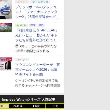
イベント
ゲームグッズ
ブリッツボールのクッショ
ン！ 「ファイナルファンタ
ジーX」25周年展覧会のグッ
ズ情報が公開
Android
iOS
PC
「幻想水滸伝 STAR LEAP」
先行レビュー 懐かしいキャ
ラたちが意外な形で出てくる
シリーズ完全新作！
歴代キャラとの再会や新たな
108星の物語が描かれる
イベント
マウスコンピューターが「東
京ゲームショウ2026」出展
特設サイトを公開
ゲーミングPCを特別価格で販
売するキャンペーンも同時開催
Impress Watchシリーズ 人気記事
時間
24時間
1週間
1カ月