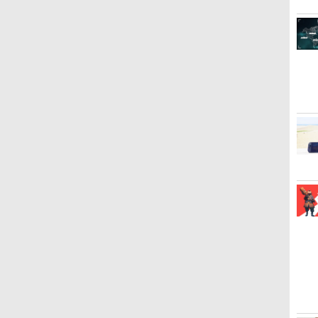
着＋メーカー特典:【坤と
H パターン シフター
オ描き
早
ズ】保証期間1週間
チ ブラック
ョン5ソフト／アクショ
ケストラコンサート
POT-P-ABK2A
(Blu-ray特装限定版)
ントまでご利用可
典付】【Switch2】
[PS5] ドラゴンクエスト
学園祭【Blu-ray】 [ (ミ
Editio
[PS5]
ン アタ
ray】
離】二振りの剣、十翼よ
ード付) 
￥3,840
単
ン・ゲーム
revival Blu-ray【通常
【Blu-ray】 [ 岡咲美保 ]
Starsand Island（スター
VII Reimagined(ドラクエ
ュージカル) ]
NXS-P
エーテ
ル対応 グ
り来たる！スタジオ描き
￥1,908
￥2,010
￥6,536
￥3,405
￥7,722
￥4,400
￥5,540
￥4,450
￥7,722
￥6,300
￥5,050
￥1,580
￥11,28
や
版】 [ スタァライト九九
サンド・アイランド）
7 リイマジンド) スクウェ
(202602
下ろしイラストボード付)
利
テ
組 ]
[BEE-P-ABB2B NSW2 ス
ア・エニックス
[Blu-ray]
タ-サンド アイランド]
(20260205)