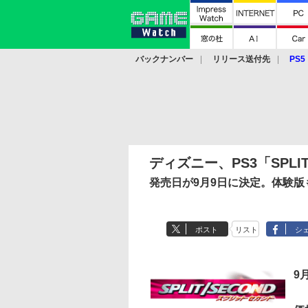
バックナンバー
リリース送付先
PS5
モバイル
eスポーツ
クラウド
PS
ディズニー、PS3「SPLI
発売日が9月9日に決定。体験版
ポスト
リスト
シ
9