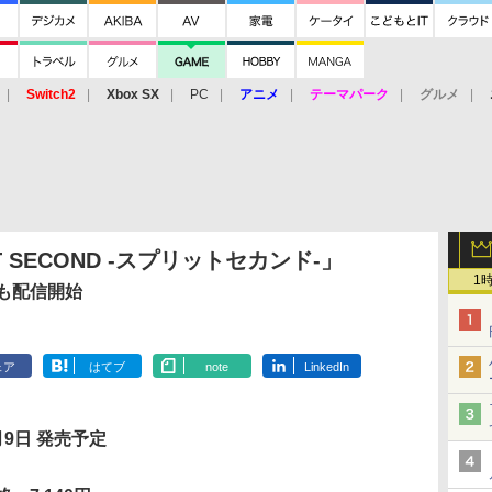
Switch2
Xbox SX
PC
アニメ
テーマパーク
グルメ
 Vita
3DS
アーケード
VR
T SECOND -スプリットセカンド-」
1
も配信開始
ェア
はてブ
note
LinkedIn
月9日 発売予定