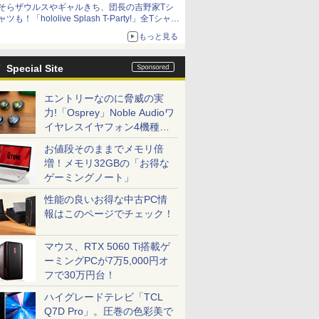
そらザウルスやギャルきち、団長の吉野家Tシ
ャツも！「hololive Splash T-Party!」全Tシャツ
ラインナップ公開＆オンライン販売開始
もっと見る
Special Site
エントリーなのに脅威の実
力!「Osprey」Noble Audioワ
イヤレスイヤフォン4機種を
一気に聴く
お値段そのままでメモリ倍
増！メモリ32GBの「お得な
ゲーミングノート」
性能の良いお得な中古PC情
報はこのページでチェック！
マウス、RTX 5060 Ti搭載ゲ
ーミングPCが7万5,000円オ
フで30万円台！
ハイグレードテレビ「TCL
Q7D Pro」。圧巻の色彩美で