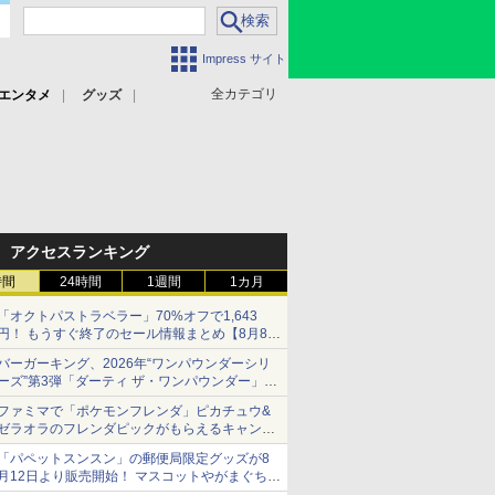
Impress サイト
全カテゴリ
エンタメ
グッズ
アクセスランキング
時間
24時間
1週間
1カ月
「オクトパストラベラー」70%オフで1,643
円！ もうすぐ終了のセール情報まとめ【8月8日
更新】
バーガーキング、2026年“ワンパウンダーシリ
ニンテンドーeショップでは「大神 絶景版」が
ーズ”第3弾「ダーティ ザ・ワンパウンダー」を
67%オフで990円
8月7日発売
ファミマで「ポケモンフレンダ」ピカチュウ&
「特製ガーリックマヨソース」を使用した超大
ゼラオラのフレンダピックがもらえるキャンペ
型チーズバーガー
ーン開催！
「パペットスンスン」の郵便局限定グッズが8
月12日より販売開始！ マスコットやがまぐち、
レターセットなどが登場