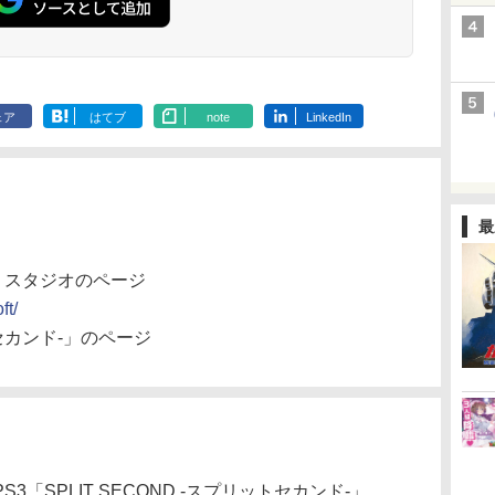
ェア
はてブ
note
LinkedIn
最
・スタジオのページ
ft/
ットセカンド-」のページ
S3「SPLIT SECOND -スプリットセカンド-」