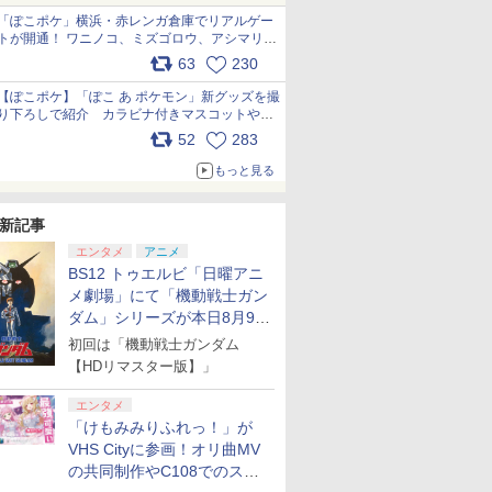
「ぽこポケ」横浜・赤レンガ倉庫でリアルゲー
トが開通！ ワニノコ、ミズゴロウ、アシマリ登
場シーンをレポート pic.x.com/LDgEByVl6D
63
230
【ぽこポケ】「ぽこ あ ポケモン」新グッズを撮
り下ろしで紹介 カラビナ付きマスコットやス
クエアポーチが仲間入り
52
283
pic.x.com/XmVAgBxaW5
もっと見る
新記事
エンタメ
アニメ
BS12 トゥエルビ「日曜アニ
メ劇場」にて「機動戦士ガン
ダム」シリーズが本日8月9日
から8週連続で放送
初回は「機動戦士ガンダム
【HDリマスター版】」
エンタメ
「けもみみりふれっ！」が
VHS Cityに参画！オリ曲MV
の共同制作やC108でのスペ