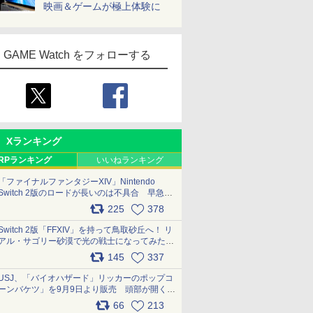
映画＆ゲームが極上体験に
GAME Watch をフォローする
Xランキング
RPランキング
いいねランキング
「ファイナルファンタジーXIV」Nintendo
Switch 2版のロードが長いのは不具合 早急に
アップデートできるよう対応中
225
378
pic.x.com/s9S3nRCAGa
Switch 2版「FFXIV」を持って鳥取砂丘へ！ リ
アル・サゴリー砂漠で光の戦士になってみた
pic.x.com/qyOfL2uv1n
145
337
USJ、「バイオハザード」リッカーのポップコ
ーンバケツ」を9月9日より販売 頭部が開く仕
組み。味は恐怖を堪のう「味噌フレーバー」
66
213
pic.x.com/81MuXGahVM