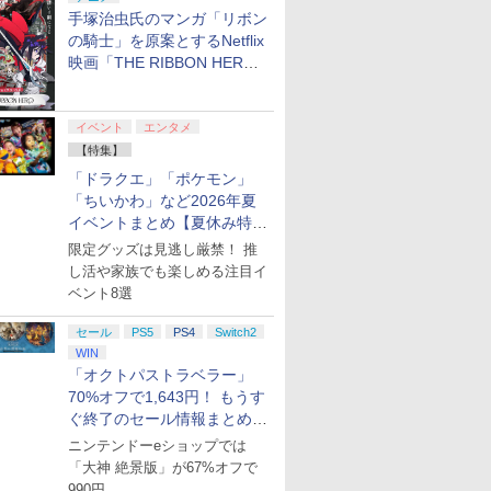
手塚治虫氏のマンガ「リボン
の騎士」を原案とするNetflix
ンドープリペイド
ぽこ あ ポケモン エキス
ニンテンドープリペイド
【任天堂ライセンス
映画「THE RIBBON HERO
000円|オンライン
パンションパス|オンライ
番号 500円|オンラインコ
品】Samsung micr
リボンヒーロー」本日配信開
版
ンコード版
ード版
Express Card 256GB
始
Nintendo Switch 
￥4,400
￥500
現在在庫切れです。
ムスン マイクロSD
イベント
エンタメ
スプレスカード 256
【特集】
「ドラクエ」「ポケモン」
「ちいかわ」など2026年夏
イベントまとめ【夏休み特
7
7
7
8
8
8
9
9
9
集】
限定グッズは見逃し厳禁！ 推
し活や家族でも楽しめる注目イ
ベント8選
7
7
7
2
8
8
8
9
9
9
3
セール
PS5
PS4
Switch2
WIN
「オクトパストラベラー」
ステーション スト
Xbox Elite ワ
on.co.jp限定】劇
PlayStation 5 デジタル・
GameSir G7 HE 有線ゲー
劇場版「鬼滅の刃」無限
プレイステーション スト
HyperX Clutch Gladiate
【Amazon.co.jp限定】劇
プレイステーション 
8BitDo M30 Xbox
ヤマトよ永遠に
70%オフで1,643円！ もうす
 10,000円|オン
ス コントローラー
ノ怪 第三章 蛇神
エディション 日本語専用
ムコントローラー XBOX
城編 第一章 猗窩座再来
アチケット 3,000円|オン
Xbox公式ライセンス ゲ
場版モノノ怪 第三章 蛇神
アチケット 15,000円
ズX | S、Xbox On
REBEL3199 7 [Blu-r
ぐ終了のセール情報まとめ
コード版
2 Core Edition (ホ
ナル特典:オリジ
(CFI-2200B01) + ディス
Series X|S XBOX One
完全生産限定版 [DVD]
ラインコード版
ーミング コントローラー
(オリジナル特典:オリジ
ンラインコード版
よびWindowsの有
￥8,760
【8月8日更新】
着＋メーカー特典:
クドライブ(CFI-ZDD1J)
Windows 10/11用 PCコ
有線 日本正規代理店品
ナル巾着＋メーカー特典:
トローラー 6ボタン
ニンテンドーeショップでは
0
0
￥66,980
￥7,999
￥7,828
￥3,000
￥4,980
￥9,900
￥15,000
￥4,590
離】二振りの剣、
セット
ントローラーゲームパッ
6L366AA
【坤と離】二振りの剣、
アウト - 正式にライ
「大神 絶景版」が67%オフで
れ どうぶつの森
自で＋P10倍★
ndoSwitch対応 ゲームガン 2個セッ
ンソーマン」ザ・
[Switch 2] スプラトゥー
ソニー・インタラクティ
幼女戦記II 1【Blu-ray】 [
【中古】アトラス ユニコーンオーバーロー
バイオハザード レクイエ
エイムリング
幼女戦記II 3【Blu-ray】 [
ぽこ あ ポケモン
【特典】STEINS;GA
幼女戦記II 2【Blu-ra
[Switch 
り来たる！スタジ
ド ホール効果スティック
十翼より来たる！スタジ
スされています
990円
o Switch 2
トリー】【中古】
ド＋ブルー 銃型 スイッチ ジョイコ
 レゼ篇【Blu-
ン レイダース（ダウンロ
ブエンタテインメント ス
悠木碧 ]
ド [通常版] [Nintendo Switch]【仙台イー
ム Switch2版
KontrolFreek 【
悠木碧 ]
RE:BOOT PS5版(
悠木碧 ]
ョンパス（ダ