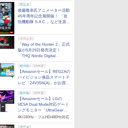
シャルコラボ広告を掲出
アニメ
後藤隆幸氏アニメーター活動
45年周年記念展開催！ 「攻
殻機動隊 S.A.C.」など生原
画、総作画監督修正が展示
イベント
「Way of the Hunter 2」正式
版が9月29日発売決定！
「THQ Nordic Digital
Showcase 2026」まとめ
セール
ハード
【Amazonセール】REGZAの
ハイビジョン液晶スマートテ
レビ「24V35N(A)」がお買い
得！
セール
ハード
【Amazonセール】LGの
7
8
9
VESA Dual Mode対応ゲーミ
ングモニター「UltraGear
27G850A-B」がお買い得！
4K/240Hz・フルHD/480Hz対応
アニメ