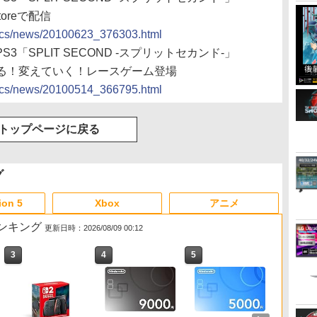
toreで配信
docs/news/20100623_376303.html
S3「SPLIT SECOND -スプリットセカンド-」
る！変えていく！レースゲーム登場
docs/news/20100514_366795.html
トップページに戻る
グ
ion 5
Xbox
アニメ
販売ランキング
更新日時：2026/08/09 00:12
3
4
5
6