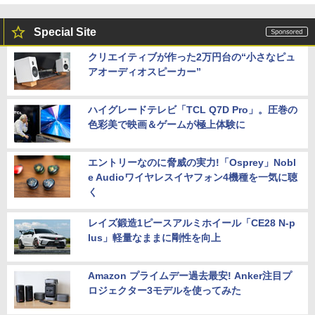
セガ 【Switch2】ツーポイントミュージ
5
Special Site
アム [POT-P-AAS5A NSW2 ツ-ポイント
ミュ-ジアム]
クリエイティブが作った2万円台の“小さなピュ
アオーディオスピーカー”
￥3,490
ハイグレードテレビ「TCL Q7D Pro」。圧巻の
色彩美で映画＆ゲームが極上体験に
エントリーなのに脅威の実力!「Osprey」Nobl
e Audioワイヤレスイヤフォン4機種を一気に聴
く
レイズ鍛造1ピースアルミホイール「CE28 N-p
lus」軽量なままに剛性を向上
Amazon プライムデー過去最安! Anker注目プ
ロジェクター3モデルを使ってみた