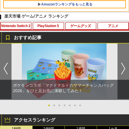
Amazonランキングをもっと見る
楽天市場 ゲーム/アニメ ランキング
Nintendo Switch 2
PlayStation 5
ゲームグッズ
アニメ
【純正品】Xbox ワイヤレス コントロー
劇場版「鬼滅の刃」無限城編 第一章 猗
1
1
ラー + USB-C® ケーブル
窩座再来 通常版 [Blu-ray]
おすすめ記事
￥8,300
￥3,982
楽天1位 switch2 保護フィルム【他全機
【楽天ブックス限定特典+特典】空の軌
【中古】【Blu−ray】プリンセスコネク
1
1
1
種】【2枚目半額&ケーブルもらえる】ス
跡 the 2nd PS5版(DLCチラシ：NEOブ
ト！Re：Dive 2 / アニメ
イッチ2 保護フィルム switch2 フィルム
レイサー・アガット+【早期購入外付特
Switch2 ガラスフィルム スイッチ Switc
典】DLCチラシ)
￥320
【純正品】Xbox ワイヤレス コントロー
2
h 保護フィルム 有機el ブルーライトカッ
劇場版「鬼滅の刃」無限城編 第一章 猗
ラー (ロボット ホワイト)
2
ト シート 本体 ガラス lite ケース カバー
￥7,480
窩座再来 通常版 [DVD]
保護 画面 液晶保護 画面保護
￥7,681
ポケモンコラボ「マクドナルドのサマーチャンスバッグ
￥3,523
￥1,000
【中古】【Blu−ray】プリンセスコネク
2
2026」をひと足お先に体験してみた！
ト！Re：Dive 3 / アニメ
【特典】グランド・セフト・オートVI
2
(コードインボックス版、配送日：2026
【純正品】Xbox ワイヤレス コントロー
3
年11月12日、プレイ開始日：2026年11
￥430
●
●
●
●
●
●
●
ラー (カーボンブラック)
Nintendo Switch2 ケース EVA キャリン
月19日)(【初回購入封入特典】ヴィンテ
2
【Amazon.co.jp限定】劇場版モノノ怪
3
グケース 耐衝撃 大容量収納 Switch 保護
ージ・バイスシティパック)
第三章 蛇神 (Amazon.co.jp限定オリジ
￥8,020
ケース 収納バッグ ニンテンドー スイッ
アクセスランキング
ナル三方背収納ケース付きコレクション)
チ2 収納バッグ キャリーケース 保護 ゲ
￥8,329
(オリジナル特典:オリジナル巾着＋メー
1時間
24時間
1週間
1カ月