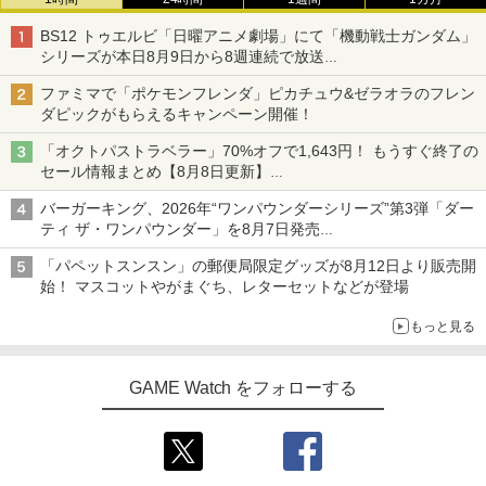
ームカード
【中古】【Blu−ray】プリンセスコネク
カー特典:【坤と離】二振りの剣、十翼よ
3
ト！Re：Dive 1 / アニメ
り来たる！スタジオ描き下ろしイラスト
BS12 トゥエルビ「日曜アニメ劇場」にて「機動戦士ガンダム」
【純正品】Xbox 充電式バッテリー + US
4
￥1,078
ボード付) [Blu-ray]
B-C ケーブル
シリーズが本日8月9日から8週連続で放送
￥485
ソニー・インタラクティブエンタテイン
3
初回は「機動戦士ガンダム【HDリマスター版】」
メント 【PS5】ディスクドライブ [CFI-Z
￥10,780
ファミマで「ポケモンフレンダ」ピカチュウ&ゼラオラのフレン
￥2,618
DD1J PS5 ディスクドライブ]
ダピックがもらえるキャンペーン開催！
Switch 2対応 Switch 2 収納ケース 収納
3
バッグスイッチ 2 収納ケース Switch 収
￥11,980
「オクトパストラベラー」70%オフで1,643円！ もうすぐ終了の
納バッグ 保護ケース 耐衝撃 防水 軽量 ポ
劇場版「鬼滅の刃」無限城編 第一章 猗
4
劇場版「鬼滅の刃」無限城編 第一章 猗
4
セール情報まとめ【8月8日更新】
ータブル 付属 携帯ケース 収納袋
窩座再来(通常版)【Blu-ray】 [ 吾峠呼世
窩座再来 完全生産限定版 [Blu-ray]
【国内正規品】Thrustmaster スラスト
ニンテンドーeショップでは「大神 絶景版」が67%オフで990円
5
晴 ]
バーガーキング、2026年“ワンパウンダーシリーズ”第3弾「ダー
マスター TH8S シフター - PC、PS4、P
￥1,211
【新品】【PS5HD】NOLVA Mechanical
￥8,698
4
S5、PS5 Pro、Xbox One、Xbox Serie
ティ ザ・ワンパウンダー」を8月7日発売
￥3,960
All-Button ArcadeController for PlayS
s X|S 対応の高精度 H パターン シフター
「特製ガーリックマヨソース」を使用した超大型チーズバーガー
tation5／Windows PC[在庫品]
「パペットスンスン」の郵便局限定グッズが8月12日より販売開
￥14,141
始！ マスコットやがまぐち、レターセットなどが登場
【お買い物マラソン期間限定♪最大30％O
￥14,660
4
FF】【tomtoc公式店】 Switch 2対応 ハ
Re:ゼロから始める異世界生活 4th seas
『映画 ラブライブ！蓮ノ空女学院スクー
5
5
もっと見る
ードケース FancyCase-G05 Nintendo
on 3【Blu-ray】 [ 長月達平 ]
ルアイドルクラブ Bloom Garden Part
2025年 スイッチ2モデル用 スリムケース
y』Blu-ray（特装限定版）
持ち運び キャリングケース 耐衝撃 薄型
￥7,821
アストロボット
5
ハードポーチ ゲームカード12枚収納 ア
GAME Watch をフォローする
￥8,589
クセサリーポーチ
￥4,968
￥2,653