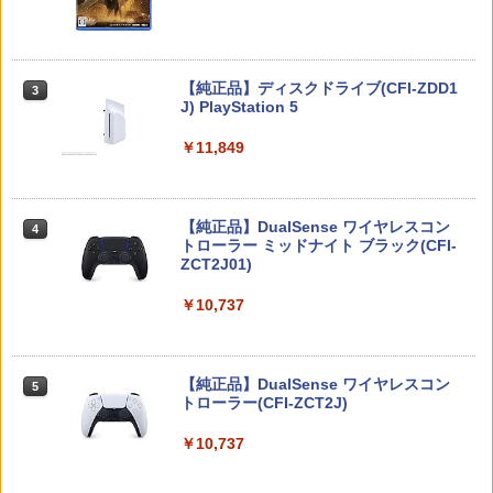
Nintendo Switch 2(日本語・国内専用)
【純正品】ディスクドライブ(CFI-ZDD1
3
3
J) PlayStation 5
￥56,068
￥11,849
【純正品】DualSense ワイヤレスコン
ニンテンドープリペイド番号 9000円|オ
4
4
トローラー ミッドナイト ブラック(CFI-
ンラインコード版
ZCT2J01)
￥9,000
￥10,737
ニンテンドープリペイド番号 5000円|オ
5
【純正品】DualSense ワイヤレスコン
ンラインコード版
5
トローラー(CFI-ZCT2J)
￥5,000
￥10,737