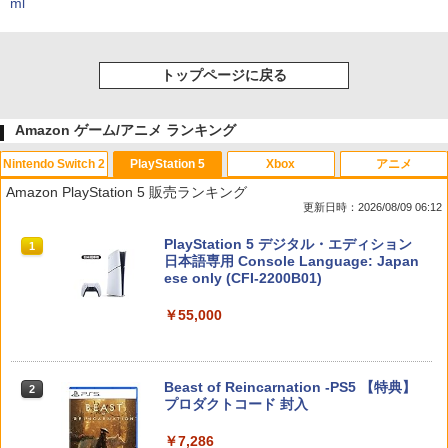
ml
トップページに戻る
Amazon ゲーム/アニメ ランキング
Nintendo Switch 2
PlayStation 5
Xbox
アニメ
Amazon PlayStation 5 販売ランキング
更新日時：2026/08/09 06:12
スプラトゥーン レイダース|オンライン
PlayStation 5 デジタル・エディション
1
1
コード版
日本語専用 Console Language: Japan
ese only (CFI-2200B01)
￥5,832
￥55,000
スプラトゥーン レイダース -Switch2
Beast of Reincarnation -PS5 【特典】
2
2
プロダクトコード 封入
￥6,449
￥7,286