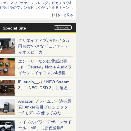
ファミマで「ポケモンフレンダ」ピカチュウ&
「特製ガーリックマヨソース」を使用した超大
ゼラオラのフレンダピックがもらえるキャンペ
型チーズバーガー
ーン開催！
もっと見る
Special Site
クリエイティブが作った2万
円台の“小さなピュアオーデ
ィオスピーカー”
エントリーなのに脅威の実
力!「Osprey」Noble Audioワ
イヤレスイヤフォン4機種を
一気に聴く
iFi audio主力「NEO Stream
3」「NEO iDSD 3」に迫る
Amazon プライムデー過去最
安! Anker注目プロジェクタ
ー3モデルを使ってみた
レイズのパワーデザインホイ
ール「M6」に新色登場!!