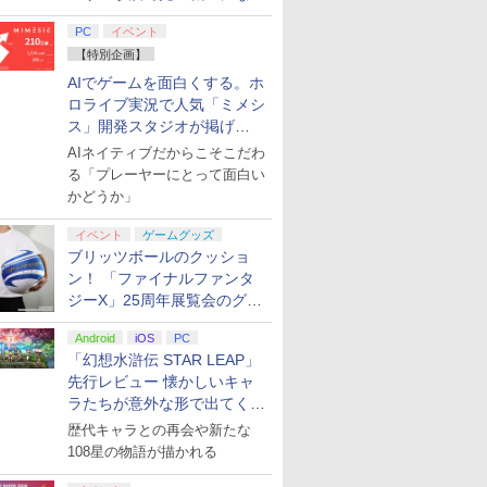
てみた
PC
イベント
【特別企画】
AIでゲームを面白くする。ホ
ロライブ実況で人気「ミメシ
ス」開発スタジオが掲げ
る“AI活用の信念”とは？【講
AIネイティブだからこそこだわ
演レポート】
る「プレーヤーにとって面白い
かどうか」
イベント
ゲームグッズ
ブリッツボールのクッショ
ン！ 「ファイナルファンタ
ジーX」25周年展覧会のグッ
ズ情報が公開
Android
iOS
PC
「幻想水滸伝 STAR LEAP」
先行レビュー 懐かしいキャ
ラたちが意外な形で出てくる
シリーズ完全新作！
歴代キャラとの再会や新たな
108星の物語が描かれる