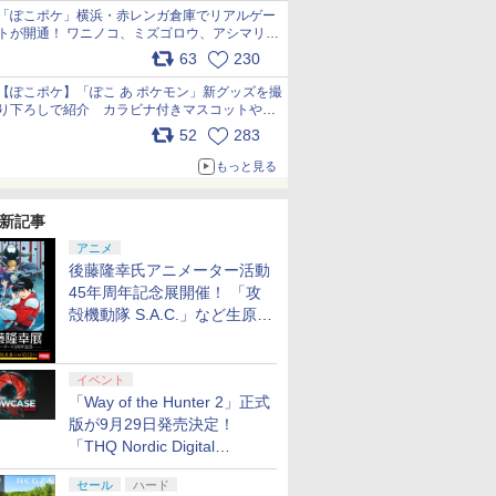
「ぽこポケ」横浜・赤レンガ倉庫でリアルゲー
トが開通！ ワニノコ、ミズゴロウ、アシマリ登
場シーンをレポート pic.x.com/LDgEByVl6D
63
230
【ぽこポケ】「ぽこ あ ポケモン」新グッズを撮
り下ろしで紹介 カラビナ付きマスコットやス
クエアポーチが仲間入り
52
283
pic.x.com/XmVAgBxaW5
もっと見る
新記事
アニメ
後藤隆幸氏アニメーター活動
45年周年記念展開催！ 「攻
殻機動隊 S.A.C.」など生原
画、総作画監督修正が展示
イベント
「Way of the Hunter 2」正式
版が9月29日発売決定！
「THQ Nordic Digital
Showcase 2026」まとめ
セール
ハード