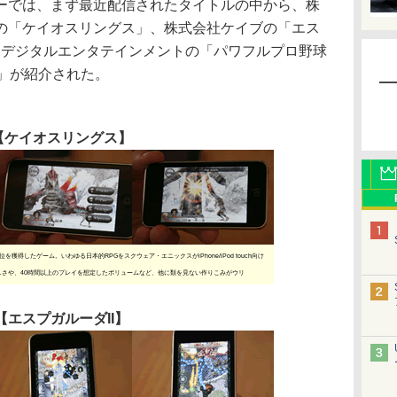
では、まず最近配信されたタイトルの中から、株
の「ケイオスリングス」、株式会社ケイブの「エス
ミデジタルエンタテインメントの「パワフルプロ野球
10」が紹介された。
【ケイオスリングス】
得したゲーム。いわゆる日本的RPGをスクウェア・エニックスがiPhone/iPod touch向け
さや、40時間以上のプレイを想定したボリュームなど、他に類を見ない作りこみがウリ
【エスプガルーダII】