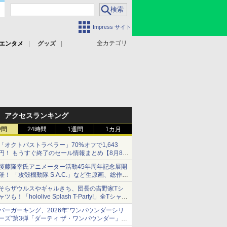
Impress サイト
全カテゴリ
エンタメ
グッズ
アクセスランキング
時間
24時間
1週間
1カ月
「オクトパストラベラー」70%オフで1,643
円！ もうすぐ終了のセール情報まとめ【8月8日
更新】
後藤隆幸氏アニメーター活動45年周年記念展開
ニンテンドーeショップでは「大神 絶景版」が
催！ 「攻殻機動隊 S.A.C.」など生原画、総作画
67%オフで990円
監督修正が展示
そらザウルスやギャルきち、団長の吉野家Tシ
ャツも！「hololive Splash T-Party!」全Tシャツ
ラインナップ公開＆オンライン販売開始
バーガーキング、2026年“ワンパウンダーシリ
ーズ”第3弾「ダーティ ザ・ワンパウンダー」を
8月7日発売