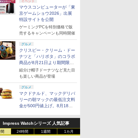
イベント
マウスコンピューターが「東
京ゲームショウ2026」出展
特設サイトを公開
ゲーミングPCを特別価格で販
売するキャンペーンも同時開催
グルメ
クリスピー・クリーム・ドー
ナツと「ハリポタ」のコラボ
商品が8月21日より期間限定
で発売
組分け帽子ドーナツなど見た目
も楽しい商品が登場
グルメ
マクドナルド、マックデリバ
リーの朝マックの最低注文料
金が500円値上げ。8月18日
より1,500円から受付
Impress Watchシリーズ 人気記事
時間
24時間
1週間
1カ月