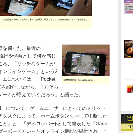
リ。加速度センサーによる操作は非常に直感的。華麗なトリックを決めたら、リプレイ映像として
話を伺った。最近の
ームでの流行や傾向として何か感じ
ころ、「リッチなゲームが
オンラインゲーム」という2
については、「Pocket
3DMMORPG「Pocket Legends」
RPGを紹介しながら、「おそら
ゲームが増えていくだろう」と語った。
S 4」について、ゲームユーザーにとってのメリット
チタスクによって、ホームボタンを押して中断した
と」と、「デベロッパーβとして発表した『Game
1
リーダーボードといったオンライン機能が提供され、こ