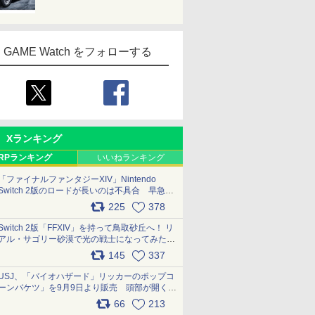
GAME Watch をフォローする
Xランキング
RPランキング
いいねランキング
「ファイナルファンタジーXIV」Nintendo
Switch 2版のロードが長いのは不具合 早急に
アップデートできるよう対応中
225
378
pic.x.com/s9S3nRCAGa
Switch 2版「FFXIV」を持って鳥取砂丘へ！ リ
アル・サゴリー砂漠で光の戦士になってみた
pic.x.com/qyOfL2uv1n
145
337
USJ、「バイオハザード」リッカーのポップコ
ーンバケツ」を9月9日より販売 頭部が開く仕
組み。味は恐怖を堪のう「味噌フレーバー」
66
213
pic.x.com/81MuXGahVM