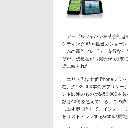
アップルジャパン株式会社は4月
ケティング iPod担当のショーン・
ームの新作プレビューを行なった。
だが、残念ながら発売が5月末に延期さ
話に絞られた。
エリス氏はまずiPhoneプラッ
在、約185,000本のアプリ
ント関連のものが約50,000
数は40億を超えている。この
し出す機能として、インストー
をリストアップするGenius機