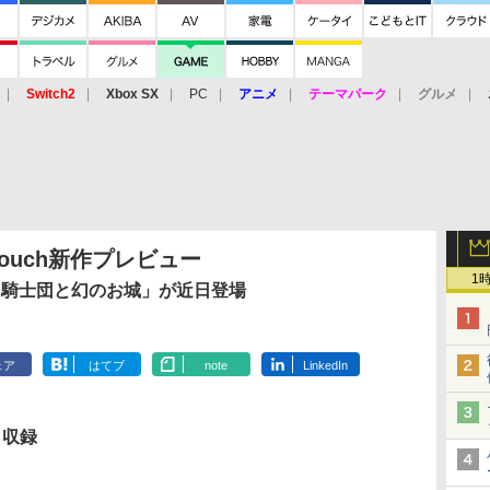
Switch2
Xbox SX
PC
アニメ
テーマパーク
グルメ
 Vita
3DS
アーケード
VR
 touch新作プレビュー
1
る騎士団と幻のお城」が近日登場
ェア
はてブ
note
LinkedIn
 収録