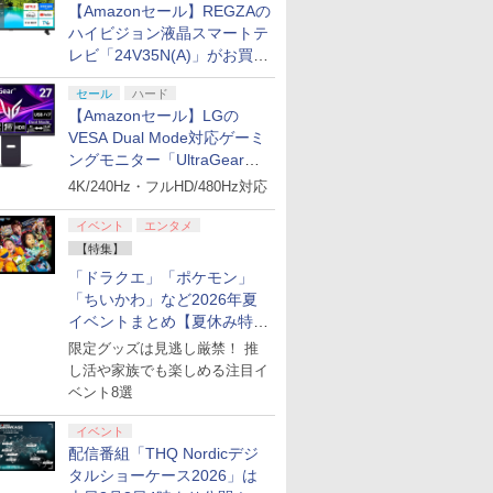
【Amazonセール】REGZAの
ハイビジョン液晶スマートテ
レビ「24V35N(A)」がお買い
得！
セール
ハード
【Amazonセール】LGの
VESA Dual Mode対応ゲーミ
ングモニター「UltraGear
27G850A-B」がお買い得！
4K/240Hz・フルHD/480Hz対応
イベント
エンタメ
【特集】
「ドラクエ」「ポケモン」
「ちいかわ」など2026年夏
イベントまとめ【夏休み特
集】
限定グッズは見逃し厳禁！ 推
し活や家族でも楽しめる注目イ
ベント8選
イベント
配信番組「THQ Nordicデジ
タルショーケース2026」は