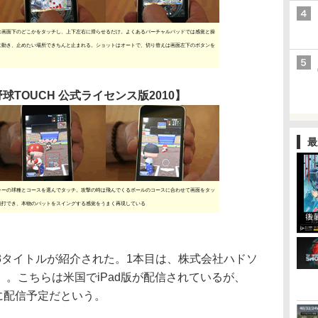
は画面下のどこかをタッチし、上下左右に滑らせるだけ。よくあるバーチャルパッドでは感覚と操
に動き、止めたい場所できちんと止まれる。ショットはオートで、切り替えは画面左下のボタンを
球TOUCH 公式ライセンス版2010】
最
ャーの球種とコースを選んでタッチ。攻撃の時は飛んでくるボールのコースに合わせて画面をタッ
強打でき、本物のバットをスイングする感覚をうまく再現している
タイトルが紹介された。1本目は、株式会社ハドソ
。こちらは米国でiPad版が配信されているが、
月ごろに配信予定だという。