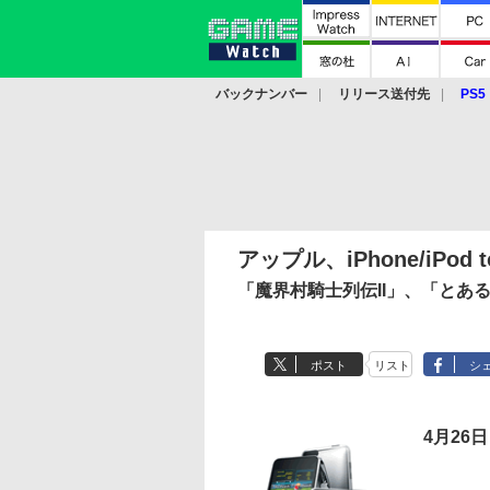
バックナンバー
リリース送付先
PS5
モバイル
eスポーツ
クラウド
PS
アップル、iPhone/iPod
「魔界村騎士列伝II」、「とあ
ポスト
リスト
シ
4月26日