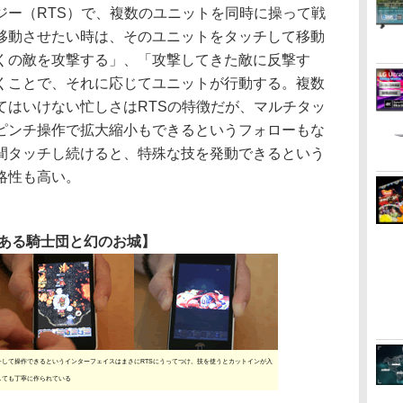
ー（RTS）で、複数のユニットを同時に操って戦
移動させたい時は、そのユニットをタッチして移動
くの敵を攻撃する」、「攻撃してきた敵に反撃す
くことで、それに応じてユニットが行動する。複数
てはいけない忙しさはRTSの特徴だが、マルチタッ
ピンチ操作で拡大縮小もできるというフォローもな
間タッチし続けると、特殊な技を発動できるという
略性も高い。
ある騎士団と幻のお城】
チして操作できるというインターフェイスはまさにRTSにうってつけ。技を使うとカットインが入
しても丁寧に作られている