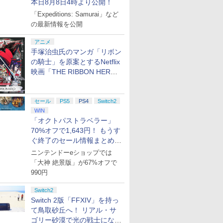
本日8月8日4時より公開！
「Expeditions: Samurai」など
の最新情報を公開
アニメ
手塚治虫氏のマンガ「リボン
の騎士」を原案とするNetflix
映画「THE RIBBON HERO
リボンヒーロー」本日配信開
始
セール
PS5
PS4
Switch2
WIN
「オクトパストラベラー」
70%オフで1,643円！ もうす
ぐ終了のセール情報まとめ
【8月8日更新】
ニンテンドーeショップでは
「大神 絶景版」が67%オフで
990円
Switch2
Switch 2版「FFXIV」を持っ
て鳥取砂丘へ！ リアル・サ
ゴリー砂漠で光の戦士になっ