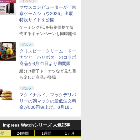
イベント
マウスコンピューターが「東
京ゲームショウ2026」出展
特設サイトを公開
ゲーミングPCを特別価格で販
売するキャンペーンも同時開催
グルメ
クリスピー・クリーム・ドー
ナツと「ハリポタ」のコラボ
商品が8月21日より期間限定
で発売
組分け帽子ドーナツなど見た目
も楽しい商品が登場
グルメ
マクドナルド、マックデリバ
リーの朝マックの最低注文料
金が500円値上げ。8月18日
より1,500円から受付
Impress Watchシリーズ 人気記事
時間
24時間
1週間
1カ月