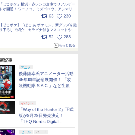
「ぽこポケ」横浜・赤レンガ倉庫でリアルゲー
トが開通！ ワニノコ、ミズゴロウ、アシマリ登
場シーンをレポート pic.x.com/LDgEByVl6D
63
230
【ぽこポケ】「ぽこ あ ポケモン」新グッズを撮
り下ろしで紹介 カラビナ付きマスコットやス
クエアポーチが仲間入り
52
283
pic.x.com/XmVAgBxaW5
もっと見る
新記事
アニメ
後藤隆幸氏アニメーター活動
45年周年記念展開催！ 「攻
殻機動隊 S.A.C.」など生原
画、総作画監督修正が展示
イベント
「Way of the Hunter 2」正式
版が9月29日発売決定！
「THQ Nordic Digital
Showcase 2026」まとめ
セール
ハード