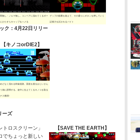
間無し・ノルマ無し。コンベアに流れてくるボー
ゲップの順番を覚えて、その通りにボタンを押していく
にひたすらキャップをハメる
記憶力を試されるバイト
ック：4月22日リリー
【キノコorDIE2】
めどなく流れる幹線道路。国道を渡るおじいさん
う側に誘導する。途中に生えてくるキノコを取る
ナス獲得!
リーズ
レトロスクリーン」
【SAVE THE EARTH】
ロでちょっと新しい