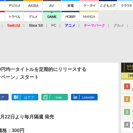
Switch2
Xbox SX
PC
アニメ
テーマパーク
グルメ
 Vita
3DS
アーケード
VR
向け300円均一タイトルを定期的にリリースする
1
ンペーン」スタート
ェア
はてブ
note
LinkedIn
4月22日より毎月隔週 発売
価格：300円