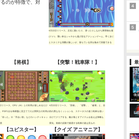
するのが特徴で、対
4月22日リリース。左右に動いたり、潜ったりしながら障害物を避
けつつ、襲い来るシャチから逃げ切るアクションゲーム。早く泳ぐ
とスタミナな消費が激しいが、落ちている貝を集めて回復できる
【将棋】
【突撃！戦車隊！】
最
2日リリース。CPU（AI）との対局が楽しめるだけ
4月22日リリース。「防衛」、「迎撃」、「破壊」と、目
、PSP1台を将棋盤に見立てての人間同士の対局が
的の異なるミッションを、ステータスの違う戦車を使い
「待った」や「手合い割」などのハンディキャッ
分けてクリアする。敵が落とすアイテムを拾えば弾種も
意
変化。発射の反動で後退する戦車の姿は見もの
【ユビスター】
【クイズ アニマニア】