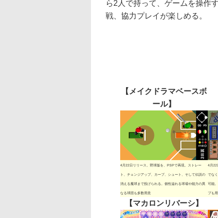
ら2人で持って、ゲームを操作
戦、協力プレイが楽しめる。
【メイクドラマベースボ
ール】
4月22日リリース。野球版を、PSPで再現。ストレー
4月2
ト、チェンジアップ、カーブ、シュート、そして伝説の
でなく
消える魔球まで投げられる。個性溢れる球場や能力の異
可能。
なる球団も多数用意
プも用
【マカロンリバーシ】