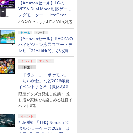
【Amazonセール】LGの
VESA Dual Mode対応ゲーミ
ングモニター「UltraGear
27G850A-B」がお買い得！
4K/240Hz・フルHD/480Hz対応
セール
ハード
【Amazonセール】REGZAの
ハイビジョン液晶スマートテ
レビ「24V35N(A)」がお買い
得！
イベント
エンタメ
【特集】
「ドラクエ」「ポケモン」
「ちいかわ」など2026年夏
イベントまとめ【夏休み特
集】
限定グッズは見逃し厳禁！ 推
し活や家族でも楽しめる注目イ
ベント8選
イベント
配信番組「THQ Nordicデジ
タルショーケース2026」は