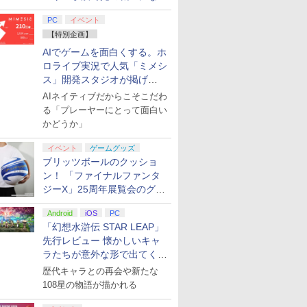
てみた
PC
イベント
【特別企画】
AIでゲームを面白くする。ホ
ロライブ実況で人気「ミメシ
ス」開発スタジオが掲げ
る“AI活用の信念”とは？【講
AIネイティブだからこそこだわ
演レポート】
る「プレーヤーにとって面白い
かどうか」
イベント
ゲームグッズ
ブリッツボールのクッショ
ン！ 「ファイナルファンタ
ジーX」25周年展覧会のグッ
ズ情報が公開
Android
iOS
PC
「幻想水滸伝 STAR LEAP」
先行レビュー 懐かしいキャ
ラたちが意外な形で出てくる
シリーズ完全新作！
歴代キャラとの再会や新たな
108星の物語が描かれる