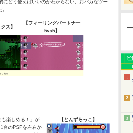
体的にどう使えばいいのかわからない、おバカなツー
だ。
【フィーリングパートナー
ックス】
5vs5】
ントされる
でも楽しめる！」が
【とんずらっこ】
1台のPSPを左右か