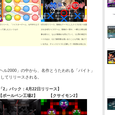
3日リリース。「ツイスターゲーム」をPSPの上で
5月13日リリース。動物をテーマにしたクイズが次々出題
って楽しむというもの
される4択クイズゲーム。動物の一部や、一瞬だけ映る画
像を頼りに、なんの動物かを答えていく。1人用の検定モ
ードのほか、2人で解答数を競い合うことも可能。負けて
いる方は、チャンスクイズに正解して一発逆転を狙える
ヘル2000」の中から、名作とうたわれる「バイト」
にしてリリースされる。
「2」パック：4月22日リリース】
【ボールペン工場2】
【クサイモン2】