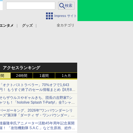
Impress サイト
全カテゴリ
エンタメ
グッズ
アクセスランキング
時間
24時間
1週間
1カ月
「オクトパストラベラー」70%オフで1,643
円！ もうすぐ終了のセール情報まとめ【8月8日
更新】
そらザウルスやギャルきち、団長の吉野家Tシ
ニンテンドーeショップでは「大神 絶景版」が
ャツも！「hololive Splash T-Party!」全Tシャツ
67%オフで990円
ラインナップ公開＆オンライン販売開始
バーガーキング、2026年“ワンパウンダーシリ
ーズ”第3弾「ダーティ ザ・ワンパウンダー」を
8月7日発売
後藤隆幸氏アニメーター活動45年周年記念展開
「特製ガーリックマヨソース」を使用した超大
催！ 「攻殻機動隊 S.A.C.」など生原画、総作画
型チーズバーガー
監督修正が展示