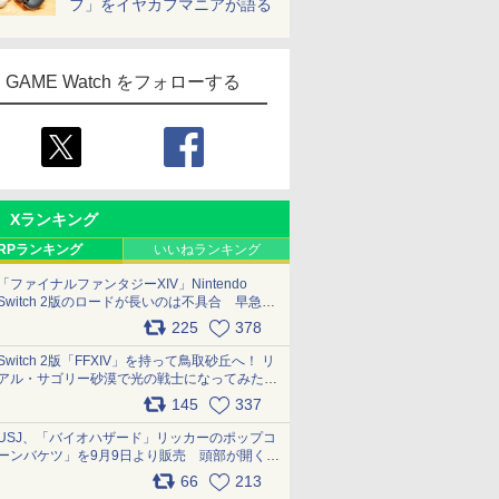
フ」をイヤカフマニアが語る
GAME Watch をフォローする
Xランキング
RPランキング
いいねランキング
「ファイナルファンタジーXIV」Nintendo
Switch 2版のロードが長いのは不具合 早急に
アップデートできるよう対応中
225
378
pic.x.com/s9S3nRCAGa
Switch 2版「FFXIV」を持って鳥取砂丘へ！ リ
アル・サゴリー砂漠で光の戦士になってみた
pic.x.com/qyOfL2uv1n
145
337
USJ、「バイオハザード」リッカーのポップコ
ーンバケツ」を9月9日より販売 頭部が開く仕
組み。味は恐怖を堪のう「味噌フレーバー」
66
213
pic.x.com/81MuXGahVM