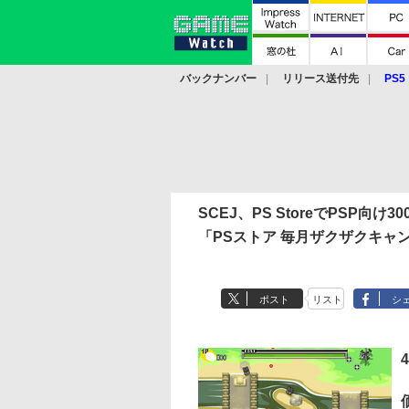
バックナンバー
リリース送付先
PS5
モバイル
eスポーツ
クラウド
PS
SCEJ、PS StoreでPSP
「PSストア 毎月ザクザクキャ
ポスト
リスト
シ