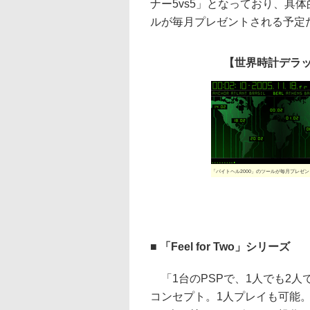
ナー5vs5」となっており、具
ルが毎月プレゼントされる予定
【世界時計デラ
「バイトヘル2000」のツールが毎月プレゼ
■ 「Feel for Two」シリーズ
「1台のPSPで、1人でも2人
コンセプト。1人プレイも可能。