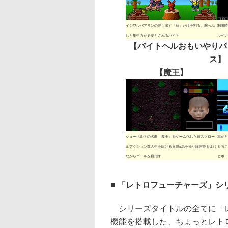
イジワルバアサンの差し出す「薪」だけを割る、腕っぷ
制限時
しと集中力が必要とされるバイト
ルペン
【バイトヘルおもいやりパ
ス】
【魔王】
シューベルトの名曲「魔王」をゲーム化した縦スクロー
車がと
ルアクション森の中を駆ける父親=馬を操り障害物をよけ
を向こ
ながらゴールを目指す
とボー
■ 「レトロフューチャーズ」シ
シリーズタイトルの全てに「
機能を搭載した、ちょっとレト