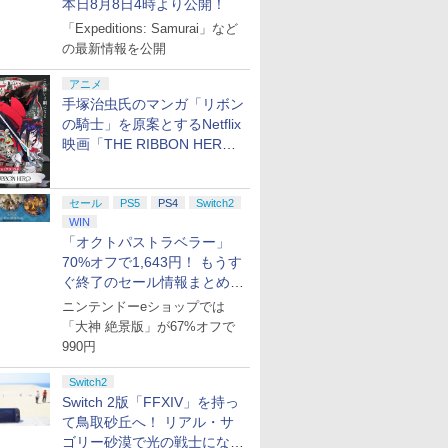
本日8月8日4時より公開！
「Expeditions: Samurai」など
の最新情報を公開
アニメ
手塚治虫氏のマンガ「リボン
の騎士」を原案とするNetflix
映画「THE RIBBON HERO
リボンヒーロー」本日配信開
始
セール
PS5
PS4
Switch2
WIN
「オクトパストラベラー」
70%オフで1,643円！ もうす
ぐ終了のセール情報まとめ
【8月8日更新】
ニンテンドーeショップでは
「大神 絶景版」が67%オフで
990円
Switch2
Switch 2版「FFXIV」を持っ
て鳥取砂丘へ！ リアル・サ
ゴリー砂漠で光の戦士になっ