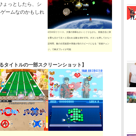
ひょっとしたら、シ
いゲームなのかもしれ
4月22日リリース。大量の弾幕をかいくぐりながら、前後左右に弾
を撃ち分けて次々と現われる敵を倒すSTG。ボタンを押してから一
定時間、敵の出現速度や弾速が倍のスピードになる「倍速チェン
ジ」で稼ぎプレイが可能
るタイトルの一部スクリーンショット】