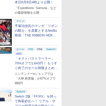
本日8月8日4時より公開！
「Expeditions: Samurai」など
の最新情報を公開
アニメ
手塚治虫氏のマンガ「リボン
の騎士」を原案とするNetflix
映画「THE RIBBON HERO
リボンヒーロー」本日配信開
始
セール
PS5
PS4
Switch2
WIN
「オクトパストラベラー」
70%オフで1,643円！ もうす
ぐ終了のセール情報まとめ
【8月8日更新】
ニンテンドーeショップでは
「大神 絶景版」が67%オフで
990円
Switch2
Switch 2版「FFXIV」を持っ
て鳥取砂丘へ！ リアル・サ
ゴリー砂漠で光の戦士になっ