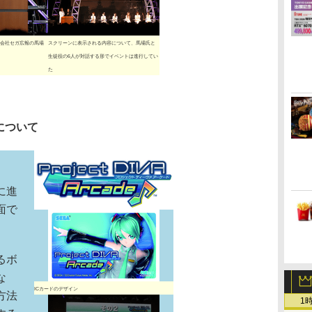
会社セガ広報の馬場
スクリーンに表示される内容について、馬場氏と
生徒役の6人が対話する形でイベントは進行してい
た
e」について
に進
面で
るボ
な
ICカードのデザイン
方法
1