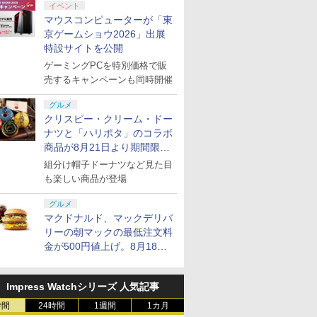
イベント
マウスコンピューターが「東
京ゲームショウ2026」出展
特設サイトを公開
ゲーミングPCを特別価格で販
売するキャンペーンも同時開催
グルメ
クリスピー・クリーム・ドー
ナツと「ハリポタ」のコラボ
商品が8月21日より期間限定
で発売
組分け帽子ドーナツなど見た目
も楽しい商品が登場
グルメ
マクドナルド、マックデリバ
リーの朝マックの最低注文料
金が500円値上げ。8月18日
より1,500円から受付
Impress Watchシリーズ 人気記事
時間
24時間
1週間
1カ月