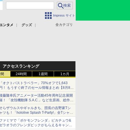
Impress サイト
全カテゴリ
エンタメ
グッズ
アクセスランキング
時間
24時間
1週間
1カ月
「オクトパストラベラー」70%オフで1,643
円！ もうすぐ終了のセール情報まとめ【8月8日
更新】
後藤隆幸氏アニメーター活動45年周年記念展開
ニンテンドーeショップでは「大神 絶景版」が
催！ 「攻殻機動隊 S.A.C.」など生原画、総作画
67%オフで990円
監督修正が展示
そらザウルスやギャルきち、団長の吉野家Tシ
ャツも！「hololive Splash T-Party!」全Tシャツ
ラインナップ公開＆オンライン販売開始
ファミマで「ポケモンフレンダ」ピカチュウ&
ゼラオラのフレンダピックがもらえるキャンペ
ーン開催！