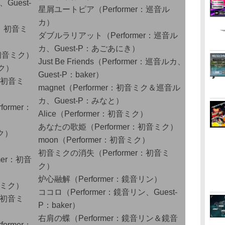
Guest-
星屑ユートピア（Performer：巡音ル
カ）
r：初音ミ
ダブルラリアット（Performer：巡音ル
カ、Guest-P：あごあにき）
er：初音ミク）
Just Be Friends（Performer：巡音ルカ、
ミク）
Guest-P：baker）
er：初音ミ
magnet（Performer：初音ミク＆巡音ル
カ、Guest-P：みなと）
rmer：
Alice（Performer：初音ミク）
あなたの歌姫（Performer：初音ミク）
ミク）
moon（Performer：初音ミク）
初音ミクの消失（Performer：初音ミ
er：初音
ク）
炉心融解（Performer：鏡音リン）
音ミク）
ココロ（Performer：鏡音リン、Guest-
：初音ミ
P：baker）
右肩の蝶（Performer：鏡音リン＆鏡音
rmer：