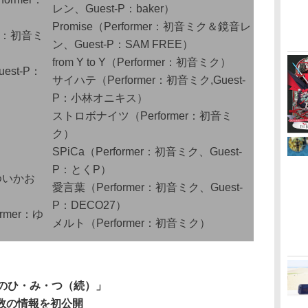
レン、Guest-P：baker）
Promise（Performer：初音ミク＆鏡音レ
r：初音ミ
ン、Guest-P：SAM FREE）
from Y to Y（Performer：初音ミク）
est-P：
サイハテ（Performer：初音ミク,Guest-
P：小林オニキス）
：
ストロボナイツ（Performer：初音ミ
ク）
SPiCa（Performer：初音ミク、Guest-
P：とくP）
r：ゆいかお
愛言葉（Performer：初音ミク、Guest-
P：DECO27）
mer：ゆ
メルト（Performer：初音ミク）
A- 39のひ・み・つ（続）」
の情報を初公開