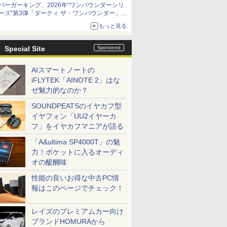
バーガーキング、2026年“ワンパウンダーシリ
ーズ”第3弾「ダーティ ザ・ワンパウンダー」を
8月7日発売
もっと見る
「特製ガーリックマヨソース」を使用した超大
型チーズバーガー
Special Site
AIスマートノートの
iFLYTEK「AINOTE 2」はな
ぜ魅力的なのか？
SOUNDPEATSのイヤカフ型
イヤフォン「UU2イヤーカ
フ」をイヤカフマニアが語る
「A&ultima SP4000T」の魅
力！ポケットに入るオーディ
オの醍醐味
性能の良いお得な中古PC情
報はこのページでチェック！
レイズのプレミアムカー向け
ブランドHOMURAから