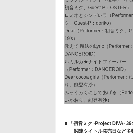
初音ミク、Guest-P：OSTER）
ロミオとシンデレラ（Performe
ク、Guest-P：doriko）
Dear（Performer：初音ミク、Gu
19's）
教えて 魔法のLyric（Performer
DANCEROID）
ルカルカ★ナイトフィーバー
（Performer：DANCEROID）
Dear cocoa girls（Performe
り、能登有沙）
みっくみくにしてあげる（Perfor
いかおり、能登有沙）
■ 「初音ミク -Project DIV
関連タイトル発売日など多数