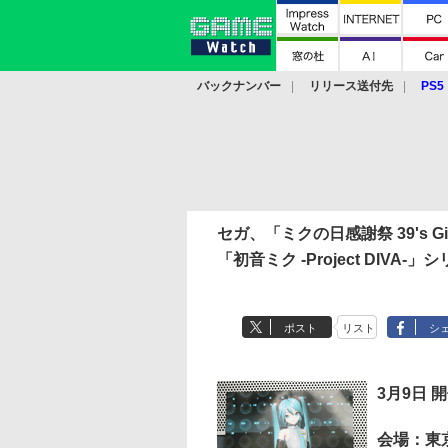
バックナンバー
リリース送付先
PS5
モバイル
eスポーツ
クラウド
PS
セガ、「ミクの日感謝祭 39's Gi
「初音ミク -Project DIV
ポスト
リスト
シ
3月9日 
会場：東京・