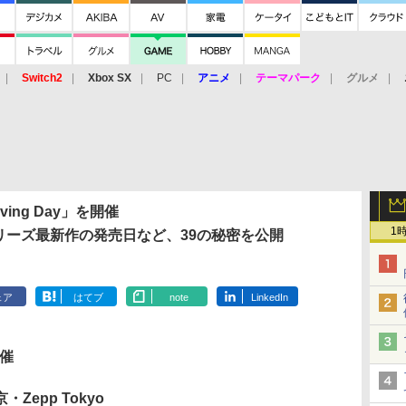
Switch2
Xbox SX
PC
アニメ
テーマパーク
グルメ
 Vita
3DS
アーケード
VR
ving Day」を開催
1
A-」シリーズ最新作の発売日など、39の秘密を公開
ェア
はてブ
note
LinkedIn
開催
Zepp Tokyo