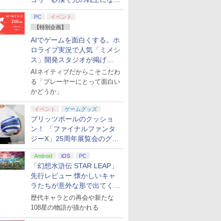
てみた
PC
イベント
【特別企画】
AIでゲームを面白くする。ホ
ロライブ実況で人気「ミメシ
ス」開発スタジオが掲げ
る“AI活用の信念”とは？【講
AIネイティブだからこそこだわ
演レポート】
る「プレーヤーにとって面白い
かどうか」
イベント
ゲームグッズ
ブリッツボールのクッショ
ン！ 「ファイナルファンタ
ジーX」25周年展覧会のグッ
ズ情報が公開
Android
iOS
PC
「幻想水滸伝 STAR LEAP」
先行レビュー 懐かしいキャ
ラたちが意外な形で出てくる
シリーズ完全新作！
歴代キャラとの再会や新たな
108星の物語が描かれる