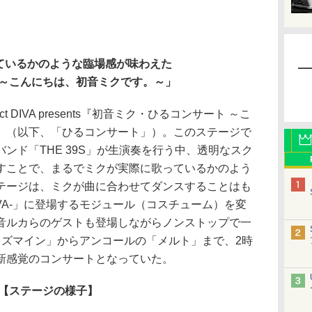
っているかのような臨場感が味わえた
～こんにちは、初音ミクです。～」
 DIVA presents『初音ミク・ひるコンサート ～こ
」（以下、「ひるコンサート」）。このステージで
ンド「THE 39S」が生演奏を行う中、透明なスク
すことで、まるでミクが実際に歌っているかのよう
テージは、ミクが曲に合わせてダンスすることはも
t DIVA-」に登場するモジュール（コスチューム）を変
音ルカらのゲストも登場しながらノンストップで一
イズマイン」からアンコールの「メルト」まで、2時
新感覚のコンサートとなっていた。
【ステージの様子】