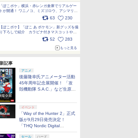
「ぽこポケ」横浜・赤レンガ倉庫でリアルゲー
トが開通！ ワニノコ、ミズゴロウ、アシマリ登
場シーンをレポート pic.x.com/LDgEByVl6D
63
230
【ぽこポケ】「ぽこ あ ポケモン」新グッズを撮
り下ろしで紹介 カラビナ付きマスコットやス
クエアポーチが仲間入り
52
283
pic.x.com/XmVAgBxaW5
もっと見る
新記事
アニメ
後藤隆幸氏アニメーター活動
45年周年記念展開催！ 「攻
殻機動隊 S.A.C.」など生原
画、総作画監督修正が展示
イベント
「Way of the Hunter 2」正式
版が9月29日発売決定！
「THQ Nordic Digital
Showcase 2026」まとめ
セール
ハード