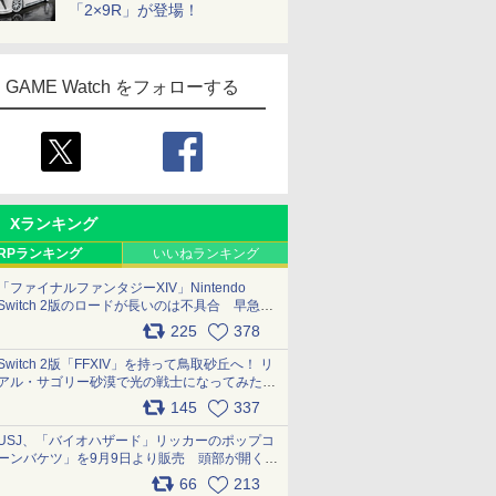
「2×9R」が登場！
GAME Watch をフォローする
Xランキング
RPランキング
いいねランキング
「ファイナルファンタジーXIV」Nintendo
Switch 2版のロードが長いのは不具合 早急に
アップデートできるよう対応中
225
378
pic.x.com/s9S3nRCAGa
Switch 2版「FFXIV」を持って鳥取砂丘へ！ リ
アル・サゴリー砂漠で光の戦士になってみた
pic.x.com/qyOfL2uv1n
145
337
USJ、「バイオハザード」リッカーのポップコ
ーンバケツ」を9月9日より販売 頭部が開く仕
組み。味は恐怖を堪のう「味噌フレーバー」
66
213
pic.x.com/81MuXGahVM