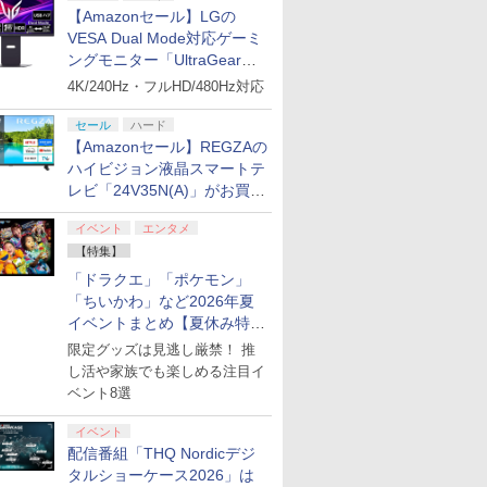
【Amazonセール】LGの
VESA Dual Mode対応ゲーミ
ングモニター「UltraGear
27G850A-B」がお買い得！
4K/240Hz・フルHD/480Hz対応
セール
ハード
【Amazonセール】REGZAの
ハイビジョン液晶スマートテ
レビ「24V35N(A)」がお買い
得！
イベント
エンタメ
【特集】
「ドラクエ」「ポケモン」
「ちいかわ」など2026年夏
イベントまとめ【夏休み特
集】
限定グッズは見逃し厳禁！ 推
し活や家族でも楽しめる注目イ
ベント8選
イベント
配信番組「THQ Nordicデジ
タルショーケース2026」は