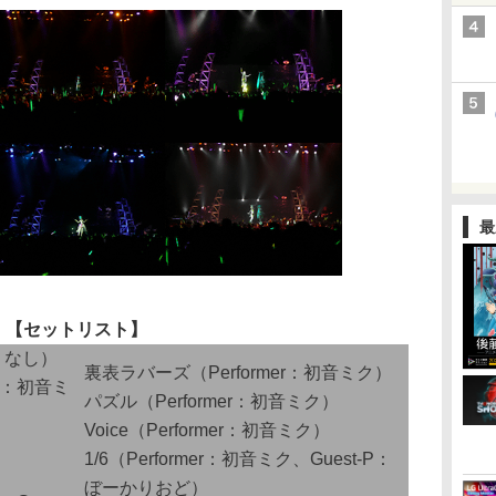
最
【セットリスト】
er：なし）
裏表ラバーズ（Performer：初音ミク）
r：初音ミ
パズル（Performer：初音ミク）
Voice（Performer：初音ミク）
1/6（Performer：初音ミク、Guest-P：
ぼーかりおど）