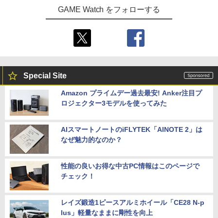
体 Joy-Con(L) ネオンブルー/(R) ネオン
GAME Watch をフォローする
￥8,800
レッド＜その他＞（代引き不可）6547
￥20,000
Special Site
Amazon プライムデー過去最安! Anker注目プ
ロジェクター3モデルを使ってみた
AIスマートノートのiFLYTEK「AINOTE 2」は
なぜ魅力的なのか？
性能の良いお得な中古PC情報はこのページで
チェック！
レイズ鍛造1ピースアルミホイール「CE28 N-p
lus」軽量なままに剛性を向上