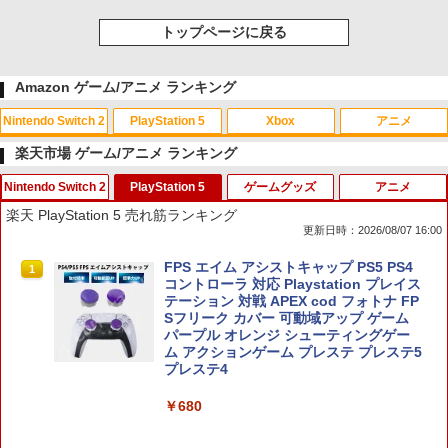
トップページに戻る
Amazon ゲーム/アニメ ランキング
Nintendo Switch 2
PlayStation 5
Xbox
アニメ
楽天市場 ゲーム/アニメ ランキング
Nintendo Switch 2
PlayStation 5
ゲームグッズ
アニメ
スプラトゥーン レイダース|オンライン
PlayStation 5 デジタル・エディション
【純正品】Xbox ワイヤレス コントロー
【Amazon.co.jp限定】劇場版モノノ怪
1
1
1
1
楽天 PlayStation 5 売れ筋ランキング
コード版
日本語専用 Console Language: Japan
ラー + USB-C® ケーブル
第三章 蛇神 (Amazon.co.jp限定オリジ
更新日時：2026/08/07 16:00
ese only (CFI-2200B01)
ナル三方背収納ケース付きコレクション)
(オリジナル特典:オリジナル巾着＋メー
￥5,832
￥8,300
Pokemon LEGENDS Z-A Nintendo Swi
FPS エイム アシストキャップ PS5 PS4
カー特典:【坤と離】二振りの剣、十翼よ
1
1
￥55,000
tch 2 Edition 【Switch2】 NXS-P-ALZ
コントローラ 対応 Playstation プレイス
り来たる！スタジオ描き下ろしイラスト
LB
テーション 対戦 APEX cod フォトナ FP
ボード付) [Blu-ray]
Sフリーク カバー 可動域アップ ゲーム
Xbox プリペイドカード 5,000円 デジタ
2
パープル オレンジ シューティングゲー
￥7,230
￥10,780
スプラトゥーン レイダース -Switch2
Beast of Reincarnation -PS5 【特典】
ルコード 【旧 Xbox ギフトカード】 [オ
2
2
ム アクションゲーム プレステ プレステ5
プロダクトコード 封入
ンラインコード]
プレステ4
￥6,455
￥7,286
￥5,000
￥680
ゼルダの伝説 ティアーズ オブ ザ キン
劇場版「鬼滅の刃」無限城編 第一章 猗
2
2
グダム Nintendo Switch 2 Edition 【S
窩座再来 通常版 [Blu-ray]
witch2】 NXS-P-AXN7B