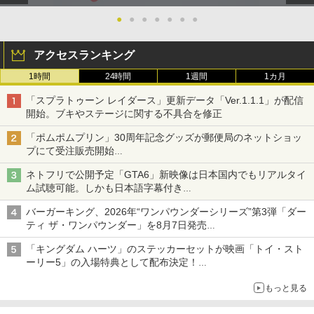
特典なし） [ 井上雄彦 ]
￥683
●
●
●
●
●
●
●
￥3,850
アクセスランキング
【当店独自で＋P10倍★要エントリー】
3
1時間
24時間
1週間
1カ月
あやかしトライアングル 3《完全生産限
【中古】[PS5] コール オブ デューティ
3
定版》 (初回限定) 【Blu-ray】
ブラックオプス コールドウォー(CALL O
「スプラトゥーン レイダース」更新データ「Ver.1.1.1」が配信
F DUTY BLACK OPS COLD WAR ) ソニ
開始。ブキやステージに関する不具合を修正
￥6,667
ー・インタラクティブエンタテインメン
ト (20201113)
「ポムポムプリン」30周年記念グッズが郵便局のネットショッ
プにて受注販売開始
￥1,300
「おもちもちもちクッション」など今年だけの限定商品が登場
ネトフリで公開予定「GTA6」新映像は日本国内でもリアルタイ
劇場版「鬼滅の刃」無限城編 第一章 猗
4
ム試聴可能。しかも日本語字幕付き
窩座再来(完全生産限定版)【Blu-ray】 [
Netflixから公式回答あり
吾峠呼世晴 ]
[Switch 2] ぽこ あ ポケモン エキスパン
4
バーガーキング、2026年“ワンパウンダーシリーズ”第3弾「ダー
ションパス（ダウンロード版）※3,200
ティ ザ・ワンパウンダー」を8月7日発売
￥8,690
ポイントまでご利用可
「特製ガーリックマヨソース」を使用した超大型チーズバーガー
「キングダム ハーツ」のステッカーセットが映画「トイ・スト
￥4,400
ーリー5」の入場特典として配布決定！
本日8月7日より先着・数量限定で配布
【楽天ブックス限定先着特典】劇場版
5
もっと見る
「僕の心のヤバイやつ」【Blu-ray】(A6
アクリルプレート) [ 堀江瞬 ]
【中古】【開封品】Nintendo Switch本
5