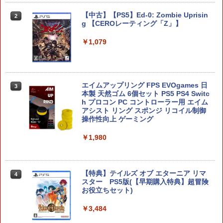
￥3,964
【純正品】Xbox ワイヤレス コントロー
3
【中古】【PS5】Ed-0: Zombie Uprisin
￥7,830
2
Nintendo Switch 2(日本語・国内専用)
【純正品】ディスクドライブ(CFI-ZDD1
3
ラー (ロボット ホワイト)
3
g 【CEROレーティング「Z」】
J) PlayStation 5
￥55,871
￥7,681
￥1,079
￥11,849
劇場版「鬼滅の刃」無限城編 第一章 猗
ぽこ あ ポケモン
3
3
窩座再来 通常版 [DVD]
￥7,880
【純正品】Xbox 充電式バッテリー + US
4
￥3,523
【純正品】DualSense ワイヤレスコン
B-C ケーブル
ニンテンドープリペイド番号 9000円|オ
4
4
エイムアップリング FPS EVOgames 日
3
トローラー ミッドナイト ブラック(CFI-
ンラインコード版
本製 天然ゴム 6個セット PS5 PS4 Switc
ZCT2J01)
￥2,618
h プロコン PC コントローラー用 エイム
￥9,000
アシスト リング スポンジ リコイル制御
￥10,737
操作性向上 ゲーミング
劇場版「鬼滅の刃」無限城編 第一章 猗
【楽天ブックス限定特典】ドンキーコン
4
4
窩座再来 完全生産限定版 [Blu-ray]
グ バナンザ(「スーパーマリオ」ステッ
￥1,980
カー2種)
【純正品】Xbox ワイヤレス コントロー
ニンテンドープリペイド番号 5000円|オ
5
5
￥8,698
【純正品】DualSense ワイヤレスコン
ラー (カーボンブラック)
ンラインコード版
5
￥7,902
トローラー(CFI-ZCT2J)
￥8,020
￥5,000
【特典】テイルズ オブ エターニア リマ
4
￥10,737
スター PS5版(【早期購入特典】超冒険
お役立ちセット)
【Amazon.co.jp限定】劇場版モノノ怪
【楽天ブックス限定特典】スーパー マリ
5
5
第三章 蛇神 (オリジナル特典:オリジナル
オパーティ ジャンボリー Nintendo Swit
￥3,484
巾着＋メーカー特典:【坤と離】二振りの
ch 2 Edition ＋ ジャンボリーTV(「スー
剣、十翼より来たる！スタジオ描き下ろ
パーマリオ」ステッカー2種)