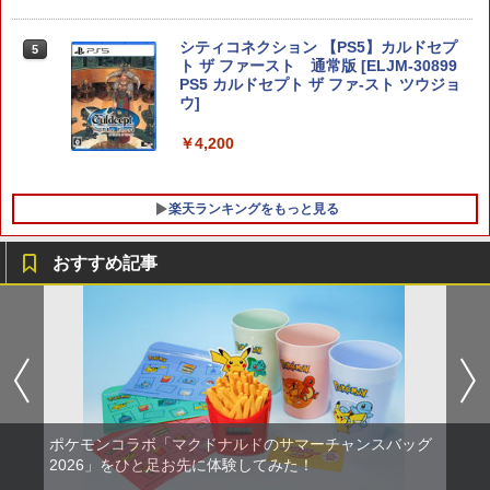
しイラストボード付) [DVD]
￥8,032
シティコネクション 【PS5】カルドセプ
￥8,800
5
ト ザ ファースト 通常版 [ELJM-30899
PS5 カルドセプト ザ ファ-スト ツウジョ
ウ]
￥4,200
楽天ランキングをもっと見る
おすすめ記事
【中古】戦国無双 Chronicle - 3DS
【中古】【未使用品】カーズ2 MovieNE
1
1
X [DVDのみ]
￥367
￥3,080
ポケモンコラボ「マクドナルドのサマーチャンスバッグ
【中古】.hack//Vol.1×Vol.2 PlayStation
2
映画『THE FIRST SLAM DUNK』 STAN
2
2026」をひと足お先に体験してみた！
2 the Best
DARD EDITION【Blu-ray】（早期予約