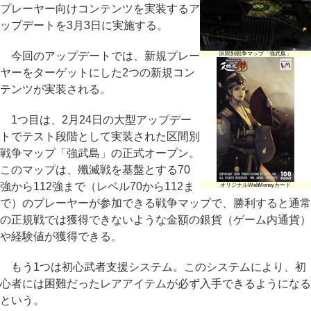
プレーヤー向けコンテンツを実装するア
ップデートを3月3日に実施する。
今回のアップデートでは、新規プレー
区間別戦争マップ「強武島」
ヤーをターゲットにした2つの新規コン
テンツが実装される。
1つ目は、2月24日の大型アップデー
トでテスト段階として実装された区間別
戦争マップ「強武島」の正式オープン。
このマップは、殲滅戦を基盤とする70
強から112強まで（レベル70から112ま
オリジナルWebMoneyカード
で）のプレーヤーが参加できる戦争マップで、勝利すると通常
の正規戦では獲得できないような金額の銀貨（ゲーム内通貨）
や経験値が獲得できる。
もう1つは初心武者支援システム。このシステムにより、初
心者には困難だったレアアイテムが必ず入手できるようになる
という。