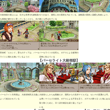
大統領邸の屋上には、巨大な世界3大波動器の1つがあり、国民に水の恩恵を与えている。波動器の恩恵と温暖な気候により、
な植物が健やかに育っていることから、水の都とも呼ばれている
田舎町「エルシド」育ちのティアは、パーセ
パーセライトの住民も、ガデスによる破壊の
ライトに憧れを抱いているようだ
恐怖に怯えている
【パーセライト大統領邸】
パーセライト共和国は、大統領制民主主義に
大統領らしからぬ風貌だが、国民からの支持
マイルズは、セレナの直属の上司。
よって統治されている
は厚いマイルズ大統領。ガデスによる不安を
言う、ガデスの降り立った地にある
取り除くために、日々試行錯誤を繰り返して
は？
いる