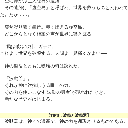
空に浮かぶ巨大な神の遺跡。
その遺跡は「虚空島」と呼ばれ、世界を救うものと云われて
た。だが……。
突然鳴り響く轟音。赤く燃える虚空島。
どこからとなく絶望の声が世界に響き渡る。
──我は破壊の神、ガデス。
これより世界を破壊する。人間よ、足掻くがよい──
神の復活とともに破壊の時は訪れた。
「波動器」。
それが神に対抗しうる唯一の力。
その力を使いこなす“波動の勇者”が現われたとき、
新たな歴史がはじまる。
【TIPS：波動と波動器】
波動器は、神々の遺産で、神の力を顕現させるものである。