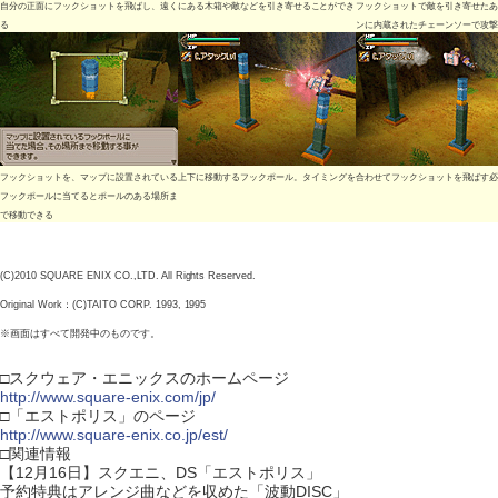
自分の正面にフックショットを飛ばし、遠くにある木箱や敵などを引き寄せることができ
フックショットで敵を引き寄せたあ
る
ンに内蔵されたチェーンソーで攻撃
フックショットを、マップに設置されている
上下に移動するフックポール。タイミングを合わせてフックショットを飛ばす必
フックポールに当てるとポールのある場所ま
で移動できる
(C)2010 SQUARE ENIX CO.,LTD. All Rights Reserved.
Original Work：(C)TAITO CORP. 1993, 1995
※画面はすべて開発中のものです。
□スクウェア・エニックスのホームページ
http://www.square-enix.com/jp/
□「エストポリス」のページ
http://www.square-enix.co.jp/est/
□関連情報
【12月16日】スクエニ、DS「エストポリス」
予約特典はアレンジ曲などを収めた「波動DISC」