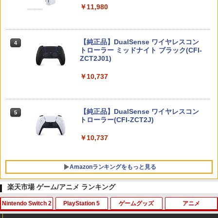
￥11,980
【純正品】DualSense ワイヤレスコン
ニンテンドープリペイド番号 9000円|オ
4
4
トローラー ミッドナイト ブラック(CFI-
ンラインコード版
ZCT2J01)
￥9,000
￥10,737
ニンテンドープリペイド番号 5000円|オ
5
【純正品】DualSense ワイヤレスコン
ンラインコード版
5
トローラー(CFI-ZCT2J)
￥5,000
￥10,737
Amazonランキングをもっと見る
楽天市場 ゲーム/アニメ ランキング
Nintendo Switch 2
PlayStation 5
ゲームグッズ
アニメ
【純正品】Xbox ワイヤレス コントロー
劇場版「鬼滅の刃」無限城編 第一章 猗
1
1