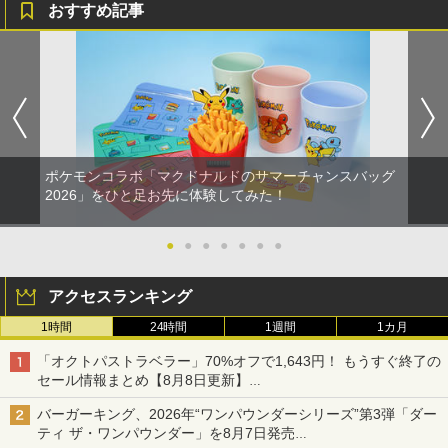
ラー + USB-C® ケーブル
窩座再来 通常版 [Blu-ray]
おすすめ記事
￥8,300
￥3,982
【ダイヤ・プラチナ会員様限定！エント
ゲームテック エイミングスティック Tor
【中古】ワールドサッカーウイニングイ
【通常版 Blu-ray/DVD】【場面写クリア
1
1
1
1
リーでポイント10倍！】【メール便発
nado LH [YF2430]
レブン10
カード3枚セット（竈門炭治郎、冨岡義
送】【新品】任天堂 Nintendo Switch 2
勇、猗窩座）】 劇場版「鬼滅の刃」無限
ゲームソフト スプラトゥーン レイダー
城編 第一章 猗窩座再来
￥820
￥583
【純正品】Xbox ワイヤレス コントロー
2
ス
劇場版「鬼滅の刃」無限城編 第一章 猗
ラー (ロボット ホワイト)
2
￥7,450
窩座再来 通常版 [DVD]
￥6,750
￥7,681
ポケモンコラボ「マクドナルドのサマーチャンスバッグ
￥3,523
【中古】PS5イースX −NORDICS−
【中古】ポケットモンスター サン - 3DS
2
2
2026」をひと足お先に体験してみた！
新劇場版銀魂 -吉原大炎上ー (完全生産限
2
【当店独自で＋P10倍★要エントリー】
定版)【Blu-ray】 [ 杉田智和 ]
￥2,237
￥810
2
【純正品】Xbox ワイヤレス コントロー
3
【中古】[Switch2] ぽこ あ ポケモン(20
●
●
●
●
●
●
●
ラー (カーボンブラック)
260305)
￥7,722
【Amazon.co.jp限定】劇場版モノノ怪
3
第三章 蛇神 (Amazon.co.jp限定オリジ
￥8,020
アクセスランキング
￥6,880
ナル三方背収納ケース付きコレクション)
(オリジナル特典:オリジナル巾着＋メー
[Switch] Pokemon Champions + スタ
3
1時間
24時間
1週間
1カ月
【ジャンボPACK】鬼エイム 指サック ゲ
カー特典:【坤と離】二振りの剣、十翼よ
3
ーターパック（ダウンロード版）※720
ーム スマホ ゲーミング FPS 音ゲー 荒野
り来たる！スタジオ描き下ろしイラスト
劇場版モノノ怪 第三章 蛇神【Blu-ray】
3
ポイントまでご利用可
「オクトパストラベラー」70%オフで1,643円！ もうすぐ終了の
【純正品】Xbox 充電式バッテリー + US
4
行動 PUBG Apex CoD 高感度 銀繊維 手
ボード付) [Blu-ray]
[ 神谷浩史 ]
【特典】デジモンストーリー タイムスト
3
B-C ケーブル
セール情報まとめ【8月8日更新】
汗対策 鬼サック 22個入り
レンジャー Switch2版(【早期購入封入
￥980
ニンテンドーeショップでは「大神 絶景版」が67%オフで990円
特典】プレオーダーパック＋「デジモン
￥10,780
￥7,821
バーガーキング、2026年“ワンパウンダーシリーズ”第3弾「ダー
￥2,618
￥2,480
カードゲーム」プレイアブルカード)
ティ ザ・ワンパウンダー」を8月7日発売