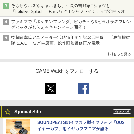
「特製ガーリックマヨソース」を使用した超大型チーズバーガー
￥6,943
WSC / EYESRAIL レトロゲーム ガーデ
そらザウルスやギャルきち、団長の吉野家Tシャツも！
4
劇場版「鬼滅の刃」無限城編 第一章 猗
4
ィアン 【コレクター開発x国内製造】 ハ
「hololive Splash T-Party!」全Tシャツラインナップ公開＆オン
カプコン 【PS5】BIOHAZARD RE:2 Z
劇場版「鬼滅の刃」無限城編 第一章 猗
窩座再来 完全生産限定版 [Blu-ray]
4
4
ード コレクションケース UVカット 透明
【国内正規品】Thrustmaster スラスト
ライン販売開始
5
Version [ELJM-30585 PS5 バイオハザ
窩座再来(完全生産限定版)【Blu-ray】 [
保護 保管 クリアケース（ WSC ワンダー
ファミマで「ポケモンフレンダ」ピカチュウ&ゼラオラのフレン
マスター TH8S シフター - PC、PS4、P
ードRE2]
吾峠呼世晴 ]
コナミデジタルエンタテインメント 【S
￥8,698
4
スワンカラー用 ）
S5、PS5 Pro、Xbox One、Xbox Serie
ダピックがもらえるキャンペーン開催！
witch】パワフルプロ野球2026-2027 [H
s X|S 対応の高精度 H パターン シフター
￥2,790
￥8,690
AC-P-BQPYA NSW パワフルプロヤキュ
￥880
後藤隆幸氏アニメーター活動45年周年記念展開催！ 「攻殻機動
ウ 2026-2027]
￥14,141
隊 S.A.C.」など生原画、総作画監督修正が展示
【Amazon.co.jp限定】劇場版モノノ怪
￥7,620
5
もっと見る
第三章 蛇神 (オリジナル特典:オリジナル
HELLDIVERS 2
【楽天ブックス限定全巻購入特典+全巻
5
5
【中古】ピクミン3 デラックス -Switch
5
巾着＋メーカー特典:【坤と離】二振りの
購入特典】Re:ゼロから始める異世界生
剣、十翼より来たる！スタジオ描き下ろ
活 4th season 4【Blu-ray】(オリジナル
￥3,888
￥3,984
GAME Watch をフォローする
しイラストボード付) [DVD]
A5キャラファイングラフ+長月達平書き
【ダイヤ・プラチナ会員様限定！エント
5
下ろし小説) [ 長月達平 ]
リーでポイント10倍！】【メール便発
￥8,800
送】【新品】Nintendo Switch 2 ゲーム
￥9,900
ソフト ぽこ あ ポケモン POT-P-AAB5A
￥8,100
Special Site
SOUNDPEATSのイヤカフ型イヤフォン「UU2
イヤーカフ」をイヤカフマニアが語る