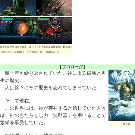
巨大な怪物や超巨大戦車、さらに上下の画面を縦横無尽に動き回る
人型のボスとの戦闘は、上下2画面に渡って展開される
【プロローグ】
幾千年も繰り返されていた、神による破壊と再
生の歴史。
人は徐々にその歴史を忘れてしまっていた。
そして現在。
この世界には、神が存在すると信じていた人々
は、神のもたらせし力「波動器」を用いることで
繁栄を享受していた。
虚空島