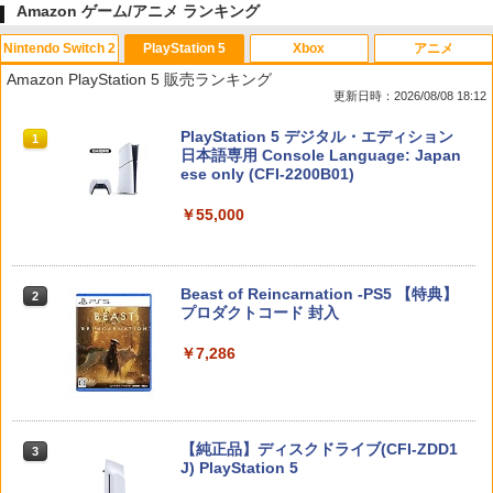
Amazon ゲーム/アニメ ランキング
Nintendo Switch 2
PlayStation 5
Xbox
アニメ
Amazon PlayStation 5 販売ランキング
更新日時：2026/08/08 18:12
スプラトゥーン レイダース|オンライン
PlayStation 5 デジタル・エディション
1
1
コード版
日本語専用 Console Language: Japan
ese only (CFI-2200B01)
￥5,832
￥55,000
スプラトゥーン レイダース -Switch2
Beast of Reincarnation -PS5 【特典】
2
2
プロダクトコード 封入
￥6,446
￥7,286
Nintendo Switch 2(日本語・国内専用)
【純正品】ディスクドライブ(CFI-ZDD1
3
3
J) PlayStation 5
￥55,491