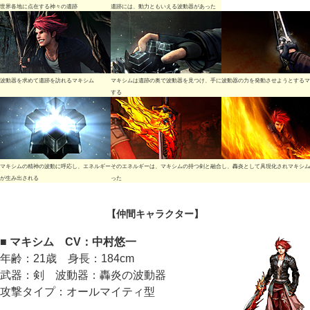
世界各地に点在する神々の遺跡
遺跡には、動力ともいえる波動器があった
波動器を求めて遺跡を訪れるマキシム
マキシムは遺跡の奥で波動器を見つけ、手に
波動器の力を発動させようとするマ
する
マキシムの精神の波動に呼応し、エネルギー
そのエネルギーは、マキシムの持つ剣と融合し、轟炎として具現化されマキシム
が生み出される
った
【仲間キャラクター】
■ マキシム CV：中村悠一
年齢：21歳 身長：184cm
武器：剣 波動器：轟炎の波動器
攻撃タイプ：オールマイティ型