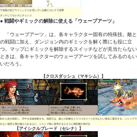
下画面の顔グラフィックスを
弱っている敵にセレナで追撃
タッチしてセレナにチェンジ
● 戦闘やギミックの解除に使える「ウェーブアーツ」
「ウェーブアーツ」は、各キャラクター固有の特殊技。敵と
の戦闘に加え、ダンジョン内のギミックを解く際にも役に立
つ。マップにギミックを解除するスイッチなどが見当たらない
ときは、各キャラクターのウェーブアーツを試してみるのもい
いだろう。
【クロスダッシュ（マキシム）】
剣から炎を噴射し、空中を高速移動する。戦闘では、敵との距離をとりつつダメージを与えたい場合に重宝する。ジャンプで
れない場所も飛び越えられる上に、ジャンプ後に使用するとさらに飛距離が伸びる
【アイシクルブレード（セレナ）】