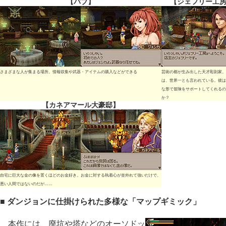
【パブ】
【ジェフリー工
さまざまな人が集まる場所。情報収集や武器・アイテムの購入などができる
芸術の都が生み出した天才彫刻家。
は、世界一とも言われている。彼は
な形で冒険をサポートしてくれるの
か？
【カネアマール大豪邸】
自宅に巨大な金の像を置くほどのお金好き。お金に対する執着心が並外れて強いだけで、
悪い人間ではないのだが……
■ ダンジョンに仕掛けられた多様な「マップギミック」
本作には、廃坑や塔などのオーソドッ