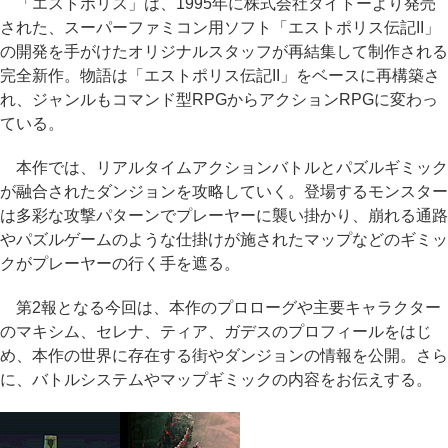
「エストポリス」は、1995年に株式会社タイトーより発売
された、スーパーファミコン用ソフト「エストポリス伝記II」
の開発を手がけたオリジナルスタッフが再結集して制作される
完全新作。物語は「エストポリス伝記II」をベースに再構築さ
れ、ジャンルもコマンド型RPGからアクションRPGに変わっ
ている。
本作では、リアルタイムアクションバトルとパズルギミック
が融合されたダンジョンを攻略していく。登場するモンスター
は多彩な攻撃パターンでプレーヤーに襲い掛かり、崩れる通路
やパズルゲームのような仕掛けが施されたマップなどのギミッ
クがプレーヤーの行く手を遮る。
第2報となる今回は、本作のプロローグや主要キャラクター
のマキシム、セレナ、ティア、ガデスのプロフィールをはじ
め、本作の世界に存在する街やダンジョンの情報を公開。さら
に、バトルシステムやマップギミックの内容をお伝えする。