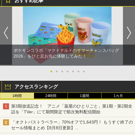
おすすめ記事
ポケモンコラボ「マクドナルドのサマーチャンスバッグ
2026」をひと足お先に体験してみた！
●
●
●
●
●
●
●
アクセスランキング
1時間
24時間
1週間
1カ月
第3期放送記念！ アニメ「薬屋のひとりごと」第1期・第2期全
話を「TVer」にて期間限定で順次無料配信開始
「オクトパストラベラー」70%オフで1,643円！ もうすぐ終了の
セール情報まとめ【8月8日更新】
ニンテンドーeショップでは「大神 絶景版」が67%オフで990円