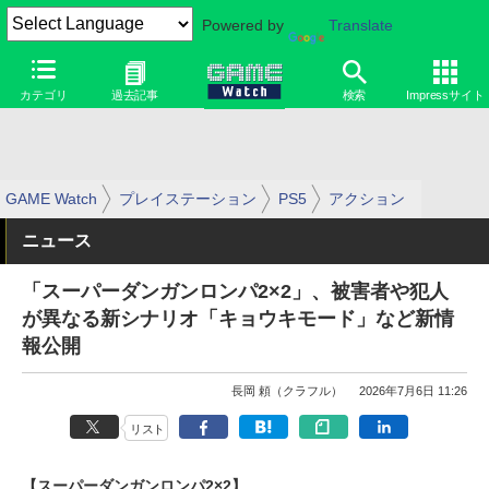
Powered by
Translate
カテゴリ
過去記事
検索
Impressサイト
GAME Watch
プレイステーション
PS5
アクション
ニュース
「スーパーダンガンロンパ2×2」、被害者や犯人
が異なる新シナリオ「キョウキモード」など新情
報公開
長岡 頼（クラフル）
2026年7月6日 11:26
リスト
【スーパーダンガンロンパ2×2】