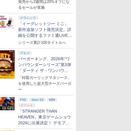
活
発売から2週間は20%オフにな
るセールが実施
クラシック
「イーグレットツー ミニ」
新作追加ソフト発売決定。詳
細を公開するファミ通LIVEが
8月27日20時から配信
シリーズ累計100タイトルへ
グルメ
バーガーキング、2026年“ワ
ンパウンダーシリーズ”第3弾
「ダーティ ザ・ワンパウン
ダー」を8月7日発売
「特製ガーリックマヨソース」
を使用した超大型チーズバーガ
ー
PS5
Xbox SX
WIN
イベント
「STRANGER THAN
HEAVEN」東京ゲームショウ
2026に出展決定！ デモプレ
イや体験型展示も