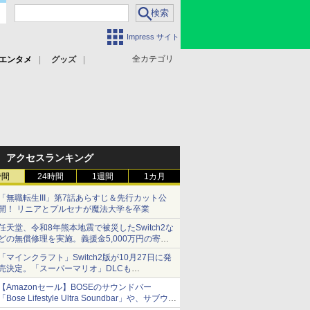
Impress サイト
全カテゴリ
エンタメ
グッズ
アクセスランキング
時間
24時間
1週間
1カ月
「無職転生III」第7話あらすじ＆先行カット公
開！ リニアとプルセナが魔法大学を卒業
任天堂、令和8年熊本地震で被災したSwitch2な
どの無償修理を実施。義援金5,000万円の寄付
も発表
「マインクラフト」Switch2版が10月27日に発
売決定。「スーパーマリオ」DLCも
Switch版からのアップグレードも可能に
【Amazonセール】BOSEのサウンドバー
「Bose Lifestyle Ultra Soundbar」や、サブウー
ファー「Bose Lifestyle Ultra Subwoofer」など