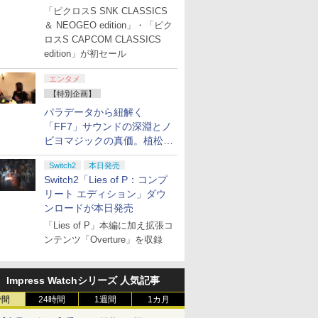
「ジュピターサマーセール
「ピクロスS SNK CLASSICS
2026」開催
＆ NEOGEO edition」・「ピク
ロスS CAPCOM CLASSICS
edition」が初セール
エンタメ
【特別企画】
パラデータから紐解く
「FF7」サウンドの深淵とノ
ビヨマジックの真価。植松伸
夫氏による「ff vol.7」一挙レ
Switch2
本日発売
ポート
Switch2「Lies of P：コンプ
リート エディション」ダウ
ンロードが本日発売
「Lies of P」本編に加え拡張コ
ンテンツ「Overture」を収録
Impress Watchシリーズ 人気記事
時間
24時間
1週間
1カ月