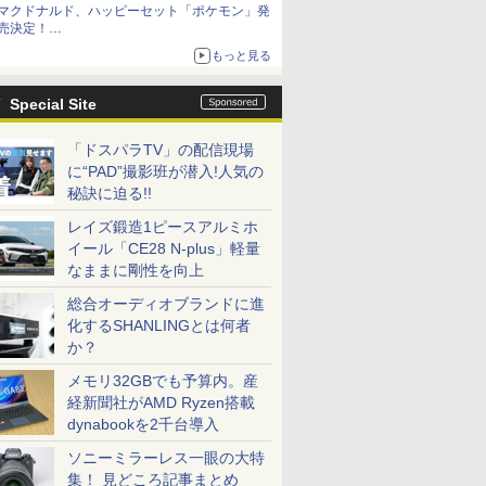
マクドナルド、ハッピーセット「ポケモン」発
お買い得！
売決定！
ポケモン30周年記念で30匹が大集合
もっと見る
Special Site
「ドスパラTV」の配信現場
に“PAD”撮影班が潜入!人気の
秘訣に迫る!!
レイズ鍛造1ピースアルミホ
イール「CE28 N-plus」軽量
なままに剛性を向上
総合オーディオブランドに進
化するSHANLINGとは何者
か？
メモリ32GBでも予算内。産
経新聞社がAMD Ryzen搭載
dynabookを2千台導入
ソニーミラーレス一眼の大特
集！ 見どころ記事まとめ