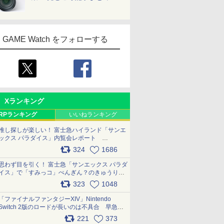
GAME Watch をフォローする
Xランキング
RPランキング
いいねランキング
推し探しが楽しい！ 富士急ハイランド「サンエ
ックス パラダイス」内覧会レポート
pic.x.com/p718c0QB0k
324
1686
思わず目を引く！ 富士急「サンエックス パラダ
イス」で「すみっコ」ぺんぎん？のきゅうりド
ッグを食べてみた イラストそのままのメニュ
323
1048
ー化に挑戦。これが意外にもおいしい
pic.x.com/Kgl04hZaeg
「ファイナルファンタジーXIV」Nintendo
Switch 2版のロードが長いのは不具合 早急に
アップデートできるよう対応中
221
373
pic.x.com/s9S3nRCAGa