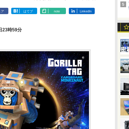
ェア
はてブ
note
LinkedIn
23時59分