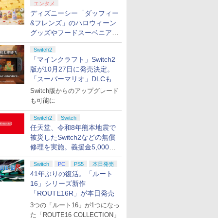
エンタメ
ディズニーシー「ダッフィー
&フレンズ」のハロウィーン
グッズやフードスーベニアが
8月25日より発売
Switch2
「マインクラフト」Switch2
版が10月27日に発売決定。
「スーパーマリオ」DLCも
Switch版からのアップグレード
も可能に
Switch2
Switch
任天堂、令和8年熊本地震で
被災したSwitch2などの無償
修理を実施。義援金5,000万
円の寄付も発表
Switch
PC
PS5
本日発売
41年ぶりの復活。「ルート
16」シリーズ新作
「ROUTE16R」が本日発売
3つの「ルート16」が1つになっ
た「ROUTE16 COLLECTION」