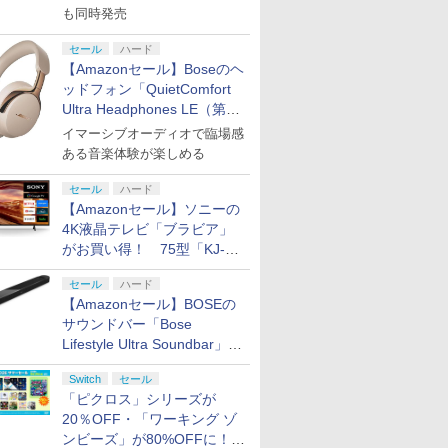
も同時発売
セール
ハード
【Amazonセール】Boseのヘ
ッドフォン「QuietComfort
Ultra Headphones LE（第2
世代）」などお買い得価格で
イマーシブオーディオで臨場感
登場
ある音楽体験が楽しめる
セール
ハード
【Amazonセール】ソニーの
4K液晶テレビ「ブラビア」
がお買い得！ 75型「KJ-
75X75WL」などラインナッ
セール
ハード
プ
【Amazonセール】BOSEの
サウンドバー「Bose
Lifestyle Ultra Soundbar」
や、サブウーファー「Bose
Switch
セール
Lifestyle Ultra Subwoofer」
「ピクロス」シリーズが
などお買い得！
20％OFF・「ワーキング ゾ
ンビーズ」が80%OFFに！