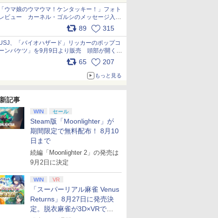
「ウマ娘のウマウマ！ケンタッキー！」フォト
レビュー カーネル・ゴルシのメッセージ入り
パッケージや描き下ろしトレカなどが登場
89
315
pic.x.com/PjnkR9vkXl
USJ、「バイオハザード」リッカーのポップコ
ーンバケツ」を9月9日より販売 頭部が開く仕
組み。味は恐怖を堪のう「味噌フレーバー」
65
207
pic.x.com/81MuXGahVM
もっと見る
新記事
WIN
セール
Steam版「Moonlighter」が
期間限定で無料配布！ 8月10
日まで
続編「Moonlighter 2」の発売は
9月2日に決定
WIN
VR
「スーパーリアル麻雀 Venus
Returns」8月27日に発売決
定。脱衣麻雀が3D×VRで復