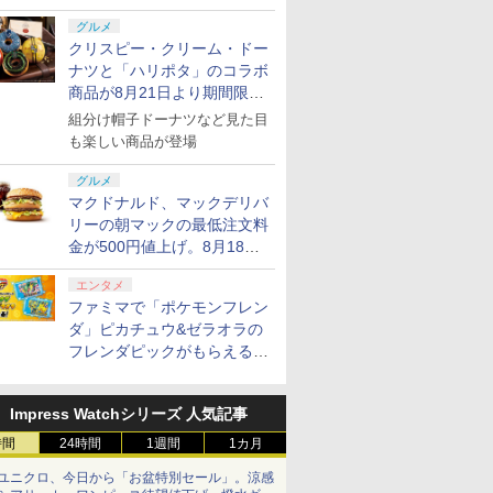
グルメ
クリスピー・クリーム・ドー
ナツと「ハリポタ」のコラボ
商品が8月21日より期間限定
で発売
組分け帽子ドーナツなど見た目
も楽しい商品が登場
グルメ
マクドナルド、マックデリバ
リーの朝マックの最低注文料
金が500円値上げ。8月18日
より1,500円から受付
エンタメ
ファミマで「ポケモンフレン
ダ」ピカチュウ&ゼラオラの
フレンダピックがもらえるキ
ャンペーン開催！
Impress Watchシリーズ 人気記事
時間
24時間
1週間
1カ月
ユニクロ、今日から「お盆特別セール」。涼感