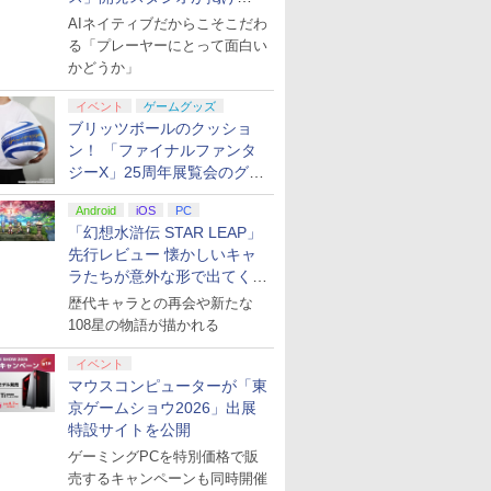
る“AI活用の信念”とは？【講
AIネイティブだからこそこだわ
演レポート】
る「プレーヤーにとって面白い
かどうか」
イベント
ゲームグッズ
ブリッツボールのクッショ
ン！ 「ファイナルファンタ
ジーX」25周年展覧会のグッ
ズ情報が公開
Android
iOS
PC
「幻想水滸伝 STAR LEAP」
先行レビュー 懐かしいキャ
ラたちが意外な形で出てくる
シリーズ完全新作！
歴代キャラとの再会や新たな
108星の物語が描かれる
イベント
マウスコンピューターが「東
京ゲームショウ2026」出展
特設サイトを公開
ゲーミングPCを特別価格で販
売するキャンペーンも同時開催