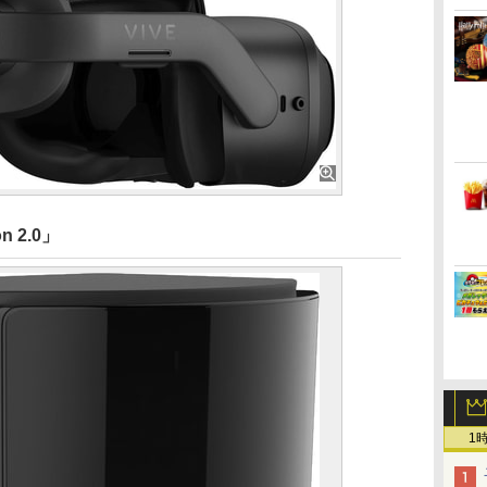
on 2.0」
1