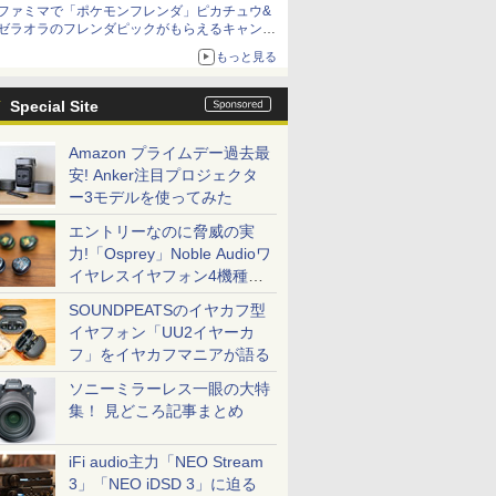
ファミマで「ポケモンフレンダ」ピカチュウ&
ゼラオラのフレンダピックがもらえるキャンペ
ーン開催！
もっと見る
Special Site
Amazon プライムデー過去最
安! Anker注目プロジェクタ
ー3モデルを使ってみた
エントリーなのに脅威の実
力!「Osprey」Noble Audioワ
イヤレスイヤフォン4機種を
一気に聴く
SOUNDPEATSのイヤカフ型
イヤフォン「UU2イヤーカ
フ」をイヤカフマニアが語る
ソニーミラーレス一眼の大特
集！ 見どころ記事まとめ
iFi audio主力「NEO Stream
3」「NEO iDSD 3」に迫る