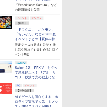
「Expeditions: Samurai」など
の最新情報を公開
イベント
エンタメ
【特集】
「ドラクエ」「ポケモン」
「ちいかわ」など2026年夏
イベントまとめ【夏休み特
集】
限定グッズは見逃し厳禁！ 推
し活や家族でも楽しめる注目イ
ベント8選
Switch2
Switch 2版「FFXIV」を持っ
て鳥取砂丘へ！ リアル・サ
ゴリー砂漠で光の戦士になっ
てみた
PC
イベント
【特別企画】
AIでゲームを面白くする。ホ
ロライブ実況で人気「ミメシ
ス」開発スタジオが掲げ