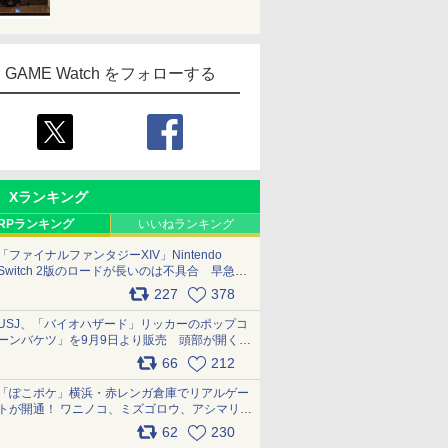
GAME Watch をフォローする
Xランキング
RPランキング
いいねランキング
「ファイナルファンタジーXIV」Nintendo
Switch 2版のロードが長いのは不具合 早急に
アップデートできるよう対応中
227
378
pic.x.com/s9S3nRCAGa
USJ、「バイオハザード」リッカーのポップコ
ーンバケツ」を9月9日より販売 頭部が開く仕
組み。味は恐怖を堪のう「味噌フレーバー」
66
212
pic.x.com/81MuXGahVM
「ぽこポケ」横浜・赤レンガ倉庫でリアルゲー
トが開通！ ワニノコ、ミズゴロウ、アシマリ登
場シーンをレポート pic.x.com/LDgEByVl6D
62
230