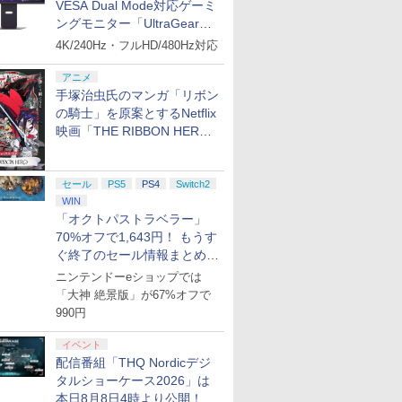
VESA Dual Mode対応ゲーミ
ングモニター「UltraGear
27G850A-B」がお買い得！
4K/240Hz・フルHD/480Hz対応
アニメ
手塚治虫氏のマンガ「リボン
の騎士」を原案とするNetflix
映画「THE RIBBON HERO
リボンヒーロー」本日配信開
始
セール
PS5
PS4
Switch2
WIN
「オクトパストラベラー」
70%オフで1,643円！ もうす
ぐ終了のセール情報まとめ
【8月8日更新】
ニンテンドーeショップでは
「大神 絶景版」が67%オフで
990円
イベント
配信番組「THQ Nordicデジ
タルショーケース2026」は
本日8月8日4時より公開！