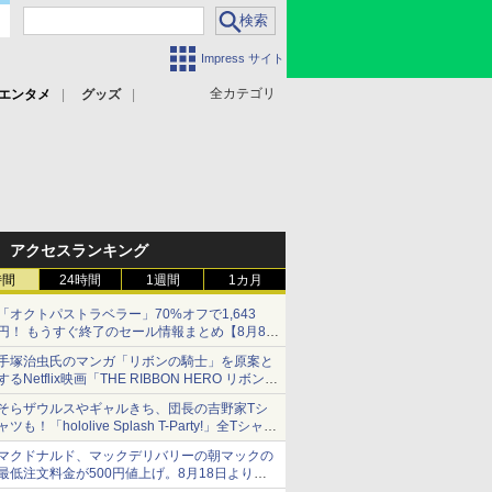
Impress サイト
全カテゴリ
エンタメ
グッズ
アクセスランキング
時間
24時間
1週間
1カ月
「オクトパストラベラー」70%オフで1,643
円！ もうすぐ終了のセール情報まとめ【8月8日
更新】
手塚治虫氏のマンガ「リボンの騎士」を原案と
ニンテンドーeショップでは「大神 絶景版」が
するNetflix映画「THE RIBBON HERO リボンヒ
67%オフで990円
ーロー」本日配信開始
そらザウルスやギャルきち、団長の吉野家Tシ
ャツも！「hololive Splash T-Party!」全Tシャツ
ラインナップ公開＆オンライン販売開始
マクドナルド、マックデリバリーの朝マックの
最低注文料金が500円値上げ。8月18日より
1,500円から受付