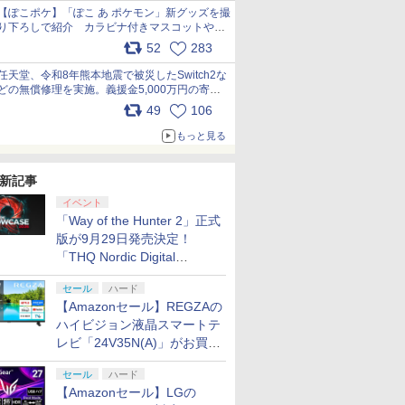
【ぽこポケ】「ぽこ あ ポケモン」新グッズを撮
り下ろしで紹介 カラビナ付きマスコットやス
クエアポーチが仲間入り
52
283
pic.x.com/XmVAgBxaW5
任天堂、令和8年熊本地震で被災したSwitch2な
どの無償修理を実施。義援金5,000万円の寄付
も発表 pic.x.com/BAYsMfUfUC
49
106
もっと見る
新記事
イベント
「Way of the Hunter 2」正式
版が9月29日発売決定！
「THQ Nordic Digital
Showcase 2026」まとめ
セール
ハード
【Amazonセール】REGZAの
ハイビジョン液晶スマートテ
レビ「24V35N(A)」がお買い
得！
セール
ハード
【Amazonセール】LGの