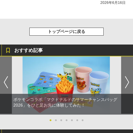
2026年6月16日
トップページに戻る
おすすめ記事
ポケモンコラボ「マクドナルドのサマーチャンスバッグ
2026」をひと足お先に体験してみた！
●
●
●
●
●
●
●