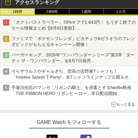
アクセスランキング
1時間
24時間
1週間
1カ月
「オクトパストラベラー」70%オフで1,643円！ もうすぐ終了の
セール情報まとめ【8月8日更新】
ニンテンドーeショップでは「大神 絶景版」が67%オフで990円
ファミマで「ポケモンフレンダ」ピカチュウ&ゼラオラのフレン
ダピックがもらえるキャンペーン開催！
バーガーキング、2026年“ワンパウンダーシリーズ”第3弾「ダー
ティ ザ・ワンパウンダー」を8月7日発売
「特製ガーリックマヨソース」を使用した超大型チーズバーガー
そらザウルスやギャルきち、団長の吉野家Tシャツも！
「hololive Splash T-Party!」全Tシャツラインナップ公開＆オン
ライン販売開始
手塚治虫氏のマンガ「リボンの騎士」を原案とするNetflix映画
「THE RIBBON HERO リボンヒーロー」本日配信開始
もっと見る
GAME Watch をフォローする