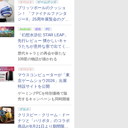
円|オンラ
,000円|
スパンションパス|オン
ル・エディション 日本
ド番号 500円|オンライ
トアチケット 3,000円|
ド番号 2000円|オンラ
トアチケット 15,000円
ド番号 30
定】 Logic
h 2 本体
 ヘッドセット
Blood of
1【Blu-ray】(オリジナ
イベント
ゲームグッズ
ード版
ラインコード版
語専用 (CFI-2200B01)
ンコード版
オンラインコード版
インコード版
|オンラインコード版
インコード
コン G92
)
Dawnwalker【PS5】
ルA5キャラファイング
ブリッツボールのクッショ
+ ディスクドライブ
リスモ7 Fo
itch2 ケ
ラフ+長月達平書き下
ン！ 「ファイナルファンタ
￥4,400
￥66,849
￥500
￥3,000
￥2,000
￥15,000
￥3,000
￥38,800
(CFI-ZDD1J) セット
Horizon 6
 ブルーラ
ろし小説+アニメ描き
ジーX」25周年展覧会のグッ
9％
下ろしA3クリアポスタ
ズ情報が公開
ー) [ 長月達平 ]
Android
iOS
PC
「幻想水滸伝 STAR LEAP」
先行レビュー 懐かしいキャ
7
7
8
8
9
9
10
10
ラたちが意外な形で出てくる
シリーズ完全新作！
歴代キャラとの再会や新たな
108星の物語が描かれる
イベント
マウスコンピューターが「東
京ゲームショウ2026」出展
 Elite
.jp限
GameSir G7 HE 有線
『映画 ラブライブ！蓮
HyperX Clutch
劇場版「鬼滅の刃」無
8BitDo M30 Xboxシリ
ヤマトよ永遠に
GameSir 
【Amazon.
特設サイトを公開
コントロー
ノノ怪 第
ゲームコントローラー
ノ空女学院スクールア
Gladiate Xbox公式ラ
限城編 第一章 猗窩座再
ーズX | S、Xbox
REBEL3199 7 [Blu-
ゲームコン
定】劇場版
 Core
オリジナル
XBOX Series X|S
イドルクラブ Bloom
ゲーミングPCを特別価格で販
イセンス ゲーミング コ
来 完全生産限定版
One、およびWindows
ray]
XBOX Seri
ヤバイやつ」
ワイト)
ナル巾着＋
XBOX One Windows
Garden Party』Blu-
ントローラー 有線 日本
[DVD]
の有線コントローラー
XBOX One
ray（Amaz
売するキャンペーンも同時開催
現在在庫切れです。
￥8,589
￥4,980
￥7,828
￥4,590
￥8,760
現在在庫切
￥8,800
:【坤と
10/11用 PCコントロー
ray（特装限定版）
正規代理店品 6L366AA
6ボタンレイアウト - 正
10/11用
典：Blu-
剣、十翼
ラーゲームパッド ホー
式にライセンスされて
ラーゲーム
ース） [Blu
グルメ
スタジオ
ル効果スティック付き
います
ルエフェク
クリスピー・クリーム・ドー
ラストボ
ビデオゲームコントロ
クと3.5
ナツと「ハリポタ」のコラボ
ay]
ーラー（ブラック）
ジャック付
商品が8月21日より期間限定