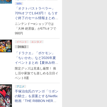
WIN
「オクトパストラベラー」
70%オフで1,643円！ もうす
ぐ終了のセール情報まとめ
【8月8日更新】
ニンテンドーeショップでは
「大神 絶景版」が67%オフで
990円
イベント
エンタメ
【特集】
「ドラクエ」「ポケモン」
「ちいかわ」など2026年夏
イベントまとめ【夏休み特
集】
限定グッズは見逃し厳禁！ 推
し活や家族でも楽しめる注目イ
ベント8選
アニメ
手塚治虫氏のマンガ「リボン
の騎士」を原案とするNetflix
映画「THE RIBBON HERO
リボンヒーロー」本日配信開