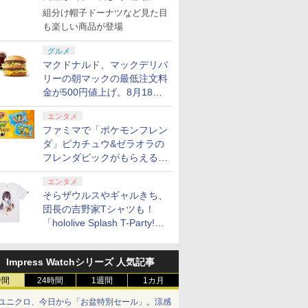
で発売
組分け帽子ドーナツなど見た目
も楽しい商品が登場
グルメ
マクドナルド、マックデリバ
リーの朝マックの最低注文料
金が500円値上げ。8月18日
より1,500円から受付
エンタメ
ファミマで「ポケモンフレン
ダ」ピカチュウ&ゼラオラの
フレンダピックがもらえるキ
ャンペーン開催！
エンタメ
そらザウルスやギャルきち、
団長の吉野家Tシャツも！
「hololive Splash T-Party!」
全Tシャツラインナップ公開
＆オンライン販売開始
Impress Watchシリーズ 人気記事
時間
24時間
1週間
1カ月
ユニクロ、今日から「お盆特別セール」。涼感