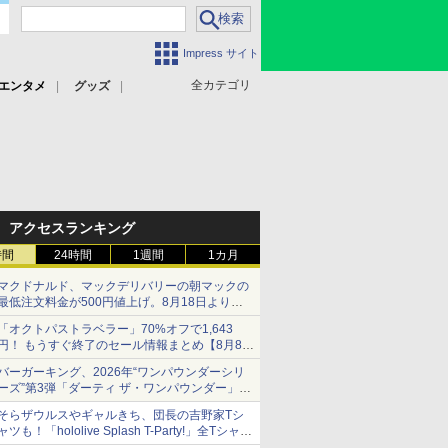
Impress サイト
全カテゴリ
エンタメ
グッズ
アクセスランキング
時間
24時間
1週間
1カ月
マクドナルド、マックデリバリーの朝マックの
最低注文料金が500円値上げ。8月18日より
1,500円から受付
「オクトパストラベラー」70%オフで1,643
円！ もうすぐ終了のセール情報まとめ【8月8日
更新】
バーガーキング、2026年“ワンパウンダーシリ
ニンテンドーeショップでは「大神 絶景版」が
ーズ”第3弾「ダーティ ザ・ワンパウンダー」を
67%オフで990円
8月7日発売
そらザウルスやギャルきち、団長の吉野家Tシ
「特製ガーリックマヨソース」を使用した超大
ャツも！「hololive Splash T-Party!」全Tシャツ
型チーズバーガー
ラインナップ公開＆オンライン販売開始