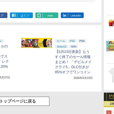
ェア
はてブ
note
LinkedIn
ル
セール
PS5
PS4
トルの
Switch2
WIN
【5月23日更新】もう
reでス
すぐ終了のセール情報
 レク
まとめ！ 「デビルメイ
20%
クライ5」DLC付きが
85%オフでワンコイン
年5月27日
2026年5月23日
トップページに戻る
1