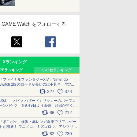
GAME Watch をフォローする
Xランキング
RPランキング
いいねランキング
「ファイナルファンタジーXIV」Nintendo
Switch 2版のロードが長いのは不具合 早急に
アップデートできるよう対応中
227
378
pic.x.com/s9S3nRCAGa
USJ、「バイオハザード」リッカーのポップコ
ーンバケツ」を9月9日より販売 頭部が開く仕
組み。味は恐怖を堪のう「味噌フレーバー」
66
212
pic.x.com/81MuXGahVM
「ぽこポケ」横浜・赤レンガ倉庫でリアルゲー
トが開通！ ワニノコ、ミズゴロウ、アシマリ登
場シーンをレポート pic.x.com/LDgEByVl6D
62
230