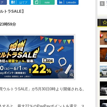
ェア
はてブ
note
LinkedIn
ルトラSALE】
23時59分
買ウルトラSALE」が5月30日0時より開催される。
ると、最大22％のPayPayポイントを還元。ス