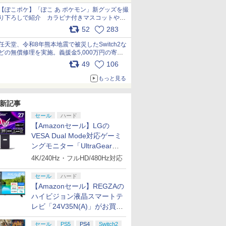
【ぽこポケ】「ぽこ あ ポケモン」新グッズを撮
り下ろしで紹介 カラビナ付きマスコットやス
クエアポーチが仲間入り
52
283
pic.x.com/XmVAgBxaW5
任天堂、令和8年熊本地震で被災したSwitch2な
どの無償修理を実施。義援金5,000万円の寄付
も発表 pic.x.com/BAYsMfUfUC
49
106
もっと見る
新記事
セール
ハード
【Amazonセール】LGの
VESA Dual Mode対応ゲーミ
ングモニター「UltraGear
27G850A-B」がお買い得！
4K/240Hz・フルHD/480Hz対応
セール
ハード
【Amazonセール】REGZAの
ハイビジョン液晶スマートテ
レビ「24V35N(A)」がお買い
得！
セール
PS5
PS4
Switch2