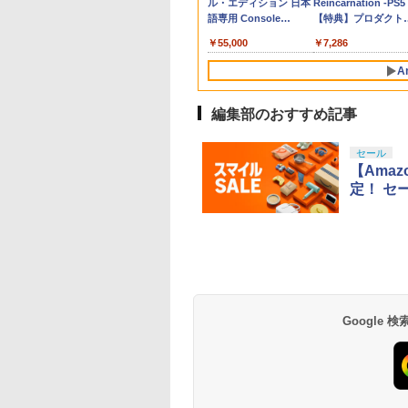
号 2000円|オンラ
チケット 15,000円
ド番号 3000円|オンラ
定】 Logicool G ハン
ース|オンラインコード
ル・エディション 日本
ース -Switch2
Reincarnation -PS5
Blu-ray】(オリジナ
ルム ブルーライトカッ
ング スポンジ リコイル
オフィス対応 ヘッドセット
switch プロコン対応
コード版
ンラインコード版
インコード版
コン G923 グランツー
版
語専用 Console
【特典】プロダクト
5キャラファイング
ト 7.9インチ 10H ガラ
制御 操作性向上 ゲーミ
掛け (ブラック)
【定形外郵便のみ送
￥6,449
リスモ7 Forza
Language: Japanese
ード 封入
+長月達平書き下
スザムライ 液晶保護フ
ング
無料】Playstation 5
000
,000
￥3,000
￥38,800
￥5,832
￥55,000
￥7,286
Horizon 6 G923d
only (CFI-2200B01)
小説+アニメ描き
ィルム OVER`s オーバ
許取得済み 日本製 
しA3クリアポスタ
ーズ TP01
まリス堂
A
[ 長月達平 ]
編集部のおすすめ記事
10
10
1
1
2
2
セール
【Ama
定！ セ
tDo M30 Xboxシリ
トよ永遠に
GameSir G7 SE 有線
【Amazon.co.jp限
【純正品】Xbox ワイ
【Amazon.co.jp限
【純正品】Xbox ワ
劇場版「鬼滅の刃」
 | S、Xbox
EL3199 7 [Blu-
ゲームコントローラー
定】劇場版「僕の心の
ヤレス コントローラー
定】劇場版モノノ怪 第
ヤレス コントローラ
限城編 第一章 猗窩
e、およびWindows
XBOX Series X|S
ヤバイやつ」 Blu-
+ USB-C® ケーブル
三章 蛇神
(ロボット ホワイト)
来 通常版 [Blu-ray]
線コントローラー
XBOX One Windows
ray（Amazon.co.jp特
(Amazon.co.jp限定オ
Google
590
760
現在在庫切れです。
￥8,800
￥8,300
￥10,780
￥7,681
￥3,982
タンレイアウト - 正
10/11用 PCコントロー
典：Blu-rayスリーブケ
リジナル三方背収納ケ
ライセンスされて
ラーゲームパッド ホー
ース） [Blu-ray]
ース付きコレクション)
す
ルエフェクトスティッ
(オリジナル特典:オリ
クと3.5mmオーディオ
ジナル巾着＋メーカー
ジャック付き
特典:【坤と離】二振り
の剣、十翼より来た