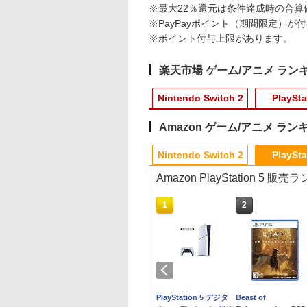
※最大22％還元は条件達成時の合算
※PayPayポイント（期間限定）が
※ポイント付与上限があります。
楽天市場 ゲーム/アニメ ラン
Nintendo Switch 2
PlaySta
Amazon ゲーム/アニメ ラン
4
10
10
10
1
1
1
1
2
2
2
2
Nintendo Switch 2
PlaySta
Amazon PlayStation 5 販
10
10
1
1
2
2
時〜全品ポイント
古】Switch2 シャ
典】鬼武者 Way
天ブックス限定全
[Switch 2] ぽこ あ ポケモン
スプラトゥーン レイダ
ディスクドライブ
「君の名は。」Blu-ray
【10%OFFクーポン配
エイムアップリング
ヘッドホンハンガー クラン
U.C.ガンダムBlu-rayラ
【新品】【NS2H】
PRO FREAK Aoi V3
「天気の子」Blu-ra
【即日出荷】Sw
トリー】任天堂
ンポスト Be
the Sword プレミア
入特典+全巻購入
エキスパンションパス（ダウ
ース
コレクターズ・エディ
布中】【365日完全保
FPS EVOgames 日本
プ式モニターヘッドホンスタ
イブラリーズ 機動戦士
ーム用セパレート型
ロフリーク PS5 PS4
タンダード・エディ
ムEVAポーチ 
￥11,980
OY
ur アイドル！ (ニ
ラックスエディシ
+他】【発売日以
ンロード版）※3,200ポイン
ション 4K Ultra HD
証】 Nintendo
製 天然ゴム 6個セット
ンド ヘッドフォンスタンド
ガンダム 逆襲のシャア
リアケース リラッ
NS pro Aoi 凸型 FP
ョン【Blu-ray】 [ 
ム機ポーチ ゲ
￥6,507
 青【中古】
ンドースイッチ2)
(【初回購入封入特
お取り寄せ】Re:
トまでご利用可
Blu-ray同梱5枚組(初回
Switch2 保護フィルム
PS5 PS4 Switch プロ
角度調整可能 傷防止 省スペ
【Blu-ray】 [ 古谷徹 ]
マ[在庫品]
無段階高さ調節
虎汰朗 ]
ローン ALG-NS
970
341
900
￥4,400
￥10,560
￥1,480
￥1,980
￥1,640
￥3,344
￥1,910
￥1,999
￥4,290
￥1,909
プロダクトコード)
から始める異世界
生産限定)【4K ULTRA
任天堂 Switch2 フィル
コン PC コントローラ
ース ヘッドホンホルダー モ
profreak バージョン
テンドープリペイ
イステーション ス
ニンテンドープリペイ
【Amazon.co.jp限
スプラトゥーン レイダ
PlayStation 5 デジタ
スプラトゥーン レイ
Beast of
4th season
HD】 [ 神木隆之介 ]
ム スイッチ2 保護フィ
ー用 エイムアシスト リ
ニタースタンド ゲーミング/
PS4 PS5 nintendo