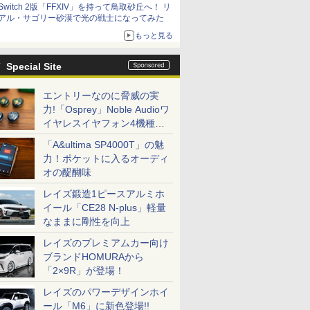
Switch 2版「FFXIV」を持って鳥取砂丘へ！ リ
アル・サゴリー砂漠で光の戦士になってみた
もっと見る
Special Site
エントリーなのに脅威の実
力!「Osprey」Noble Audioワ
イヤレスイヤフォン4機種を
一気に聴く
「A&ultima SP4000T」の魅
力！ポケットに入るオーディ
オの醍醐味
レイズ鍛造1ピースアルミホ
イール「CE28 N-plus」軽量
なままに剛性を向上
レイズのプレミアムカー向け
ブランドHOMURAから
「2×9R」が登場！
レイズのパワーデザインホイ
ール「M6」に新色登場!!