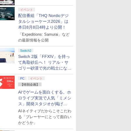
始
イベント
配信番組「THQ Nordicデジ
タルショーケース2026」は
本日8月8日4時より公開！
「Expeditions: Samurai」など
の最新情報を公開
Switch2
Switch 2版「FFXIV」を持っ
て鳥取砂丘へ！ リアル・サ
7
7
7
2
8
8
8
3
9
9
9
4
10
10
10
ゴリー砂漠で光の戦士になっ
てみた
PC
イベント
【特別企画】
7
7
8
8
9
9
10
10
AIでゲームを面白くする。ホ
ロライブ実況で人気「ミメシ
保護フィルム
T HILL:
ンガー クラン
ドアート・
ヴィラクタル(Viractal)
【特典】鬼武者 Way of
春夏秋冬代行者 春の舞
【即日出荷】Switch2用 スリ
メトロイドプライム4
【早期購入特典付き】
Re:ゼロから始める異
【8/4(火)20時〜全品ポイント
【中古】Switch2 シャ
【特典】鬼武者 Way
【楽天ブックス限定全
[Switch 2] ぽ
スプラトゥ
ディスクド
「君の名は。
ス」開発スタジオが掲げ
護フィル
【早期購入封
ヘッドホンスタ
オーディ
Nintendo Switch 2
the Sword(【初回購入
二（完全生産限定版）
ムEVAポーチ ブラック ゲー
ビヨンド Nintendo
【2026年09月03日発
世界生活 4th season
10倍！要エントリー】任天堂
インポスト Be
of the Sword プレミア
巻購入特典+全巻購入
エキスパンショ
ース
コレクター
る“AI活用の信念”とは？【講
AIネイティブだからこそこだわ
￥11,980
 フィルム
チラシ)
フォンスタンド
ー 4K
Edition
封入特典】プロダクト
【Blu-ray】 [ 暁佳奈 ]
ム機ポーチ ゲーム機収納 ア
Switch 2 Edition
売】 バンダイナムコエ
1【Blu-ray】 [ 長月達
任天堂 GAME BOY
Your アイドル！ (ニ
ムデラックスエディシ
特典+他】【発売日以
ンロード版）※3,
ション 4K U
演レポート】
￥6,507
る「プレーヤーにとって面白い
ガラスフィル
傷防止 省スペ
-ray【4K
コード)
ローン ALG-NS2PB001BK
ンターテインメント｜
平 ]
ADVANCE SP 青【中古】
ンテンドースイッチ2)
ョン(【初回購入封入特
降のお取り寄せ】Re:
トまでご利用可
Blu-ray
￥4,455
￥7,641
￥7,722
￥1,909
￥4,939
￥8,810
￥7,821
￥12,980
￥4,970
￥9,341
￥9,900
￥4,400
￥10,560
かどうか」
 フィルム
ンホルダー モ
 [ 川原礫
BANDAI NAMCO
典】プロダクトコード)
ゼロから始める異世界
生産限定)【
プリペイ
ション ス
ぽこ あ ポケモン エキ
PlayStation 5 デジタ
ニンテンドープリペイ
プレイステーション ス
ニンテンドープリペイ
プレイステーション ス
ニンテンド
【Amazon.
け キット
 ゲーミング/
Entertainment The
生活 4th season
HD】 [ 神