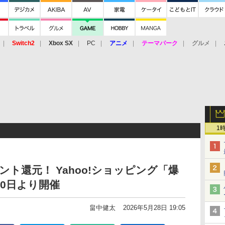
Switch2
Xbox SX
PC
アニメ
テーマパーク
グルメ
 Vita
3DS
アーケード
VR
1
イント還元！ Yahoo!ショッピング「爆
30日より開催
畠中健太
2026年5月28日 19:05