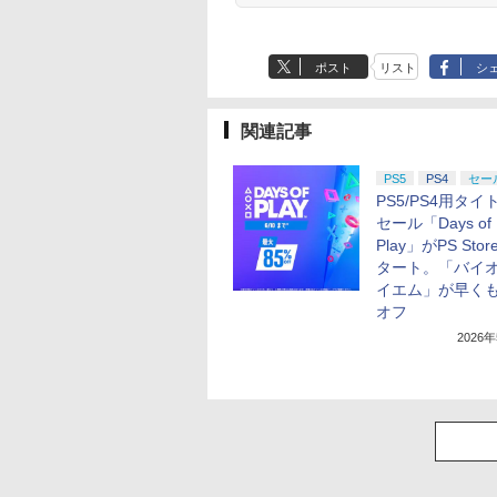
る！スタジオ描き下ろ
しイラストボード付)
[Blu-ray]
ポスト
リスト
シ
関連記事
PS5
PS4
セー
PS5/PS4用タイ
セール「Days of
Play」がPS Sto
タート。「バイオ
イエム」が早くも
オフ
2026