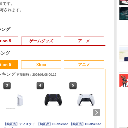
値です。
付与されます。
キング
tion 5
ゲームグッズ
アニメ
キング
3
3
3
3
4
4
4
4
5
5
5
6
6
1
6
tion 5
Xbox
アニメ
売ランキング
更新日時：2026/08/08 00:12
3
3
4
4
5
5
6
6
ゲ
 プ
yス
itch2用 スリ
【マラソン期間ポイン
PRO FREAK V2
【特典付】【Blu-ray】
【8/4(火)20時〜全品ポイント
【7週連続1位】inklink
グランツーリスモ7
Thunderbolt Fantasy
[Switch 2] ぽこ あ ポケモン
【特典】テイルズ オブ
【特典】真・三國無双
「劇場版 あの日見た花
Switch2 
【特典】SILEN
ヘッドホンハ
劇場版 ソー
ク
シ
ブラック ゲー
ト2倍＆クーポンあり】
KURENAI ( フリーク +
【新品】 劇場版「鬼滅
10倍！要エントリー】任天堂
公式 Switch / Switch2
PS5版
東離劍遊紀4 4(完全生
エキスパンションパス（ダウ
エターニア リマスタ
2 with 猛将伝
の名前を僕達はまだ知
スイッチ2 保
Townfall(
プ式モニター
オンライン -
ク
S
醍醐
ーム機収納 ア
【スイッチ2対応ケース
ゴムキャップ ) ショー
の刃」無限城編 第一章
任天堂 GAME BOY
コントローラー 最新モ
産限定版)【Blu-ray】 [
ンロード版）※3,200ポイン
ー Switch2版(【早期
Remastered PS5版
らない。」4K Ultra
ム switch2
入特典】DLC
ンド ヘッド
ナル・スケール
￥3,779
2PB001BK
あり】 Nintendo
トタイプ 凸型 プロフリ
猗窩座再来 通常版 Blu-
ADVANCE SP 青【中古】
デル 最新ファームウェ
鳥海浩輔 ]
トまでご利用可
購入特典】超冒険お役
(【早期購入封入特典】
HD Blu-ray(通常版)
Switch2 
角度調整可能 
Ultra HD Blu
￥2,980
￥3,490
￥4,950
￥12,980
￥2,960
￥6,436
￥4,400
￥3,722
￥6,358
￥6,658
￥1,000
￥6,507
￥1,640
￥7,040
3
Switch 2 Switch2 ケー
ーク PS5 PS4 NSpro
ray 佐賀
ア プロコン プロコン2
立ちセット)
「赤兎鐙『真・三國無
【4K ULTRA HD】 [
ム スイッチ2
ース ヘッドホ
ULTRA HD】
ダ
Nintendo Switch 2(日
【純正品】ディスクド
ニンテンドープリペイ
【純正品】DualSense
ニンテンドープリペイ
【純正品】DualSense
ニンテンドー
プレイステー
ス 有機EL シンプル 名
FPS 高さ調節 profreek
プロコントローラー ス
双2』レトロスタイ
超平和バスターズ ]
ガイド 貼り付
ニタースタンド
]