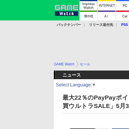
バックナンバー
リリース送付先
PS5
モバイル
eスポーツ
クラウド
PS
GAME Watch
セール
ニュース
Select Language
▼
最大22％のPayPayポ
買ウルトラSALE」5月