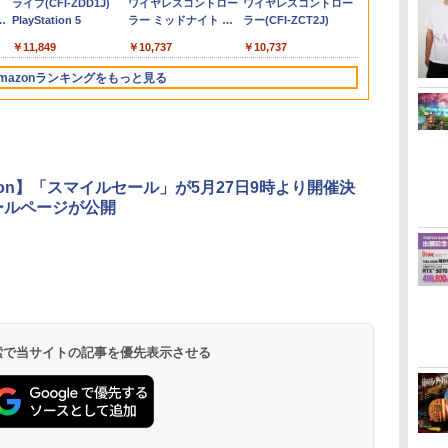
本語・国内専用)
ライブ(CFI-ZDD1J)
ド番号 9000円|オンラ
ワイヤレスコントロー
ド番号 5000円|オンラ
ワイヤレスコントロー
ド番号 1000
トアチケット 10
入れ 名前入れ 本体 ス
バージョン2 nintendo
イッチ2 スイッチ
ル」DLC)
カバー Switc
オフィス対応
コ
PlayStation 5
インコード版
ラー ミッドナイト ブ
インコード版
ラー(CFI-ZCT2J)
インコード版
オンラインコ
料
イッチ ライト 任天堂
switch プロコン対応
Switch コントローラ
アクセサリー
掛け (ブラック
￥55,871
ラック(CFI-ZCT2J01)
 特
ニンテンドー 保護 カバ
【定形外郵便のみ送料
ー ワイヤレスコントロ
Nintendo Sw
￥11,849
￥9,000
￥10,737
￥5,000
￥10,737
￥1,000
￥10,000
し
ー 入れ物 コンパクト
無料】Playstation 5特
ーラー 連射機能 ワイ
ース 可 透明
収納
許取得済み 日本製 しま
ヤレス switch2コント
イト カット 9
mazonランキングをもっと見る
リス堂
ローラ Switch2コント
FIRME
ローラー
3
3
4
4
5
5
6
6
zon】「スマイルセール」が5月27日9時より開催決
ールページが公開
イ
無
【純正品】Xbox ワイ
劇場版「鬼滅の刃」無
【純正品】Xbox 充電
劇場版「鬼滅の刃」無
【国内正規品】
【Amazon.co.jp限
【純正品】Xbox
【Amazon.co
ー
座再
ヤレス コントローラー
限城編 第一章 猗窩座再
式バッテリー + USB-C
限城編 第一章 猗窩座
Thrustmaster スラス
定】劇場版モノノ怪 第
ワイヤレス 
定】劇場版モ
(カーボンブラック)
来 通常版 [DVD]
ケーブル
再来 完全生産限定版
トマスター TH8S シフ
三章 蛇神 (オリジナル
ラー Series 2
三章 蛇神 (
[Blu-ray]
ター - PC、PS4、
特典:オリジナル巾着＋
Edition (ホ
特典:オリジ
 検索で当サイトの記事を優先表示させる
￥8,020
￥3,523
￥2,618
￥8,698
￥14,141
￥8,800
￥18,500
￥9,900
PS5、PS5 Pro、Xbox
メーカー特典:【坤と
メーカー特典
One、Xbox Series X|S
離】二振りの剣、十翼
離】二振りの
対応の高精度 H パター
より来たる！スタジオ
より来たる！
ン シフター
描き下ろしイラストボ
描き下ろしイ
ード付) [DVD]
ード付) [Blu-r