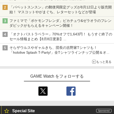
「パペットスンスン」の郵便局限定グッズが8月12日より販売開
始！ マスコットやがまぐち、レターセットなどが登場
ファミマで「ポケモンフレンダ」ピカチュウ&ゼラオラのフレン
ダピックがもらえるキャンペーン開催！
「オクトパストラベラー」70%オフで1,643円！ もうすぐ終了の
セール情報まとめ【8月8日更新】
ニンテンドーeショップでは「大神 絶景版」が67%オフで990円
そらザウルスやギャルきち、団長の吉野家Tシャツも！
「hololive Splash T-Party!」全Tシャツラインナップ公開＆オン
ライン販売開始
もっと見る
GAME Watch をフォローする
Special Site