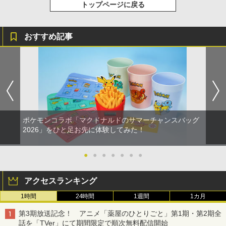
トップページに戻る
おすすめ記事
ポケモンコラボ「マクドナルドのサマーチャンスバッグ
2026」をひと足お先に体験してみた！
●
●
●
●
●
●
●
アクセスランキング
1時間
24時間
1週間
1カ月
第3期放送記念！ アニメ「薬屋のひとりごと」第1期・第2期全
話を「TVer」にて期間限定で順次無料配信開始