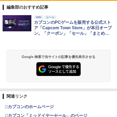
PS5 スティックカバー コントローラー
【中古】劇場版マクロスF~イツワリノウ
【中古】ファインディング・ドリー Mov
1
1
1
交換用 スティックキャップ PS4 コント
タヒメ~ Blu-ray Disc (PS3専用ソフト収
ieNEX [純正ブルーレイ＋純正ケース]
編集部のおすすめ記事
ローラー / PS5 コントローラー / PS5 コ
録) ハイブリッドパック
ントローラー Edge ハンドル 交換用 周
￥1,080
スプラトゥーン レイダース|オンライン
PlayStation 5 デジタル・エディション
【純正品】Xbox ワイヤレス コントロー
劇場版「鬼滅の刃」無限城編 第一章 猗
WIN
セール
辺機器 ホコリ防止 全面保護 快適なグリ
1
1
1
1
￥386
コード版
日本語専用 Console Language: Japan
ラー + USB-C® ケーブル
窩座再来 通常版 [Blu-ray]
カプコンのPCゲームを販売する公式スト
ップ 取付簡単 DualSense DualShock4
ese only (CFI-2200B01)
対応 ブラック 2個入
ア「Capcom Town Store」が本日オープ
￥5,832
￥8,300
￥3,964
ン。「クーポン」「セール」「まとめ買
￥55,000
￥630
【中古】【未使用品】塔の上のラプンツ
NewスーパーマリオブラザーズWii ノコ
2
2
い割引」を実施中
ェル [DVDのみ]
ノコエアホッケー
Xbox プリペイドカード 5,000円 デジタ
￥3,280
2
￥1,254
スプラトゥーン レイダース -Switch2
劇場版「鬼滅の刃」無限城編 第一章 猗
Beast of Reincarnation -PS5 【特典】
ルコード 【旧 Xbox ギフトカード】 [オ
2
2
SALE プロフリーク チーキー フリーク2
2
2
Google 検索で当サイトの記事を優先表示させる
窩座再来 通常版 [DVD]
プロダクトコード 封入
ンラインコード]
限定クリアカラー PRO FREAK Cheeky
￥6,455
モデル V2 PS5 PS4 NS pro凹型 FPS 無
￥3,523
段階高さ調節 profreek PS4 PS5 ninten
￥7,286
￥5,000
ペルソナ5 ザ・ロイヤル 主人公×ぶく
3
do switchプロコン対応【定形外郵便の
宮崎駿と青サギと… ～「君たちはどう生
3
ぶ ぬいぐるみマスコット 07.魅力 ラ
み送料無料】しまリス堂※箱壊れによる
きるか」への道～【Blu-ray】 [ (ドキュ
ンク1
返品交換はお受けできません
メンタリー) ]
【純正品】Xbox ワイヤレス コントロー
3
￥2,200
Nintendo Switch 2(日本語・国内専用)
劇場版「鬼滅の刃」無限城編 第一章 猗
￥2,490
【純正品】ディスクドライブ(CFI-ZDD1
3
3
ラー (ロボット ホワイト)
￥3,722
3
窩座再来 完全生産限定版 [Blu-ray]
J) PlayStation 5
関連リンク
￥55,603
￥7,681
￥8,698
￥11,849
□カプコンのホームページ
Switch2 ケース スイッチ2 Nintendo 対
4
がんばれゴエモン大集合！ PS5版
アニプレックス ブルーレイディスク
3
4
応 スイッチ スイッチツー 名入れ かわい
□カプコン「ミッドイヤーセール」のページ
劇場版「鬼滅の刃」無限列車編 通常版