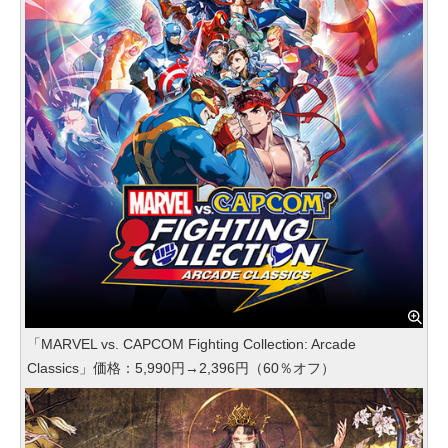
「MARVEL vs. CAPCOM Fighting Collection: Arcade
Classics」価格：5,990円→2,396円（60％オフ）