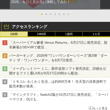
2026」をひと足お先に体験してみた！
●
●
●
●
●
●
●
アクセスランキング
1時間
24時間
1週間
1カ月
「スーパーリアル麻雀 Venus Returns」8月27日に発売決定。脱
衣麻雀が3D×VRで復活
発売から2週間は20%オフになるセールが実施
バーガーキング、2026年“ワンパウンダーシリーズ”第3弾「ダー
ティ ザ・ワンパウンダー」を8月7日発売
「特製ガーリックマヨソース」を使用した超大型チーズバーガー
「イーグレットツー ミニ」新作追加ソフト発売決定。詳細を公
開するファミ通LIVEが8月27日20時から配信
シリーズ累計100タイトルへ
「トモコレ わくわく生活」は約800万本！ 任天堂の決算資料で
販売本数が発表
「ぽこポケ」は127万本に
「マインクラフト」Switch2版が10月27日に発売決定。「スーパ
ーマリオ」DLCも
Switch版からのアップグレードも可能に
もっと見る