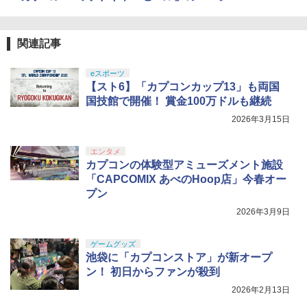
い ニンテンドースイッチ カバー ポーチ
￥4,889
【純正品】Xbox 充電式バッテリー + US
switch Lite 新型 本体 ジョイコン ソフ
4
【純正品】DualSense ワイヤレスコン
B-C ケーブル
￥4,400
ニンテンドープリペイド番号 9000円|オ
4
ト ケーブル 収納可能 ポーチ クリスマス
4
『映画 ラブライブ！蓮ノ空女学院スクー
4
トローラー ミッドナイト ブラック(CFI-
ンラインコード版
ギフト クリスマス プレゼント 送料無料
ルアイドルクラブ Bloom Garden Part
ZCT2J01)
関連記事
￥2,618
y』Blu-ray（特装限定版）
￥9,000
￥1,300
￥10,737
eスポーツ
￥8,589
【店内全品P10倍 8/4〜要エントリー】
羅小黒戦記2 ぼくらが望む未来(通常版)
4
5
【スト6】「カプコンカップ13」も両国
【中古】[PS5] Clair Obscur: Expeditio
【Blu-ray】 [ 花澤香菜 ]
国技館で開催！ 賞金100万ドルも継続
n 33(クレール・オブスキュール:エクス
【純正品】Xbox ワイヤレス コントロー
ニンテンドープリペイド番号 5000円|オ
5
ゲーム機 本体 脳を鍛える大人の娯楽ゲ
5
5
ペディション 33) Kepler Interactive(20
【純正品】DualSense ワイヤレスコン
ラー (カーボンブラック)
￥4,976
2026年3月15日
ンラインコード版
5
ーム 4タイトル収録 HDMI 差すだけ ワイ
250424)
劇場版「鬼滅の刃」無限城編 第一章 猗
5
トローラー(CFI-ZCT2J)
ヤレスコントローラー 付き 麻雀 将棋 脳
窩座再来 完全生産限定版 [DVD]
￥8,020
トレ ゲーム イーハトーヴォ物語 サラブ
￥5,000
￥5,580
エンタメ
￥10,737
レッドブリーダー3 KTFC-008B【メール
￥7,828
カプコンの体験型アミューズメント施設
便送料無料】
「CAPCOMIX あべのHoop店」今春オー
プン
￥4,980
コナミデジタルエンタテインメント 【封
5
入特典付】【PS5】METAL GEAR SOLI
2026年3月9日
D: MASTER COLLECTION Vol.2 [ELJM
-30900 PS5 メタルギアソリッド マスタ-
ゲームグッズ
コレクション 2]
池袋に「カプコンストア」が新オープ
ン！ 初日からファンが殺到
￥5,610
2026年2月13日