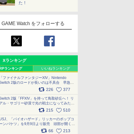
た！
GAME Watch をフォローする
Xランキング
RPランキング
いいねランキング
「ファイナルファンタジーXIV」Nintendo
Switch 2版のロードが長いのは不具合 早急に
アップデートできるよう対応中
226
377
pic.x.com/s9S3nRCAGa
Switch 2版「FFXIV」を持って鳥取砂丘へ！ リ
アル・サゴリー砂漠で光の戦士になってみた
pic.x.com/qyOfL2uv1n
215
510
USJ、「バイオハザード」リッカーのポップコ
ーンバケツ」を9月9日より販売 頭部が開く仕
組み。味は恐怖を堪のう「味噌フレーバー」
66
213
pic.x.com/81MuXGahVM