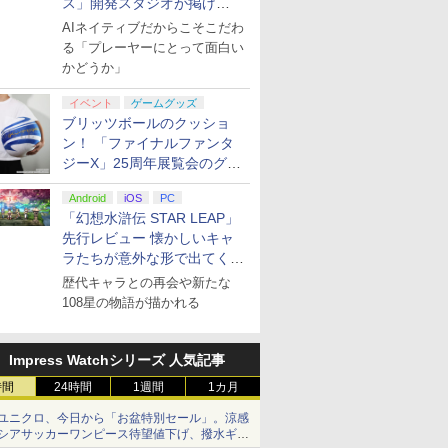
ス」開発スタジオが掲げ
る“AI活用の信念”とは？【講
AIネイティブだからこそこだわ
演レポート】
る「プレーヤーにとって面白い
かどうか」
イベント
ゲームグッズ
ブリッツボールのクッショ
ン！ 「ファイナルファンタ
ジーX」25周年展覧会のグッ
ズ情報が公開
Android
iOS
PC
「幻想水滸伝 STAR LEAP」
先行レビュー 懐かしいキャ
ラたちが意外な形で出てくる
シリーズ完全新作！
歴代キャラとの再会や新たな
108星の物語が描かれる
Impress Watchシリーズ 人気記事
時間
24時間
1週間
1カ月
ユニクロ、今日から「お盆特別セール」。涼感
シアサッカーワンピース待望値下げ、撥水ギア