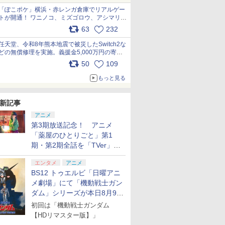
「ぽこポケ」横浜・赤レンガ倉庫でリアルゲー
トが開通！ ワニノコ、ミズゴロウ、アシマリ登
場シーンをレポート pic.x.com/LDgEByVl6D
63
232
任天堂、令和8年熊本地震で被災したSwitch2な
どの無償修理を実施。義援金5,000万円の寄付
も発表 pic.x.com/BAYsMfUfUC
50
109
もっと見る
新記事
アニメ
第3期放送記念！ アニメ
「薬屋のひとりごと」第1
期・第2期全話を「TVer」に
て期間限定で順次無料配信開
エンタメ
アニメ
始
BS12 トゥエルビ「日曜アニ
メ劇場」にて「機動戦士ガン
ダム」シリーズが本日8月9日
から8週連続で放送
初回は「機動戦士ガンダム
【HDリマスター版】」