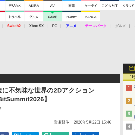
Switch2
Xbox SX
PC
アニメ
テーマパーク
グルメ
 Vita
3DS
アーケード
VR
1
に不気味な世界の2Dアクション
tSummit2026】
！
岩瀬賢斗
2026年5月22日 15:46