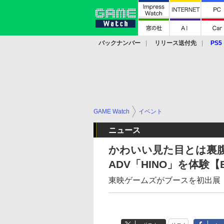
バックナンバー
リリース送付先
PS5
モバイル
eスポーツ
クラウド
PS
GAME Watch
イベント
ニュース
かわいい見た目とは裏腹
ADV「HINO」を体験【Bi
東映ゲームズがブースを初出展