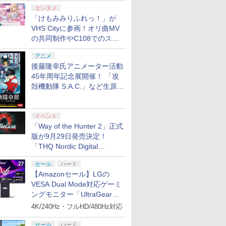
エンタメ
「けもみみりふれっ！」が
VHS Cityに参画！オリ曲MV
の共同制作やC108でのスペ
シャルコラボ広告を掲出
アニメ
後藤隆幸氏アニメーター活動
45年周年記念展開催！ 「攻
殻機動隊 S.A.C.」など生原
画、総作画監督修正が展示
イベント
「Way of the Hunter 2」正式
版が9月29日発売決定！
「THQ Nordic Digital
Showcase 2026」まとめ
セール
ハード
【Amazonセール】LGの
VESA Dual Mode対応ゲーミ
ングモニター「UltraGear
27G850A-B」がお買い得！
4K/240Hz・フルHD/480Hz対応
セール
ハード