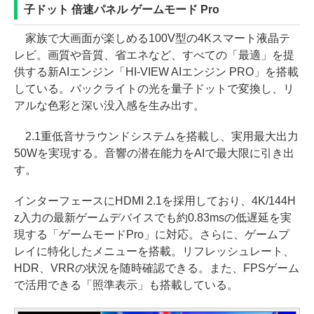
子ドット 倍速パネル ゲームモード Pro
家族で大画面が楽しめる100V型の4Kスマート液晶テ
レビ。画質や音質、省エネなど、すべての「最適」を提
供する新AIエンジン「HI-VIEW AIエンジン PRO」を搭載
している。バックライトの光を量子ドットで変換し、リ
アルな色彩と深い没入感を生み出す。
2.1重低音サラウンドシステムを搭載し、実用最大出力
50Wを実現する。音響の潜在能力をAIで最大限に引き出
す。
インターフェースにHDMI 2.1を採用しており、4K/144H
z入力の最新ゲームデバイスでも約0.83msの低遅延を実
現する「ゲームモードPro」に対応。さらに、ゲームプ
レイに特化したメニューを搭載。リフレッシュレート、
HDR、VRRの状況を随時確認できる。また、FPSゲーム
で活用できる「照準表示」も搭載している。