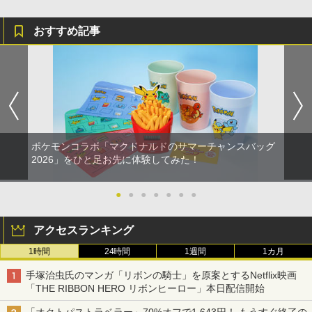
おすすめ記事
ポケモンコラボ「マクドナルドのサマーチャンスバッグ
2026」をひと足お先に体験してみた！
●
●
●
●
●
●
●
アクセスランキング
1時間
24時間
1週間
1カ月
手塚治虫氏のマンガ「リボンの騎士」を原案とするNetflix映画
「THE RIBBON HERO リボンヒーロー」本日配信開始