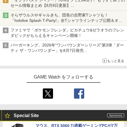
「オクトパストラベラー」70%オフで1,643円！ もうすぐ終了の
セール情報まとめ【8月8日更新】
ニンテンドーeショップでは「大神 絶景版」が67%オフで990円
そらザウルスやギャルきち、団長の吉野家Tシャツも！
「hololive Splash T-Party!」全Tシャツラインナップ公開＆オン
ライン販売開始
ファミマで「ポケモンフレンダ」ピカチュウ&ゼラオラのフレン
ダピックがもらえるキャンペーン開催！
バーガーキング、2026年“ワンパウンダーシリーズ”第3弾「ダー
ティ ザ・ワンパウンダー」を8月7日発売
「特製ガーリックマヨソース」を使用した超大型チーズバーガー
もっと見る
GAME Watch をフォローする
Special Site
マウス、RTX 5060 Ti搭載ゲーミングPCが7万