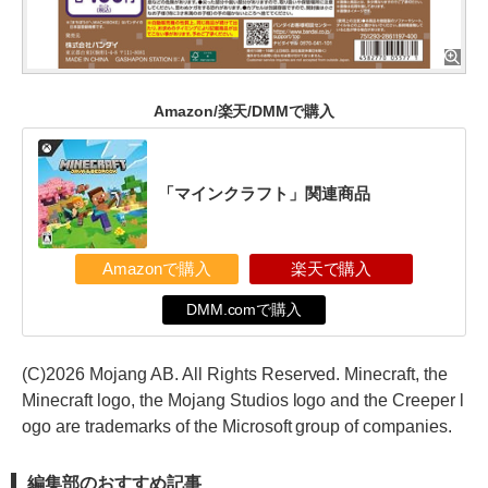
Amazon/楽天/DMMで購入
「マインクラフト」関連商品
Amazonで購入
楽天で購入
DMM.comで購入
(C)2026 Mojang AB. All Rights Reserved. Minecraft, the
Minecraft logo, the Mojang Studios logo and the Creeper l
ogo are trademarks of the Microsoft group of companies.
編集部のおすすめ記事