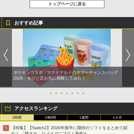
トップページに戻る
おすすめ記事
ポケモンコラボ「マクドナルドのサマーチャンスバッグ
2026」をひと足お先に体験してみた！
●
●
●
●
●
●
●
アクセスランキング
1時間
24時間
1週間
1カ月
【特集】【Switch2】2026年後半に期待のソフトをまとめて紹
介！ 「時オカ」リメイクにフロム新作も……