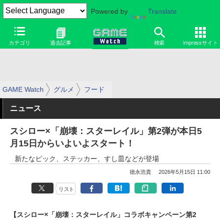
Powered by
Translate
カテゴリ
過去記事
検索
Impressサイト
GAME Watch
グルメ
フード
ニュース
スシロー×「崩壊：スターレイル」第2弾が本日5
月15日からいよいよスタート！
新たなピック、ステッカー、すし皿などが登場
徳永浩貴
2026年5月15日 11:00
リスト
【スシロー×「崩壊：スターレイル」コラボキャンペーン第2