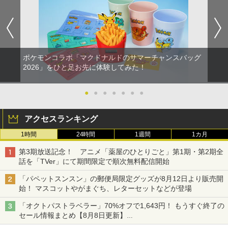
ポケモンコラボ「マクドナルドのサマーチャンスバッグ
2026」をひと足お先に体験してみた！
●
●
●
●
●
●
●
アクセスランキング
1時間
24時間
1週間
1カ月
第3期放送記念！ アニメ「薬屋のひとりごと」第1期・第2期全
話を「TVer」にて期間限定で順次無料配信開始
「パペットスンスン」の郵便局限定グッズが8月12日より販売開
始！ マスコットやがまぐち、レターセットなどが登場
「オクトパストラベラー」70%オフで1,643円！ もうすぐ終了の
セール情報まとめ【8月8日更新】
ニンテンドーeショップでは「大神 絶景版」が67%オフで990円