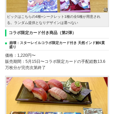
ピックはこちらの4種+シークレット1種の全5種が用意され
る。ランダム提供となりデザインは選べない
コラボ限定カード付き商品（第2弾）
崩壊：スターレイルコラボ限定カード付き 天然インド鮪6貫
盛り
価格：1,220円〜
販売期間：5月15日〜コラボ限定カードの手配総数13.6
万枚分が完売次第終了