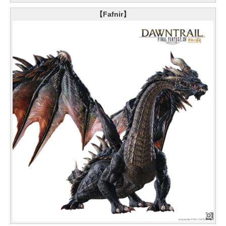
【Fafnir】