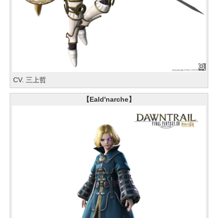
CV. 三上哲
【Eald'narche】