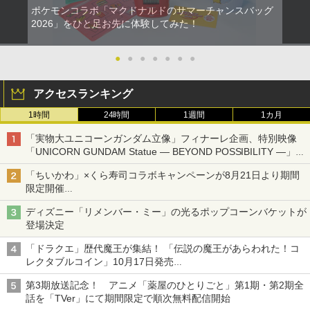
ポケモンコラボ「マクドナルドのサマーチャンスバッグ
2026」をひと足お先に体験してみた！
●
●
●
●
●
●
●
アクセスランキング
1時間
24時間
1週間
1カ月
「実物大ユニコーンガンダム立像」フィナーレ企画、特別映像
「UNICORN GUNDAM Statue ― BEYOND POSSIBILITY ―」が
8月22日から10日間限定で上映
「ちいかわ」×くら寿司コラボキャンペーンが8月21日より期間
限定開催
オリジナルの湯呑みや寿司皿が景品に登場！
ディズニー「リメンバー・ミー」の光るポップコーンバケットが
登場決定
「ドラクエ」歴代魔王が集結！ 「伝説の魔王があらわれた！コ
レクタブルコイン」10月17日発売
スクエニ・e-STOREで予約受付中
第3期放送記念！ アニメ「薬屋のひとりごと」第1期・第2期全
話を「TVer」にて期間限定で順次無料配信開始