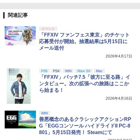
関連記事
イベント
「FFXIV ファンフェス東京」のチケット
応募受付が開始。抽選結果は5月15日に
メール送付
2026年4月17日
PS5
PS4
WIN
Xbox SX
Mac
「FFXIV」パッチ7.5「彼方に至る路」イ
ンタビュー。次の拡張への旅路はここか
ら始まる！
2026年4月16日
WIN
善悪概念のあるクラシックアクションRP
G「EGGコンソール ハイドライドII PC-8
801」5月15日発売！ Steamにて