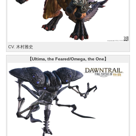
CV. 木村雅史
【Ultima, the Feared/Omega, the One】