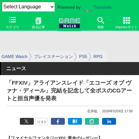
Powered by
Translate
カテゴリ
過去記事
検索
Impressサイト
GAME Watch
プレイステーション
PS5
RPG
ニュース
「FFXIV」アライアンスレイド「エコーズ オブ ヴ
ァナ・ディール」完結を記念して全ボスのCGアー
トと担当声優を発表
石井聡
2026年5月8日 17:00
リスト
【ファイナルファンタジーXIV: 黄金のレガシー】