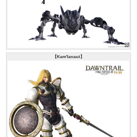
【Kam'lanaut】